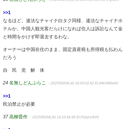
>>1
なるほど。違法なチャイナ白タク同様、違法なチャイナホ
テルか。中国人観光客だらけになれば住人は訴訟なんて金
と時間をかけず即退去するわな。
オーナーは中国在住のまま、固定資産税も所得税も払わん
だろう
自 民 党 解 体
24
名無しどんぶらこ
：2025/06/04(水) 16:09:02.62
ID:d4b3M9ah0
>>1
民泊禁止が必要
37
高柳晋作
：2025/06/04(水) 16:10:44.98
ID:PQzjUv6V0