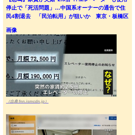
停止で「死活問題」…中国系オーナーの通告で住
民4割退去 「民泊転用」が狙いか 東京・板橋区
画像
（出典 fnn.ismcdn.jp）