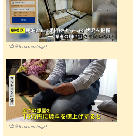
（出典 fnn.ismcdn.jp）
（出典 fnn.ismcdn.jp）