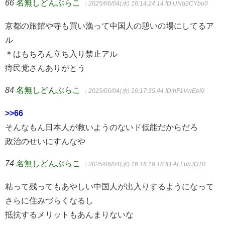
66
名無しどんぶらこ
：2025/06/04(水) 16:14:24.14
ID:UNq2CYbu0
京都の旅館や寺も買い漁って中国人の憩いの場にしてるア
ル
＊はもちろん立ち入り禁止アル
痔民党さんありがとう
84
名無しどんぶらこ
：2025/06/04(水) 16:17:35.44
ID:hF1VwEel0
>>66
そんなもん日本人が救いようのないド低能だからだろ
政治のせいにすんなや
74
名無しどんぶらこ
：2025/06/04(水) 16:16:19.18
ID:AFLphJQT0
粘って残ってもあやしい中国人が出入りするようになって
さらに住みづらくなるし
抵抗するメリットもあんまりないな