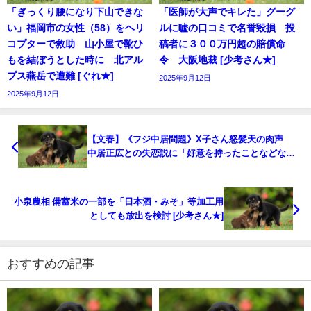
「ぎっくり腰になり下山できな
「医師が大声でキレた」グーグ
い」福岡市の女性（58）をヘリ
ルに嘘の口コミで名誉毀損 投
コプターで救助 山小屋で靴ひ
稿者に３００万円超の賠償命
もを結ぼうとした時に 北アル
令 大阪地裁 [少考さん★]
プス燕岳で遭難 [ぐれ★]
2025年9月12日
2025年9月12日
【文春】《フジ中居問題》X子さん怒髪天の肉声
中居正広との失恋説に「好意を持ったことなどな
い」★7 [Ailuropoda melanoleuca★]
小泉農相 備蓄米の一部を「日本酒・みそ」等加工用
としても放出を検討 [少考さん★]
おすすめの記事