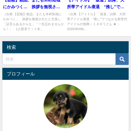
【芸能】粗品、またも木村拓哉
【アイドル】「坂道」以降、大
にかみつく… 挨拶を無視され
所帯アイドル衰退 “推し”でつ
たと主張し「証言もあるから
ながる新世代アイドルの勃興 [ネ
（出典 【芸能】粗品、またも木村拓哉に
（出典 【アイドル】「坂道」以降、大所
かみつく… 挨拶を無視されたと主張し
帯アイドル衰退 “推し”でつながる新世代
な」「一生忘れませんか
ギうどん★]
「証言もあるからな」「一生忘れませんか
アイドルの勃興 ）1 ネギうどん ★ ：
ら！」 1人賛否で [冬月記者★]
ら！」 1人賛否で ）1 冬...
2025/05/08(...
検索
プロフィール