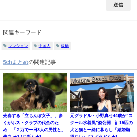
関連キーワード
マンション
中国人
板橋
5chまとめ
の関連記事
売春する「立ちんぼ女子」、多
元グラドル・小野真弓44歳が“ス
くがホストクラブの代金のた
クール水着風”姿公開 計15匹の
め 「２万で一日3人の男性と」
犬と猫と一緒に暮らし「結婚願
告白 ★3 [お断り★]
望ない」 [ネギうどん★]