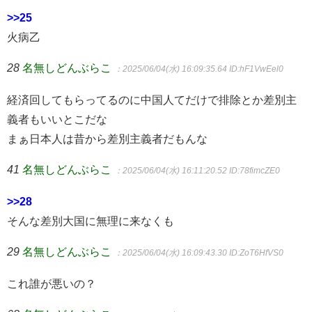
>>25
火病乙
28
名無しどんぶらこ
：2025/06/04(水) 16:09:35.64
ID:hF1VwEel0
経済回してもらってるのに中国人てだけで排除とか差別主
義者もいいとこだな
まぁ日本人は昔から差別主義者だもんな
41
名無しどんぶらこ
：2025/06/04(水) 16:11:20.52
ID:78fimcZE0
>>28
そんな差別大国に無理に来なくも
29
名無しどんぶらこ
：2025/06/04(水) 16:09:43.30
ID:ZoT6HfVS0
これ誰が悪いの？