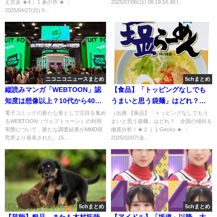
え言及 ★4 ）1 蚤の市 ★ ：
2025/07/06(日) 08:19:16.48 I...
2025/04/27(日) 0...
ニコニコニュースまとめ
5chまとめ
縦読みマンガ「WEBTOON」認
【食品】「トッピングなしでも
知度は想像以上？10代から40代
うまいと思う袋麺」はどれ？
の4割超が閲覧経験あり…利用実
全国の傾向を徹底分析！★２
電子コミックの新たな形として注目を集め
（出典 【食品】「トッピングなしでもう
るWEBTOON（ウェブトゥーン）の利用
まいと思う袋麺」はどれ？ 全国の傾向を
態を探る
[Gecko★]
実態について、新たな調査結果がMMD研
徹底分析！★２ ）1 Gecko ★ ：
究所より発表された。15...
2025/02/07(金...
5chまとめ
5chまとめ