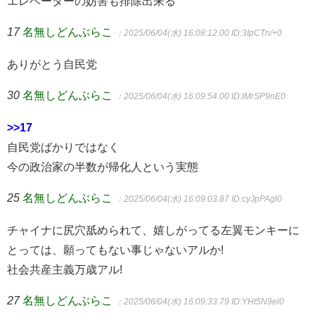
エレベーターの妨害も排除出来る
17
名無しどんぶらこ
：2025/06/04(水) 16:08:12.00
ID:3IpCTn/+0
ありがとう自民党
30
名無しどんぶらこ
：2025/06/04(水) 16:09:54.00
ID:IMrSP9nE0
>>17
自民党ばかりではなく
今の政治家の半数が帰化人という実態
25
名無しどんぶらこ
：2025/06/04(水) 16:09:03.87
ID:cyJpPAgl0
チャイナに尻穴舐められて、嬉しがってる左翼モンキーに
とっては、願ってもない事じゃないアルか!
社会共産主義万歳アル!
27
名無しどんぶらこ
：2025/06/04(水) 16:09:33.79
ID:YHt5N9el0