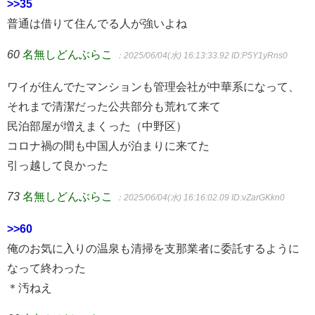
>>35
普通は借りて住んでる人が強いよね
60
名無しどんぶらこ
：2025/06/04(水) 16:13:33.92
ID:P5Y1yRns0
ワイが住んでたマンションも管理会社が中華系になって、
それまで清潔だった公共部分も荒れて来て
民泊部屋が増えまくった（中野区）
コロナ禍の間も中国人が泊まりに来てた
引っ越して良かった
73
名無しどんぶらこ
：2025/06/04(水) 16:16:02.09
ID:vZarGKkn0
>>60
俺のお気に入りの温泉も清掃を支那業者に委託するように
なって終わった
＊汚ねえ