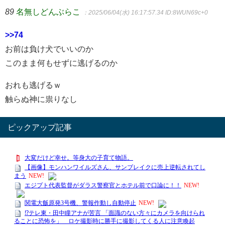
89
名無しどんぶらこ
：2025/06/04(水) 16:17:57.34
ID:8WUN69c+0
>>74
お前は負け犬でいいのか
このまま何もせずに逃げるのか
おれも逃げるｗ
触らぬ神に祟りなし
ピックアップ記事