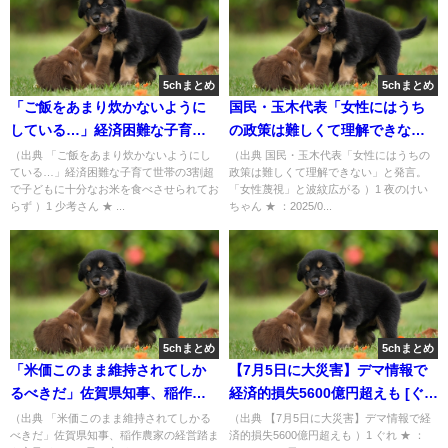
5chまとめ
5chまとめ
「ご飯をあまり炊かないように
国民・玉木代表「女性にはうち
している…」経済困難な子育て
の政策は難しくて理解できな
世帯の3割超で子どもに十分なお
い」と発言。「女性蔑視」と波
（出典 「ご飯をあまり炊かないようにし
（出典 国民・玉木代表「女性にはうちの
ている…」経済困難な子育て世帯の3割超
政策は難しくて理解できない」と発言。
米を食べさせられておらず [少考
紋広がる [夜のけいちゃん★]
で子どもに十分なお米を食べさせられてお
「女性蔑視」と波紋広がる ）1 夜のけい
さん★]
らず ）1 少考さん ★ ...
ちゃん ★ ：2025/0...
5chまとめ
5chまとめ
「米価このまま維持されてしか
【7月5日に大災害】デマ情報で
るべきだ」佐賀県知事、稲作農
経済的損失5600億円超えも [ぐれ
家の経営踏まえ言及 ★4 [蚤の市
★]
（出典 「米価このまま維持されてしかる
（出典 【7月5日に大災害】デマ情報で経
べきだ」佐賀県知事、稲作農家の経営踏ま
済的損失5600億円超えも ）1 ぐれ ★ ：
★]