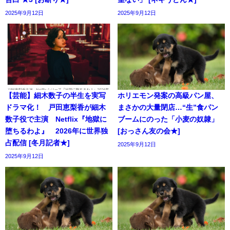
2025年9月12日
2025年9月12日
【芸能】細木数子の半生を実写
ホリエモン発案の高級パン屋、
ドラマ化！ 戸田恵梨香が細木
まさかの大量閉店…“生”食パン
数子役で主演 Netflix『地獄に
ブームにのった「小麦の奴隷」
堕ちるわよ』 2026年に世界独
[おっさん友の会★]
占配信 [冬月記者★]
2025年9月12日
2025年9月12日