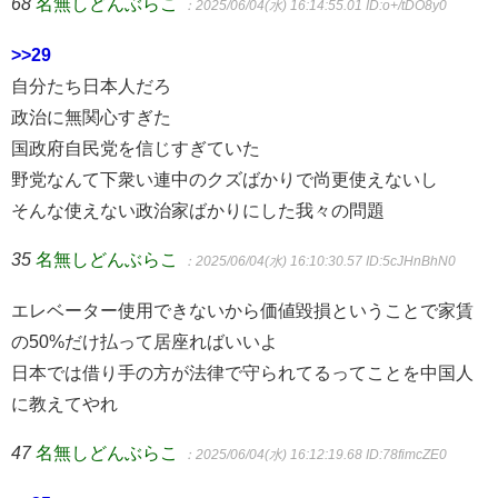
68
名無しどんぶらこ
：2025/06/04(水) 16:14:55.01
ID:o+/tDO8y0
>>29
自分たち日本人だろ
政治に無関心すぎた
国政府自民党を信じすぎていた
野党なんて下衆い連中のクズばかりで尚更使えないし
そんな使えない政治家ばかりにした我々の問題
35
名無しどんぶらこ
：2025/06/04(水) 16:10:30.57
ID:5cJHnBhN0
エレベーター使用できないから価値毀損ということで家賃
の50%だけ払って居座ればいいよ
日本では借り手の方が法律で守られてるってことを中国人
に教えてやれ
47
名無しどんぶらこ
：2025/06/04(水) 16:12:19.68
ID:78fimcZE0