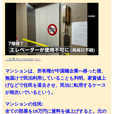
（出典 fnn.ismcdn.jp）
マンションは、所有権が中国籍企業へ移った後、
無届けで民泊利用していることも判明。家賃値上
げなどで住民を退去させ、民泊に転用するケース
が相次いでいるという。
マンションの住民:
全ての部屋を19万円に賃料を値上げすると。元の