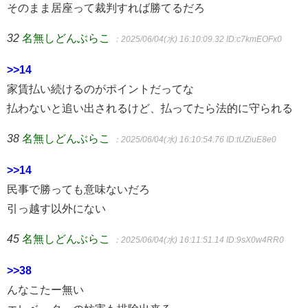
そのまま居座って裁判すれば勝てるだろ
32
名無しどんぶらこ
：2025/06/04(水) 16:10:09.32
ID:c7kmEOFx0
>>14
家賃払い続けるのがポイントだってな
払わないと追い出されるけど、払ってたら法的に守られる
38
名無しどんぶらこ
：2025/06/04(水) 16:10:54.76
ID:tUZiuE8e0
>>14
民事で勝っても意味ないだろ
引っ越す以外にない
45
名無しどんぶらこ
：2025/06/04(水) 16:11:51.14
ID:9sX0w4RR0
>>38
んなこたー無い