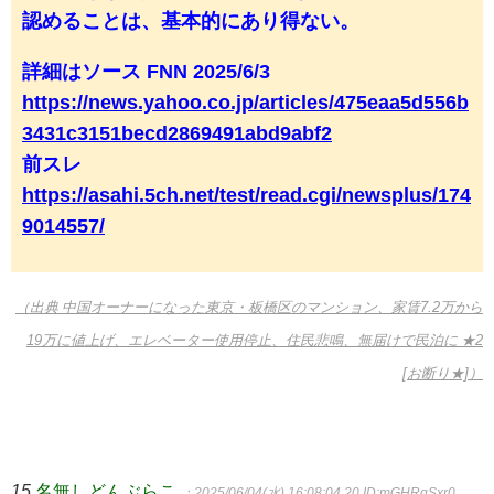
認めることは、基本的にあり得ない。
詳細はソース FNN 2025/6/3
https://news.yahoo.co.jp/articles/475eaa5d556b
3431c3151becd2869491abd9abf2
前スレ
https://asahi.5ch.net/test/read.cgi/newsplus/174
9014557/
（出典 中国オーナーになった東京・板橋区のマンション、家賃7.2万から
19万に値上げ、エレベーター使用停止、住民悲鳴、無届けで民泊に ★2
[お断り★]）
15
名無しどんぶらこ
：2025/06/04(水) 16:08:04.20
ID:mGHRgSxr0