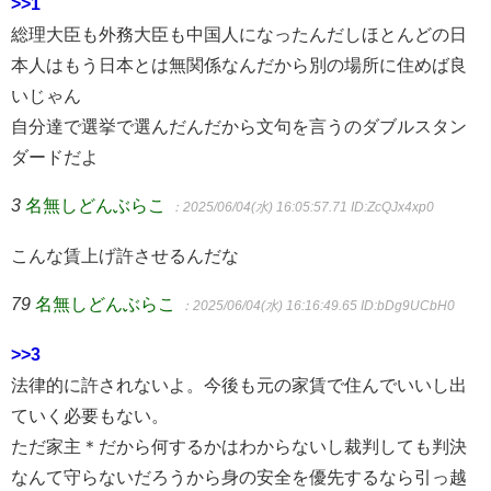
>>1
総理大臣も外務大臣も中国人になったんだしほとんどの日
本人はもう日本とは無関係なんだから別の場所に住めば良
いじゃん
自分達で選挙で選んだんだから文句を言うのダブルスタン
ダードだよ
3
名無しどんぶらこ
：2025/06/04(水) 16:05:57.71
ID:ZcQJx4xp0
こんな賃上げ許させるんだな
79
名無しどんぶらこ
：2025/06/04(水) 16:16:49.65
ID:bDg9UCbH0
>>3
法律的に許されないよ。今後も元の家賃で住んでいいし出
ていく必要もない。
ただ家主＊だから何するかはわからないし裁判しても判決
なんて守らないだろうから身の安全を優先するなら引っ越