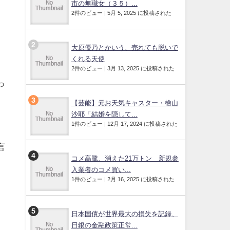
市の無職女（３５）...
2件のビュー
|
5月 5, 2025 に投稿された
大原優乃とかいう、売れても脱いで
くれる天使
2件のビュー
|
3月 13, 2025 に投稿された
っ
【芸能】元お天気キャスター・檜山
沙耶「結婚を隠して...
1件のビュー
|
12月 17, 2024 に投稿された
言
コメ高騰、消えた21万トン 新規参
入業者のコメ買い...
1件のビュー
|
2月 16, 2025 に投稿された
日本国債が世界最大の損失を記録、
日銀の金融政策正常...