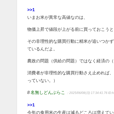
>>1
いまお米が異常な高値なのは、
物価上昇で値段が上がる前に買っておこうと
その非理性的な購買行動に精米が追いつかず
ているんだよ。
農政の問題（供給の問題）ではなく経済の（
消費者が非理性的な購買行動さえ止めれば、
っていない。）
8
名無しどんぶらこ
：2025/06/08(日) 17:34:41.76
ID:
>>1
今年の食用米の生産は減るどころは増えてい