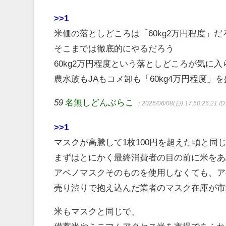
>>1
米価の落としどころは「60kg2万円程度」だ
そこまでは徹底的にやるだろう
60kg2万円程度という落としどころが気に入
農水族もJAもコメ卸も「60kg4万円程度
59
名無しどんぶらこ
：2025/06/08(日) 17:50:26.21
ID
>>1
マスクが高騰して1枚100円を超えた頃と同
まずはとにかく最終消費者の目の前に米をあ
アベノマスクそのものを使用しなくても、ア
売り渋りで抱え込んだ業者のマスク在庫が市
米もマスクと同じで、