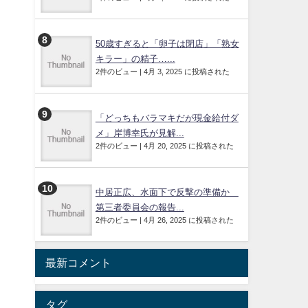
50歳すぎると「卵子は閉店」「熟女
キラー」の精子…...
2件のビュー
|
4月 3, 2025 に投稿された
「どっちもバラマキだが現金給付ダ
メ」岸博幸氏が見解...
2件のビュー
|
4月 20, 2025 に投稿された
中居正広、水面下で反撃の準備か
第三者委員会の報告...
2件のビュー
|
4月 26, 2025 に投稿された
最新コメント
タグ