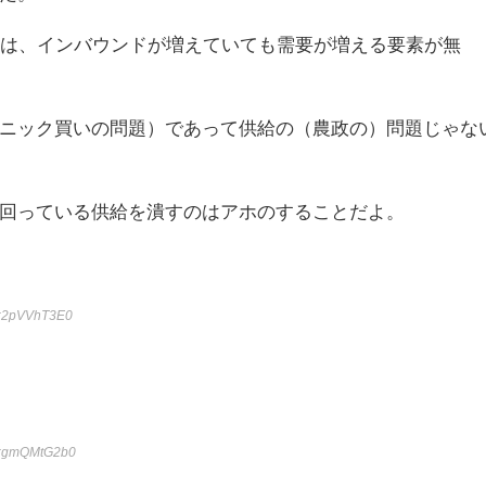
本は、インバウンドが増えていても需要が増える要素が無
ニック買いの問題）であって供給の（農政の）問題じゃな
回っている供給を潰すのはアホのすることだよ。
:2pVVhT3E0
D:gmQMtG2b0