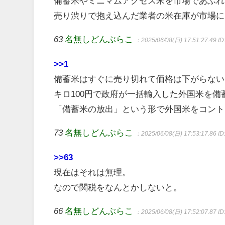
備蓄米やミニマムアクセス米を市場であふれ
売り渋りで抱え込んだ業者の米在庫が市場に
63
名無しどんぶらこ
：2025/06/08(日) 17:51:27.49
I
>>1
備蓄米はすぐに売り切れて価格は下がらない
キロ100円で政府が一括輸入した外国米を
「備蓄米の放出」という形で外国米をコント
73
名無しどんぶらこ
：2025/06/08(日) 17:53:17.86
ID
>>63
現在はそれは無理。
なので関税をなんとかしないと。
66
名無しどんぶらこ
：2025/06/08(日) 17:52:07.87
ID