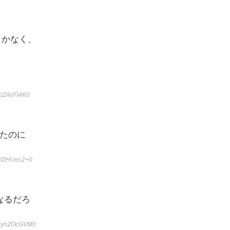
しかなく、
:lZAVFi4K0
たのに
:f2HUec2+0
なるだろ
D:ynZOcGVM0