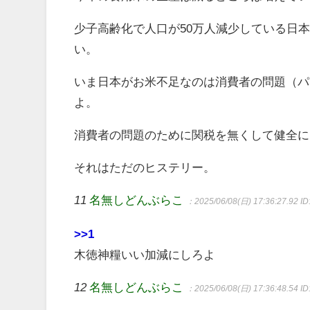
少子高齢化で人口が50万人減少している日
い。
いま日本がお米不足なのは消費者の問題（パ
よ。
消費者の問題のために関税を無くして健全に
それはただのヒステリー。
11
名無しどんぶらこ
：2025/06/08(日) 17:36:27.92
ID
>>1
木徳神糧いい加減にしろよ
12
名無しどんぶらこ
：2025/06/08(日) 17:36:48.54
I