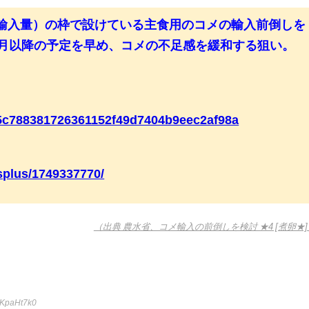
輸入量）の枠で設けている主食用のコメの輸入前倒しを
9月以降の予定を早め、コメの不足感を緩和する狙い。
de5c788381726361152f49d7404b9eec2af98a
wsplus/1749337770/
（出典 農水省、コメ輸入の前倒しを検討 ★4 [煮卵★]
hKpaHt7k0