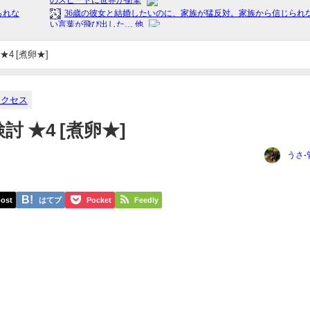
農水省、コメ輸入の前倒しを検討 ★4 [煮卵★]
アクセス
 ★4 [煮卵★]
うさ-
ost
はてブ
Pocket
Feedly