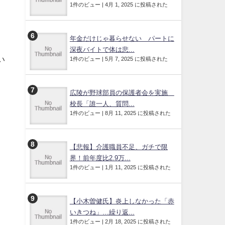
1件のビュー
|
4月 1, 2025 に投稿された
年金だけじゃ暮らせない パートに
深夜バイトで体は悲...
い
1件のビュー
|
5月 7, 2025 に投稿された
広陵が野球部員の保護者会を実施
校長「誰一人、質問...
1件のビュー
|
8月 11, 2025 に投稿された
【悲報】介護職員不足、ガチで限
界！前年度比2.9万...
1件のビュー
|
1月 11, 2025 に投稿された
【小木曽健氏】炎上しなかった「赤
いきつね」…繰り返...
1件のビュー
|
2月 18, 2025 に投稿された