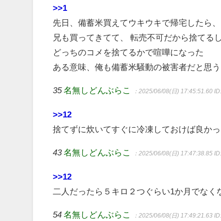
>>1
先日、備蓄米買えてウキウキで帰宅したら、
兄も買ってきてて、 転売不可だから捨てる
どっちのコメを捨てるかで喧嘩になった
ある意味、俺も備蓄米騒動の被害者だと思う
35
名無しどんぶらこ
：2025/06/08(日) 17:45:51.60
ID
>>12
捨てずに炊いてすぐに冷凍しておけば良かっ
43
名無しどんぶらこ
：2025/06/08(日) 17:47:38.85
ID
>>12
二人だったら５キロ２つぐらい1か月でなく
54
名無しどんぶらこ
：2025/06/08(日) 17:49:21.63
I