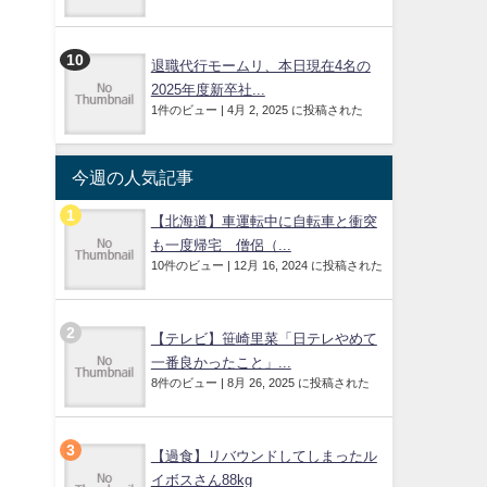
退職代行モームリ、本日現在4名の
2025年度新卒社...
1件のビュー
|
4月 2, 2025 に投稿された
今週の人気記事
【北海道】車運転中に自転車と衝突
も一度帰宅 僧侶（...
10件のビュー
|
12月 16, 2024 に投稿された
【テレビ】笹崎里菜「日テレやめて
一番良かったこと」...
8件のビュー
|
8月 26, 2025 に投稿された
【過食】リバウンドしてしまったル
イボスさん88kg