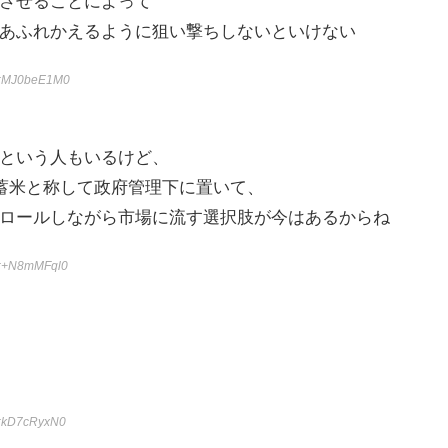
させることによって
あふれかえるように狙い撃ちしないといけない
D:MJ0beE1M0
という人もいるけど、
備蓄米と称して政府管理下に置いて、
ロールしながら市場に流す選択肢が今はあるからね
:+N8mMFql0
:kD7cRyxN0