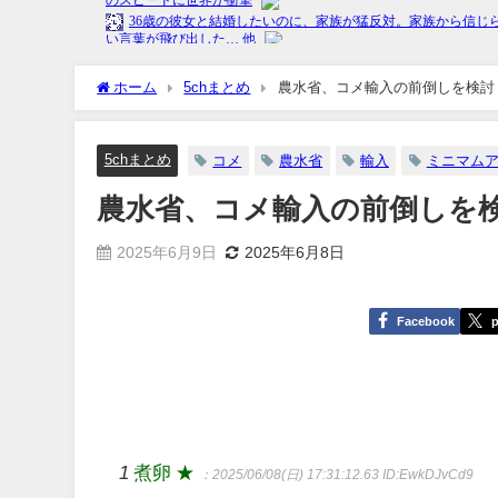
ホーム
5chまとめ
5chまとめ
コメ
農水省
輸入
ミニマム
農水省、コメ輸入の前倒しを検討
2025年6月9日
2025年6月8日
Facebook
p
1
煮卵 ★
：2025/06/08(日) 17:31:12.63
ID:EwkDJvCd9