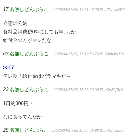
17
名無しどんぶらこ
：2025/04/27(日) 15:01:43.28
ID:n7NnwcGk0
立憲の公約
食料品消費税0%にしても年1万か
給付金の方がマシだな
63
名無しどんぶらこ
：2025/04/27(日) 15:12:56.76
ID:S0l8M9UJ0
>>17
テレ朝「給付金はバラマキだ～」
23
名無しどんぶらこ
：2025/04/27(日) 15:03:23.94
ID:zGeZAjBx0
1日約300円？
なに食ってんだか
28
名無しどんぶらこ
：2025/04/27(日) 15:04:58.90
ID:qFQmjsLd0