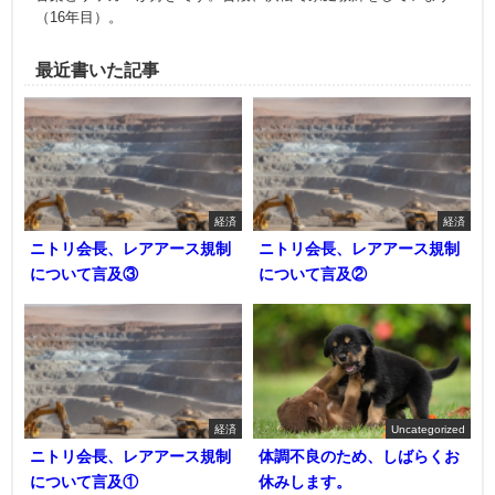
（16年目）。
最近書いた記事
経済
経済
ニトリ会長、レアアース規制
ニトリ会長、レアアース規制
について言及③
について言及②
経済
Uncategorized
ニトリ会長、レアアース規制
体調不良のため、しばらくお
について言及①
休みします。