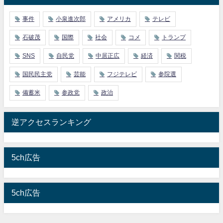
事件
小泉進次郎
アメリカ
テレビ
石破茂
国際
社会
コメ
トランプ
SNS
自民党
中居正広
経済
関税
国民民主党
芸能
フジテレビ
参院選
備蓄米
参政党
政治
逆アクセスランキング
5ch広告
5ch広告