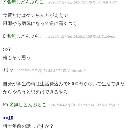
7
名無しどんぶらこ
：2025/04/27(日) 14:57:57.78
ID:Y4DMPaSI0
食費だけはケチらん方がええで
風邪やら病気になって逆に高くつく
8
名無しどんぶらこ
：2025/04/27(日) 14:58:17.50
ID:sUOxo5rn0
>>7
俺もそう思う
10
？
：2025/04/27(日) 14:58:31.71
ID:VeAK+kkz0
自分が学生の時は生活費込みで8000円ぐらいで生活できた
からやろうと思えばできるやろ
85
名無しどんぶらこ
：2025/04/27(日) 15:18:48.14
ID:LRcFZ5yH0
>>10
何十年前の話しですか？