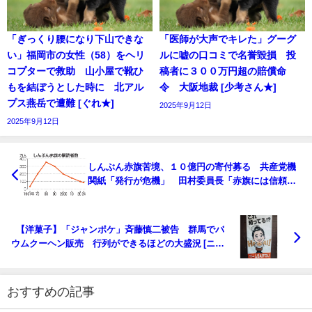
「ぎっくり腰になり下山できな
「医師が大声でキレた」グーグ
い」福岡市の女性（58）をヘリ
ルに嘘の口コミで名誉毀損 投
コプターで救助 山小屋で靴ひ
稿者に３００万円超の賠償命
もを結ぼうとした時に 北アル
令 大阪地裁 [少考さん★]
プス燕岳で遭難 [ぐれ★]
2025年9月12日
2025年9月12日
しんぶん赤旗苦境、１０億円の寄付募る 共産党機
関紙「発行が危機」 田村委員長「赤旗には信頼で
きる情報を伝える役割がある」 [樽悶★]
【洋菓子】「ジャンポケ」斉藤慎二被告 群馬でバ
ウムクーヘン販売 行列ができるほどの大盛況 [ニー
ニーφ★]
おすすめの記事