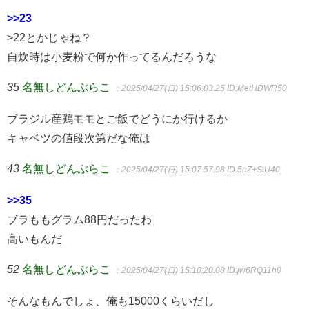
>>23
>22とかじゃね？
自炊時は小麦粉で何か作ってるんだろうな
35
名無しどんぶらこ
：2025/04/27(日) 15:06:03.25
ID:MetHDWR50
ブラジル産鶏モモとご飯でどうにか行けるか
キャベツの値段次第だな俺は
43
名無しどんぶらこ
：2025/04/27(日) 15:07:57.98
ID:5nZ+StU40
>>35
ブラももグラム88円だったわ
高いもんだ
52
名無しどんぶらこ
：2025/04/27(日) 15:10:20.08
ID:jw6RQ11h0
そんなもんでしょ、俺も15000くらいだし