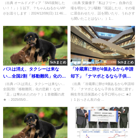
たり、その場に居合わせたり、
（出典 オールドメディア「SNS規制した
（出典 安藤優子「私はフリー」自身の立
い！！」）1 以下、？ちゃんねるからVIP
場を明かしフジ騒動「現認したり、その場
話を聞いたり、うわさすら聞い
がお送りします ：2024/12/08(日) 11:46:...
に居合わせたり、話を聞いたり、うわさす
たことはない」 [ひかり★]
ら聞いたことはない」 ）1...
5chまとめ
5chまとめ
バスは消え、タクシーは来な
「冷蔵庫に卵が4個あるから申請
い…全国2割「移動難民」化の悲
却下」「ナマポとるなら子供を
劇！ なぜ「足」は奪われたの
児相に渡す」桐生市生活保護め
（出典 バスは消え、タクシーは来ない…
（出典 「冷蔵庫に卵が4個あるから申請却
全国2割「移動難民」化の悲劇！ なぜ
下」「ナマポとるなら子供を児相に渡す」
か？ [首都圏の虎★]
ぐる手口明らかに ★2 [おっさん
「足」は奪われたのか？ ）1 首都圏の虎
桐生市生活保護めぐる手口明らかに ★2
友の会★]
★ ：2025/05/0...
）1 おっさん友の会 ...