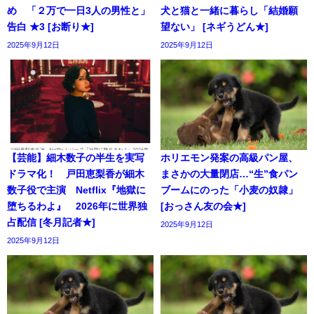
め 「２万で一日3人の男性と」
犬と猫と一緒に暮らし「結婚願
告白 ★3 [お断り★]
望ない」 [ネギうどん★]
2025年9月12日
2025年9月12日
【芸能】細木数子の半生を実写
ホリエモン発案の高級パン屋、
ドラマ化！ 戸田恵梨香が細木
まさかの大量閉店…“生”食パン
数子役で主演 Netflix『地獄に
ブームにのった「小麦の奴隷」
堕ちるわよ』 2026年に世界独
[おっさん友の会★]
占配信 [冬月記者★]
2025年9月12日
2025年9月12日