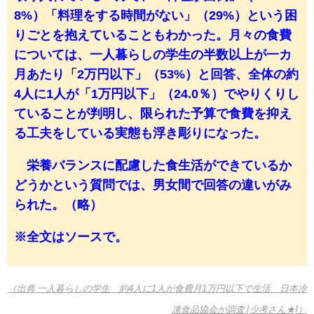
8%）「料理をする時間がない」（29%）という困
りごとを抱えていることもわかった。月々の食費
については、一人暮らしの学生の半数以上が一カ
月あたり「2万円以下」（53%）と回答、全体の約
4人に1人が「1万円以下」（24.0％）でやりくりし
ていることが判明し、限られた予算で食費を抑え
る工夫をしている実態も浮き彫りになった。
栄養バランスに配慮した食生活ができているか
どうかという質問では、男女間で回答の違いがみ
られた。（略）
※全文はソースで。
（出典 一人暮らしの学生 約4人に1人が食費月1万円以下で生活 日本冷
凍食品協会が調査 [少考さん★]）