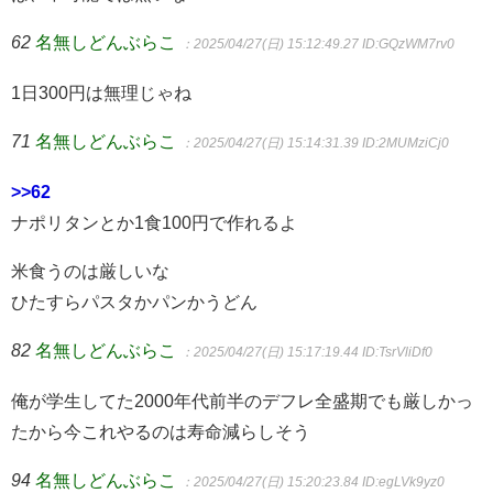
62
名無しどんぶらこ
：2025/04/27(日) 15:12:49.27
ID:GQzWM7rv0
1日300円は無理じゃね
71
名無しどんぶらこ
：2025/04/27(日) 15:14:31.39
ID:2MUMziCj0
>>62
ナポリタンとか1食100円で作れるよ
米食うのは厳しいな
ひたすらパスタかパンかうどん
82
名無しどんぶらこ
：2025/04/27(日) 15:17:19.44
ID:TsrVliDf0
俺が学生してた2000年代前半のデフレ全盛期でも厳しかっ
たから今これやるのは寿命減らしそう
94
名無しどんぶらこ
：2025/04/27(日) 15:20:23.84
ID:egLVk9yz0