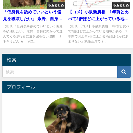
5chまとめ
5chまとめ
「低身長を舐めていいという偏
【コメ】小泉新農相「1年前と比
見を破壊したい」 永野、自身に
べて2倍ほどに上がっている地域
向かって進んでくる歩行者に道
がある…1年間でおよそ2倍に上
（出典 「低身長を舐めていいという偏見
（出典 【コメ】小泉新農相「1年前と比べ
を破壊したい」 永野、自身に向かって進
て2倍ほどに上がっている地域がある…1
を譲らない理由 [ネギうどん★]
がる商品はほかにあまりない」
んでくる歩行者に道を譲らない理由 ）1
年間でおよそ2倍に上がる商品はほかにあ
就任会見で [少考さん★]
ネギうどん ★ ：202...
まりない」就任会見で ）...
検索
プロフィール