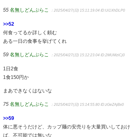
55
名無しどんぶらこ
：2025/04/27(日) 15:11:19.04
ID:Ui1XhDLP0
>>52
何食ってるか詳しく頼む
ある一日の食事を挙げてくれ
59
名無しどんぶらこ
：2025/04/27(日) 15:12:23.04
ID:2MUMziCj0
1日2食
1食150円か
まあできなくはないな
75
名無しどんぶらこ
：2025/04/27(日) 15:14:55.80
ID:zGeZAjBx0
>>59
体に悪そうだけど、カップ麺の安売りを大量買いしておけ
ば、不可能では無いな