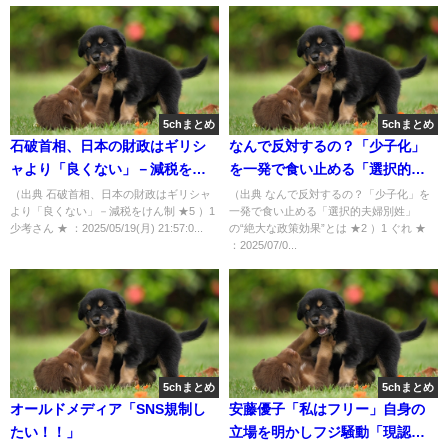
5chまとめ
5chまとめ
石破首相、日本の財政はギリシ
なんで反対するの？「少子化」
ャより「良くない」－減税をけ
を一発で食い止める「選択的夫
ん制 ★5 [少考さん★]
婦別姓」の“絶大な政策効果”と
（出典 石破首相、日本の財政はギリシャ
（出典 なんで反対するの？「少子化」を
より「良くない」－減税をけん制 ★5 ）1
一発で食い止める「選択的夫婦別姓」
は ★2 [ぐれ★]
少考さん ★ ：2025/05/19(月) 21:57:0...
の“絶大な政策効果”とは ★2 ）1 ぐれ ★
：2025/07/0...
5chまとめ
5chまとめ
オールドメディア「SNS規制し
安藤優子「私はフリー」自身の
たい！！」
立場を明かしフジ騒動「現認し