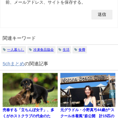
前、メールアドレス、サイトを保存する。
関連キーワード
一人暮らし
冷凍食品協会
生活
食費
5chまとめ
の関連記事
売春する「立ちんぼ女子」、多
元グラドル・小野真弓44歳が“ス
くがホストクラブの代金のた
クール水着風”姿公開 計15匹の