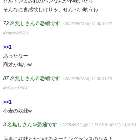
クルトンまみれのパンなんか不味いだろ
そんなに食感欲しけりゃ、せんべい喰うわ
72
名無しさん＠恐縮です
：2025/09/12(金) 11:30:40.72
ID:aycWzZFA0
>>1
あったなー
商才が無いw
87
名無しさん＠恐縮です
：2025/09/12(金) 11:32:31.35
ID:EgvmMB8/0
>>1
小麦の奴隷w
3
名無しさん＠恐縮です
：2025/09/12(金) 11:15:08.81
ID:HQec1pU60
店名に奴隷とかつけるネーミングセンスのなさよ