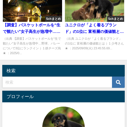
5chまとめ
5chまとめ
【調査】バスケットボールを“生
ユニクロが「よく着るブラン
で観たい”女子高生が急増中…野
ド」の1位に 富裕層の価値観とは
球、バレーについで3位にランク
[少考さん★]
（出典 【調査】バスケットボールを“生で
（出典 ユニクロが「よく着るブランド」
観たい”女子高生が急増中…野球、バレー
の1位に 富裕層の価値観とは ）1 少考さん
イン [鉄チーズ烏★]
についで3位にランクイン ）1 鉄チーズ烏
★ ：2025/09/09(火) 23:45:55.69...
★ ：2025/0...
検索
プロフィール