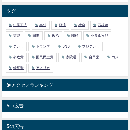
タグ
中居正広
事件
経済
社会
石破茂
芸能
国際
政治
関税
小泉進次郎
テレビ
トランプ
SNS
フジテレビ
参政党
国民民主党
参院選
自民党
コメ
備蓄米
アメリカ
逆アクセスランキング
5ch広告
5ch広告