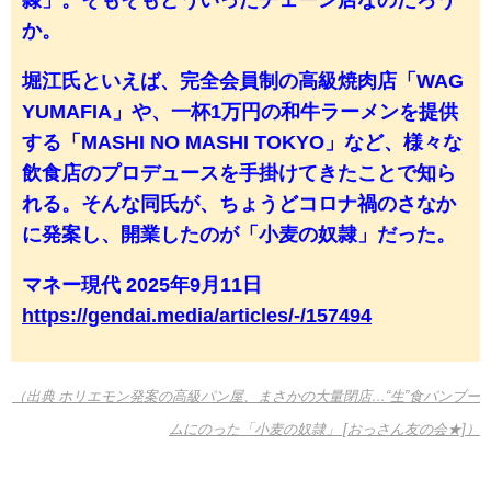
隷」。そもそもどういったチェーン店なのだろう
か。
堀江氏といえば、完全会員制の高級焼肉店「WAG
YUMAFIA」や、一杯1万円の和牛ラーメンを提供
する「MASHI NO MASHI TOKYO」など、様々な
飲食店のプロデュースを手掛けてきたことで知ら
れる。そんな同氏が、ちょうどコロナ禍のさなか
に発案し、開業したのが「小麦の奴隷」だった。
マネー現代 2025年9月11日
https://gendai.media/articles/-/157494
（出典 ホリエモン発案の高級パン屋、まさかの大量閉店…“生”食パンブー
ムにのった「小麦の奴隷」 [おっさん友の会★]）