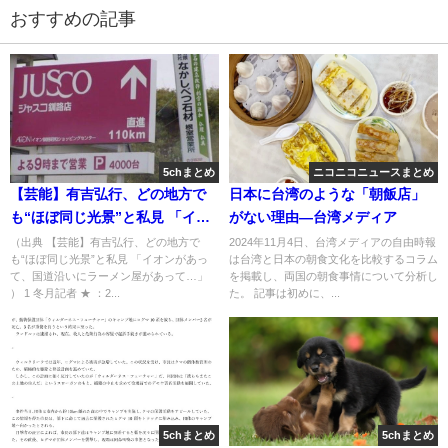
おすすめの記事
5chまとめ
ニコニコニュースまとめ
【芸能】有吉弘行、どの地方で
日本に台湾のような「朝飯店」
も“ほぼ同じ光景”と私見 「イオ
がない理由―台湾メディア
ンがあって、国道沿いにラーメ
（出典 【芸能】有吉弘行、どの地方で
2024年11月4日、台湾メディアの自由時報
も“ほぼ同じ光景”と私見 「イオンがあっ
は台湾と日本の朝食文化を比較するコラム
ン屋があって…」 [冬月記者★]
て、国道沿いにラーメン屋があって…」
を掲載し、両国の朝食事情について分析し
） 1 冬月記者 ★ ：2...
た。 記事は初めに、...
5chまとめ
5chまとめ