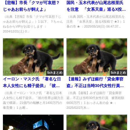
【悲報】市長「クマが可哀想？
国民・玉木代表が山尾志桜里氏
じゃあお前らが飼えよ」
を注意 「女系天皇」巡るX投稿
で ★3 [蚤の市★]
（出典 【悲報】市長「クマが可哀想？じ
（出典 国民・玉木代表が山尾志桜里氏を
ゃあお前らが飼えよ」）1 以下、？ちゃん
注意 「女系天皇」巡るX投稿で ★3 ）1
ねるからVIPがお送りします ：
蚤の市 ★ ：2025/05/18(日) 06:47:37...
2024/12/21(土) 0...
5chまとめ
5chまとめ
イーロン・マスク氏 「著名な日
【速報】みずほ銀行「貸金庫窃
本人女性にも精子提供」「彼の
盗」不正は当時30代女性行員
世界は能力主義で構築」 21億円
被害総額6600万円 [おっさん友の
（出典 イーロン・マスク氏 「著名な日本
（出典 【速報】みずほ銀行「貸金庫窃
人女性にも精子提供」「彼の世界は能力主
盗」不正は当時30代女性行員 被害総額
の報酬と月1400万円の養育費 [お
会★]
義で構築」 21億円の報酬と月1400万円の
6600万円 ）1 おっさん友の会 ★ ：
断り★]
養育費 ）1 お断...
2025/02/27(木...