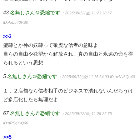
43
名無しさん＠恐縮です
：2025/09/12(金) 11:23:38.67
ID:AkL540PB0
>>3
聖隷とか神の奴隷って敬虔な信者の意味よ
自らの自由や欲望から解放され、真の自由と永遠の命を得
られるという思想
5
名無しさん＠恐縮です
：2025/09/12(金) 11:15:34.93
ID:oxNv6Qu40
１，２店舗なら信者相手のビジネスで潰れないんだろうけ
ど多店化したら無理だよ
67
名無しさん＠恐縮です
：2025/09/12(金) 11:29:26.75
ID:qRSqK/Q60
>>5