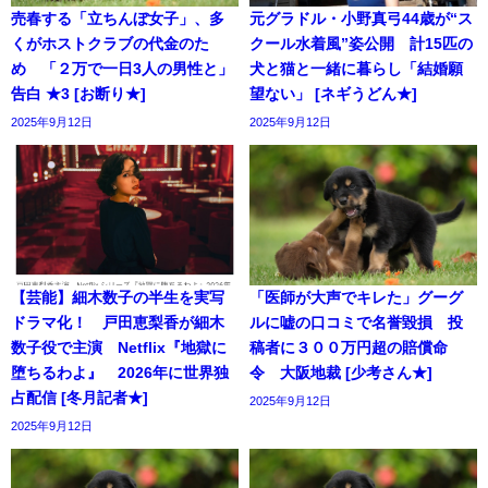
売春する「立ちんぼ女子」、多
元グラドル・小野真弓44歳が“ス
くがホストクラブの代金のた
クール水着風”姿公開 計15匹の
め 「２万で一日3人の男性と」
犬と猫と一緒に暮らし「結婚願
告白 ★3 [お断り★]
望ない」 [ネギうどん★]
2025年9月12日
2025年9月12日
【芸能】細木数子の半生を実写
「医師が大声でキレた」グーグ
ドラマ化！ 戸田恵梨香が細木
ルに嘘の口コミで名誉毀損 投
数子役で主演 Netflix『地獄に
稿者に３００万円超の賠償命
堕ちるわよ』 2026年に世界独
令 大阪地裁 [少考さん★]
占配信 [冬月記者★]
2025年9月12日
2025年9月12日