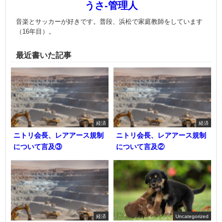
うさ-管理人
音楽とサッカーが好きです。普段、浜松で家庭教師をしています
（16年目）。
最近書いた記事
経済
経済
ニトリ会長、レアアース規制
ニトリ会長、レアアース規制
について言及③
について言及②
経済
Uncategorized