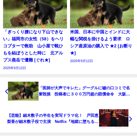
「ぎっくり腰になり下山できな
米国、日本に中国とインドに大
い」福岡市の女性（58）をヘリ
幅な関税を掛けるよう要求 ロ
コプターで救助 山小屋で靴ひ
シア産原油の購入で ★2 [お断り
もを結ぼうとした時に 北アル
★]
プス燕岳で遭難 [ぐれ★]
2025年9月12日
2025年9月12日
「医師が大声でキレた」グーグルに嘘の口コミで名
誉毀損 投稿者に３００万円超の賠償命令 大阪地
裁 [少考さん★]
【芸能】細木数子の半生を実写ドラマ化！ 戸田恵
梨香が細木数子役で主演 Netflix『地獄に堕ちるわ
よ』 2026年に世界独占配信 [冬月記者★]