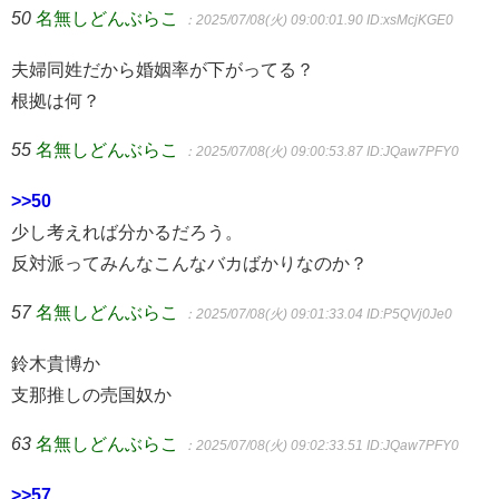
50
名無しどんぶらこ
：2025/07/08(火) 09:00:01.90
ID:xsMcjKGE0
夫婦同姓だから婚姻率が下がってる？
根拠は何？
55
名無しどんぶらこ
：2025/07/08(火) 09:00:53.87
ID:JQaw7PFY0
>>50
少し考えれば分かるだろう。
反対派ってみんなこんなバカばかりなのか？
57
名無しどんぶらこ
：2025/07/08(火) 09:01:33.04
ID:P5QVj0Je0
鈴木貴博か
支那推しの売国奴か
63
名無しどんぶらこ
：2025/07/08(火) 09:02:33.51
ID:JQaw7PFY0
>>57