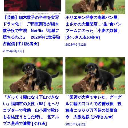
【芸能】細木数子の半生を実写
ホリエモン発案の高級パン屋、
ドラマ化！ 戸田恵梨香が細木
まさかの大量閉店…“生”食パン
数子役で主演 Netflix『地獄に
ブームにのった「小麦の奴隷」
堕ちるわよ』 2026年に世界独
[おっさん友の会★]
占配信 [冬月記者★]
2025年9月12日
2025年9月12日
「ぎっくり腰になり下山できな
「医師が大声でキレた」グーグ
い」福岡市の女性（58）をヘリ
ルに嘘の口コミで名誉毀損 投
コプターで救助 山小屋で靴ひ
稿者に３００万円超の賠償命
もを結ぼうとした時に 北アル
令 大阪地裁 [少考さん★]
プス燕岳で遭難 [ぐれ★]
2025年9月12日