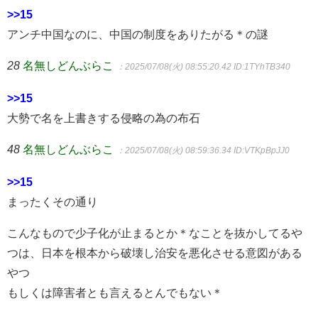
>>15
アンチ中国なのに、中国の制度をありたがる＊の謎
28
名無しどんぶらこ
：2025/07/08(火) 08:55:20.42
ID:1TYhTB340
>>15
大勢で名を上書きする侵略の為の布石
48
名無しどんぶらこ
：2025/07/08(火) 08:59:36.34
ID:VTKpBpJJ0
>>15
まったくその通り
こんなもので少子化が止まるとか＊なことを抜かしてるや
つは、日本を根本から破壊し治安を悪化させる意図がある
やつ
もしくは障害者とも言えるとんでもない＊