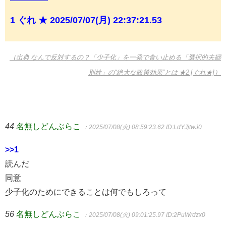
1 ぐれ ★ 2025/07/07(月) 22:37:21.53
（出典 なんで反対するの？「少子化」を一発で食い止める「選択的夫婦
別姓」の“絶大な政策効果”とは ★2 [ぐれ★]）
44
名無しどんぶらこ
：2025/07/08(火) 08:59:23.62
ID:LdYJjtwJ0
>>1
読んだ
同意
少子化のためにできることは何でもしろって
56
名無しどんぶらこ
：2025/07/08(火) 09:01:25.97
ID:2PuWrdzx0