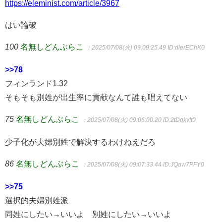
https://eleminist.com/article/3967
はい論破
100
名無しどんぶらこ
：2025/07/08(火) 09:09:25.49
ID:dlerEChK0
>>78
フィンランド1.32
そもそも別姓が出生率に貢献なんて誰も唱えてない
75
名無しどんぶらこ
：2025/07/08(火) 09:06:00.20
ID:2tDqkvIt0
少子化が夫婦別姓で解決するわけねえだろ
86
名無しどんぶらこ
：2025/07/08(火) 09:07:33.44
ID:JQaw7PFY0
>>75
選択的夫婦別姓派
同姓にしたい→いいよ 別姓にしたい→いいよ