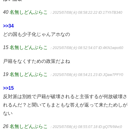
40
名無しどんぶらこ
：2025/07/08(火) 08:58:22.22
ID:1TYhTB340
>>34
どの国も少子化じゃんアホなの
15
名無しどんぶらこ
：2025/07/08(火) 08:52:54.07
ID:4KN1wpo60
戸籍をなくすための政策だよね
19
名無しどんぶらこ
：2025/07/08(火) 08:54:21.23
ID:JQaw7PFY0
>>15
反対派は別姓で戸籍が破壊されると主張するが何故破壊さ
れるんだ？と聞いてもまともな答えが返って来たためしが
ない
26
名無しどんぶらこ
：2025/07/08(火) 08:55:07.18
ID:gQ7fVWvc0