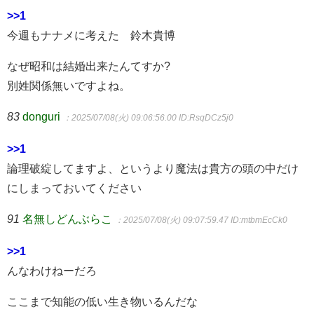
>>1
今週もナナメに考えた 鈴木貴博
なぜ昭和は結婚出来たんてすか?
別姓関係無いですよね。
83
donguri
：2025/07/08(火) 09:06:56.00
ID:RsqDCz5j0
>>1
論理破綻してますよ、というより魔法は貴方の頭の中だけ
にしまっておいてください
91
名無しどんぶらこ
：2025/07/08(火) 09:07:59.47
ID:mtbmEcCk0
>>1
んなわけねーだろ
ここまで知能の低い生き物いるんだな