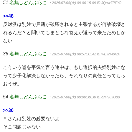
51
名無しどんぶらこ
：2025/07/08(火) 09:00:15.09
ID:JQaw7PFY0
>>48
反対派は別姓で戸籍が破壊されると主張するが何故破壊さ
れるんだ？と聞いてもまともな答えが返って来たためしが
ない
36
名無しどんぶらこ
：2025/07/08(火) 08:57:31.42
ID:wEJcMorZ0
こういう嘘を平気で言う連中は、もし選択的夫婦別姓にな
って少子化解決しなかったら、それなりの責任とってもら
おうぜ。
54
名無しどんぶらこ
：2025/07/08(火) 09:00:39.30
ID:dr4H0JOd0
>>36
＊さんは別姓の必要ないよ
そこ問題じゃない