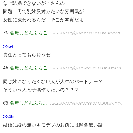
なぜ結婚できないが＊さんの
問題 男で別姓反対みたいな雰囲気が
女性に嫌われるんだ そこが本質だよ
70
名無しどんぶらこ
：2025/07/08(火) 09:04:00.48
ID:wEJcMorZ0
>>54
責任とってもらおうぜ
46
名無しどんぶらこ
：2025/07/08(火) 08:59:24.84
ID:Hk6azpTh0
同じ姓になりたくない人が人生のパートナー？
そういう人と子供作りたいの？？？
68
名無しどんぶらこ
：2025/07/08(火) 09:03:29.03
ID:JQaw7PFY0
>>46
結婚に縁の無いキモデブのお前には関係無い話