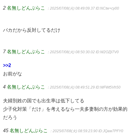
2
名無しどんぶらこ
：2025/07/08(火) 08:49:09.37
ID:NCtw+cy00
バカだから反対してるだけ
7
名無しどんぶらこ
：2025/07/08(火) 08:50:30.02
ID:W2OZjl7V0
>>2
お前がな
4
名無しどんぶらこ
：2025/07/08(火) 08:49:51.29
ID:WFWt5Vh50
夫婦別姓の国でも出生率は低下してる
少子化対策「だけ」を考えるなら一夫多妻制の方が効果的
だろう
45
名無しどんぶらこ
：2025/07/08(火) 08:59:23.90
ID:JQaw7PFY0