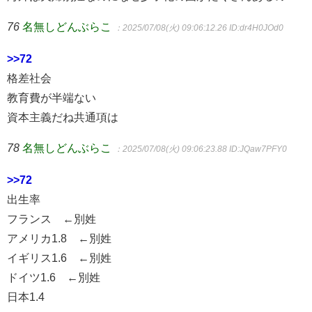
76
名無しどんぶらこ
：2025/07/08(火) 09:06:12.26
ID:dr4H0JOd0
>>72
格差社会
教育費が半端ない
資本主義だね共通項は
78
名無しどんぶらこ
：2025/07/08(火) 09:06:23.88
ID:JQaw7PFY0
>>72
出生率
フランス ←別姓
アメリカ1.8 ←別姓
イギリス1.6 ←別姓
ドイツ1.6 ←別姓
日本1.4