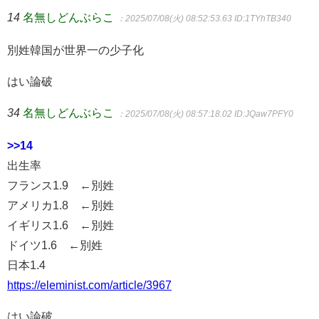
14
名無しどんぶらこ
：2025/07/08(火) 08:52:53.63
ID:1TYhTB340
別姓韓国が世界一の少子化
はい論破
34
名無しどんぶらこ
：2025/07/08(火) 08:57:18.02
ID:JQaw7PFY0
>>14
出生率
フランス1.9 ←別姓
アメリカ1.8 ←別姓
イギリス1.6 ←別姓
ドイツ1.6 ←別姓
日本1.4
https://eleminist.com/article/3967
はい論破