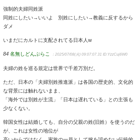
強制的夫婦同姓派
同姓にしたい→いいよ 別姓にしたい→教義に反するから
ダメ
いまだにカルトに支配されてる日本人w
84
名無しどんぶらこ
：2025/07/08(火) 09:07:07.31
ID:YzzCuj6W0
夫婦の姓を巡る規定は世界で千差万別だ。
ただ、日本の「夫婦別姓推進派」は各国の歴史的、文化的
な背景には触れないまま、
「海外では別姓が主流」「日本は遅れている」との主張も
少なくない。
韓国女性は結婚しても、自分の父親の姓(旧姓）を使うのだ
が、これは女性の地位が
高いからではなく、家族の一員として嫁を認めない伝統的