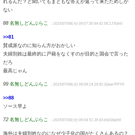
れるんだ？と聞いてもまともな答えが返って来たためしが
ない
88
名無しどんぶらこ
：2025/07/08(火) 09:07:50.64
ID:SlCLTXdn0
>>81
賛成派なのに知らん方がおかしい
夫婦別姓は最終的に戸籍をなくすのが目的と国会で言った
だろ
最高じゃん
99
名無しどんぶらこ
：2025/07/08(火) 09:09:14.29
ID:JQaw7PFY0
>>88
ソース早よ
72
名無しどんぶらこ
：2025/07/08(火) 09:04:51.36
ID:bXjrDkph0
海外は夫婦別姓なのになぜ少子化の国がたくさんあるの？