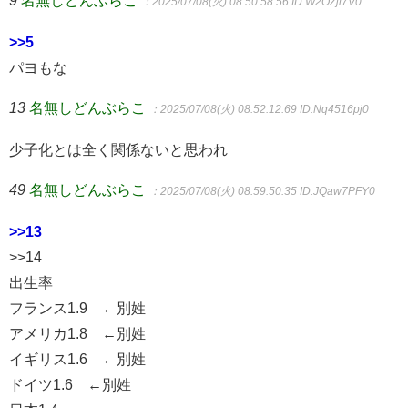
9
名無しどんぶらこ
：2025/07/08(火) 08:50:58.56
ID:W2OZjl7V0
>>5
パヨもな
13
名無しどんぶらこ
：2025/07/08(火) 08:52:12.69
ID:Nq4516pj0
少子化とは全く関係ないと思われ
49
名無しどんぶらこ
：2025/07/08(火) 08:59:50.35
ID:JQaw7PFY0
>>13
>>14
出生率
フランス1.9 ←別姓
アメリカ1.8 ←別姓
イギリス1.6 ←別姓
ドイツ1.6 ←別姓