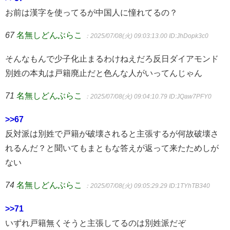
お前は漢字を使ってるが中国人に憧れてるの？
67
名無しどんぶらこ
：2025/07/08(火) 09:03:13.00
ID:JhDopk3c0
そんなもんで少子化止まるわけねえだろ反日ダイアモンド
別姓の本丸は戸籍廃止だと色んな人がいってんじゃん
71
名無しどんぶらこ
：2025/07/08(火) 09:04:10.79
ID:JQaw7PFY0
>>67
反対派は別姓で戸籍が破壊されると主張するが何故破壊さ
れるんだ？と聞いてもまともな答えが返って来たためしが
ない
74
名無しどんぶらこ
：2025/07/08(火) 09:05:29.29
ID:1TYhTB340
>>71
いずれ戸籍無くそうと主張してるのは別姓派だぞ