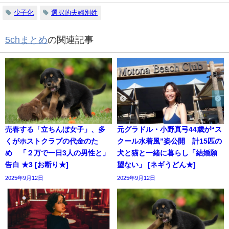
少子化
選択的夫婦別姓
5chまとめ
の関連記事
売春する「立ちんぼ女子」、多
元グラドル・小野真弓44歳が“ス
くがホストクラブの代金のた
クール水着風”姿公開 計15匹の
め 「２万で一日3人の男性と」
犬と猫と一緒に暮らし「結婚願
告白 ★3 [お断り★]
望ない」 [ネギうどん★]
2025年9月12日
2025年9月12日