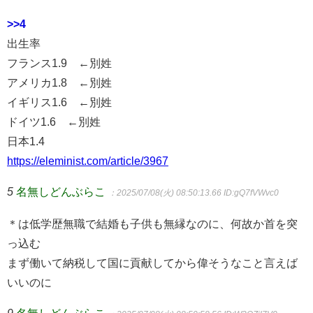
>>4
出生率
フランス1.9 ←別姓
アメリカ1.8 ←別姓
イギリス1.6 ←別姓
ドイツ1.6 ←別姓
日本1.4
https://eleminist.com/article/3967
5
名無しどんぶらこ
：2025/07/08(火) 08:50:13.66
ID:gQ7fVWvc0
＊は低学歴無職で結婚も子供も無縁なのに、何故か首を突
っ込む
まず働いて納税して国に貢献してから偉そうなこと言えば
いいのに