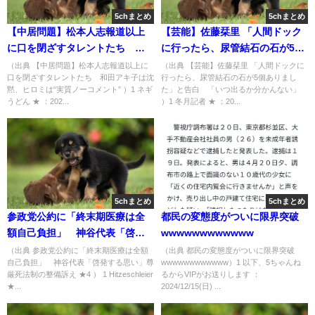
5chまとめ
5chまとめ
【中居問題】松本人志報道以上
【芸能】佐藤栞里 「人間ドック
に口を閉ざすタレントたち 和
に行ったら、尿管結石の石が5個
田アキ子は沈黙、ヒロミは“実質
ありました」と告白 「いつ出
（出典 【中居問題】松本人志報道以上に
（出典 【芸能】佐藤栞里 「人間ドックに
口を閉ざすタレントたち 和田アキ子は沈
行ったら、尿管結石の石が5個ありまし
ノーコメント” [ネギうどん★]
るか分かんない」 [冬月記者★]
黙、ヒロミは“実質ノーコメント” ）1 ネギ
た」と告白 「いつ出るか分かんない」
うどん ★ ：202...
）1 冬月記者 ★ ：20...
5chまとめ
5chまとめ
参政党公約に「終末期医療は全
都民の変態度がついに限界突破
額自己負担」 神谷代表「啓発
wwwwwwwwwwww
する思い」尊厳死法制の整備訴
（出典 参政党公約に「終末期医療は全額
（出典 都民の変態度がついに限界突破
自己負担」 神谷代表「啓発する思い」尊
wwwwwwwwwwww）1 以下、5ちゃんね
え ★4 [Hitzeschleier★]
厳死法制の整備訴え ★4 ） 1 Hitzeschleier
るからVIPがお送りします ：
★...
2024/12/15(日) ...