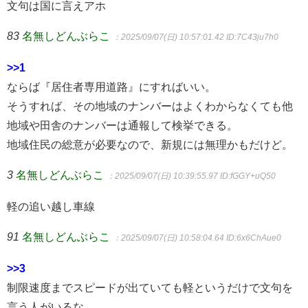
文句は国に言えアホ
83
名無しどんぶらこ
：2025/09/07(日) 10:57:01.42
ID:7C43ju7h0
>>1
ならば『居住者専用道路』にすればいい。
そうすれば、その地域のナンバーはよくわからなくても他
地域や田舎のナンバーは通報して検挙できる。
地域住民の総意が必要なので、新規には無理かもだけど。
3
名無しどんぶらこ
：2025/09/07(日) 10:39:55.97
ID:fGGY+uQ50
軽の追い越し車線
91
名無しどんぶらこ
：2025/09/07(日) 10:58:04.64
ID:6x6ChAue0
>>3
制限速度までスピードが出ていても軽というだけで文句を
言う人がいるな