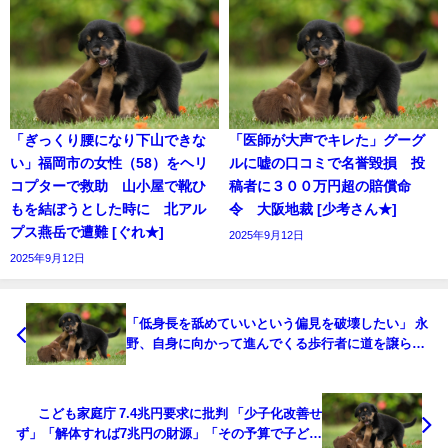
「ぎっくり腰になり下山できな
「医師が大声でキレた」グーグ
い」福岡市の女性（58）をヘリ
ルに嘘の口コミで名誉毀損 投
コプターで救助 山小屋で靴ひ
稿者に３００万円超の賠償命
もを結ぼうとした時に 北アル
令 大阪地裁 [少考さん★]
プス燕岳で遭難 [ぐれ★]
2025年9月12日
2025年9月12日
「低身長を舐めていいという偏見を破壊したい」 永
野、自身に向かって進んでくる歩行者に道を譲らな
い理由 [ネギうどん★]
こども家庭庁 7.4兆円要求に批判 「少子化改善せ
ず」「解体すれば7兆円の財源」「その予算で子ども