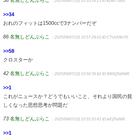
58
名無しどんぶらこ
：2025/09/07(日) 10:53:16.23
ID:kDBr7Slo0
>>34
おれのフィットは1500ccで3ナンバーだぞ
86
名無しどんぶらこ
：2025/09/07(日) 10:57:29.01
ID:CTUU09nT0
>>58
クロスターか
42
名無しどんぶらこ
：2025/09/07(日) 10:50:39.82
ID:RBSQ5d6W0
>>1
これがニュースか？どうでもいいこと、それより国民の貧
しくなった思想思考が問題だ
73
名無しどんぶらこ
：2025/09/07(日) 10:55:55.41
ID:IvEZFaIW0
>>1