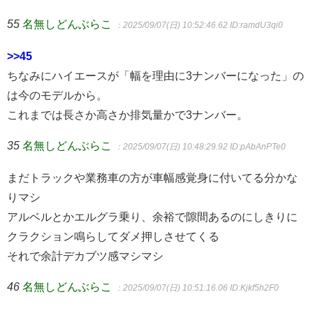
55
名無しどんぶらこ
：2025/09/07(日) 10:52:46.62
ID:ramdU3qi0
>>45
ちなみにハイエースが「幅を理由に3ナンバーになった」の
は今のモデルから。
これまでは長さか高さか排気量かで3ナンバー。
35
名無しどんぶらこ
：2025/09/07(日) 10:48:29.92
ID:pAbAnPTe0
まだトラックや業務車の方が車幅感覚身に付いてる分かな
りマシ
アルベルとかエルグラ乗り、余裕で隙間あるのにしきりに
クラクション鳴らしてダメ押しさせてくる
それで余計デカブツ感マシマシ
46
名無しどんぶらこ
：2025/09/07(日) 10:51:16.06
ID:Kjkf5h2F0