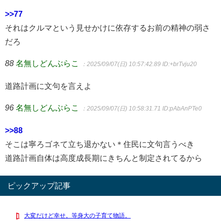
>>77
それはクルマという見せかけに依存するお前の精神の弱さ
だろ
88
名無しどんぶらこ
：2025/09/07(日) 10:57:42.89
ID:+brTvju20
道路計画に文句を言えよ
96
名無しどんぶらこ
：2025/09/07(日) 10:58:31.71
ID:pAbAnPTe0
>>88
そこは寧ろゴネて立ち退かない＊住民に文句言うべき
道路計画自体は高度成長期にきちんと制定されてるから
ピックアップ記事