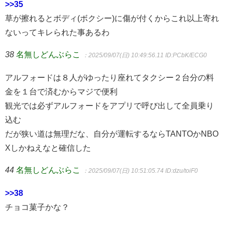
>>35
草が擦れるとボディ(ボクシー)に傷が付くからこれ以上寄れ
ないってキレられた事あるわ
38
名無しどんぶらこ
：2025/09/07(日) 10:49:56.11
ID:PCbK/ECG0
アルフォードは８人がゆったり座れてタクシー２台分の料
金を１台で済むからマジで便利
観光では必ずアルフォードをアプリで呼び出して全員乗り
込む
だが狭い道は無理だな、自分が運転するならTANTOかNBO
Xしかねえなと確信した
44
名無しどんぶらこ
：2025/09/07(日) 10:51:05.74
ID:dzu/toiF0
>>38
チョコ菓子かな？