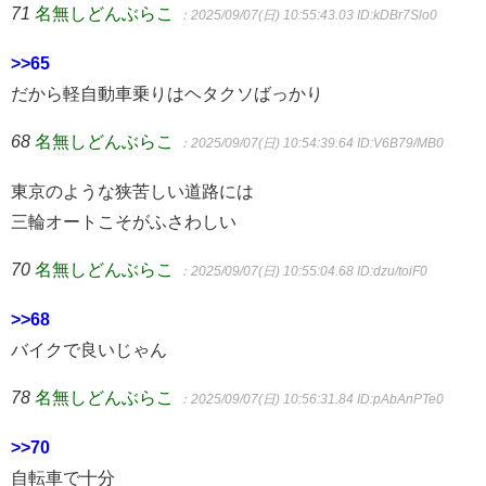
71
名無しどんぶらこ
：2025/09/07(日) 10:55:43.03
ID:kDBr7Slo0
>>65
だから軽自動車乗りはヘタクソばっかり
68
名無しどんぶらこ
：2025/09/07(日) 10:54:39.64
ID:V6B79/MB0
東京のような狭苦しい道路には
三輪オートこそがふさわしい
70
名無しどんぶらこ
：2025/09/07(日) 10:55:04.68
ID:dzu/toiF0
>>68
バイクで良いじゃん
78
名無しどんぶらこ
：2025/09/07(日) 10:56:31.84
ID:pAbAnPTe0
>>70
自転車で十分