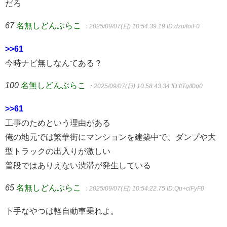
だろ
67
名無しどんぶらこ
：2025/09/07(日) 10:54:39.19
ID:dzu/toiF0
>>61
今時ナビ無しなんてある？
100
名無しどんぶらこ
：2025/09/07(日) 10:58:43.34
ID:ftTg/f0q0
>>61
工事のためという理由がある
俺の地元では繁華街にマンションを建築中で、ダンプや大
型トラックの出入りが激しい
普段ではありえない渋滞が発生している
65
名無しどんぶらこ
：2025/09/07(日) 10:54:22.75
ID:Qu+clFyF0
下手なやつは軽自動車乗れよ。