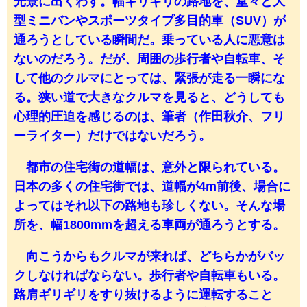
光景に出くわす。幅ギリギリの路地を、堂々と大
型ミニバンやスポーツタイプ多目的車（SUV）が
通ろうとしている瞬間だ。乗っている人に悪意は
ないのだろう。だが、周囲の歩行者や自転車、そ
して他のクルマにとっては、緊張が走る一瞬にな
る。狭い道で大きなクルマを見ると、どうしても
心理的圧迫を感じるのは、筆者（作田秋介、フリ
ーライター）だけではないだろう。
都市の住宅街の道幅は、意外と限られている。
日本の多くの住宅街では、道幅が4m前後、場合に
よってはそれ以下の路地も珍しくない。そんな場
所を、幅1800mmを超える車両が通ろうとする。
向こうからもクルマが来れば、どちらかがバッ
クしなければならない。歩行者や自転車もいる。
路肩ギリギリをすり抜けるように運転すること