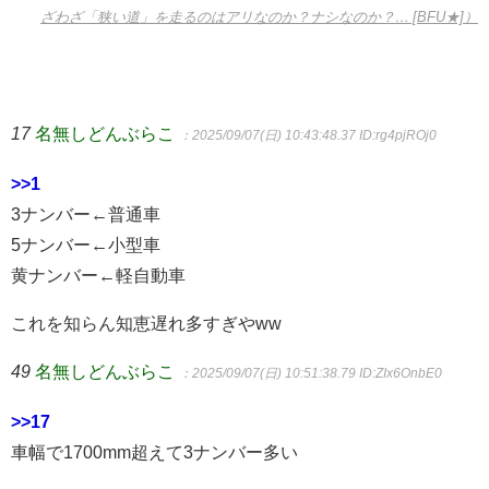
ざわざ「狭い道」を走るのはアリなのか？ナシなのか？… [BFU★]）
17
名無しどんぶらこ
：2025/09/07(日) 10:43:48.37
ID:rg4pjROj0
>>1
3ナンバー←普通車
5ナンバー←小型車
黄ナンバー←軽自動車
これを知らん知恵遅れ多すぎやww
49
名無しどんぶらこ
：2025/09/07(日) 10:51:38.79
ID:ZIx6OnbE0
>>17
車幅で1700mm超えて3ナンバー多い