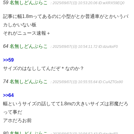
59
名無しどんぶらこ
：2025/09/07(日) 10:53:20.06
ID:wXRX59EQ0
記事に幅1.8mってあるのに小型がとか普通車がとかいうバ
カしかいない板
それがニュース速報＋
64
名無しどんぶらこ
：2025/09/07(日) 10:54:11.72
ID:dzu/toiF0
>>59
サイズのはなししてんだぞ＊なのか？
74
名無しどんぶらこ
：2025/09/07(日) 10:55:55.64
ID:CuAZTGs90
>>64
幅というサイズの話してて1.8mの大きいサイズは邪魔だろ
って事だ
アホだろお前
80
名無しどんぶらこ