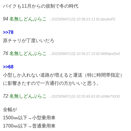
バイクも11月からの規制で冬の時代
94
名無しどんぶらこ
：2025/09/07(日) 10:58:23.11
ID:dzu/toiF0
>>78
原チャリが丁度いいだろ
76
名無しどんぶらこ
：2025/09/07(日) 10:56:27.10
ID:iW6NpvDe0
>>68
小型しか入れない道路が増えると運送（特に時間帯指定）
に影響きたすので一方通行の方がいいと思う。
72
名無しどんぶらこ
：2025/09/07(日) 10:55:49.63
ID:o0WeTVIO0
全幅が
1500㎜以下→小型乗用車
1700㎜以下→普通乗用車