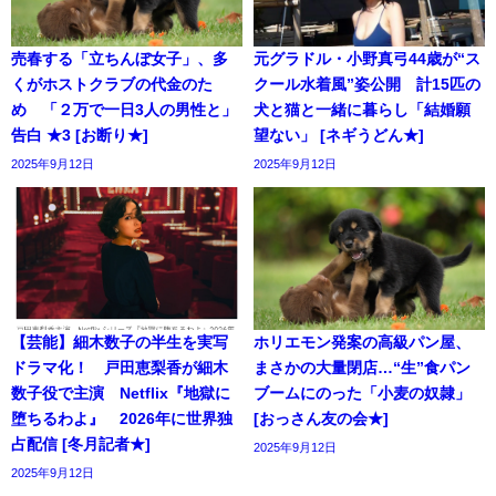
売春する「立ちんぼ女子」、多
元グラドル・小野真弓44歳が“ス
くがホストクラブの代金のた
クール水着風”姿公開 計15匹の
め 「２万で一日3人の男性と」
犬と猫と一緒に暮らし「結婚願
告白 ★3 [お断り★]
望ない」 [ネギうどん★]
2025年9月12日
2025年9月12日
【芸能】細木数子の半生を実写
ホリエモン発案の高級パン屋、
ドラマ化！ 戸田恵梨香が細木
まさかの大量閉店…“生”食パン
数子役で主演 Netflix『地獄に
ブームにのった「小麦の奴隷」
堕ちるわよ』 2026年に世界独
[おっさん友の会★]
占配信 [冬月記者★]
2025年9月12日
2025年9月12日