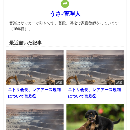
うさ-管理人
音楽とサッカーが好きです。普段、浜松で家庭教師をしています
（16年目）。
最近書いた記事
経済
経済
ニトリ会長、レアアース規制
ニトリ会長、レアアース規制
について言及③
について言及②