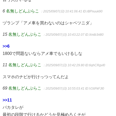
6
名無しどんぶらこ
：2025/09/07(日) 10:41:06.41
ID:rBPnuuk90
ヅランプ「アメ車を買わないのはシャベツニダ」
15
名無しどんぶらこ
：2025/09/07(日) 10:43:22.07
ID:Xmlb3rt80
>>6
1800で問題ないならアメ車でもいけるしな
11
名無しどんぶらこ
：2025/09/07(日) 10:42:29.80
ID:6qhCRgvI0
スマホのナビが行けっつってんだよ
69
名無しどんぶらこ
：2025/09/07(日) 10:55:03.41
ID:V16FkFJI0
>>11
バカタレが
最初の段階で行けるかどうか見極めろくそが