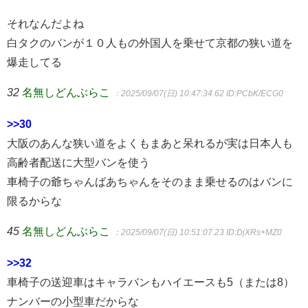
それなんだよね
白タクのバンが１０人もの外国人を乗せて京都の狭い道を
爆走してる
32
名無しどんぶらこ
：2025/09/07(日) 10:47:34.62
ID:PCbK/ECG0
>>30
大阪のあんな狭い道をよくもまあと呆れるが実は日本人も
高齢者配送に大型バンを使う
車椅子の爺ちゃんばあちゃんをそのまま乗せるのはバンに
限るからな
45
名無しどんぶらこ
：2025/09/07(日) 10:51:07.23
ID:DjXRs+MZ0
>>32
車椅子の送迎車はキャラバンもハイエースも5（または8）
ナンバーの小型車だからな