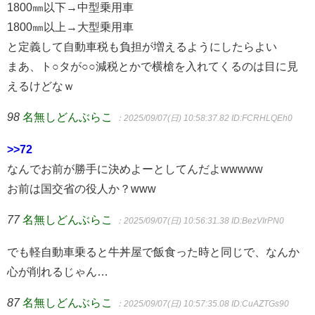
1800㎜以下→中型乗用車
1800㎜以上→大型乗用車
と定義して自動車税も負担が増えるようにしたらよい
まあ、ト○タが○○減税とかで横槍を入れてくるのは目に見
えるけどなｗ
98
名無しどんぶらこ
：2025/09/07(日) 10:58:37.82
ID:FCRHLQEh0
>>72
なんでお前が勝手に決めよーとしてんだよwwwww
お前は国交省の役人か？www
77
名無しどんぶらこ
：2025/09/07(日) 10:56:31.38
ID:BezVIrPN0
でも軽自動車乗ると牛丼屋で飯食った時と同じで、なんか
心が削れるじゃん…
87
名無しどんぶらこ
：2025/09/07(日) 10:57:35.08
ID:CuAZTGs90