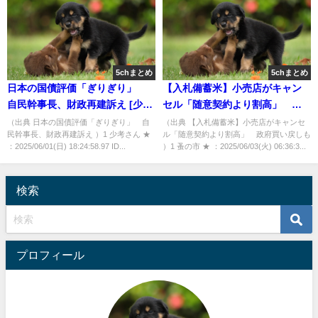
5chまとめ
5chまとめ
日本の国債評価「ぎりぎり」
【入札備蓄米】小売店がキャン
自民幹事長、財政再建訴え [少考
セル「随意契約より割高」 政
さん★]
府買い戻しも [蚤の市★]
（出典 日本の国債評価「ぎりぎり」 自
（出典 【入札備蓄米】小売店がキャンセ
民幹事長、財政再建訴え ）1 少考さん ★
ル「随意契約より割高」 政府買い戻しも
：2025/06/01(日) 18:24:58.97 ID...
）1 蚤の市 ★ ：2025/06/03(火) 06:36:3...
検索
プロフィール