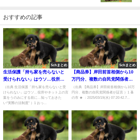
に1000万円ずつ配れる」 [お断り★]
おすすめの記事
5chまとめ
5chまとめ
生活保護「持ち家を売らないと
【商品券】岸田前首相側から10
受けられない」はウソ…役所や
万円分、複数の自民党関係者が
ネット上の言葉をうのみにする
証言 [蚤の市★]
（出典 生活保護「持ち家を売らないと受
（出典 【商品券】岸田前首相側から10万
けられない」はウソ…役所やネット上の言
円分、複数の自民党関係者が証言 ）1 蚤
前に…知っておきたい“実際の法
葉をうのみにする前に…知っておきた
の市 ★ ：2025/03/19(水) 07:20:42.7...
制度” [おっさん友の会★]
い“実際の法制度” ）1 おっ...