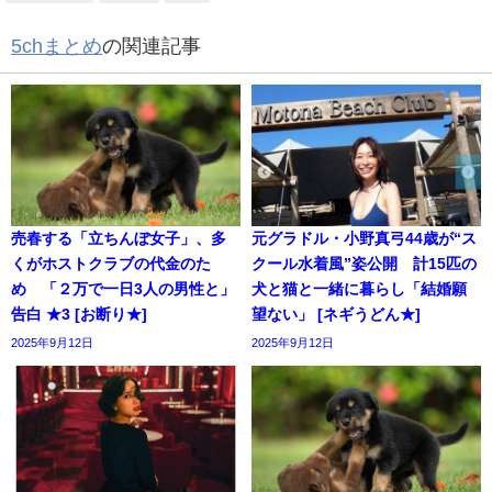
5chまとめ
の関連記事
売春する「立ちんぼ女子」、多
元グラドル・小野真弓44歳が“ス
くがホストクラブの代金のた
クール水着風”姿公開 計15匹の
め 「２万で一日3人の男性と」
犬と猫と一緒に暮らし「結婚願
告白 ★3 [お断り★]
望ない」 [ネギうどん★]
2025年9月12日
2025年9月12日