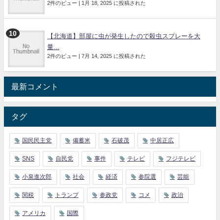
2件のビュー
|
1月 18, 2025 に投稿された
【北海道】部屋に虫が発生したので殺虫スプレーを大
量...
2件のビュー
|
7月 14, 2025 に投稿された
最新コメント
タグ
国民民主党
備蓄米
石破茂
中居正広
SNS
自民党
事件
テレビ
フジテレビ
小泉進次郎
社会
経済
参院選
芸能
関税
トランプ
参政党
コメ
政治
アメリカ
国際