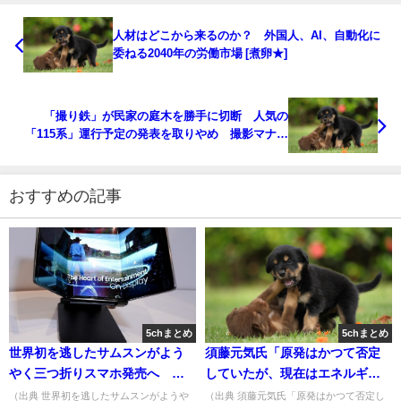
人材はどこから来るのか？ 外国人、AI、自動化に
委ねる2040年の労働市場 [煮卵★]
「撮り鉄」が民家の庭木を勝手に切断 人気の
「115系」運行予定の発表を取りやめ 撮影マナー
呼びかけたが…鉄道会社「大変残念」 [香味焙煎★]
おすすめの記事
5chまとめ
5chまとめ
世界初を逃したサムスンがよう
須藤元気氏「原発はかつて否定
やく三つ折りスマホ発売へ お
していたが、現在はエネルギー
値段約40万円か＝韓国ネット
安全保障と現実的対応から必要
（出典 世界初を逃したサムスンがようや
（出典 須藤元気氏「原発はかつて否定し