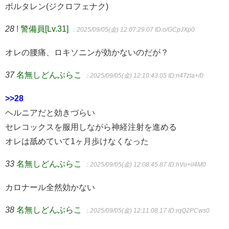
ボルタレン(ジクロフェナク)
28
! 警備員[Lv.31]
：2025/09/05(金) 12:07:29.07
ID:o/GCpJXp0
オレの腰痛、ロキソニンが効かないのだが？
37
名無しどんぶらこ
：2025/09/05(金) 12:10:43.05
ID:n4Tzla+/0
>>28
ヘルニアだと効きづらい
セレコックスを服用しながら神経注射を進める
オレは舐めていて1ヶ月歩けなくなった
33
名無しどんぶらこ
：2025/09/05(金) 12:08:45.87
ID:hVo+iI4M0
カロナール全然効かない
38
名無しどんぶらこ
：2025/09/05(金) 12:11:08.17
ID:rqQ2PCws0