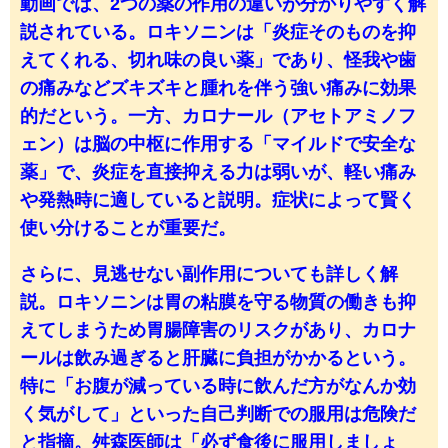
動画では、2つの薬の作用の違いが分かりやすく解
説されている。ロキソニンは「炎症そのものを抑
えてくれる、切れ味の良い薬」であり、怪我や歯
の痛みなどズキズキと腫れを伴う強い痛みに効果
的だという。一方、カロナール（アセトアミノフ
ェン）は脳の中枢に作用する「マイルドで安全な
薬」で、炎症を直接抑える力は弱いが、軽い痛み
や発熱時に適していると説明。症状によって賢く
使い分けることが重要だ。
さらに、見逃せない副作用についても詳しく解
説。ロキソニンは胃の粘膜を守る物質の働きも抑
えてしまうため胃腸障害のリスクがあり、カロナ
ールは飲み過ぎると肝臓に負担がかかるという。
特に「お腹が減っている時に飲んだ方がなんか効
く気がして」といった自己判断での服用は危険だ
と指摘。舛森医師は「必ず食後に服用しましょ