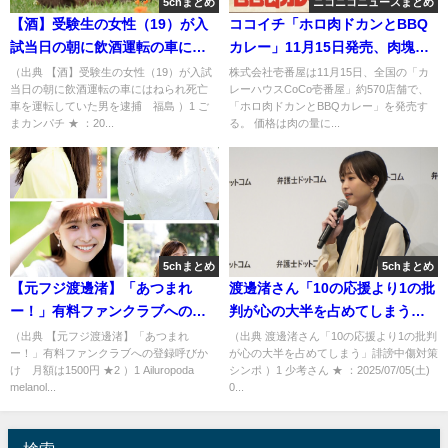
5chまとめ
ニコニコニュースまとめ
【酒】受験生の女性（19）が入
ココイチ「ホロ肉ドカンとBBQ
試当日の朝に飲酒運転の車には
カレー」11月15日発売、肉塊を
ねられ死亡 車を運転していた
BBQソースに絡めチェダーチー
（出典 【酒】受験生の女性（19）が入試
株式会社壱番屋は11月15日、全国の「カ
当日の朝に飲酒運転の車にはねられ死亡
レーハウスCoCo壱番屋」約570店舗で、
男を逮捕 福島 [ごまカンパチ
ズソースをトッピング、肉塊
車を運転していた男を逮捕 福島 ）1 ご
「ホロ肉ドカンとBBQカレー」を発売す
★]
LEVEL1～4を展開
まカンパチ ★ ：20...
る。 価格は肉の量に...
5chまとめ
5chまとめ
【元フジ渡邊渚】「あつまれ
渡邊渚さん「10の応援より1の批
ー！」有料ファンクラブへの登
判が心の大半を占めてしまう」
録呼びかけ 月額は1500円 ★2
誹謗中傷対策シンポ [少考さん
（出典 【元フジ渡邊渚】「あつまれ
（出典 渡邊渚さん「10の応援より1の批判
ー！」有料ファンクラブへの登録呼びか
が心の大半を占めてしまう」誹謗中傷対策
[Ailuropoda melanoleuca★]
★]
け 月額は1500円 ★2 ）1 Ailuropoda
シンポ ）1 少考さん ★ ：2025/07/05(土)
melanol...
0...