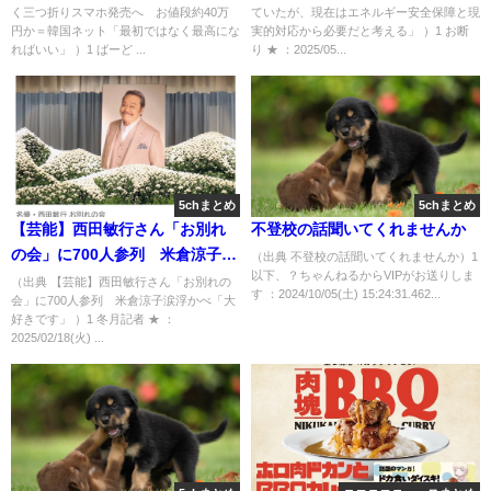
く三つ折りスマホ発売へ お値段約40万
ていたが、現在はエネルギー安全保障と現
「最初ではなく最高になればい
だと考える」 [お断り★]
円か＝韓国ネット「最初ではなく最高にな
実的対応から必要だと考える」 ）1 お断
い」[3/6] [ばーど★]
ればいい」 ）1 ばーど ...
り ★ ：2025/05...
5chまとめ
5chまとめ
【芸能】西田敏行さん「お別れ
不登校の話聞いてくれませんか
の会」に700人参列 米倉涼子涙
（出典 不登校の話聞いてくれませんか）1
以下、？ちゃんねるからVIPがお送りしま
浮かべ「大好きです」 [冬月記者
（出典 【芸能】西田敏行さん「お別れの
す ：2024/10/05(土) 15:24:31.462...
会」に700人参列 米倉涼子涙浮かべ「大
★]
好きです」 ）1 冬月記者 ★ ：
2025/02/18(火) ...