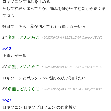
ロキソニンで痛みを止める。
そして神経が腐って＊か、痛みを嫌がって患部から退くま
で待つ
数日で、あら、薬が切れてももう痛くなーいｗ
14
名無しどんぶらこ
：2025/09/05(金) 11:58:15.64
ID:gAxXUEVY0
>>13
正露丸が一番
27
名無しどんぶらこ
：2025/09/05(金) 12:07:12.34
ID:VMcEV4LB0
ロキソニンとボルタレンの違いの方が知りたい
34
名無しどんぶらこ
：2025/09/05(金) 12:09:03.54
ID:rqQ2PCws0
>>27
ロキソニン(ロキソプロフェン)の強化版が