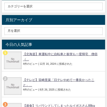
月別アーカイブ
今日の人気記事
【北海道】車運転中に自転車と衝突も一度帰宅 僧侶
（...
4件のビュー
|
12月 16, 2024 に投稿された
【テレビ】笹崎里菜「日テレやめて一番良かったこ
と」...
4件のビュー
|
8月 26, 2025 に投稿された
【過食】リバウンドしてしまったルイボスさん88kg