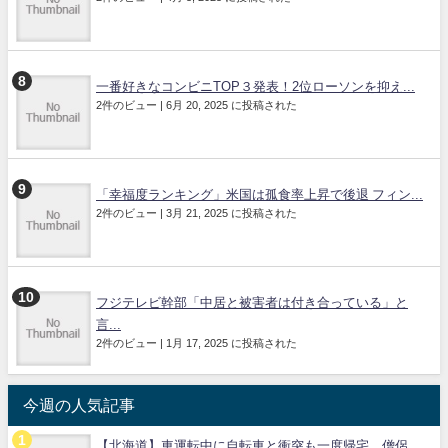
一番好きなコンビニTOP３発表！2位ローソンを抑え...
2件のビュー
|
6月 20, 2025 に投稿された
「幸福度ランキング」米国は孤食率上昇で後退 フィン...
2件のビュー
|
3月 21, 2025 に投稿された
フジテレビ幹部「中居と被害者は付き合っている」と
言...
2件のビュー
|
1月 17, 2025 に投稿された
今週の人気記事
【北海道】車運転中に自転車と衝突も一度帰宅 僧侶