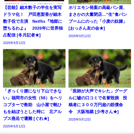
【芸能】細木数子の半生を実写
ホリエモン発案の高級パン屋、
ドラマ化！ 戸田恵梨香が細木
まさかの大量閉店…“生”食パン
数子役で主演 Netflix『地獄に
ブームにのった「小麦の奴隷」
堕ちるわよ』 2026年に世界独
[おっさん友の会★]
占配信 [冬月記者★]
2025年9月12日
2025年9月12日
「ぎっくり腰になり下山できな
「医師が大声でキレた」グーグ
い」福岡市の女性（58）をヘリ
ルに嘘の口コミで名誉毀損 投
コプターで救助 山小屋で靴ひ
稿者に３００万円超の賠償命
もを結ぼうとした時に 北アル
令 大阪地裁 [少考さん★]
プス燕岳で遭難 [ぐれ★]
2025年9月12日
2025年9月12日