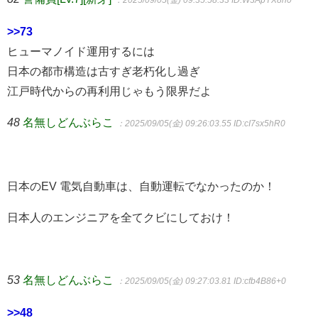
：2025/09/05(金) 09:35:58.33
ID:W3ApYX8h0
>>73
ヒューマノイド運用するには
日本の都市構造は古すぎ老朽化し過ぎ
江戸時代からの再利用じゃもう限界だよ
48
名無しどんぶらこ
：2025/09/05(金) 09:26:03.55
ID:cI7sx5hR0
日本のEV 電気自動車は、自動運転でなかったのか！
日本人のエンジニアを全てクビにしておけ！
53
名無しどんぶらこ
：2025/09/05(金) 09:27:03.81
ID:cfb4B86+0
>>48