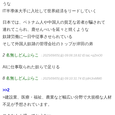
うな
IT半導体大手に入社して世界経済をリードしていく
日本では、ベトナム人や中国人の貧乏な若者が騙されて
連れてこられ、鹿せんべいを延々と焼くような
奴隷労働に一日中従事させられている
そして外国人奴隷の管理会社のトップが岸田の弟
2
名無しどんぶらこ
：2025/09/05(金) 09:06:18.82
ID:taL+qZmO0
AIに仕事取られた奴らで足りる
8
名無しどんぶらこ
：2025/09/05(金) 09:10:31.74
ID:jdHJrxMM0
>>2
>建設業、医療・福祉、農業など幅広い分野で大規模な人材
不足が予想されています。