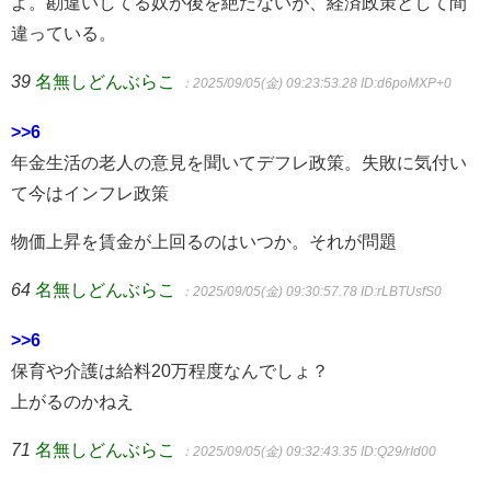
よ。勘違いしてる奴が後を絶たないが、経済政策として間
違っている。
39
名無しどんぶらこ
：2025/09/05(金) 09:23:53.28
ID:d6poMXP+0
>>6
年金生活の老人の意見を聞いてデフレ政策。失敗に気付い
て今はインフレ政策
物価上昇を賃金が上回るのはいつか。それが問題
64
名無しどんぶらこ
：2025/09/05(金) 09:30:57.78
ID:rLBTUsfS0
>>6
保育や介護は給料20万程度なんでしょ？
上がるのかねえ
71
名無しどんぶらこ
：2025/09/05(金) 09:32:43.35
ID:Q29/rId00