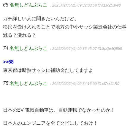
68
名無しどんぶらこ
：2025/09/05(金) 09:32:03.58
ID:xLRZUzvy0
ガチ詳しい人に聞きたいんだけど、
移民を受け入れることで地方の中小サッシ製造会社の仕事
減る？潰れる？
74
名無しどんぶらこ
：2025/09/05(金) 09:33:45.07
ID:8pQu4Q8b0
>>68
東京都は断熱サッシに補助金だしてますよ
75
名無しどんぶらこ
：2025/09/05(金) 09:34:13.99
ID:cI7sx5hR0
日本のEV 電気自動車は、自動運転でなかったのか！
日本人のエンジニアを全てクビにしておけ！