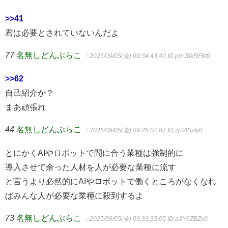
>>41
君は必要とされていないんだよ
77
名無しどんぶらこ
：2025/09/05(金) 09:34:43.40
ID:pmJ8kRFM0
>>62
自己紹介か？
まあ頑張れ
44
名無しどんぶらこ
：2025/09/05(金) 09:25:07.87
ID:zpVlSsfy0
とにかくAIやロボットで間に合う業種は強制的に
導入させて余った人材を人が必要な業種に流す
と言うより必然的にAIやロボットで働くところがなくなれ
ばみんな人が必要な業種に殺到するよ
73
名無しどんぶらこ
：2025/09/05(金) 09:33:35.05
ID:a3Y6ZBZv0