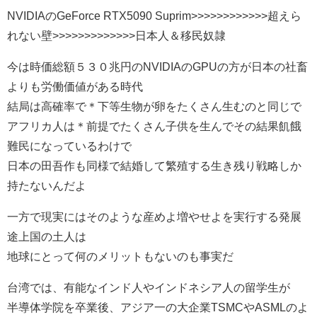
NVIDIAのGeForce RTX5090 Suprim>>>>>>>>>>>>超えら
れない壁>>>>>>>>>>>>>日本人＆移民奴隷
今は時価総額５３０兆円のNVIDIAのGPUの方が日本の社畜
よりも労働価値がある時代
結局は高確率で＊下等生物が卵をたくさん生むのと同じで
アフリカ人は＊前提でたくさん子供を生んでその結果飢餓
難民になっているわけで
日本の田吾作も同様で結婚して繁殖する生き残り戦略しか
持たないんだよ
一方で現実にはそのような産めよ増やせよを実行する発展
途上国の土人は
地球にとって何のメリットもないのも事実だ
台湾では、有能なインド人やインドネシア人の留学生が
半導体学院を卒業後、アジア一の大企業TSMCやASMLのよ