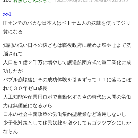
100
名無しどんぶらこ
：2025/09/05(金) 09:41:08.48
ID:IY212G430
>>1
ITオンチのバカな日本人はベトナム人の奴隷を使ってジリ
貧になる
知能の低い日本の猿どもは戦後政府に産めよ増やせよで洗
脳されて
人口を１億２千万に増やして護送船団方式で重工業化に成
功したが
バブル崩壊後はその成功体験を引きずってＩＴに落ちこぼ
れて３０年ゼロ成長
人工知能や産業用ロボで自動化する今の時代は人間の労働
力は無価値になるから
日本の社会主義政策の労働集約型産業など通用しないし
少子化対策として移民奴隷を増やしてもゴクツブシにしか
ならん