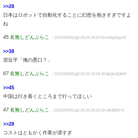
>>28
日本はロボットで自動化することに幻想を抱きすぎですよ
ね
45
名無しどんぶらこ
：2025/09/05(金) 09:25:18.93
ID:wf3gGbgU0
>>38
習近平「俺の悪口？」
67
名無しどんぶらこ
：2025/09/05(金) 09:31:34.04
ID:8pQu4Q8b0
>>45
中国は行き着くところまで行ってほしい
47
名無しどんぶらこ
：2025/09/05(金) 09:25:26.29
ID:cfb4B86+0
>>28
コストはともかく作業が遅すぎ