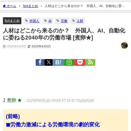
ホーム
5chまとめ
人材はどこから来るのか？ 外国人、AI、自動化に委ね
る2040年の労働市場 [煮卵★]
5chまとめ
外国人
AI
労働
人材
人材はどこから来るのか？ 外国人、AI、自動化
に委ねる2040年の労働市場 [煮卵★]
2025年9月5日
2025年9月5日
1
煮卵 ★
：2025/09/05(金) 09:04:37.18
ID:T0g6gKQl9
(前略)
◼労働力激減による労働環境の劇的変化