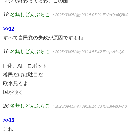
マジで終わってるわ、この国
18
名無しどんぶらこ
：2025/09/05(金) 09:15:05.91
ID:8pQu4Q8b0
>>12
すべて自民党の失政が原因ですよね
16
名無しどんぶらこ
：2025/09/05(金) 09:14:55.42
ID:zpVlSsfy0
IT化、AI、ロボット
移民だけは駄目だ
欧米見ろよ
国が傾く
26
名無しどんぶらこ
：2025/09/05(金) 09:18:14.33
ID:lB6vdUAh0
>>16
これ