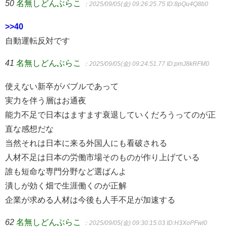
50
名無しどんぶらこ
：2025/09/05(金) 09:26:25.75
ID:8pQu4Q8b0
>>40
自動運転反対です
41
名無しどんぶらこ
：2025/09/05(金) 09:24:51.77
ID:pmJ8kRFM0
使えない新卒がバブルであって
実力を伴う層はお通夜
能力不足で日本はますます衰退していくだろうってのが正
直な感想だな
当然それは日本に来る外国人にも看破される
人材不足は日本の労働市場そのものが作り上げている
誰も短命な専門分野など選ばんよ
潰しが効く畑で生涯働くのが正解
企業が求める人材は今後も人手不足が加速する
62
名無しどんぶらこ
：2025/09/05(金) 09:30:15.03
ID:H3XoPFwl0