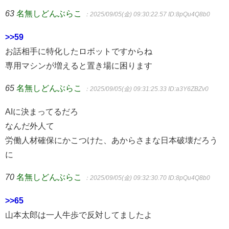
63
名無しどんぶらこ
：2025/09/05(金) 09:30:22.57
ID:8pQu4Q8b0
>>59
お話相手に特化したロボットですからね
専用マシンが増えると置き場に困ります
65
名無しどんぶらこ
：2025/09/05(金) 09:31:25.33
ID:a3Y6ZBZv0
AIに決まってるだろ
なんだ外人て
労働人材確保にかこつけた、あからさまな日本破壊だろう
に
70
名無しどんぶらこ
：2025/09/05(金) 09:32:30.70
ID:8pQu4Q8b0
>>65
山本太郎は一人牛歩で反対してましたよ