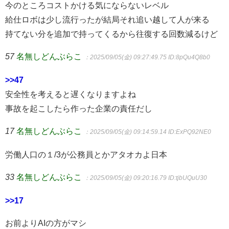
今のところコストかける気にならないレベル
給仕ロボは少し流行ったが結局それ追い越して人が来る
持てない分を追加で持ってくるから往復する回数減るけど
57
名無しどんぶらこ
：2025/09/05(金) 09:27:49.75
ID:8pQu4Q8b0
>>47
安全性を考えると遅くなりますよね
事故を起こしたら作った企業の責任だし
17
名無しどんぶらこ
：2025/09/05(金) 09:14:59.14
ID:ExPQ92NE0
労働人口の１/3が公務員とかアタオカよ日本
33
名無しどんぶらこ
：2025/09/05(金) 09:20:16.79
ID:tjbUQuU30
>>17
お前よりAIの方がマシ