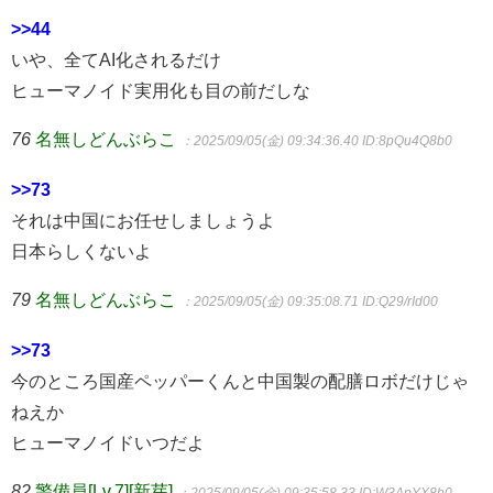
>>44
いや、全てAI化されるだけ
ヒューマノイド実用化も目の前だしな
76
名無しどんぶらこ
：2025/09/05(金) 09:34:36.40
ID:8pQu4Q8b0
>>73
それは中国にお任せしましょうよ
日本らしくないよ
79
名無しどんぶらこ
：2025/09/05(金) 09:35:08.71
ID:Q29/rId00
>>73
今のところ国産ペッパーくんと中国製の配膳ロボだけじゃ
ねえか
ヒューマノイドいつだよ
82
警備員[Lv.7][新芽]