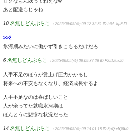
ロクなもん残ってねえなw
あと配送もじゃね
10
名無しどんぶらこ
：2025/09/05(金) 09:12:32.81
ID:b6AUqtEJ0
>>2
氷河期みたいに働かず引きこもるだけだろ
6
名無しどんぶらこ
：2025/09/05(金) 09:09:37.26
ID:P2iDZozJ0
人手不足のほうが賃上げ圧力かかるし
将来への不安もなくなり、経済成長するよ
人手不足なのは喜ばしいこと
人が余ってた就職氷河期は
ほんとうに悲惨な状況だった
14
名無しどんぶらこ
：2025/09/05(金) 09:14:01.18
ID:8pQu4Q8b0