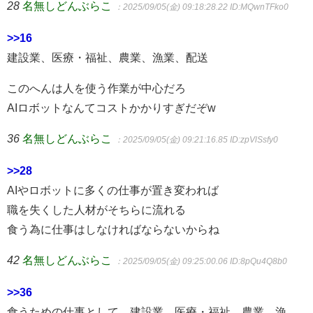
28
名無しどんぶらこ
：2025/09/05(金) 09:18:28.22
ID:MQwnTFko0
>>16
建設業、医療・福祉、農業、漁業、配送
このへんは人を使う作業が中心だろ
AIロボットなんてコストかかりすぎだぞw
36
名無しどんぶらこ
：2025/09/05(金) 09:21:16.85
ID:zpVlSsfy0
>>28
AIやロボットに多くの仕事が置き変われば
職を失くした人材がそちらに流れる
食う為に仕事はしなければならないからね
42
名無しどんぶらこ
：2025/09/05(金) 09:25:00.06
ID:8pQu4Q8b0
>>36
食うための仕事として、建設業、医療・福祉、農業、漁