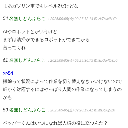
まあガソリン車でもレベル2だけどな
54
名無しどんぶらこ
：2025/09/05(金) 09:27:12.14
ID:zk7/wNHY0
AIやロボットとかいうけど
まずは清掃ができるロボットができてから
言ってくれ
61
名無しどんぶらこ
：2025/09/05(金) 09:29:36.75
ID:8pQu4Q8b0
>>54
掃除って状況によって作業を切り替えなきゃいけないので
細かく対応するにはやっぱり人間の作業になってしまうの
かも
59
名無しどんぶらこ
：2025/09/05(金) 09:28:19.41
ID:mBqi8p/Z0
ペッパーくんはいつになれば人様の役に立つんだ？