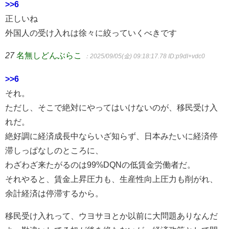
>>6
正しいね
外国人の受け入れは徐々に絞っていくべきです
27
名無しどんぶらこ
：2025/09/05(金) 09:18:17.78
ID:p9dI+vdc0
>>6
それ。
ただし、そこで絶対にやってはいけないのが、移民受け入
れだ。
絶好調に経済成長中ならいざ知らず、日本みたいに経済停
滞しっぱなしのところに、
わざわざ来たがるのは99%DQNの低賃金労働者だ。
それやると、賃金上昇圧力も、生産性向上圧力も削がれ、
余計経済は停滞するから。
移民受け入れって、ウヨサヨとか以前に大問題ありなんだ