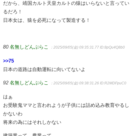
だから、靖国カルト天皇カルトの猿はいらないと言ってい
るだろ！
日本女は、猿を必死になって製造する！
80
名無しどんぶらこ
：2025/09/05(金) 09:35:31.77
ID:8pQu4Q8b0
>>75
日本の道路は自動運転に向いてないよ
92
名無しどんぶらこ
：2025/09/05(金) 09:38:31.26
ID:R2MDFpuC0
はぁ
お受験鬼ママと言われようが子供には詰め込み教育やるし
かないわ
将来の為にはそれしかない
建築業って…農業って…