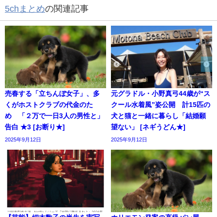
5chまとめ
の関連記事
売春する「立ちんぼ女子」、多
元グラドル・小野真弓44歳が“ス
くがホストクラブの代金のた
クール水着風”姿公開 計15匹の
め 「２万で一日3人の男性と」
犬と猫と一緒に暮らし「結婚願
告白 ★3 [お断り★]
望ない」 [ネギうどん★]
2025年9月12日
2025年9月12日