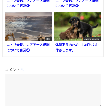
ニトリ会長、レアアース規制
ニトリ会長、レアアース規制
について言及③
について言及②
経済
Uncategorized
ニトリ会長、レアアース規制
体調不良のため、しばらくお
について言及①
休みします。
コメント
※