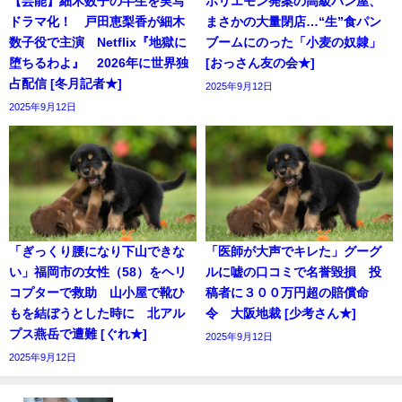
【芸能】細木数子の半生を実写
ホリエモン発案の高級パン屋、
ドラマ化！ 戸田恵梨香が細木
まさかの大量閉店…“生”食パン
数子役で主演 Netflix『地獄に
ブームにのった「小麦の奴隷」
堕ちるわよ』 2026年に世界独
[おっさん友の会★]
占配信 [冬月記者★]
2025年9月12日
2025年9月12日
「ぎっくり腰になり下山できな
「医師が大声でキレた」グーグ
い」福岡市の女性（58）をヘリ
ルに嘘の口コミで名誉毀損 投
コプターで救助 山小屋で靴ひ
稿者に３００万円超の賠償命
もを結ぼうとした時に 北アル
令 大阪地裁 [少考さん★]
プス燕岳で遭難 [ぐれ★]
2025年9月12日
2025年9月12日