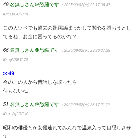
49
名無しさん＠恐縮です
：2025/09/02(火) 23:17:08.47
ID:LLuGUNhr0
この人ツベでも過去の暴露話ばっかして関心を誘おうとし
てるね、お金に困ってるのかな？
66
名無しさん＠恐縮です
：2025/09/02(火) 23:20:27.38
ID:ugVSBTL70
>>49
今のこの人から昔話しを取ったら
何もないね
51
名無しさん＠恐縮です
：2025/09/02(火) 23:17:21.77
ID:q+2q2RFH0
昭和の俳優とか女優連れてみんなで温泉入って目隠しさせ
て