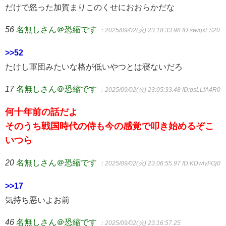
だけで怒った加賀まりこのくせにおおらかだな
56
名無しさん＠恐縮です
：2025/09/02(火) 23:18:33.98
ID:sw/gxFS20
>>52
たけし軍団みたいな格が低いやつとは寝ないだろ
17
名無しさん＠恐縮です
：2025/09/02(火) 23:05:33.48
ID:qsLLfA4R0
何十年前の話だよ
そのうち戦国時代の侍も今の感覚で叩き始めるぞこ
いつら
20
名無しさん＠恐縮です
：2025/09/02(火) 23:06:55.97
ID:KDwlvFOj0
>>17
気持ち悪いよお前
46
名無しさん＠恐縮です
：2025/09/02(火) 23:16:57.25