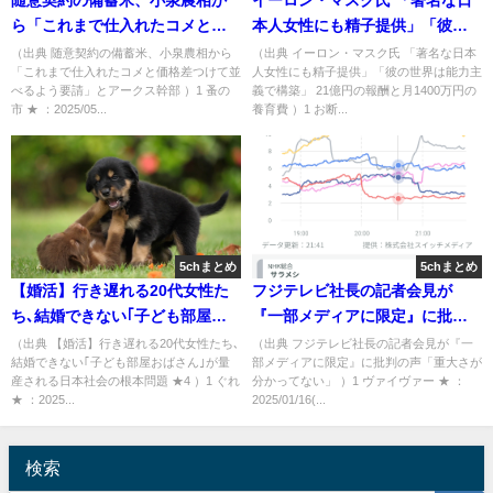
随意契約の備蓄米、小泉農相か
イーロン・マスク氏 「著名な日
ら「これまで仕入れたコメと価
本人女性にも精子提供」「彼の
格差つけて並べるよう要請」と
世界は能力主義で構築」 21億円
（出典 随意契約の備蓄米、小泉農相から
（出典 イーロン・マスク氏 「著名な日本
「これまで仕入れたコメと価格差つけて並
人女性にも精子提供」「彼の世界は能力主
アークス幹部 [蚤の市★]
の報酬と月1400万円の養育費 [お
べるよう要請」とアークス幹部 ）1 蚤の
義で構築」 21億円の報酬と月1400万円の
断り★]
市 ★ ：2025/05...
養育費 ）1 お断...
5chまとめ
5chまとめ
【婚活】行き遅れる20代女性た
フジテレビ社長の記者会見が
ち､結婚できない｢子ども部屋お
『一部メディアに限定』に批判
ばさん｣が量産される日本社会の
の声「重大さが分かってない」
（出典 【婚活】行き遅れる20代女性たち､
（出典 フジテレビ社長の記者会見が『一
結婚できない｢子ども部屋おばさん｣が量
部メディアに限定』に批判の声「重大さが
根本問題 ★4 [ぐれ★]
[ヴァイヴァー★]
産される日本社会の根本問題 ★4 ）1 ぐれ
分かってない」 ）1 ヴァイヴァー ★ ：
★ ：2025...
2025/01/16(...
検索