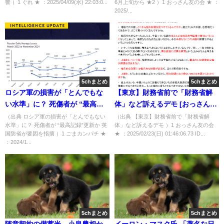
響 ）1 ぐれ ★ ：2025/04/09(水) 22:03:0...
6月上旬から ★2 ）1 おっさん友の会 ★ ：
2025/...
5chまとめ
5chまとめ
ロシア軍の損害が「とんでもな
【東京】財務省前で「財務省解
い水準」に？ 死傷者が “最高記
体」など訴えるデモ [おっさん友
録”更新か 英国防省が要因を指摘
の会★]
（出典 ロシア軍の損害が「とんでもない
（出典 【東京】財務省前で「財務省解
水準」に？ 死傷者が “最高記録”更新か 英
体」など訴えるデモ ）1 おっさん友の会
[ごまカンパチ★]
国防省が要因を指摘 ）1 ごまカンパチ ★
★ ：2025/02/23(日) 01:46:06.73 ID...
：2024/1...
5chまとめ
5chまとめ