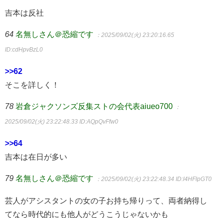
吉本は反社
64
名無しさん＠恐縮です
：2025/09/02(火) 23:20:16.65
ID:cdHpvBzL0
>>62
そこを詳しく！
78
岩倉ジャクソンズ反集ストの会代表aiueo700
：
2025/09/02(火) 23:22:48.33
ID:AQpQvFfw0
>>64
吉本は在日が多い
79
名無しさん＠恐縮です
：2025/09/02(火) 23:22:48.34
ID:I4HFlpGT0
芸人がアシスタントの女の子お持ち帰りって、両者納得し
てなら時代的にも他人がどうこうじゃないかも