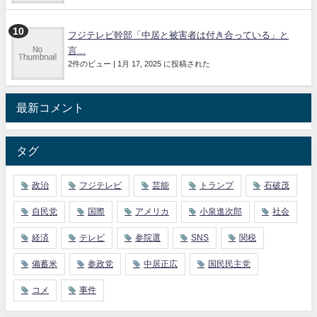
フジテレビ幹部「中居と被害者は付き合っている」と
言...
2件のビュー
|
1月 17, 2025 に投稿された
最新コメント
タグ
政治
フジテレビ
芸能
トランプ
石破茂
自民党
国際
アメリカ
小泉進次郎
社会
経済
テレビ
参院選
SNS
関税
備蓄米
参政党
中居正広
国民民主党
コメ
事件