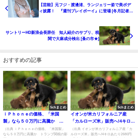
【芸能】元フジ・渡邊渚、ランジェリー姿で美ボデ
ィ披露！ 『週刊プレイボーイ』に登場 [冬月記者
★]
サントリーHD新浪会長辞任 知人紹介のサプリ、税
関で大麻成分検出 [蚤の市★]
おすすめの記事
5chまとめ
5chまとめ
ｉＰｈｏｎｅの価格、「米国
イオンが米カリフォルニア産
製」なら５０万円に高騰か ト
「カルローズ米」販売へ!4キロあ
ランプ関税の影響 [ぐれ★]
たり2680円 6月上旬から ★2
（出典 ｉＰｈｏｎｅの価格、「米国製」
（出典 イオンが米カリフォルニア産「カ
なら５０万円に高騰か トランプ関税の影
ルローズ米」販売へ!4キロあたり2680円
[おっさん友の会★]