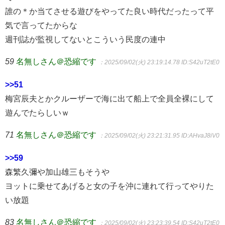
誰の＊か当てさせる遊びをやってた良い時代だったって平
気で言ってたからな
週刊誌が監視してないとこういう民度の連中
59
名無しさん＠恐縮です
：2025/09/02(火) 23:19:14.78
ID:S42uT2tE0
>>51
梅宮辰夫とかクルーザーで海に出て船上で全員全裸にして
遊んでたらしいｗ
71
名無しさん＠恐縮です
：2025/09/02(火) 23:21:31.95
ID:AHvaJ8iV0
>>59
森繁久彌や加山雄三もそうや
ヨットに乗せてあげると女の子を沖に連れて行ってやりた
い放題
83
名無しさん＠恐縮です
：2025/09/02(火) 23:23:39.54
ID:S42uT2tE0