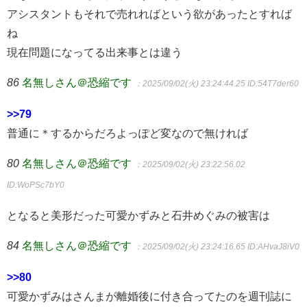
アシスタントもそれで売れればという欲があったとすれば
ね
現在問題になってる出来事とは違う
86
名無しさん＠恐縮です
：2025/09/02(火) 23:24:44.25
ID:54T7der60
>>79
普通に＊するからだろよっぽど変なので無ければ
80
名無しさん＠恐縮です
：2025/09/02(火) 23:22:56.02
ID:WoPSc7bY0
となると美形だった可愛かずみと石井めぐみの被害は
84
名無しさん＠恐縮です
：2025/09/02(火) 23:24:16.65
ID:AHvaJ8iV0
>>80
可愛かずみはさんまが離婚後に付き合ってたのを週刊誌に