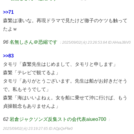
>>71
森繁は凄いな。再現ドラマで見たけど徹子のケツも触って
たよｗ
96
名無しさん＠恐縮です
：2025/09/02(火) 23:26:53.64
ID:AHvaJ8iV0
>>83
タモリ「森繁先生はじめまして、タモリと申します」
森繁「テレビで観てるよ」
タモリ「ありがとうございます。先生は船がお好きだそう
で。私もそうでして」
森繁「海はいいよねぇ。女を船に乗せて沖に行けば、もう
貞操観念もありませんよ」
62
岩倉ジャクソンズ反集ストの会代表aiueo700
：
2025/09/02(火) 23:19:27.65
ID:AQpQvFfw0