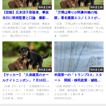
5chまとめ
5chまとめ
【芸能】広末涼子容疑者、事故
「万博は帰りが阿鼻叫喚の地
当日に映画監督と口論 撮影中
獄」著名建築エコノミストが注
に広末容疑者が指示に反発…監
意喚起「ずぶぬれの群衆。怒鳴
（出典 【芸能】広末涼子容疑者、事故当
（出典 「万博は帰りが阿鼻叫喚の地獄」
日に映画監督と口論 撮影中に広末容疑者
著名建築エコノミストが注意喚起「ずぶぬ
督激怒「やってやれるか！ 俺
り声…」 ★4 [少考さん★]
が指示に反発…監督激怒「やってやれる
れの群衆。怒鳴り声…」 ★4 ）1 少考さん
が辞めてやる！」 [湛然★]
か！ 俺が辞めてやる！」 ）...
★ ：2025/0...
5chまとめ
5chまとめ
【サッカー】「久保建英のオー
米国第一の「トランプ2.0」スタ
ルナイトニッポン」７月18日、
ート 関税・移民政策・減税で
午後10時から２時間 パーソナ
日本に降りかかる火の粉 [蚤の市
（出典 【サッカー】「久保建英のオール
（出典 米国第一の「トランプ2.0」スター
ナイトニッポン」７月18日、午後10時か
ト 関税・移民政策・減税で日本に降りか
リティー初挑戦 [久太郎★]
★]
ら２時間 パーソナリティー初挑戦 ）1
かる火の粉 ）1 蚤の市 ★ ：
久太郎 ★ ：2025...
2025/02/12(水) ...