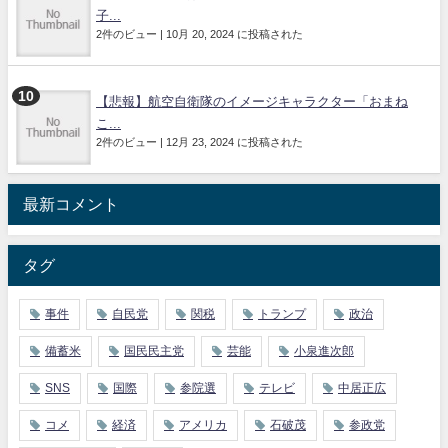
子...
2件のビュー
|
10月 20, 2024 に投稿された
【悲報】航空自衛隊のイメージキャラクター「おまね
こ...
2件のビュー
|
12月 23, 2024 に投稿された
最新コメント
タグ
事件
自民党
関税
トランプ
政治
備蓄米
国民民主党
芸能
小泉進次郎
SNS
国際
参院選
テレビ
中居正広
コメ
経済
アメリカ
石破茂
参政党