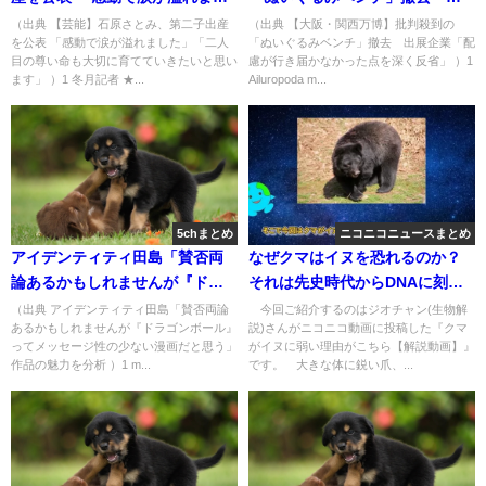
た」「二人目の尊い命も大切に
展企業「配慮が行き届かなかっ
（出典 【芸能】石原さとみ、第二子出産
（出典 【大阪・関西万博】批判殺到の
を公表 「感動で涙が溢れました」「二人
「ぬいぐるみベンチ」撤去 出展企業「配
育てていきたいと思います」 [冬
た点を深く反省」 [Ailuropoda
目の尊い命も大切に育てていきたいと思い
慮が行き届かなかった点を深く反省」 ）1
月記者★]
melanoleuca★]
ます」 ）1 冬月記者 ★...
Ailuropoda m...
5chまとめ
ニコニコニュースまとめ
アイデンティティ田島「賛否両
なぜクマはイヌを恐れるのか？
論あるかもしれませんが『ドラ
それは先史時代からDNAに刻ま
ゴンボール』ってメッセージ性
れた積み重ねによるものだっ
（出典 アイデンティティ田島「賛否両論
今回ご紹介するのはジオチャン(生物解
あるかもしれませんが『ドラゴンボール』
説)さんがニコニコ動画に投稿した『クマ
の少ない漫画だと思う」作品の
た！
ってメッセージ性の少ない漫画だと思う」
がイヌに弱い理由がこちら【解説動画】』
魅力を分析 [muffin★]
作品の魅力を分析 ）1 m...
です。 大きな体に鋭い爪、...