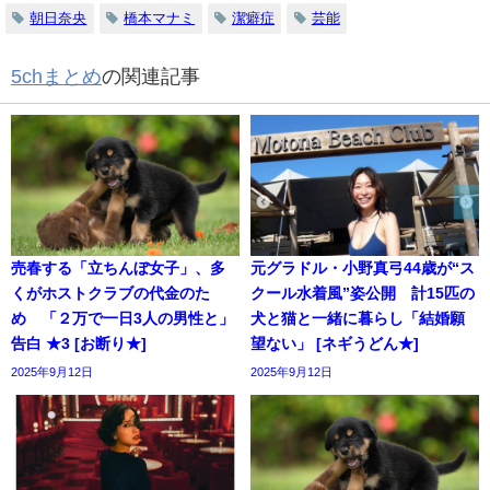
朝日奈央
橋本マナミ
潔癖症
芸能
5chまとめ
の関連記事
売春する「立ちんぼ女子」、多
元グラドル・小野真弓44歳が“ス
くがホストクラブの代金のた
クール水着風”姿公開 計15匹の
め 「２万で一日3人の男性と」
犬と猫と一緒に暮らし「結婚願
告白 ★3 [お断り★]
望ない」 [ネギうどん★]
2025年9月12日
2025年9月12日