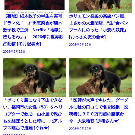
【芸能】細木数子の半生を実写
ホリエモン発案の高級パン屋、
ドラマ化！ 戸田恵梨香が細木
まさかの大量閉店…“生”食パン
数子役で主演 Netflix『地獄に
ブームにのった「小麦の奴隷」
堕ちるわよ』 2026年に世界独
[おっさん友の会★]
占配信 [冬月記者★]
2025年9月12日
2025年9月12日
「ぎっくり腰になり下山できな
「医師が大声でキレた」グーグ
い」福岡市の女性（58）をヘリ
ルに嘘の口コミで名誉毀損 投
コプターで救助 山小屋で靴ひ
稿者に３００万円超の賠償命
もを結ぼうとした時に 北アル
令 大阪地裁 [少考さん★]
プス燕岳で遭難 [ぐれ★]
2025年9月12日