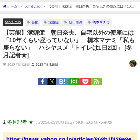
ホーム
5chまとめ
【芸能】潔癖症 朝日奈央、自宅以外の便座には「10年
くらい座っていない」 橋本マナミ「私も座らない」 ハシヤスメ「トイレは1日2
回」 [冬月記者★]
5chまとめ
芸能
潔癖症
朝日奈央
橋本マナミ
【芸能】潔癖症 朝日奈央、自宅以外の便座には
「10年くらい座っていない」 橋本マナミ「私も
座らない」 ハシヤスメ「トイレは1日2回」 [冬
月記者★]
2025年8月28日
2025年8月28日
1
冬月記者 ★
：2025/08/28(木) 09:27:59.97
ID:2TM7pnKX9
https://news.yahoo.co.jp/articles/868b1f429e8e