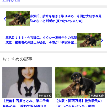
2025年9月12日
赤沢氏、訪米を急きょ取りやめ 今回は大統領令見
込めないと判断か [夜のけいちゃん★]
三代目ＪＳＢ・今市隆二、タクシー運転手との示談
成立 被害者の弁護士が会見 今市が「事実を認め
謝罪があった」 [ひかり★]
おすすめの記事
5chまとめ
5chまとめ
【芸能】石原さとみ、第二子出
【大阪・関西万博】批判殺到の
産を公表 「感動で涙が溢れまし
「ぬいぐるみベンチ」撤去 出