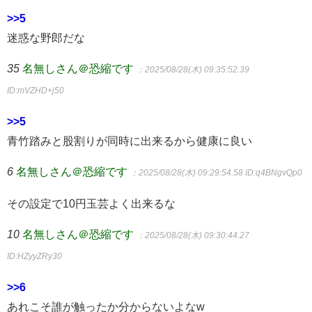
>>5
迷惑な野郎だな
35
名無しさん＠恐縮です
：2025/08/28(木) 09:35:52.39
ID:mVZHD+j50
>>5
青竹踏みと股割りが同時に出来るから健康に良い
6
名無しさん＠恐縮です
：2025/08/28(木) 09:29:54.58
ID:q4BNgvQp0
その設定で10円玉芸よく出来るな
10
名無しさん＠恐縮です
：2025/08/28(木) 09:30:44.27
ID:HZyyZRy30
>>6
あれこそ誰が触ったか分からないよなw