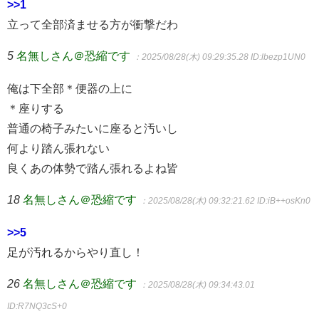
>>1
立って全部済ませる方が衝撃だわ
5
名無しさん＠恐縮です
：2025/08/28(木) 09:29:35.28
ID:lbezp1UN0
俺は下全部＊便器の上に
＊座りする
普通の椅子みたいに座ると汚いし
何より踏ん張れない
良くあの体勢で踏ん張れるよね皆
18
名無しさん＠恐縮です
：2025/08/28(木) 09:32:21.62
ID:iB++osKn0
>>5
足が汚れるからやり直し！
26
名無しさん＠恐縮です
：2025/08/28(木) 09:34:43.01
ID:R7NQ3cS+0