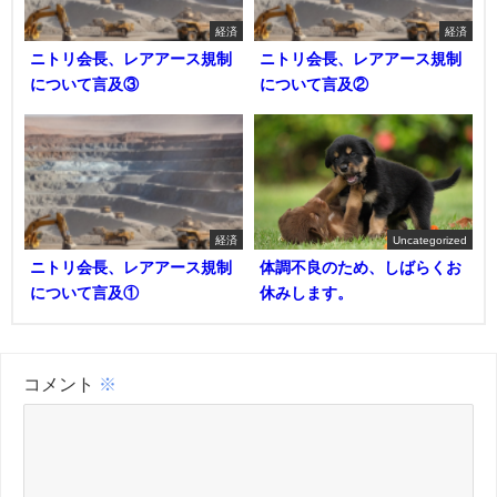
経済
経済
ニトリ会長、レアアース規制
ニトリ会長、レアアース規制
について言及③
について言及②
経済
Uncategorized
ニトリ会長、レアアース規制
体調不良のため、しばらくお
について言及①
休みします。
コメント
※