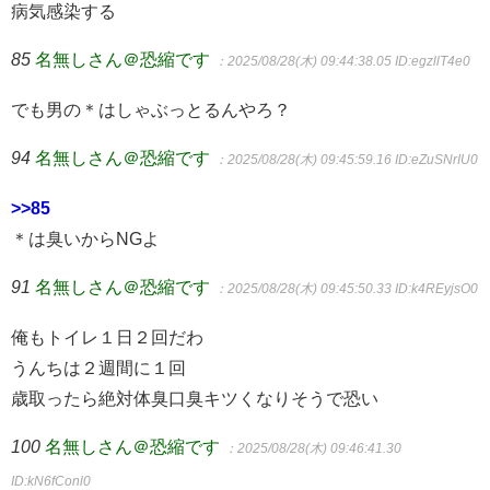
病気感染する
85
名無しさん＠恐縮です
：2025/08/28(木) 09:44:38.05
ID:egzllT4e0
でも男の＊はしゃぶっとるんやろ？
94
名無しさん＠恐縮です
：2025/08/28(木) 09:45:59.16
ID:eZuSNrIU0
>>85
＊は臭いからNGよ
91
名無しさん＠恐縮です
：2025/08/28(木) 09:45:50.33
ID:k4REyjsO0
俺もトイレ１日２回だわ
うんちは２週間に１回
歳取ったら絶対体臭口臭キツくなりそうで恐い
100
名無しさん＠恐縮です
：2025/08/28(木) 09:46:41.30
ID:kN6fConl0