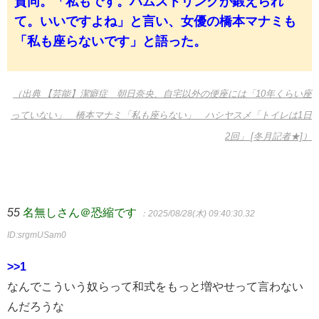
賛同。「私もです。ハムストリングが鍛えられ
て。いいですよね」と言い、女優の橋本マナミも
「私も座らないです」と語った。
（出典 【芸能】潔癖症 朝日奈央、自宅以外の便座には「10年くらい座
っていない」 橋本マナミ「私も座らない」 ハシヤスメ「トイレは1日
2回」 [冬月記者★]）
55
名無しさん＠恐縮です
：2025/08/28(木) 09:40:30.32
ID:srgmUSam0
>>1
なんでこういう奴らって和式をもっと増やせって言わない
んだろうな