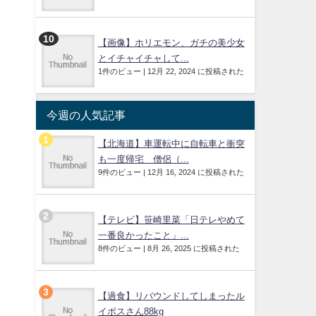
【画像】ホリエモン、ガチの美少女
とイチャイチャして...
1件のビュー
|
12月 22, 2024 に投稿された
今週の人気記事
【北海道】車運転中に自転車と衝突
も一度帰宅 僧侶（...
9件のビュー
|
12月 16, 2024 に投稿された
【テレビ】笹崎里菜「日テレやめて
一番良かったこと」...
8件のビュー
|
8月 26, 2025 に投稿された
【過食】リバウンドしてしまったル
イボスさん88kg