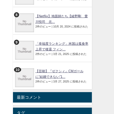
【Netflix】地面師たち【綾野剛 豊
川悦司 北...
2件のビュー
|
10月 20, 2024 に投稿された
「幸福度ランキング」米国は孤食率
上昇で後退 フィン...
2件のビュー
|
3月 21, 2025 に投稿された
【芸能】『ゼクシィ』CMガール
に“結婚できない”1...
2件のビュー
|
3月 27, 2025 に投稿された
と
最新コメント
タグ