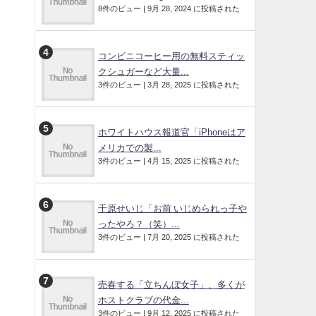
8件のビュー
|
9月 28, 2024 に投稿された
コンビニコーヒー用の無料スティッ
クシュガーなど大量...
3件のビュー
|
3月 28, 2025 に投稿された
ホワイトハウス報道官「iPhoneはア
メリカでの製...
3件のビュー
|
4月 15, 2025 に投稿された
千原せいじ「お前 いじめられっ子や
ったやろ？（笑）...
3件のビュー
|
7月 20, 2025 に投稿された
売春する「立ちんぼ女子」、多くが
ホストクラブの代金...
3件のビュー
|
9月 12, 2025 に投稿された