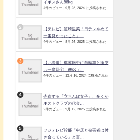
イボスさん88kg
4件のビュー
|
9月 28, 2024 に投稿された
【テレビ】笹崎里菜「日テレやめて
一番良かったこと」...
4件のビュー
|
8月 26, 2025 に投稿された
【北海道】車運転中に自転車と衝突
も一度帰宅 僧侶（...
4件のビュー
|
12月 16, 2024 に投稿された
売春する「立ちんぼ女子」、多くが
ホストクラブの代金...
2件のビュー
|
9月 12, 2025 に投稿された
フジテレビ幹部「中居と被害者は付
き合っている」と言...