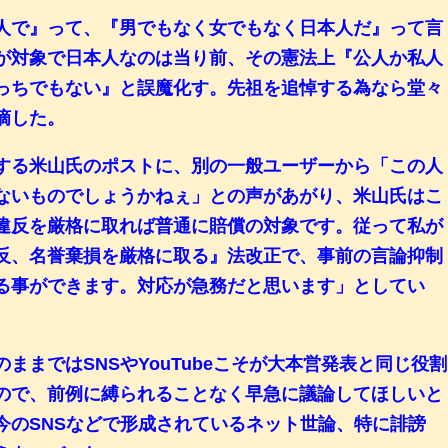
人で』って、『男でもなく女でもなく日本人だ』って言
が対象で日本人なのは当り前、その憲法上『公人か私人
っちでもない』と誤魔化す。先祖を追悼する為なら堂々
摘した。
する米山氏のポストに、別の一般ユーザーから「この人
ないものでしょうかねぇ」との声があがり、米山氏はこ
違反を厳格に取れば普通に賠償の対象です。従って私が
反、名誉棄損を厳格に取る』法改正で、事前の言論抑制
る事ができます。対応が急務だと思います」としてい
ままではSNSやYouTubeこそが大本営発表と同じ役割
ので、前例に縛られることなく早急に議論してほしいと
今のSNSなどで形成されているネット世論、特に誹謗