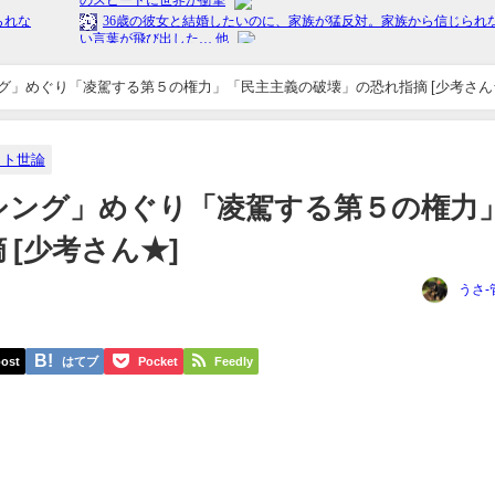
米山隆一氏「ネット世論バッシング」めぐり「凌駕する第５の権力」「民主主義の破壊」の恐
ット世論
シング」めぐり「凌駕する第５の権力
[少考さん★]
うさ-
ost
はてブ
Pocket
Feedly