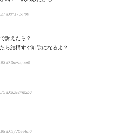
4.27
ID:IY17JxPp0
で訴えたら？
たら結構すぐ削除になるよ？
0.93
ID:3m+bqaei0
3.75
ID:gZ88Pm2b0
8.98
ID:XyVDeeBh0