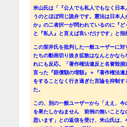
米山氏は「『公人でも私人でもなく日本
うのとほぼ同じ詭弁です。憲法は日本人
か』の二者択一が問われているのに『ど
と『私人』と言えば良いだけです」と指
この室井氏を批判した一般ユーザーに対
たちの動画切り抜き拡散はなんとかなら
れにも反応。「著作権法違反と名誉毀損
言った『賠償額の増額』＋『著作権法違
をすることなく行き過ぎた言論を抑制す
た。
この、別の一般ユーザーから「ええ、今の
を果たしかねません 前例の無いことな
思います」との返信を受け、米山氏は、