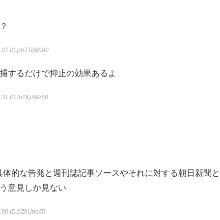
？
3.07
ID:ph7TB6h80
捕するだけで抑止の効果あるよ
6.31
ID:fo1KpWz80
具体的な告発と週刊誌記事ソースやそれに対する朝日新聞
う意見しか見ない
0.90
ID:bZhUho/i0