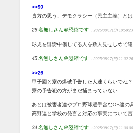
>>90
貴方の思う、デモクラシー（民主主義）とは
26
名無しさん＠恐縮です
：2025/08/17(日) 10:58:2
球児を誹謗中傷してる人を数人見せしめで逮
45
名無しさん＠恐縮です
：2025/08/17(日) 11:02:2
>>26
甲子園と寮の爆破予告した人達くらいでね？
寮の予告犯の方がまだ捕まっていない
あとは被害者達やプロ野球選手含むOB達の
高野連と学校の発言と対応の事実について言
34
名無しさん＠恐縮です
：2025/08/17(日) 11:00:0