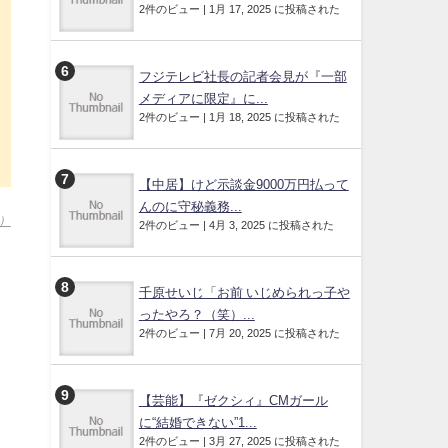
2件のビュー
|
1月 17, 2025 に投稿された
フジテレビ社長の記者会見が『一部
メディアに限定』に...
2件のビュー
|
1月 18, 2025 に投稿された
【中居】けど示談金9000万円払って
んのに守秘義務...
）
2件のビュー
|
4月 3, 2025 に投稿された
千原せいじ「お前 いじめられっ子や
ったやろ？（笑）...
2件のビュー
|
7月 20, 2025 に投稿された
【芸能】『ゼクシィ』CMガール
に“結婚できない”1...
2件のビュー
|
3月 27, 2025 に投稿された