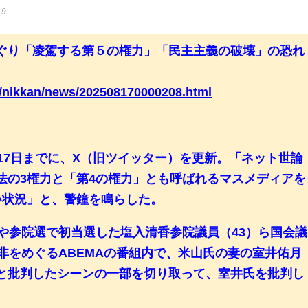
L9
ぐり「凌駕する第５の権力」「民主主義の破壊」の恐れ
l/nikkan/news/202508170000208.html
17日までに、X（旧ツイッター）を更新。「ネット世論
法の3権力と「第4の権力」とも呼ばれるマスメディアを
い状況」と、警鐘を鳴らした。
や参院選で初当選した塩入清香参院議員（43）ら国会議
非をめぐるABEMAの番組内で、米山氏の妻の室井佑月
と批判したシーンの一部を切り取って、室井氏を批判し