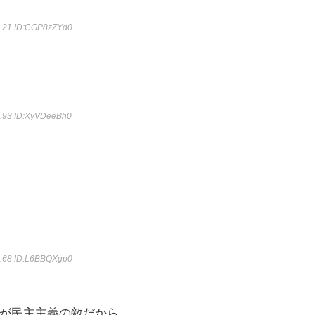
2.21
ID:CGP8zZYd0
9.93
ID:XyVDeeBh0
3.68
ID:L6BBQXgp0
が民主主義の敵だから