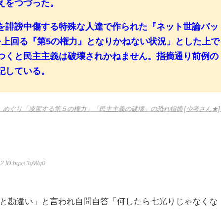
えをつづった。
を誹謗中傷する特殊な人達で作られた『ネット世論バッ
を上回る『第5の権力』となりかねない状況」とした上で
つくと民主主義は破壊されかねません。指摘通り前例の
記している。
」めぐり「凌駕する第５の権力」「民主主義の破壊」の恐れ指摘 [少考さん★]
42
ID:hgx+3gWq0
と勘違い」と言われ自問自答「何したら七光りじゃなくな