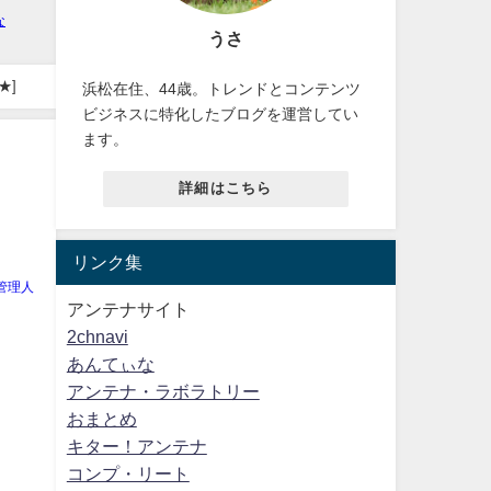
うさ
れ指摘 [少考さん★]
浜松在住、44歳。トレンドとコンテンツ
ビジネスに特化したブログを運営してい
ます。
詳細はこちら
」
リンク集
管理人
アンテナサイト
2chnavi
あんてぃな
アンテナ・ラボラトリー
おまとめ
キター！アンテナ
コンプ・リート