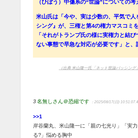
（ひぼう）中傷系の“世論”についての考
米山氏は「今や、実は少数の、平気で人
シング』が、三権と第4の権力マスコミ
「それがトランプ氏の様に実権力と結び
ない事態で早急な対応が必要です」と、
（出典 米山隆一氏「ネット世論バッシング
3
名無しさん＠恐縮です
：2025/08/17(日) 10:51:07.
>>1
岸谷蘭丸、米山隆一に「親の七光り」「実力
る?」悩める胸中