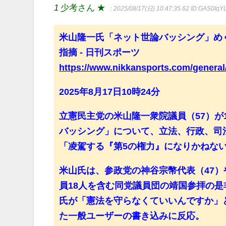
1
少考さん ★
：2025/08/17(日) 10:47:35.62
ID:GAS0IqY
米山隆一氏「ネット世論バッシング」め
指摘 - 日刊スポーツ
https://www.nikkansports.com/genera
2025年8月17日10時24分
立憲民主党の米山隆一衆院議員（57）が
バッシング」について、立法、行政、司
「凌駕する『第5の権力』になりかねな
米山氏は、参政党の神谷宗幣代表（47）
員18人を含む同党議員団の靖国参拝の是
氏が「憲法を守らなくていいんですか」
た一般ユーザーの書き込みに反応。