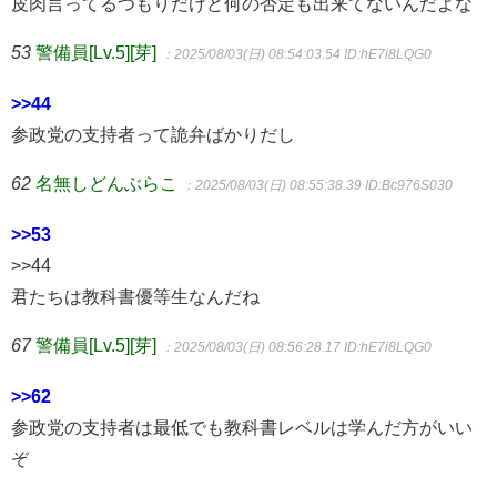
皮肉言ってるつもりだけど何の否定も出来てないんだよな
53
警備員[Lv.5][芽]
：2025/08/03(日) 08:54:03.54
ID:hE7i8LQG0
>>44
参政党の支持者って詭弁ばかりだし
62
名無しどんぶらこ
：2025/08/03(日) 08:55:38.39
ID:Bc976S030
>>53
>>44
君たちは教科書優等生なんだね
67
警備員[Lv.5][芽]
：2025/08/03(日) 08:56:28.17
ID:hE7i8LQG0
>>62
参政党の支持者は最低でも教科書レベルは学んだ方がいい
ぞ