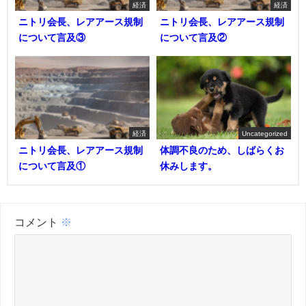
経済
経済
ニトリ会長、レアアース規制
ニトリ会長、レアアース規制
について言及③
について言及②
経済
Uncategorized
ニトリ会長、レアアース規制
体調不良のため、しばらくお
について言及①
休みします。
コメント
※