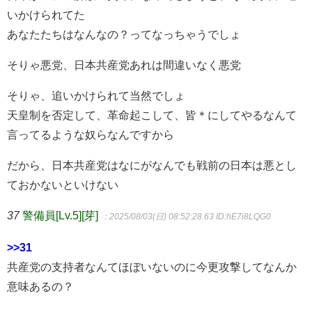
いかけられてた
あなたたちはなんなの？ってなっちゃうでしょ
そりゃ悪党、日本共産党あれは間違いなく悪党
そりゃ、追いかけられて当然でしょ
天皇制を否定して、革命起こして、皆＊にしてやるなんて
言ってるような奴らなんですから
だから、日本共産党はなにがなんでも戦前の日本は悪とし
ておかないといけない
37
警備員[Lv.5][芽]
：2025/08/03(日) 08:52:28.63
ID:hE7i8LQG0
>>31
共産党の支持者なんてほぼいないのに今更攻撃してなんか
意味あるの？