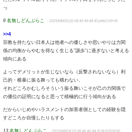
っ
9
名無しどんぶらこ
：2025/08/03(日) 08:45:49.89
ID:pWo1V0+l0
>>4
宗教を持たない日本人は他者への優しさや思いやりは力関
係の均衡からやむを得なく生じる"譲歩"に過ぎないと考える
傾向にある
よってデメリットが生じないなら（反撃されないなら）利
己的・横暴に振る舞っても構わない、
それどころかむしろそういう振る舞いこそが己の力関係で
の優位の証明になると思って積極的に行う傾向がある
だからいじめやハラスメントの加害者側としての経験を隠
すどころか自慢したりもする
13
名無しどんぶらこ
：2025/08/03(日) 08:46:40.84
ID:Bc976S030