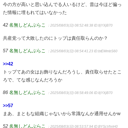
今の方が高いと思い込んでる人いるけど、昔は今ほど偏っ
た情報に埋もれてはいなかった
42
名無しどんぶらこ
：2025/08/03(日) 08:52:48.38
ID:lljYXjB70
共産党って大敗したのにトップは責任取らんのか？
57
名無しどんぶらこ
：2025/08/03(日) 08:54:41.23
ID:btEMmbS60
>>42
トップてあの女はお飾りなんだろうし、責任取らせたとこ
ろで、てな感じなんだろうか
86
名無しどんぶらこ
：2025/08/03(日) 08:58:49.06
ID:lljYXjB70
>>57
まあ、まともな組織じゃないから常識なんか通用せんかw
52
名無しどんぶらこ
：2025/08/03(日) 08:53:57.94
ID:BYScVhnH0