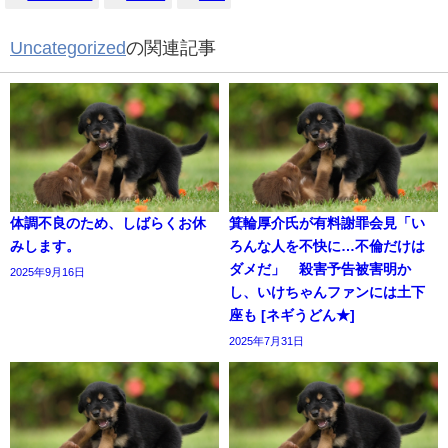
Uncategorized
の関連記事
体調不良のため、しばらくお休
箕輪厚介氏が有料謝罪会見「い
みします。
ろんな人を不快に…不倫だけは
ダメだ」 殺害予告被害明か
2025年9月16日
し、いけちゃんファンには土下
座も [ネギうどん★]
2025年7月31日