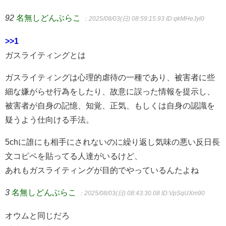
92
名無しどんぶらこ
：2025/08/03(日) 08:59:15.93
ID:qkMHeJyl0
>>1
ガスライティングとは
ガスライティングは心理的虐待の一種であり、被害者に些
細な嫌がらせ行為をしたり、故意に誤った情報を提示し、
被害者が自身の記憶、知覚、正気、もしくは自身の認識を
疑うよう仕向ける手法。
5chに誰にも相手にされないのに繰り返し気味の悪い反日長
文コピペを貼ってる人達がいるけど、
あれもガスライティングが目的でやっているんたよね
3
名無しどんぶらこ
：2025/08/03(日) 08:43:30.08
ID:VpSqUXm90
オウムと同じだろ