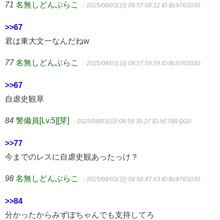
71
名無しどんぶらこ
：2025/08/03(日) 08:57:08.12
ID:Bc976S030
>>67
君は東大文一なんだねw
77
名無しどんぶらこ
：2025/08/03(日) 08:57:59.59
ID:Bc976S030
>>67
自虐史観草
84
警備員[Lv.5][芽]
：2025/08/03(日) 08:58:30.27
ID:hE7i8LQG0
>>77
今までのレスに自虐史観あったっけ？
98
名無しどんぶらこ
：2025/08/03(日) 08:59:47.63
ID:Bc976S030
>>84
分かったからみずぽちゃんでも支持してろ