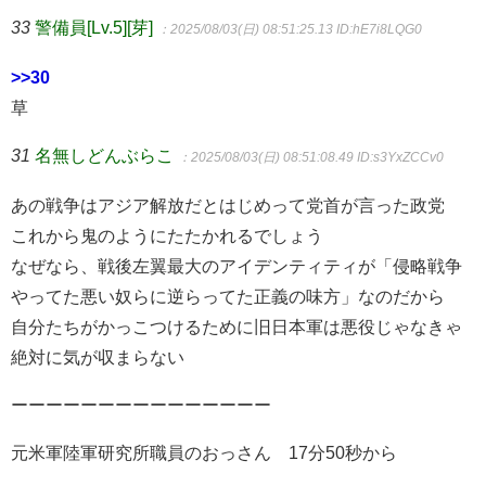
33
警備員[Lv.5][芽]
：2025/08/03(日) 08:51:25.13
ID:hE7i8LQG0
>>30
草
31
名無しどんぶらこ
：2025/08/03(日) 08:51:08.49
ID:s3YxZCCv0
あの戦争はアジア解放だとはじめって党首が言った政党
これから鬼のようにたたかれるでしょう
なぜなら、戦後左翼最大のアイデンティティが「侵略戦争
やってた悪い奴らに逆らってた正義の味方」なのだから
自分たちがかっこつけるために旧日本軍は悪役じゃなきゃ
絶対に気が収まらない
ーーーーーーーーーーーーーーー
元米軍陸軍研究所職員のおっさん 17分50秒から