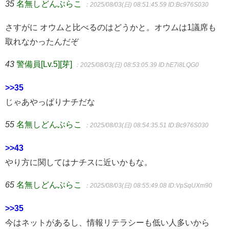
35
名無しどんぶらこ
：2025/08/03(日) 08:51:45.59
ID:Bc976S030
さすがに オウムと比べるのはどうかと。オウムは1議席も
取れなかったんだぞ
43
警備員[Lv.5][芽]
：2025/08/03(日) 08:53:05.39
ID:hE7i8LQG0
>>35
じゃあやっぱりナチだな
55
名無しどんぶらこ
：2025/08/03(日) 08:54:35.51
ID:Bc976S030
>>43
やり方に関してはナチスに近いかもな。
65
名無しどんぶらこ
：2025/08/03(日) 08:55:49.08
ID:VpSqUXm90
>>35
今はネットがあるし、情報リテラシーも低い人多いから