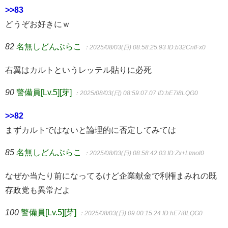
>>83
どうぞお好きにｗ
82
名無しどんぶらこ
：2025/08/03(日) 08:58:25.93
ID:b32CnfFx0
右翼はカルトというレッテル貼りに必死
90
警備員[Lv.5][芽]
：2025/08/03(日) 08:59:07.07
ID:hE7i8LQG0
>>82
まずカルトではないと論理的に否定してみては
85
名無しどんぶらこ
：2025/08/03(日) 08:58:42.03
ID:Zx+Ltmol0
なぜか当たり前になってるけど企業献金で利権まみれの既
存政党も異常だよ
100
警備員[Lv.5][芽]
：2025/08/03(日) 09:00:15.24
ID:hE7i8LQG0