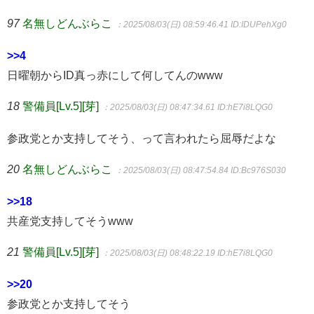
97
名無しどんぶらこ
：2025/08/03(日) 08:59:46.41
ID:IDUPehXg0
>>4
日曜朝からID真っ赤にして何してんのwww
18
警備員[Lv.5][芽]
：2025/08/03(日) 08:47:34.61
ID:hE7i8LQG0
参政党とか支持してそう、って言われたら屈辱だよな
20
名無しどんぶらこ
：2025/08/03(日) 08:47:54.84
ID:Bc976S030
>>18
共産党支持してそうwww
21
警備員[Lv.5][芽]
：2025/08/03(日) 08:48:22.19
ID:hE7i8LQG0
>>20
参政党とか支持してそう