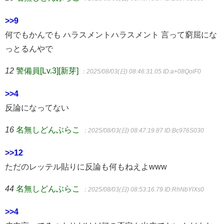
>>9
何でもかんでも ハラスメントハラスメント 言って窮屈にな
っとるんやで
12
警備員[Lv.3][新芽]
：2025/08/03(日) 08:46:31.05
ID:a+08QolF0
>>4
反論になってない
16
名無しどんぶらこ
：2025/08/03(日) 08:47:19.87
ID:Bc976S030
>>12
ただのレッテル貼りに反論も何もねえよwww
44
名無しどんぶらこ
：2025/08/03(日) 08:53:16.79
ID:RhNbYlXs0
>>4