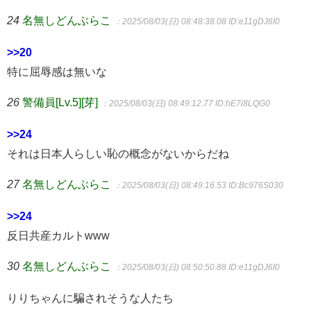
24
名無しどんぶらこ
：2025/08/03(日) 08:48:38.08
ID:e11gDJ6I0
>>20
特に屈辱感は無いな
26
警備員[Lv.5][芽]
：2025/08/03(日) 08:49:12.77
ID:hE7i8LQG0
>>24
それは日本人らしい恥の概念がないからだね
27
名無しどんぶらこ
：2025/08/03(日) 08:49:16.53
ID:Bc976S030
>>24
反日共産カルトwww
30
名無しどんぶらこ
：2025/08/03(日) 08:50:50.88
ID:e11gDJ6I0
りりちゃんに騙されそうな人たち