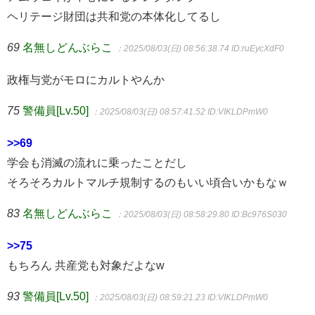
ヘリテージ財団は共和党の本体化してるし
69
名無しどんぶらこ
：2025/08/03(日) 08:56:38.74
ID:ruEycXdF0
政権与党がモロにカルトやんか
75
警備員[Lv.50]
：2025/08/03(日) 08:57:41.52
ID:VIKLDPmW0
>>69
学会も消滅の流れに乗ったことだし
そろそろカルトマルチ規制するのもいい頃合いかもなｗ
83
名無しどんぶらこ
：2025/08/03(日) 08:58:29.80
ID:Bc976S030
>>75
もちろん 共産党も対象だよなw
93
警備員[Lv.50]
：2025/08/03(日) 08:59:21.23
ID:VIKLDPmW0