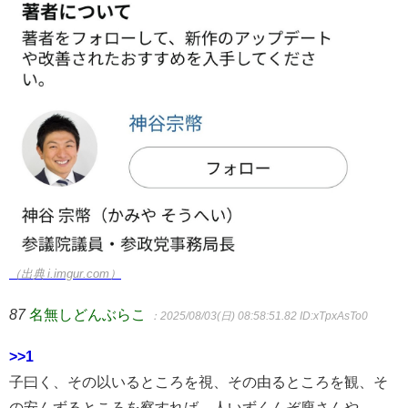
（出典 i.imgur.com）
87
名無しどんぶらこ
：2025/08/03(日) 08:58:51.82
ID:xTpxAsTo0
>>1
子曰く、その以いるところを視、その由るところを観、そ
の安んずるところを察すれば、人いずくんぞ廋さんや