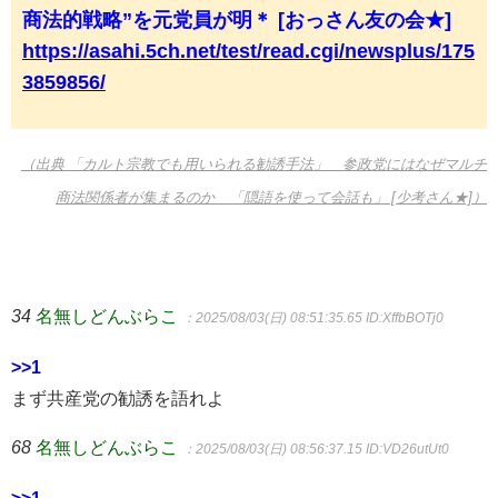
商法的戦略”を元党員が明＊ [おっさん友の会★]
https://asahi.5ch.net/test/read.cgi/newsplus/175
3859856/
（出典 「カルト宗教でも用いられる勧誘手法」 参政党にはなぜマルチ
商法関係者が集まるのか 「隠語を使って会話も」 [少考さん★]）
34
名無しどんぶらこ
：2025/08/03(日) 08:51:35.65
ID:XffbBOTj0
>>1
まず共産党の勧誘を語れよ
68
名無しどんぶらこ
：2025/08/03(日) 08:56:37.15
ID:VD26utUt0