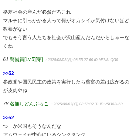
格差社会の産んだ必然だろこれ
マルチに引っかかる人って何がオカシイか気付けないほど
教養がない
でもそう言う人たちを社会が沢山産んだんだからしゃーな
くね
61
警備員[Lv.5][芽]
：2025/08/03(日) 08:55:27.69
ID:hE7i8LQG0
>>52
参政党や国民民主の政策を実行したら貧富の差は広がるの
が皮肉やね
78
名無しどんぶらこ
：2025/08/03(日) 08:58:02.31
ID:V5i382u60
>>52
つーか米国もそうなんだな
アムウェイが中心にいるシンクタンク