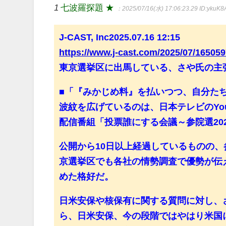
1
七波羅探題 ★
：2025/07/16(水) 17:06:23.29
ID:ykuK
J-CAST, Inc2025.07.16 12:15
https://www.j-cast.com/2025/07/165059
東京選挙区に出馬している、さや氏の主
■「『みかじめ料』を払いつつ、自分た
波紋を広げているのは、日本テレビのYou
配信番組「投票誰にする会議～参院選20
公開から10日以上経過しているものの
京選挙区でも各社の情勢調査で優勢が伝
めた格好だ。
日米安保や核保有に関する質問に対し、
ら、日米安保、今の段階ではやはり米国