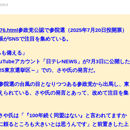
8AMn9
76.html
参政党公認で参院選（2025年7月20日投開票）
張がSNSで注目を集めている。
ちも備える」
Tubeアカウント「日テレNEWS」が7月3日に公開し
25東京選挙区～」での、さや氏の発言だ。
、参院選の台風の目となりつつある参政党から出馬し、東
えられている、さや氏の発言とあって、改めて注目を集
さや氏は「『100年続く同盟はない』と言われてますか
に頼るところも大きいとは思うんです」と前置きした上