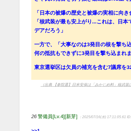
「日本の被爆の歴史と被爆の実相に向き
「核武装が最も安上がり...これは、日
デアだろう」
一方で、「大事なのは3発目の核を撃ち
何の抵抗もできずに3発目を撃ち込まれ
東京選挙区は欠員の補充を含む7議席を3
（出典 【参院選】日米安保は「みかじめ料」核武装
26
警備員[Lv.4][新芽]
：2025/07/16(水) 17:11:05.61
ID
>>1