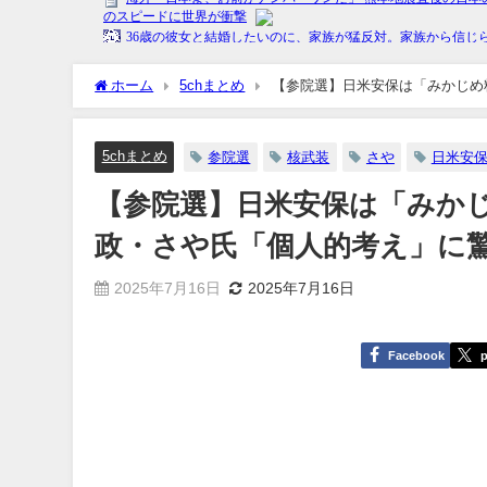
ホーム
5chまとめ
【参院選】日米安保は「みかじめ料
探題★]
5chまとめ
参院選
核武装
さや
日米安
【参院選】日米安保は「みか
政・さや氏「個人的考え」に驚
2025年7月16日
2025年7月16日
Facebook
p