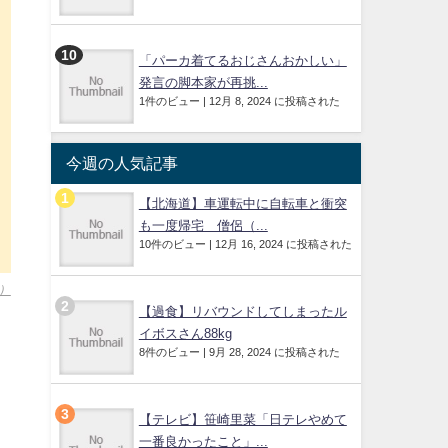
「パーカ着てるおじさんおかしい」
発言の脚本家が再挑...
1件のビュー
|
12月 8, 2024 に投稿された
今週の人気記事
【北海道】車運転中に自転車と衝突
も一度帰宅 僧侶（...
10件のビュー
|
12月 16, 2024 に投稿された
）
【過食】リバウンドしてしまったル
イボスさん88kg
8件のビュー
|
9月 28, 2024 に投稿された
【テレビ】笹崎里菜「日テレやめて
一番良かったこと」...