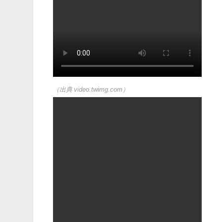
（出典 video.twimg.com）