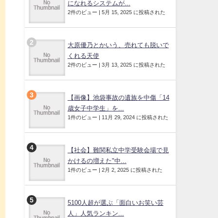
になれるシステムが...
2件のビュー
|
5月 15, 2025 に投稿された
大原優乃とかいう、売れても脱いで
くれる天使
2件のビュー
|
3月 13, 2025 に投稿された
【画像】池袋事故の遺族を中傷「14
歳女子中学生」を...
1件のビュー
|
11月 29, 2024 に投稿された
【社会】難関私立中学受験会場で見
かけるの増えた"中...
1件のビュー
|
2月 2, 2025 に投稿された
5100人超が選ぶ「面白いお笑い芸
人」人気ランキン...