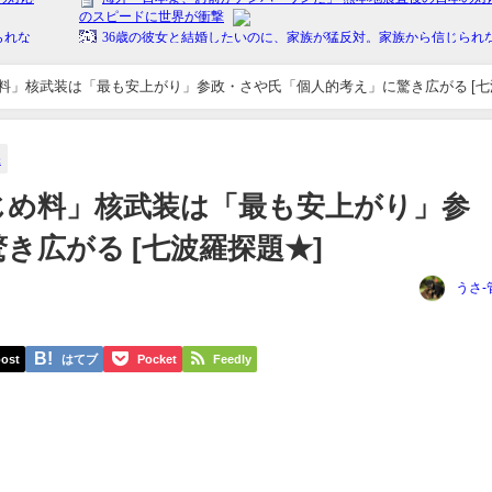
」核武装は「最も安上がり」参政・さや氏「個人的考え」に驚き広がる [七波羅
保
じめ料」核武装は「最も安上がり」参
き広がる [七波羅探題★]
うさ-
ost
はてブ
Pocket
Feedly