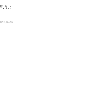
思うよ
w0h/Q/DK0