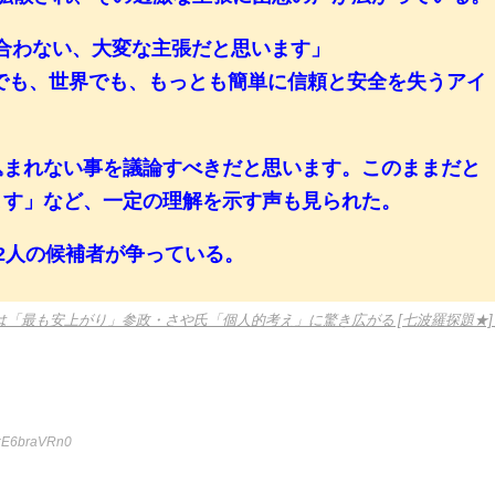
合わない、大変な主張だと思います」
本でも、世界でも、もっとも簡単に信頼と安全を失うアイ
込まれない事を議論すべきだと思います。このままだと
ます」など、一定の理解を示す声も見られた。
2人の候補者が争っている。
は「最も安上がり」参政・さや氏「個人的考え」に驚き広がる [七波羅探題★]
:E6braVRn0