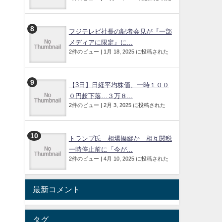
フジテレビ社長の記者会見が『一部
メディアに限定』に...
2件のビュー
|
1月 18, 2025 に投稿された
【3日】日経平均株価、一時１００
０円超下落…３万８...
2件のビュー
|
2月 3, 2025 に投稿された
トランプ氏 相場操縦か 相互関税
一時停止前に「今が...
2件のビュー
|
4月 10, 2025 に投稿された
最新コメント
タグ