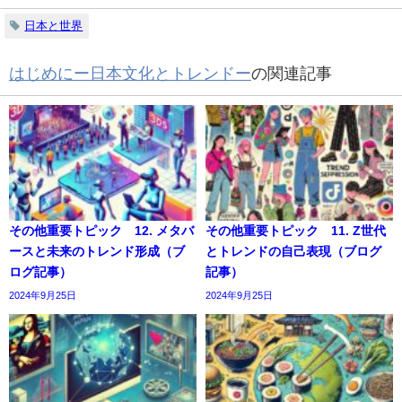
日本と世界
はじめにー日本文化とトレンドー
の関連記事
その他重要トピック 12. メタバ
その他重要トピック 11. Z世代
ースと未来のトレンド形成（ブ
とトレンドの自己表現（ブログ
ログ記事）
記事）
2024年9月25日
2024年9月25日