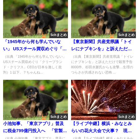
5chまとめ
5chまとめ
「1945年から何も学んでいな
【東京新聞】共産党県議「トイ
い」 USスチール買収めぐり「ク
レにナプキンを」と訴えただけ
リーブランド・クリフス」CEO
で殺害予告8000件、杉田水脈氏
（出典 「1945年から何も学んでいない」
（出典 【東京新聞】共産党県議「トイレ
USスチール買収めぐり「クリーブラン
にナプキンを」と訴えただけで殺害予告
が日本を激しく批判
からも攻撃…生理のつらさが共
ド・クリフス」CEOが日本を激しく批
8000件、杉田水脈氏からも攻撃…生理の
感されない恐怖 [nita★]
判）1 以下、？ちゃんね...
つらさが共感されない恐怖 ...
5chまとめ
5chまとめ
小池知事、「東京アプリ」普及
【ライブ中継】横浜・みなとみ
に税金799億円投入へ 「官製ポ
らいの花火大会で火事？ 現場
イ活」にお金をかけすぎでは？
の様子 [♪♪♪★]
（出典 小池知事、「東京アプリ」普及に
（出典 【ライブ中継】横浜・みなとみら