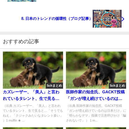
8. 日本のトレンドの循環性（ブログ記事）
おすすめの記事
5chまとめ
5chまとめ
カズレーザー、「美人」と言わ
医師作家の知念氏、GACKT投稿
れているタレント、生で見る
「ガンが増え続けているのは日
と…「そうでもねえ」「クジャ
本だけ」に「明らかなデマ」指
（出典 カズレーザー、「美人」と言われ
（出典 医師作家の知念氏、GACKT投稿
ているタレント、生で見ると…「そうでも
「ガンが増え続けているのは日本だけ」に
クみたいなタレント多い」
摘で注意呼びかけ「騙されない
ねえ」「クジャクみたいなタレント多い」
「明らかなデマ」指摘で注意呼びかけ「騙
[muffin★]
で」 [muffin★]
）1 muffin ★ ...
されないで」 ） 1 m...