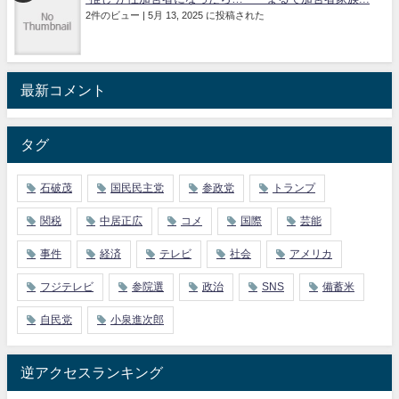
2件のビュー
|
5月 13, 2025 に投稿された
最新コメント
タグ
石破茂
国民民主党
参政党
トランプ
関税
中居正広
コメ
国際
芸能
事件
経済
テレビ
社会
アメリカ
フジテレビ
参院選
政治
SNS
備蓄米
自民党
小泉進次郎
逆アクセスランキング