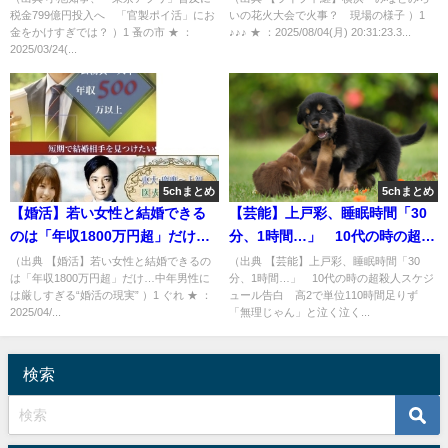
税金799億円投入へ 「官製ポイ活」にお
いの花火大会で火事？ 現場の様子 ）1
[蚤の市★]
金をかけすぎでは？ ）1 蚤の市 ★ ：
♪♪♪ ★ ：2025/08/04(月) 20:31:23.3...
2025/03/24(...
5chまとめ
5chまとめ
【婚活】若い女性と結婚できる
【芸能】上戸彩、睡眠時間「30
のは「年収1800万円超」だけ…
分、1時間…」 10代の時の超殺
中年男性には厳しすぎる“婚活の
人スケジュール告白 高2で単位
（出典 【婚活】若い女性と結婚できるの
（出典 【芸能】上戸彩、睡眠時間「30
は「年収1800万円超」だけ…中年男性に
分、1時間…」 10代の時の超殺人スケジ
現実” [ぐれ★]
110時間足りず「無理じゃん」と
は厳しすぎる“婚活の現実” ）1 ぐれ ★ ：
ュール告白 高2で単位110時間足りず
泣く泣く退学 [冬月記者★]
2025/04/...
「無理じゃん」と泣く泣く...
検索