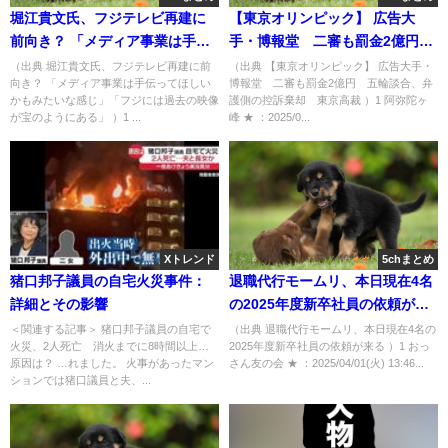
堀江貴文氏、フジテレビ再建に
【東京オリンピック】 広告大
前向き？ 「メディア事業は手伝
手・博報堂 二審も罰金2億円
ってほしいかもみたいな感じ」
五輪談合、弁護側の控訴棄却
（出典 堀江貴文氏、フジテレビ再建に前
（出典 【東京オリンピック】 広告大手・
向き？ 「メディア事業は手伝ってほしい
博報堂 二審も罰金2億円 五輪談合、弁
「フジには過去の映像が宝のよ
東京高裁 [阿弥陀ヶ峰★]
かもみたいな感じ」「フジには過去の映像
護側の控訴棄却 東京高裁 ）1 阿弥陀ヶ
うにある」 [冬月記者★]
が宝のようにある」 ）1 ...
峰 ★ ：2025/0...
Xトレンド
5chまとめ
猪口邦子議員の自宅火災事件：
退職代行モームリ、本日現在4名
詳細とその影響
の2025年度新卒社員の依頼が来
る [おっさん友の会★]
＜関連する記事＞ 猪口邦子議員の自宅で
（出典 退職代行モームリ、本日現在4名の
火災、2人死亡 消火までに8時間以上…
2025年度新卒社員の依頼が来る ）1 おっ
原因は？ …れました。 火事があったマン
さん友の会 ★ ：2025/04/01(火) 13:46...
ションでは猪口議員と夫、...