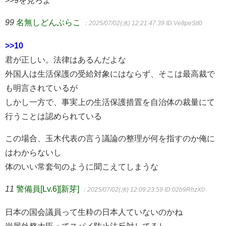
>>9を見ろよ
99
名無しどんぶらこ
：2025/07/02(水) 12:21:47.39
ID:Ve8peStI0
>>10
君が正しい。法律はあるんだよな
外国人は生活保護の受給対象にはならず、そこは最高裁で
も明言されているが
しかし一方で、事実上の生活保護措置を自治体の裁量にて
行うことは認められている
この場合、玉木代表の言う議論の整理が何を指すのか俺に
はわからないし
体のいい常套句のように聞こえてしまうな
11
警備員[Lv.6][新芽]
：2025/07/02(水) 12:09:23.59
ID:02b9RhzX0
日本の国会議員って生粋の日本人ていないのかね