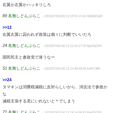
右翼か左翼かハッキリしろ
89
名無しどんぶらこ
：2025/07/02(水) 12:19:53.19
ID:SfQ8MOqt0
>>12
右翼左翼に囚われず政策は個々に判断でいいだろ
24
名無しどんぶらこ
：2025/07/02(水) 12:12:24.27
ID:Njy0DjZX0
国民民主と参政党で迷うなー
51
名無しどんぶらこ
：2025/07/02(水) 12:15:48.68
ID:tvZk/TJB0
>>24
タマキンは消費税減税に反対らしいから、消去法で参政か
な
減税主張する党にいれないと＊でしまう
71
名無しどんぶらこ
：2025/07/02(水) 12:18:14.86
ID:Njy0DjZX0