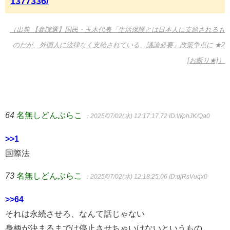
1377336/
（出典 【参院選】国民・玉木代表「生活保護とは日本人に支給されるも
のだが、外国人に法律なく支給されている、議論必要」政策争点に ★2
[お断り★]）
64
名無しどんぶらこ
：2025/07/02(水) 12:17:17.72
ID:WphJK/Qa0
>>1
国際法
73
名無しどんぶらこ
：2025/07/02(水) 12:18:25.06
ID:djRsVuqx0
>>64
それは永続させろ、なんて話じゃない
身柄が決まるまでは停止させちゃいけないというもの