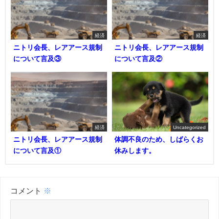
経済
経済
ニトリ会長、レアアース規制
ニトリ会長、レアアース規制
について言及③
について言及②
経済
Uncategorized
ニトリ会長、レアアース規制
体調不良のため、しばらくお
について言及①
休みします。
コメント
※