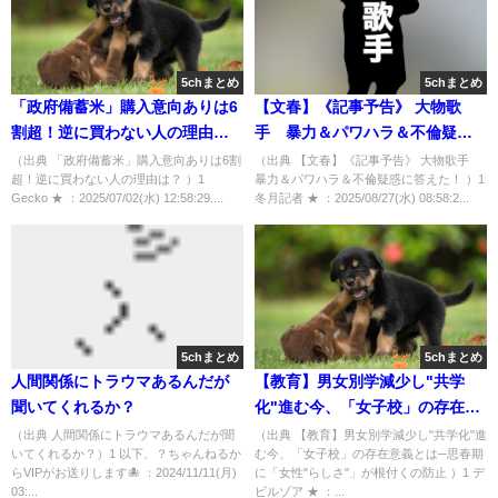
5chまとめ
5chまとめ
「政府備蓄米」購入意向ありは6
【文春】《記事予告》 大物歌
割超！逆に買わない人の理由
手 暴力＆パワハラ＆不倫疑惑
は？ [Gecko★]
に答えた！ [冬月記者★]
（出典 「政府備蓄米」購入意向ありは6割
（出典 【文春】《記事予告》 大物歌手
超！逆に買わない人の理由は？ ）1
暴力＆パワハラ＆不倫疑惑に答えた！ ）1
Gecko ★ ：2025/07/02(水) 12:58:29....
冬月記者 ★ ：2025/08/27(水) 08:58:2...
5chまとめ
5chまとめ
人間関係にトラウマあるんだが
【教育】男女別学減少し"共学
聞いてくれるか？
化"進む今、「女子校」の存在意
義とは─思春期に「女性"らし
（出典 人間関係にトラウマあるんだが聞
（出典 【教育】男女別学減少し"共学化"進
いてくれるか？）1 以下、？ちゃんねるか
む今、「女子校」の存在意義とは─思春期
さ"」が根付くの防止 [デビルゾ
らVIPがお送りします🐙 ：2024/11/11(月)
に「女性"らしさ"」が根付くの防止 ）1 デ
ア★]
03:...
ビルゾア ★ ：...