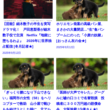
【芸能】細木数子の半生を実写
ホリエモン発案の高級パン屋、
ドラマ化！ 戸田恵梨香が細木
まさかの大量閉店…“生”食パン
数子役で主演 Netflix『地獄に
ブームにのった「小麦の奴隷」
堕ちるわよ』 2026年に世界独
[おっさん友の会★]
占配信 [冬月記者★]
2025年9月12日
2025年9月12日
「ぎっくり腰になり下山できな
「医師が大声でキレた」グーグ
い」福岡市の女性（58）をヘリ
ルに嘘の口コミで名誉毀損 投
コプターで救助 山小屋で靴ひ
稿者に３００万円超の賠償命
もを結ぼうとした時に 北アル
令 大阪地裁 [少考さん★]