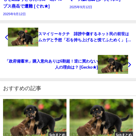
プス燕岳で遭難 [ぐれ★]
2025年9月12日
2025年9月12日
スマイリーキクチ 誹謗中傷するネット民の前世は
ムカデと予想「石を持ち上げると慌てふためく」 [ネ
ギうどん★]
「政府備蓄米」購入意向ありは6割超！逆に買わない
人の理由は？ [Gecko★]
おすすめの記事
5chまとめ
5chまとめ