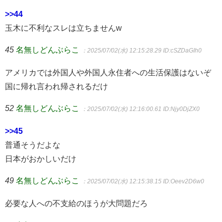
>>44
玉木に不利なスレは立ちませんw
45
名無しどんぶらこ
：2025/07/02(水) 12:15:28.29
ID:cSZDaGIh0
アメリカでは外国人や外国人永住者への生活保護はないぞ
国に帰れ言われ帰されるだけ
52
名無しどんぶらこ
：2025/07/02(水) 12:16:00.61
ID:Njy0DjZX0
>>45
普通そうだよな
日本がおかしいだけ
49
名無しどんぶらこ
：2025/07/02(水) 12:15:38.15
ID:Oeev2D6w0
必要な人への不支給のほうが大問題だろ