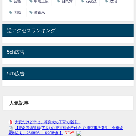
芸能
中居正広
自民党
石破茂
政治
国際
備蓄米
逆アクセスランキング
5ch広告
5ch広告
人気記事