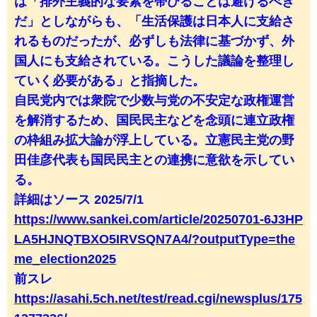
は「排外主義的な要素を帯びることは避けるべき
だ」としながらも、「生活保護は日本人に支給さ
れるものだったが、必ずしも法律に基づかず、外
国人にも支給されている。こうした議論を整理し
ていく必要がある」と指摘した。
自民党内では衆院で少数与党の不安定な政権運営
を解消するため、国民民主などを念頭に連立政権
の枠組み拡大論が浮上している。立憲民主党の野
田佳彦代表も国民民主との連携に意欲を示してい
る。
詳細はソース 2025/7/1
https://www.sankei.com/article/20250701-6J3HP
LA5HJNQTBXO5IRVSQN7A4/?outputType=the
me_election2025
前スレ
https://asahi.5ch.net/test/read.cgi/newsplus/175