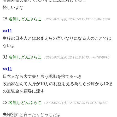
岩屋外務大臣ってスパイ防止法反対してるし
怪しいよな
15
名無しどんぶらこ
：2025/07/02(水) 12:10:50.12
ID:nEmMRH8m0
>>11
生粋の日本人とはおまえらの言いなりになる人のことでは
ないよ
31
名無しどんぶらこ
：2025/07/02(水) 12:13:18.10
ID:m+wNWBPk0
>>11
日本人なら大丈夫と言う認識を捨てるべき
政治家なんて人身が10万の利益をえる為なら公庫から10億
の無駄金を顧客に流す
12
名無しどんぶらこ
：2025/07/02(水) 12:09:57.99
ID:CG6E1p/M0
夫婦別姓と言ったりどっちだよ