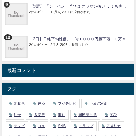
【話題】「ジーパン」呼びは“オジサン扱い”…でも実...
2件のビュー
|
11月 5, 2024 に投稿された
【3日】日経平均株価、一時１０００円超下落…３万８...
2件のビュー
|
2月 3, 2025 に投稿された
最新コメント
タグ
参政党
経済
フジテレビ
小泉進次郎
社会
参院選
事件
国民民主党
関税
テレビ
コメ
SNS
トランプ
アメリカ