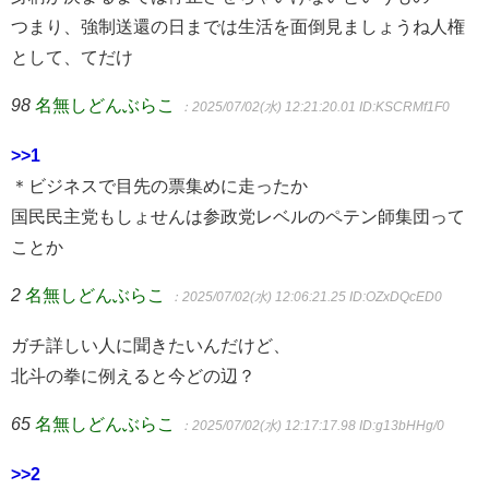
つまり、強制送還の日までは生活を面倒見ましょうね人権
として、てだけ
98
名無しどんぶらこ
：2025/07/02(水) 12:21:20.01
ID:KSCRMf1F0
>>1
＊ビジネスで目先の票集めに走ったか
国民民主党もしょせんは参政党レベルのペテン師集団って
ことか
2
名無しどんぶらこ
：2025/07/02(水) 12:06:21.25
ID:OZxDQcED0
ガチ詳しい人に聞きたいんだけど、
北斗の拳に例えると今どの辺？
65
名無しどんぶらこ
：2025/07/02(水) 12:17:17.98
ID:g13bHHg/0
>>2