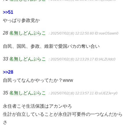
>>51
やっぱり参政党か
28
名無しどんぶらこ
：2025/07/02(水) 12:12:50.60
ID:vueOSawn0
自民、国民、参政、維新で愛国バカの奪い合い
33
名無しどんぶらこ
：2025/07/02(水) 12:13:29.17
ID:IALZUIdc0
>>28
自民ってなんかやってたか？www
35
名無しどんぶらこ
：2025/07/02(水) 12:13:57.11
ID:uUEZJe+y0
永住者こそ生活保護はアカンやろ
生計が自立していることが永住許可要件の一つなんだから
さ