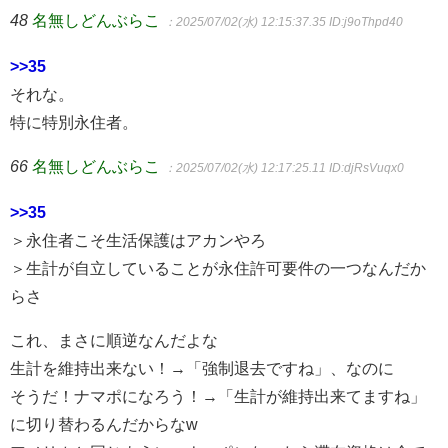
48
名無しどんぶらこ
：2025/07/02(水) 12:15:37.35
ID:j9oThpd40
>>35
それな。
特に特別永住者。
66
名無しどんぶらこ
：2025/07/02(水) 12:17:25.11
ID:djRsVuqx0
>>35
＞永住者こそ生活保護はアカンやろ
＞生計が自立していることが永住許可要件の一つなんだか
らさ
これ、まさに順逆なんだよな
生計を維持出来ない！→「強制退去ですね」、なのに
そうだ！ナマポになろう！→「生計が維持出来てますね」
に切り替わるんだからなw