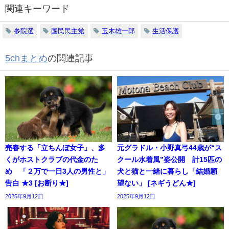
関連キーワード
参院選
国民民主党
玉木雄一郎
生活保護
5chまとめ
の関連記事
売春する「立ちんぼ女子」、多
元グラドル・小野真弓44歳が“ス
くがホストクラブの代金のた
クール水着風”姿公開 計15匹の
め 「２万で一日3人の男性と」
犬と猫と一緒に暮らし「結婚願
告白 ★3 [お断り★]
望ない」 [ネギうどん★]
2025年9月12日
2025年9月12日