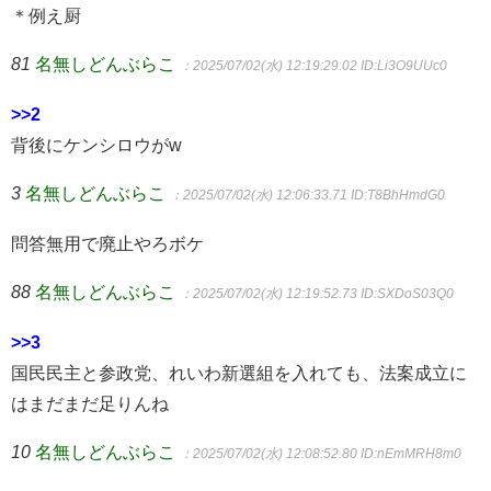
＊例え厨
81
名無しどんぶらこ
：2025/07/02(水) 12:19:29.02
ID:Li3O9UUc0
>>2
背後にケンシロウがw
3
名無しどんぶらこ
：2025/07/02(水) 12:06:33.71
ID:T8BhHmdG0
問答無用で廃止やろボケ
88
名無しどんぶらこ
：2025/07/02(水) 12:19:52.73
ID:SXDoS03Q0
>>3
国民民主と参政党、れいわ新選組を入れても、法案成立に
はまだまだ足りんね
10
名無しどんぶらこ
：2025/07/02(水) 12:08:52.80
ID:nEmMRH8m0