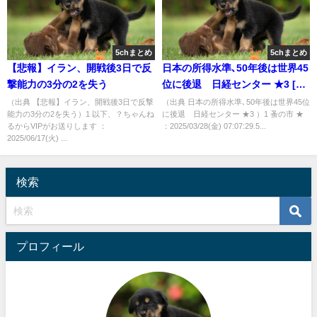
5chまとめ
5chまとめ
【悲報】イラン、開戦後3日で反
日本の所得水準､50年後は世界45
撃能力の3分の2を失う
位に後退 日経センター ★3 [蚤
の市★]
（出典 【悲報】イラン、開戦後3日で反撃
（出典 日本の所得水準､50年後は世界45位
能力の3分の2を失う）1 以下、？ちゃんね
に後退 日経センター ★3 ）1 蚤の市 ★
るからVIPがお送りします ：
：2025/03/28(金) 07:07:29.5...
2025/06/17(火) ...
検索
プロフィール