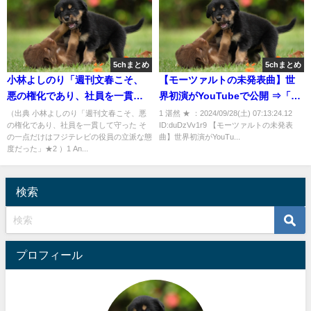
5chまとめ
5chまとめ
小林よしのり「週刊文春こそ、
【モーツァルトの未発表曲】世
悪の権化であり、社員を一貫し
界初演がYouTubeで公開 ⇒「と
て守った その一点だけはフジテ
ても純粋で希望に満ちている」
（出典 小林よしのり「週刊文春こそ、悪
1 湛然 ★ ：2024/09/28(土) 07:13:24.12
の権化であり、社員を一貫して守った そ
ID:duDzVv1r9 【モーツァルトの未発表
レビの役員の立派な態度だっ
「新発見のモーツァルトに出会
の一点だけはフジテレビの役員の立派な態
曲】世界初演がYouTu...
た」★2 [Anonymous★]
えるなんて！」 [湛然★]
度だった」★2 ）1 An...
検索
プロフィール