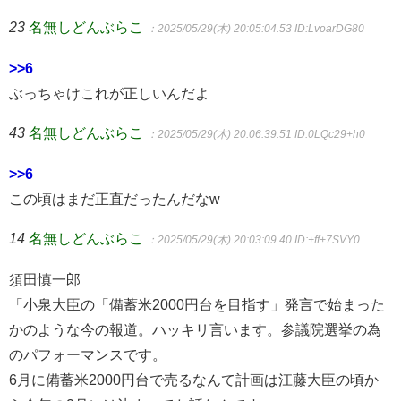
23
名無しどんぶらこ
：2025/05/29(木) 20:05:04.53
ID:LvoarDG80
>>6
ぶっちゃけこれが正しいんだよ
43
名無しどんぶらこ
：2025/05/29(木) 20:06:39.51
ID:0LQc29+h0
>>6
この頃はまだ正直だったんだなw
14
名無しどんぶらこ
：2025/05/29(木) 20:03:09.40
ID:+ff+7SVY0
須田慎一郎
「小泉大臣の「備蓄米2000円台を目指す」発言で始まった
かのような今の報道。ハッキリ言います。参議院選挙の為
のパフォーマンスです。
6月に備蓄米2000円台で売るなんて計画は江藤大臣の頃か