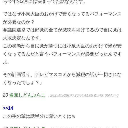
ら今年の2月には決まってた話なんです。
ではなぜ小泉大臣のおかげで安くなってるパフォーマンス
が必要なのか？
参議院選挙では野党の全てが減税を掲げてるので自民党は
大敗決定なんです。
この状態から自民党が勝つには小泉大臣のおかげで米が安
くなってるんだと言うパフォーマンスが必要だったんです
よ。
その計画通り、テレビマスコミから減税の話が一切されな
くなったでしょ？」
20
名無しどんぶらこ
：2025/05/29(木) 20:04:41.09
ID:HdT0bMum0
>>14
この手の輩は話半分に聞いとくはｗ