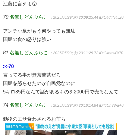
江藤に言えよ😙
70
名無しどんぶらこ
：2025/05/29(木) 20:09:25.44
ID:C4d4N4JZ0
アンチ小泉がもう何やっても無駄
国民の食の怒りは強い
81
名無しどんぶらこ
：2025/05/29(木) 20:11:29.72
ID:GkonwFxT0
>>70
言ってる事が無茶苦茶だろ
国民を怒らせたのが自民党なのに
5キロ85円なんて話があるものを2000円で売るなんて
74
名無しどんぶらこ
：2025/05/29(木) 20:10:14.84
ID:lgOh8WaA0
動物のエサ食わされるお前ら