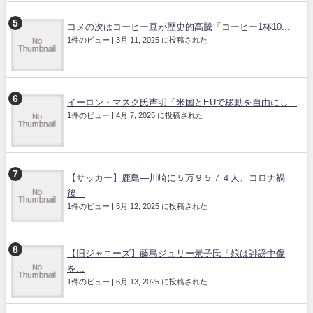
コメの次はコーヒー豆が歴史的高騰「コーヒー1杯10...
1件のビュー
|
3月 11, 2025 に投稿された
イーロン・マスク氏声明「米国とEUで移動を自由にし...
1件のビュー
|
4月 7, 2025 に投稿された
【サッカー】鹿島―川崎に５万９５７４人、コロナ禍
後...
1件のビュー
|
5月 12, 2025 に投稿された
【旧ジャニーズ】藤島ジュリー景子氏「娘は誹謗中傷
を...
1件のビュー
|
6月 13, 2025 に投稿された