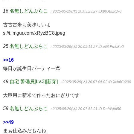
16
名無しどんぶらこ
：2025/05/29(木) 20:03:23.27
ID:90JBLkxV0
古古古米も美味しいよ
s://i.imgur.com/xRyzBC8.jpeg
25
名無しどんぶらこ
：2025/05/29(木) 20:05:11.27
ID:oGLPmhBo0
>>16
毎日が誕生日パーティー😍
49
自宅 警備員[Lv.3][新芽]
：2025/05/29(木) 20:07:05.02
ID:Xch6Ct290
大臣用に新米で作ったおにぎりです
59
名無しどんぶらこ
：2025/05/29(木) 20:07:53.91
ID:DnhWjdf50
>>49
まぁ仕込みだもんね