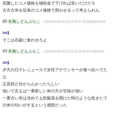
高騰したコメ価格を補助金で下げれば良いだけだろ
古古古米を従来のコメ価格で買わせるって考えられん
85
名無しどんぶらこ
：2025/05/29(木) 20:11:50.67
ID:WHQGkOvV0
>>1
そこは石破に食わせろよ
93
名無しどんぶらこ
：2025/05/29(木) 20:12:33.82
ID:EkVvBAVU0
>>1
夕方の日テレニュースで女性アナウンサーが食べ比べてた
な
正直殆ど分からんかったらしい
強いて言えば一番新しい米の方が甘味が強い
一番古い米は冷めても炊飯器を開けた時のような炊きたて
の米の匂いがするという感想だった