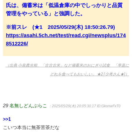
氏は、備蓄米は「低温倉庫の中でしっかりと品質
管理をやっている」と強調した。
※前スレ (★1 2025/05/29(木) 18:50:26.79)
https://asahi.5ch.net/test/read.cgi/newsplus/174
8512226/
（出典 小泉農水相、「古古古米」など備蓄米のおにぎり試食 「率直に
どれを食べてもおいしい」 ★2 [少考さん★]）
29
名無しどんぶらこ
：2025/05/29(木) 20:05:30.17
ID:GkonwFxT0
>>1
こいつ本当に無茶苦茶だな