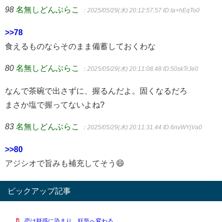
98
名無しどんぶらこ
：2025/05/29(木) 20:12:57.57
ID:Ia+hEqTo0
>>78
食えるものならそのまま備蓄しておくわな
80
名無しどんぶらこ
：2025/05/29(木) 20:11:08.48
ID:50skTrJe0
なんで茶碗で出さずに、握るんだよ。固くなるだろ
まさか塩で握ってないよね?
83
名無しどんぶらこ
：2025/05/29(木) 20:11:31.44
ID:6nvWYjVa0
>>80
アジシオで旨みも補充してそう😄
ピックアップ記事