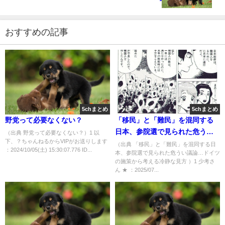
おすすめの記事
5chまとめ
5chまとめ
野党って必要なくない？
「移民」と「難民」を混同する
日本、参院選で見られた危うい
（出典 野党って必要なくない？）1 以
下、？ちゃんねるからVIPがお送りします
議論…ドイツの施策から考える
（出典 「移民」と「難民」を混同する日
：2024/10/05(土) 15:30:07.776 ID...
本、参院選で見られた危うい議論…ドイツ
冷静な見方 [少考さん★]
の施策から考える冷静な見方 ）1 少考さ
ん ★ ：2025/07...