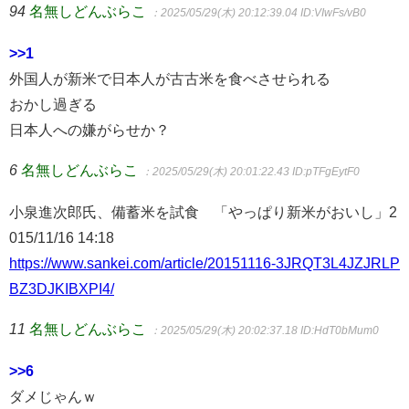
94
名無しどんぶらこ
：2025/05/29(木) 20:12:39.04
ID:VIwFs/vB0
>>1
外国人が新米で日本人が古古米を食べさせられる
おかし過ぎる
日本人への嫌がらせか？
6
名無しどんぶらこ
：2025/05/29(木) 20:01:22.43
ID:pTFgEytF0
小泉進次郎氏、備蓄米を試食 「やっぱり新米がおいし」2
015/11/16 14:18
https://www.sankei.com/article/20151116-3JRQT3L4JZJRLP
BZ3DJKIBXPI4/
11
名無しどんぶらこ
：2025/05/29(木) 20:02:37.18
ID:HdT0bMum0
>>6
ダメじゃんｗ