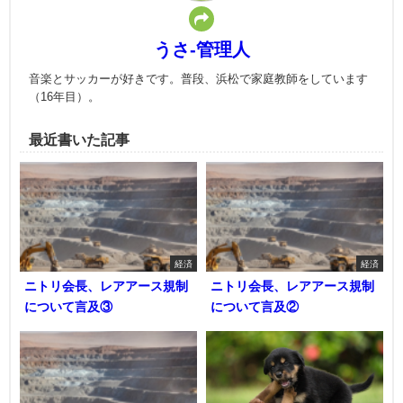
うさ-管理人
音楽とサッカーが好きです。普段、浜松で家庭教師をしています
（16年目）。
最近書いた記事
経済
経済
ニトリ会長、レアアース規制
ニトリ会長、レアアース規制
について言及③
について言及②