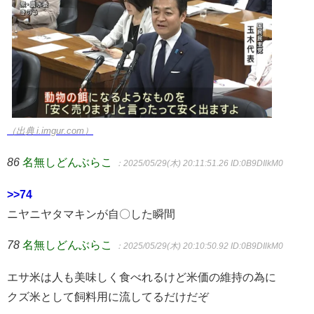
（出典 i.imgur.com）
86
名無しどんぶらこ
：2025/05/29(木) 20:11:51.26
ID:0B9DIlkM0
>>74
ニヤニヤタマキンが自〇した瞬間
78
名無しどんぶらこ
：2025/05/29(木) 20:10:50.92
ID:0B9DIlkM0
エサ米は人も美味しく食べれるけど米価の維持の為に
クズ米として飼料用に流してるだけだぞ