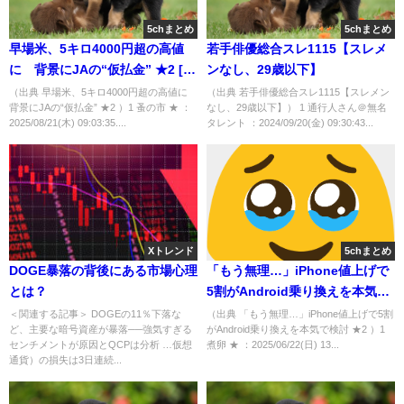
5chまとめ
5chまとめ
早場米、5キロ4000円超の高値
若手俳優総合スレ1115【スレメ
に 背景にJAの“仮払金” ★2 [蚤
ンなし、29歳以下】
の市★]
（出典 早場米、5キロ4000円超の高値に
（出典 若手俳優総合スレ1115【スレメン
背景にJAの“仮払金” ★2 ）1 蚤の市 ★ ：
なし、29歳以下】） 1 通行人さん＠無名
2025/08/21(木) 09:03:35....
タレント ：2024/09/20(金) 09:30:43...
Xトレンド
5chまとめ
DOGE暴落の背後にある市場心理
「もう無理…」iPhone値上げで
とは？
5割がAndroid乗り換えを本気で
検討 ★2 [煮卵★]
＜関連する記事＞ DOGEの11％下落な
（出典 「もう無理…」iPhone値上げで5割
ど、主要な暗号資産が暴落──強気すぎる
がAndroid乗り換えを本気で検討 ★2 ）1
センチメントが原因とQCPは分析 …仮想
煮卵 ★ ：2025/06/22(日) 13...
通貨）の損失は3日連続...