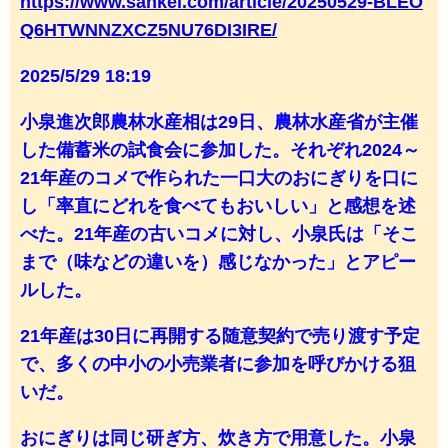
https://www.sankei.com/article/20250529-BLEO
Q6HTWNNZXCZ5NU76DI3IRE/
2025/5/29 18:19
小泉進次郎農林水産相は29日、農林水産省が主催
した備蓄米の試食会に参加した。それぞれ2024～
21年産のコメで作られた一口大のおにぎりを口に
し「率直にどれを食べてもおいしい」と感想を述
べた。21年産の古いコメに対し、小泉氏は「そこ
まで（味などの違いを）感じなかった」とアピー
ルした。
21年産は30日に再開する随意契約で売り渡す予定
で、多くの中小の小売業者に参加を呼びかける狙
いだ。
おにぎりは同じ研ぎ方、炊き方で用意した。小泉