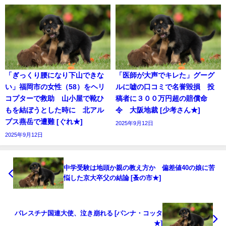
「ぎっくり腰になり下山できな
「医師が大声でキレた」グーグ
い」福岡市の女性（58）をヘリ
ルに嘘の口コミで名誉毀損 投
コプターで救助 山小屋で靴ひ
稿者に３００万円超の賠償命
もを結ぼうとした時に 北アル
令 大阪地裁 [少考さん★]
プス燕岳で遭難 [ぐれ★]
2025年9月12日
2025年9月12日
中学受験は地頭か親の教え方か 偏差値40の娘に苦
悩した京大卒父の結論 [蚤の市★]
パレスチナ国連大使、泣き崩れる [パンナ・コッタ
★]