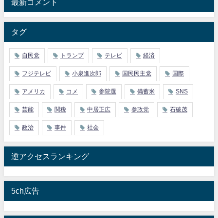
最新コメント
タグ
自民党
トランプ
テレビ
経済
フジテレビ
小泉進次郎
国民民主党
国際
アメリカ
コメ
参院選
備蓄米
SNS
芸能
関税
中居正広
参政党
石破茂
政治
事件
社会
逆アクセスランキング
5ch広告