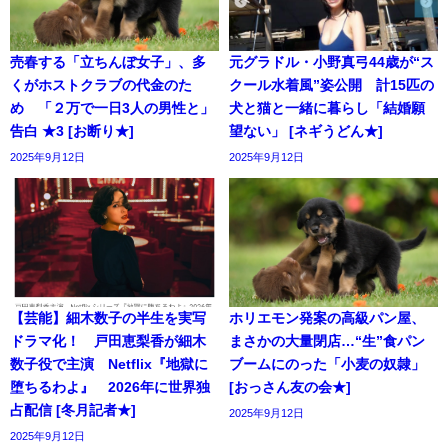
売春する「立ちんぼ女子」、多
元グラドル・小野真弓44歳が“ス
くがホストクラブの代金のた
クール水着風”姿公開 計15匹の
め 「２万で一日3人の男性と」
犬と猫と一緒に暮らし「結婚願
告白 ★3 [お断り★]
望ない」 [ネギうどん★]
2025年9月12日
2025年9月12日
【芸能】細木数子の半生を実写
ホリエモン発案の高級パン屋、
ドラマ化！ 戸田恵梨香が細木
まさかの大量閉店…“生”食パン
数子役で主演 Netflix『地獄に
ブームにのった「小麦の奴隷」
堕ちるわよ』 2026年に世界独
[おっさん友の会★]
占配信 [冬月記者★]
2025年9月12日
2025年9月12日