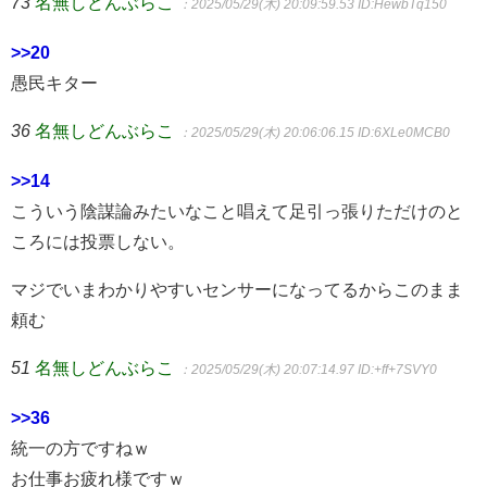
73
名無しどんぶらこ
：2025/05/29(木) 20:09:59.53
ID:HewbTq150
>>20
愚民キター
36
名無しどんぶらこ
：2025/05/29(木) 20:06:06.15
ID:6XLe0MCB0
>>14
こういう陰謀論みたいなこと唱えて足引っ張りただけのと
ころには投票しない。
マジでいまわかりやすいセンサーになってるからこのまま
頼む
51
名無しどんぶらこ
：2025/05/29(木) 20:07:14.97
ID:+ff+7SVY0
>>36
統一の方ですねｗ
お仕事お疲れ様ですｗ