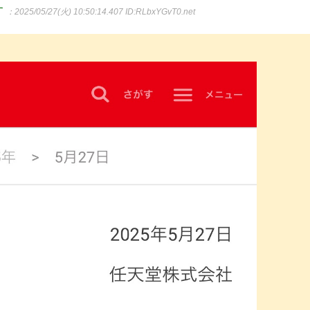
す
：2025/05/27(火) 10:50:14.407
ID:RLbxYGvT0.net