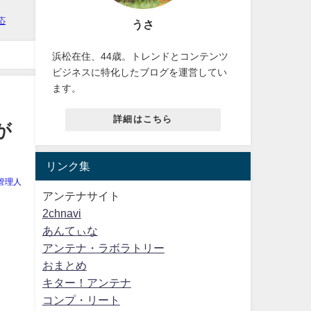
うさ
浜松在住、44歳。トレンドとコンテンツ
ビジネスに特化したブログを運営してい
ます。
詳細はこちら
が
リンク集
管理人
アンテナサイト
2chnavi
あんてぃな
アンテナ・ラボラトリー
おまとめ
キター！アンテナ
コンプ・リート