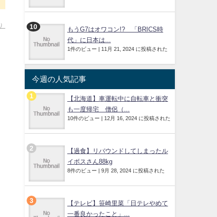
）
もうG7はオワコン!? 「BRICS時
代」に日本は...
1件のビュー
|
11月 21, 2024 に投稿された
今週の人気記事
【北海道】車運転中に自転車と衝突
も一度帰宅 僧侶（...
10件のビュー
|
12月 16, 2024 に投稿された
【過食】リバウンドしてしまったル
イボスさん88kg
8件のビュー
|
9月 28, 2024 に投稿された
【テレビ】笹崎里菜「日テレやめて
一番良かったこと」...