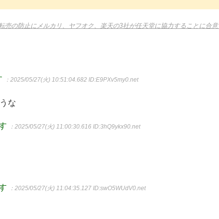
の不正転売の防止にメルカリ、ヤフオク、楽天の3社が任天堂に協力することに合意
す
：2025/05/27(火) 10:51:04.682
ID:E9PXv5my0.net
うな
ます
：2025/05/27(火) 11:00:30.616
ID:3hQ9ykx90.net
ます
：2025/05/27(火) 11:04:35.127
ID:swO5WUdV0.net