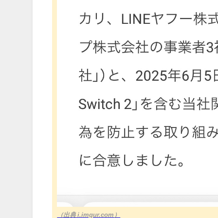
（出典 i.imgur.com）