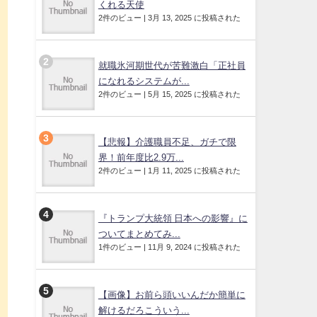
くれる天使
2件のビュー
|
3月 13, 2025 に投稿された
就職氷河期世代が苦難激白「正社員
になれるシステムが...
2件のビュー
|
5月 15, 2025 に投稿された
【悲報】介護職員不足、ガチで限
界！前年度比2.9万...
2件のビュー
|
1月 11, 2025 に投稿された
『トランプ大統領 日本への影響』に
ついてまとめてみ...
1件のビュー
|
11月 9, 2024 に投稿された
【画像】お前ら頭いいんだか簡単に
解けるだろこういう...