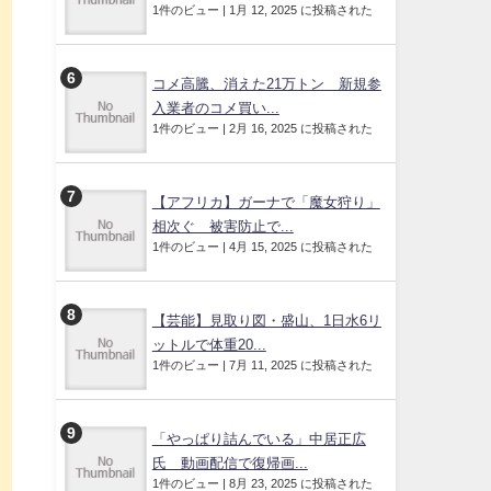
1件のビュー
|
1月 12, 2025 に投稿された
コメ高騰、消えた21万トン 新規参
入業者のコメ買い...
1件のビュー
|
2月 16, 2025 に投稿された
【アフリカ】ガーナで「魔女狩り」
相次ぐ 被害防止で...
1件のビュー
|
4月 15, 2025 に投稿された
【芸能】見取り図・盛山、1日水6リ
ットルで体重20...
1件のビュー
|
7月 11, 2025 に投稿された
「やっぱり詰んでいる」中居正広
氏 動画配信で復帰画...
1件のビュー
|
8月 23, 2025 に投稿された