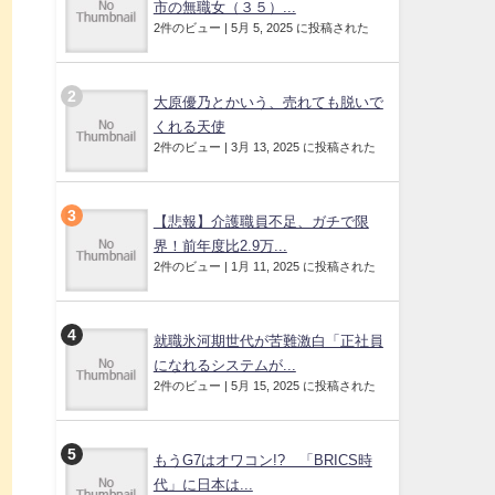
市の無職女（３５）...
2件のビュー
|
5月 5, 2025 に投稿された
大原優乃とかいう、売れても脱いで
くれる天使
2件のビュー
|
3月 13, 2025 に投稿された
【悲報】介護職員不足、ガチで限
界！前年度比2.9万...
2件のビュー
|
1月 11, 2025 に投稿された
就職氷河期世代が苦難激白「正社員
になれるシステムが...
2件のビュー
|
5月 15, 2025 に投稿された
もうG7はオワコン!? 「BRICS時
代」に日本は...