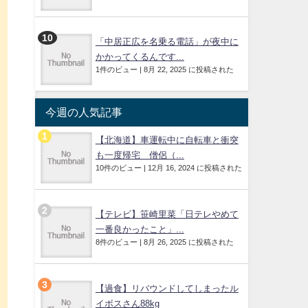
「中居正広を名乗る電話」が夜中に
かかってくるんです...
1件のビュー
|
8月 22, 2025 に投稿された
今週の人気記事
【北海道】車運転中に自転車と衝突
も一度帰宅 僧侶（...
10件のビュー
|
12月 16, 2024 に投稿された
【テレビ】笹崎里菜「日テレやめて
一番良かったこと」...
8件のビュー
|
8月 26, 2025 に投稿された
【過食】リバウンドしてしまったル
イボスさん88kg