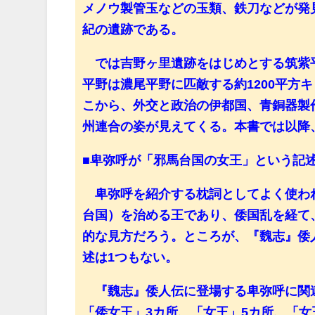
メノウ製管玉などの玉類、鉄刀などが発
紀の遺跡である。
では吉野ヶ里遺跡をはじめとする筑紫
平野は濃尾平野に匹敵する約1200平方
こから、外交と政治の伊都国、青銅器製
州連合の姿が見えてくる。本書では以降
■卑弥呼が「邪馬台国の女王」という記
卑弥呼を紹介する枕詞としてよく使わ
台国）を治める王であり、倭国乱を経て
的な見方だろう。ところが、『魏志』倭
述は1つもない。
『魏志』倭人伝に登場する卑弥呼に関連
「倭女王」3カ所、「女王」5カ所、「女