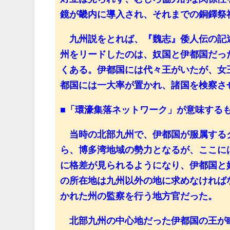
鏡が畿内に導入され、それまでの銅鐸祭
九州説をとれば、『魏志』倭人伝の記述
州をリードしたのは、奴国と伊都国だっ
くある。伊都国には代々王がいたが、女
都国には一大率が置かれ、諸国を検察さ
■「環濠集落ネットワーク」が意味する
当時の北部九州で、伊都国が服属する
ら、博多湾地域の勢力となるが、ここに
に格差が見られるようになり、伊都国と
の所在地は九州以外の地に求めなければ
かれた州の監察を行う地方官だった。
北部九州の中心地だった伊都国の王が眠