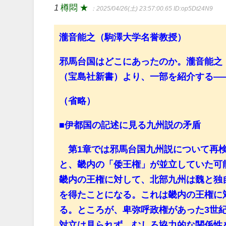
1
樽悶 ★
：2025/04/26(土) 23:57:00.65
ID:op5Dt24N9
瀧音能之（駒澤大学名誉教授）
邪馬台国はどこにあったのか。瀧音能之
（宝島社新書）より、一部を紹介する―
（省略）
■伊都国の記述に見る九州説の矛盾
第1章では邪馬台国九州説について再検
と、畿内の「倭王権」が並立していた可
畿内の王権に対して、北部九州は魏と独
を得たことになる。これは畿内の王権に
る。ところが、卑弥呼政権があった3世
対立は見られず、むしろ協力的な関係性