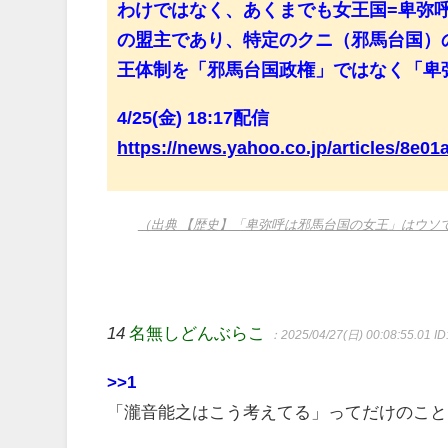
わけではなく、あくまでも女王国=卑弥
の盟主であり、特定のクニ（邪馬台国）
王体制を「邪馬台国政権」ではなく「卑
4/25(金) 18:17配信
https://news.yahoo.co.jp/articles/8
（出典 【歴史】「卑弥呼は邪馬台国の女王」はウソで
14
名無しどんぶらこ
：2025/04/27(日) 00:08:55.01
ID
>>1
「瀧音能之はこう考えてる」ってだけのこと