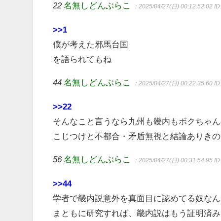
22
名無しどんぶらこ
：2025/04/27(日) 00:12:52.02
ID
>>1
僕が考えた邪馬台国
を語られてもね
44
名無しどんぶらこ
：2025/04/27(日) 00:22:35.60
I
>>22
そんなこと言うなら九州も畿内もボクちゃん
こじつけと不都合・矛盾無視と結論ありきの
56
名無しどんぶらこ
：2025/04/27(日) 00:31:54.95
ID
>>44
学者で畿内説意外を真面目に認めてる奴なん
まともに研究すれば、畿内説はもう証明済み