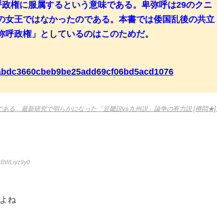
呼政権に服属するという意味である。卑弥呼は29のクニ
の女王ではなかったのである。本書では倭国乱後の共立
弥呼政権」としているのはこのためだ。
e01abdc3660cbeb9be25add69cf06bd5acd1076
ある…最新研究で明らかになった「近畿説vs九州説」論争の有力説 [樽悶★]
:BWLiyz9y0
よね