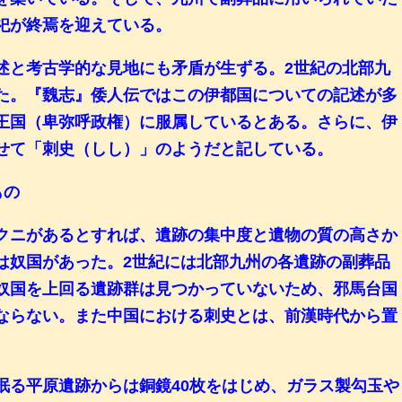
祀が終焉を迎えている。
と考古学的な見地にも矛盾が生ずる。2世紀の北部九
た。『魏志』倭人伝ではこの伊都国についての記述が多
王国（卑弥呼政権）に服属しているとある。さらに、伊
せて「刺史（しし）」のようだと記している。
もの
クニがあるとすれば、遺跡の集中度と遺物の質の高さか
は奴国があった。2世紀には北部九州の各遺跡の副葬品
奴国を上回る遺跡群は見つかっていないため、邪馬台国
ならない。また中国における刺史とは、前漢時代から置
る平原遺跡からは銅鏡40枚をはじめ、ガラス製勾玉や