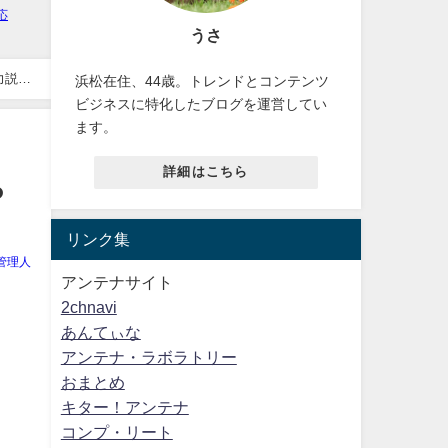
うさ
力説
浜松在住、44歳。トレンドとコンテンツ
ビジネスに特化したブログを運営してい
ます。
詳細はこちら
ら
リンク集
管理人
アンテナサイト
2chnavi
あんてぃな
アンテナ・ラボラトリー
おまとめ
キター！アンテナ
コンプ・リート