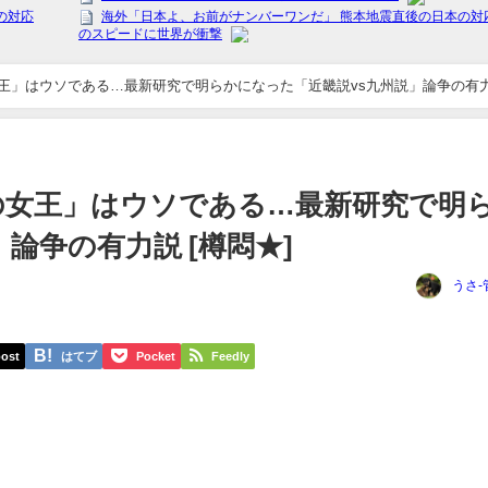
王」はウソである…最新研究で明らかになった「近畿説vs九州説」論争の有
の女王」はウソである…最新研究で明
論争の有力説 [樽悶★]
うさ-
ost
はてブ
Pocket
Feedly