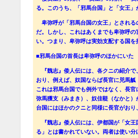
る。このうち、「邪馬台国」と「女王」
卑弥呼が「邪馬台国の女王」とされる
だ。しかし、これはあくまでも卑弥呼の
い。つまり、卑弥呼は実効支配する国を
■邪馬台国の首長は卑弥呼のほかにいた
『魏志』倭人伝には、各クニの紹介で
おり、例えば、奴国ならば長官に兕馬觚
これは邪馬台国でも例外ではなく、長官
弥馬獲支（みまき）、奴佳鞮（なかと）
台国にはほかのクニと同様に長官がおり
『魏志』倭人伝には、伊都国が「女王
る」とは書かれていない。両者は使い分