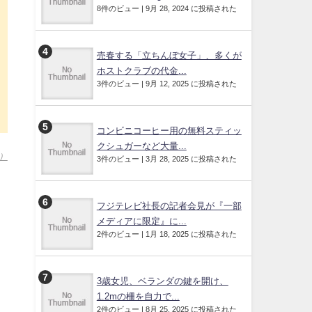
8件のビュー
|
9月 28, 2024 に投稿された
売春する「立ちんぼ女子」、多くが
ホストクラブの代金...
3件のビュー
|
9月 12, 2025 に投稿された
コンビニコーヒー用の無料スティッ
クシュガーなど大量...
）
3件のビュー
|
3月 28, 2025 に投稿された
フジテレビ社長の記者会見が『一部
メディアに限定』に...
2件のビュー
|
1月 18, 2025 に投稿された
3歳女児、ベランダの鍵を開け、
1.2mの柵を自力で...
2件のビュー
|
8月 25, 2025 に投稿された