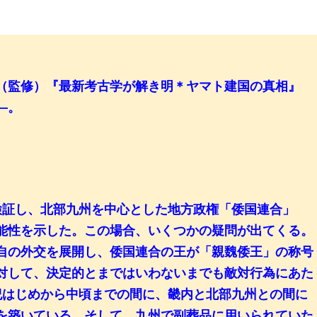
（監修）『最新考古学が解き明＊ヤマト建国の真相』
―。
証し、北部九州を中心とした地方政権「倭国連合」
能性を示した。この場合、いくつかの疑問が出てくる。
自の外交を展開し、倭国連合の王が「親魏倭王」の称号
対して、決定的とまではいわないまでも敵対行為にあた
紀はじめから中頃までの間に、畿内と北部九州との間に
を築いている。そして、九州で副葬品に用いられていた