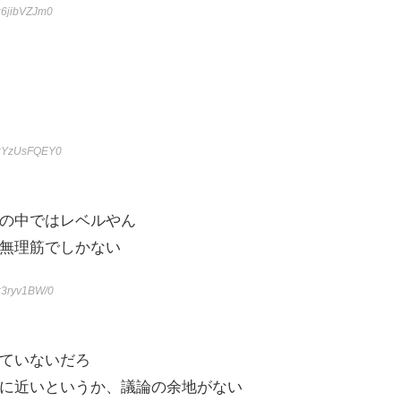
:6jibVZJm0
D:YzUsFQEY0
の中ではレベルやん
無理筋でしかない
:3ryv1BW/0
ていないだろ
に近いというか、議論の余地がない