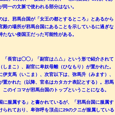
が同一の文脈で使われる部分はない。
のは、邪馬台国が「女王の都とするところ」とあるから
宮殿の場所が邪馬台国にあることを示しているに過ぎな
持たない倭国王だった可能性がある。
、「長官は◯◯」「副官は△△」という形で紹介されて
（しまこ）、副官に卑奴母離（ひなもり）が置かれた。
に伊支馬（いこま）、次官以下は、弥馬升（みます）、
が置かれた（以降、官名はカタカナ表記とする）。邪馬
、このイコマが邪馬台国のトップということになる。
国に服属する」と書かれているが、「邪馬台国に服属す
けられており、卑弥呼を頂点に29のクニが服属している