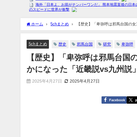
ホーム
5chまとめ
【歴史】「卑弥呼は邪馬台国の女
[樽悶★]
5chまとめ
歴史
邪馬台国
研究
卑弥呼
【歴史】「卑弥呼は邪馬台国
かになった「近畿説vs九州説」
2025年4月27日
2025年4月27日
Facebook
p