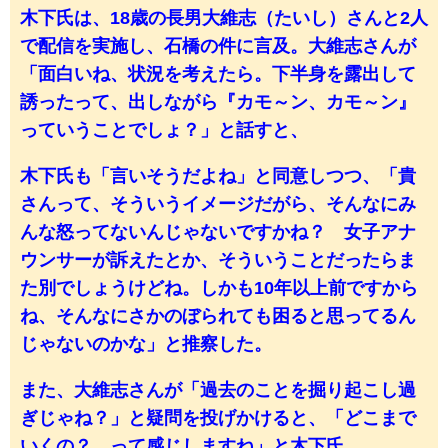
木下氏は、18歳の長男大維志（たいし）さんと2人
で配信を実施し、石橋の件に言及。大維志さんが
「面白いね、状況を考えたら。下半身を露出して
誘ったって、出しながら『カモ～ン、カモ～ン』
っていうことでしょ？」と話すと、
木下氏も「言いそうだよね」と同意しつつ、「貴
さんって、そういうイメージだがら、そんなにみ
んな怒ってないんじゃないですかね？ 女子アナ
ウンサーが訴えたとか、そういうことだったらま
た別でしょうけどね。しかも10年以上前ですから
ね、そんなにさかのぼられても困ると思ってるん
じゃないのかな」と推察した。
また、大維志さんが「過去のことを掘り起こし過
ぎじゃね？」と疑問を投げかけると、「どこまで
いくの？ って感じしますね」と木下氏。