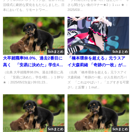
マナー★2 [♪♪♪★]
活様式に劇的な変化をもたらしました。日
さら聞けない食のマナー★2 ）1 ♪♪♪ ★ ：
本においても、リモートワー...
2025/03/...
5chまとめ
5chまとめ
大卒就職率98.0%、過去2番目に
「橋本環奈を超える」元ラスア
高く 「安易に決めた」学生4
イ大森莉緒 「奇跡の一枚」が人
割… [BFU★]
生初の万バズ 「これはやば
（出典 大卒就職率98.0%、過去2番目に高
（出典 「橋本環奈を超える」元ラスアイ
く 「安易に決めた」学生4割… ）1 BFU
大森莉緒 「奇跡の一枚」が人生初の万バ
い！」「エグすぎる可愛さ!」と
★ ：2025/05/23(金) 09:01:23...
ズ 「これはやばい！」「エグすぎる可愛
反響 [muffin★]
さ!」と反響 ）1 muf...
5chまとめ
5chまとめ