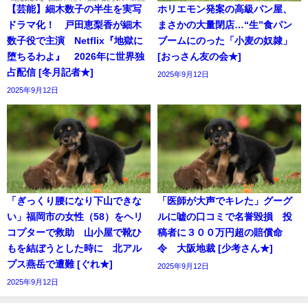
【芸能】細木数子の半生を実写
ホリエモン発案の高級パン屋、
ドラマ化！ 戸田恵梨香が細木
まさかの大量閉店…“生”食パン
数子役で主演 Netflix『地獄に
ブームにのった「小麦の奴隷」
堕ちるわよ』 2026年に世界独
[おっさん友の会★]
占配信 [冬月記者★]
2025年9月12日
2025年9月12日
「ぎっくり腰になり下山できな
「医師が大声でキレた」グーグ
い」福岡市の女性（58）をヘリ
ルに嘘の口コミで名誉毀損 投
コプターで救助 山小屋で靴ひ
稿者に３００万円超の賠償命
もを結ぼうとした時に 北アル
令 大阪地裁 [少考さん★]
プス燕岳で遭難 [ぐれ★]
2025年9月12日
2025年9月12日