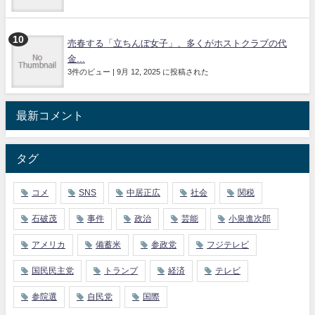
売春する「立ちんぼ女子」、多くがホストクラブの代
金...
3件のビュー
|
9月 12, 2025 に投稿された
最新コメント
タグ
コメ
SNS
中居正広
社会
関税
石破茂
事件
政治
芸能
小泉進次郎
アメリカ
備蓄米
参政党
フジテレビ
国民民主党
トランプ
経済
テレビ
参院選
自民党
国際