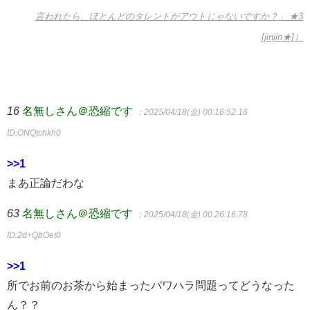
言われたら、ほとんどのタレントがアウトじゃないですか？」 ★3
[jinjin★]）
16
名無しさん＠恐縮です
：2025/04/18(金) 00:16:52.16
ID:ONQtchkh0
>>1
まあ正論だわな
63
名無しさん＠恐縮です
：2025/04/18(金) 00:26:16.78
ID:2d+QbOet0
>>1
所でお前のお茶から始まったパワハラ問題ってどうなった
ん？？