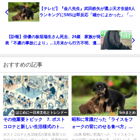
【テレビ】『金八先生』武田鉄矢が選ぶ天才生徒8人
ランキングにSNSは即反応「確かによかった」「異
議あり」1位はあの女優 [湛然★]
【訃報】俳優の板垣瑞生さん死去、24歳 家族が発
表「不慮の事故により」…1月末から行方不明、遺体
で見つかる ★2 [Ailuropoda melanoleuca★]
おすすめの記事
はじめにー日本文化とトレンドー
5chまとめ
その他重要トピック 7. ポスト
昭和に常識だった「ライスをフ
コロナと新しい生活様式のトレ
ォークの背にのせる食べ方」は
ンド（ブログ記事）
正しい？ 今さら聞けない食の
ポストコロナと生活様式の変化 新型コロ
（出典 昭和に常識だった「ライスをフォ
ナウイルスのパンデミックは、世界中の生
ークの背にのせる食べ方」は正しい？ 今