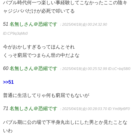
バブル時代何一つ楽しい事経験してこなかったここの陰キ
ャジジババだけが必死で叩いてる
51
名無しさん＠恐縮です
：2025/04/18(金) 00:24:32.90
ID:CP9q3qMs0
今がおかしすぎるってほんとそれ
くっそ窮屈でつまらん世の中だよな
60
名無しさん＠恐縮です
：2025/04/18(金) 00:25:52.99
ID:cC+bq58l0
>>51
普通に生活してりゃ何も窮屈でもないが
71
名無しさん＠恐縮です
：2025/04/18(金) 00:28:03.70
ID:Ym9fyt9F0
バブル期に公の場で下半身丸出しにした男とか見たことな
いわ