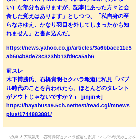
い）な部分もありますが、記事にあった方々と会
食した覚えはあります」としつつ、「私自身の至
らなさゆえ、かなり羽目を外してしまったかも知
れません」と書き込んだ。
https://news.yahoo.co.jp/articles/3a6bbace11e5
ab504b8de73c323bb13fd9ca5ab6
前スレ
木下博勝氏、石橋貴明セクハラ報道に私見「バブ
ル時代のことを言われたら、ほとんどのタレント
がアウトじゃないですか？」 [jinjin★]
https://hayabusa9.5ch.net/test/read.cgi/mnews
plus/1744883881/
（出典 木下博勝氏、石橋貴明セクハラ報道に私見「バブル時代のことを