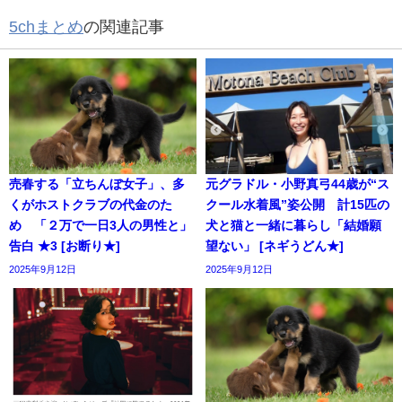
5chまとめ
の関連記事
売春する「立ちんぼ女子」、多
元グラドル・小野真弓44歳が“ス
くがホストクラブの代金のた
クール水着風”姿公開 計15匹の
め 「２万で一日3人の男性と」
犬と猫と一緒に暮らし「結婚願
告白 ★3 [お断り★]
望ない」 [ネギうどん★]
2025年9月12日
2025年9月12日