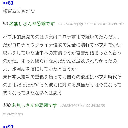
>>83
梅宮辰夫もだな
93
名無しさん＠恐縮です
：2025/04/18(金) 00:33:10.80
ID:JrOdh+di0
バブル的意識てのはさ実はコロナ前まで続いてたんだよ、
だがコロナとウクライナ侵攻で完全に潰れてバブルでいい
思いをしていた連中への粛清つうか復讐が始まったと言う
のかね、ずっと彼らはなんだかんだ追及されなかったの
よ、氷河期を盾にしていたと言うか
東日本大震災で重傷を負っても自らの欲望はバブル時代そ
のままだったがやっと彼らに対する風当たりは今になって
悪くなってきたなあとは思う
100
名無しさん＠恐縮です
：2025/04/18(金) 00:34:58.38
ID:dt4x5hIY0
>>93