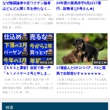
なぜ陰謀論者や反ワクチン論者
24年度の貿易赤字5兆2217億
はどんどん聞く耳を持たなくな
円…財務省 [少考さん★]
るのか、確証バイアスの本当の
（出典 なぜ陰謀論者や反ワクチン論者は
（出典 24年度の貿易赤字5兆2217億円…
どんどん聞く耳を持たなくなるのか、確証
財務省 ）1 少考さん ★ ：2025/04/17(木)
恐ろしさ★5 [七波羅探題★]
バイアスの本当の恐ろしさ★5 ）1 七波羅
09:06:52.25 ID:lRdg...
探題 ★ ：2025/...
5chまとめ
5chまとめ
【ＳＮＳと選挙】仮面で第一声
17億盗んだUFJババア、FXと競
「ＡＩメイヤー２号と申しま
馬で全部溶かすｗｗｗｗｗｗｗ
す」…ネット通称候補が増殖、
ｗｗｗｗｗｗｗｗｗｗｗｗｗｗ
（出典 【ＳＮＳと選挙】仮面で第一声
（出典 17億盗んだUFJババア、FXと競馬
「ＡＩメイヤー２号と申します」…ネット
で全部溶かすｗｗｗｗｗｗｗｗｗｗｗｗｗ
経歴分からず有権者に不利益 [ぐ
ｗｗｗｗｗｗｗｗｗｗｗｗｗｗ
通称候補が増殖、経歴分からず有権者に不
ｗｗｗｗｗｗｗｗｗｗｗｗｗｗｗｗｗｗｗ
れ★]
ｗｗｗｗｗｗｗ
利益 ）1 ぐれ ★ ：20...
ｗｗｗｗｗｗｗｗｗｗ...
検索