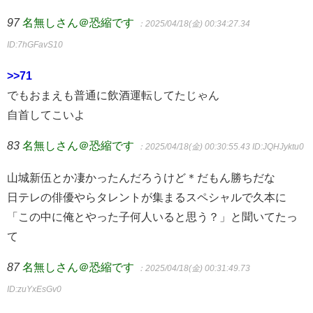
97
名無しさん＠恐縮です
：2025/04/18(金) 00:34:27.34
ID:7hGFavS10
>>71
でもおまえも普通に飲酒運転してたじゃん
自首してこいよ
83
名無しさん＠恐縮です
：2025/04/18(金) 00:30:55.43
ID:JQHJyktu0
山城新伍とか凄かったんだろうけど＊だもん勝ちだな
日テレの俳優やらタレントが集まるスペシャルで久本に
「この中に俺とやった子何人いると思う？」と聞いてたっ
て
87
名無しさん＠恐縮です
：2025/04/18(金) 00:31:49.73
ID:zuYxEsGv0