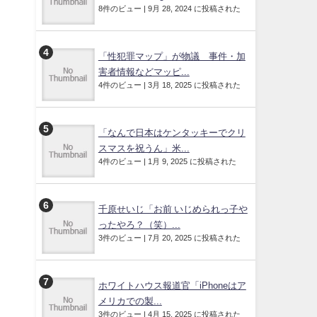
8件のビュー
|
9月 28, 2024 に投稿された
「性犯罪マップ」が物議 事件・加
害者情報などマッピ...
4件のビュー
|
3月 18, 2025 に投稿された
「なんで日本はケンタッキーでクリ
スマスを祝うん」米...
4件のビュー
|
1月 9, 2025 に投稿された
千原せいじ「お前 いじめられっ子や
ったやろ？（笑）...
3件のビュー
|
7月 20, 2025 に投稿された
ホワイトハウス報道官「iPhoneはア
メリカでの製...
3件のビュー
|
4月 15, 2025 に投稿された