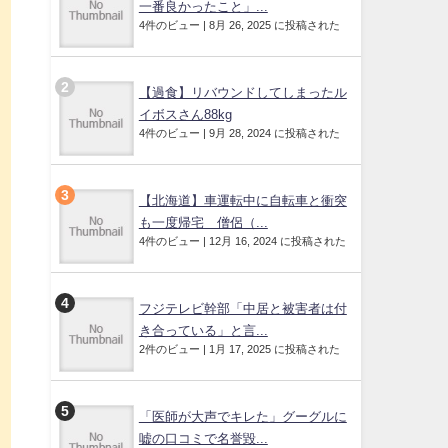
一番良かったこと」...
4件のビュー
|
8月 26, 2025 に投稿された
【過食】リバウンドしてしまったル
イボスさん88kg
4件のビュー
|
9月 28, 2024 に投稿された
【北海道】車運転中に自転車と衝突
も一度帰宅 僧侶（...
4件のビュー
|
12月 16, 2024 に投稿された
フジテレビ幹部「中居と被害者は付
き合っている」と言...
2件のビュー
|
1月 17, 2025 に投稿された
「医師が大声でキレた」グーグルに
嘘の口コミで名誉毀...