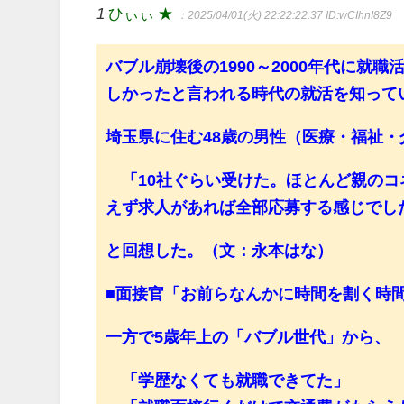
1
ひぃぃ ★
：2025/04/01(火) 22:22:22.37
ID:wCIhnI8Z9
バブル崩壊後の1990～2000年代に
しかったと言われる時代の就活を知って
埼玉県に住む48歳の男性（医療・福祉・介
「10社ぐらい受けた。ほとんど親のコ
えず求人があれば全部応募する感じでし
と回想した。（文：永本はな）
■面接官「お前らなんかに時間を割く時
一方で5歳年上の「バブル世代」から、
「学歴なくても就職できてた」