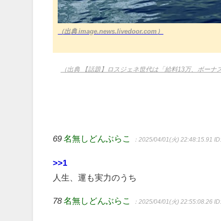
（出典 image.news.livedoor.com）
（出典 【話題】ロスジェネ世代は「給料13万、ボー
69
名無しどんぶらこ
：2025/04/01(火) 22:48:15.91
ID
>>1
人生、運も実力のうち
78
名無しどんぶらこ
：2025/04/01(火) 22:55:08.26
I