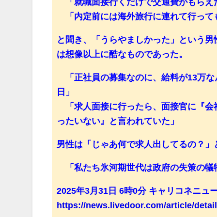
「就職面接行くだけで交通費がもらえ
「内定前には海外旅行に連れて行って
と聞き、「うらやましかった」という男
は想像以上に酷なものであった。
「正社員の募集なのに、給料が13万な
日」
「求人面接に行ったら、面接官に『会
ったいない』と言われていた」
男性は「じゃあ何で求人出してるの？」
「私たち氷河期世代は政府の失策の犠
2025年3月31日 6時0分 キャリコネニュ
https://news.livedoor.com/article/detai