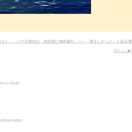
ナスなし」、バブル世代は「内定前に海外旅行」――「羨ましかった」と語る男
[ひぃぃ★
:R+U+TtU40
D:GZkWUABD0