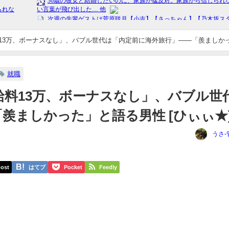
13万、ボーナスなし」、バブル世代は「内定前に海外旅行」――「羨ましか
就職
料13万、ボーナスなし」、バブル世
羨ましかった」と語る男性 [ひぃぃ★
うさ-
ost
はてブ
Pocket
Feedly