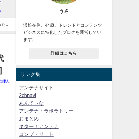
うさ
った」
浜松在住、44歳。トレンドとコンテンツ
ビジネスに特化したブログを運営してい
ます。
詳細はこちら
代
]
リンク集
管理人
アンテナサイト
2chnavi
あんてぃな
アンテナ・ラボラトリー
おまとめ
キター！アンテナ
コンプ・リート