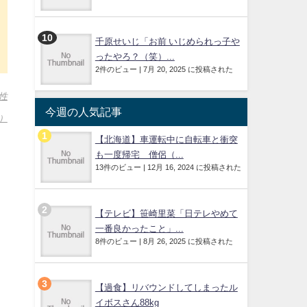
千原せいじ「お前 いじめられっ子や
ったやろ？（笑）...
2件のビュー
|
7月 20, 2025 に投稿された
性
今週の人気記事
]）
【北海道】車運転中に自転車と衝突
も一度帰宅 僧侶（...
13件のビュー
|
12月 16, 2024 に投稿された
【テレビ】笹崎里菜「日テレやめて
一番良かったこと」...
8件のビュー
|
8月 26, 2025 に投稿された
【過食】リバウンドしてしまったル
イボスさん88kg