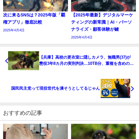
次に来るSNSは？2025年版「覇
【2025年最新】デジタルマーケ
権アプリ」徹底比較
ティングの新常識｜AI・パーソ
ナライズ・顧客体験が鍵
2025年4月4日
2025年4月4日
【兵庫】高校の更衣室に隠しカメラ、無職男(37)が
懲役3年8カ月の実刑判決…10TB分、重複を含めのべ
約2万人 [おっさん友の会★]
国民民主党って現役世代を潰そうとしてるじゃん
おすすめの記事