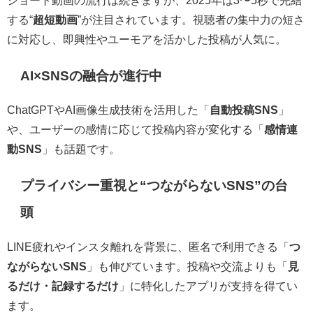
ショート動画の流行は続きますが、2025年は3〜5秒で完結
する“
超短動画
”が注目されています。視聴者の集中力の短さ
に対応し、即興性やユーモアを活かした投稿が人気に。
AI×SNSの融合が進行中
ChatGPTやAI画像生成技術を活用した「
自動投稿SNS
」
や、ユーザーの感情に応じて投稿内容が変化する「
感情連
動SNS
」も話題です。
プライバシー重視と“つながらないSNS”の台
頭
LINE疲れやインスタ離れを背景に、匿名で利用できる「
つ
ながらないSNS
」も伸びています。投稿や交流よりも「
見
るだけ・記録するだけ
」に特化したアプリが支持を得てい
ます。