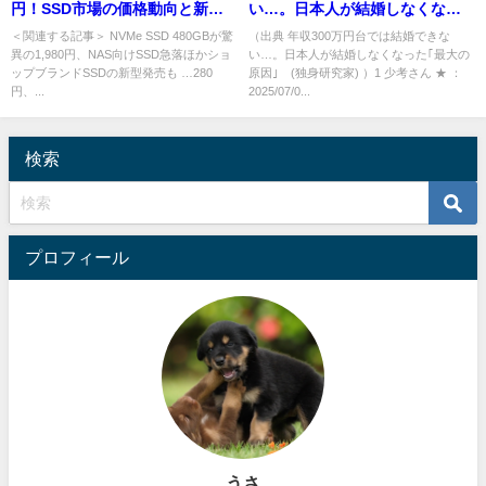
円！SSD市場の価格動向と新型
い…。日本人が結婚しなくなっ
ショップブランドSSD紹介
た｢最大の原因｣ (独身研究家)
＜関連する記事＞ NVMe SSD 480GBが驚
（出典 年収300万円台では結婚できな
異の1,980円、NAS向けSSD急落ほかショ
い…。日本人が結婚しなくなった｢最大の
[少考さん★]
ップブランドSSDの新型発売も …280
原因｣ (独身研究家) ）1 少考さん ★ ：
円、...
2025/07/0...
検索
プロフィール
うさ