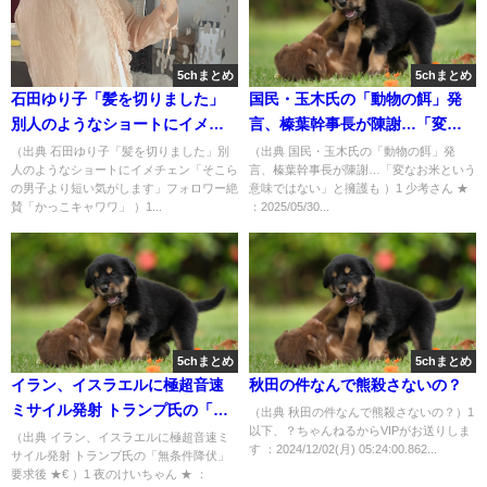
5chまとめ
5chまとめ
石田ゆり子「髪を切りました」
国民・玉木氏の「動物の餌」発
別人のようなショートにイメチ
言、榛葉幹事長が陳謝…「変な
ェン「そこらの男子より短い気
お米という意味ではない」と擁
（出典 石田ゆり子「髪を切りました」別
（出典 国民・玉木氏の「動物の餌」発
人のようなショートにイメチェン「そこら
言、榛葉幹事長が陳謝…「変なお米という
がします」フォロワー絶賛「か
護も [少考さん★]
の男子より短い気がします」フォロワー絶
意味ではない」と擁護も ）1 少考さん ★
っこキャワワ」 [muffin★]
賛「かっこキャワワ」 ）1...
：2025/05/30...
5chまとめ
5chまとめ
イラン、イスラエルに極超音速
秋田の件なんで熊殺さないの？
ミサイル発射 トランプ氏の「無
（出典 秋田の件なんで熊殺さないの？）1
以下、？ちゃんねるからVIPがお送りしま
条件降伏」要求後 ★€ [夜のけい
（出典 イラン、イスラエルに極超音速ミ
す ：2024/12/02(月) 05:24:00.862...
サイル発射 トランプ氏の「無条件降伏」
ちゃん★]
要求後 ★€ ）1 夜のけいちゃん ★ ：