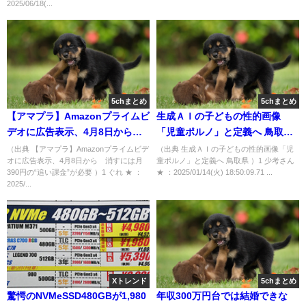
2025/06/18(...
5chまとめ
5chまとめ
【アマプラ】Amazonプライムビ
生成ＡＩの子どもの性的画像
デオに広告表示、4月8日から
「児童ポルノ」と定義へ 鳥取県
消すには月390円の“追い課金”が
[少考さん★]
（出典 【アマプラ】Amazonプライムビデ
（出典 生成ＡＩの子どもの性的画像「児
オに広告表示、4月8日から 消すには月
童ポルノ」と定義へ 鳥取県 ）1 少考さん
必要 [ぐれ★]
390円の“追い課金”が必要 ）1 ぐれ ★ ：
★ ：2025/01/14(火) 18:50:09.71 ...
2025/...
Xトレンド
5chまとめ
驚愕のNVMeSSD480GBが1,980
年収300万円台では結婚できな