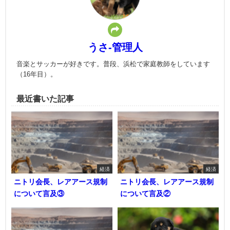
うさ-管理人
音楽とサッカーが好きです。普段、浜松で家庭教師をしています
（16年目）。
最近書いた記事
経済
経済
ニトリ会長、レアアース規制
ニトリ会長、レアアース規制
について言及③
について言及②