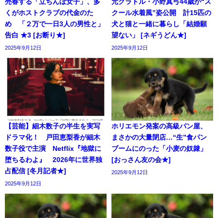
売春する「立ちんぼ女子」、多
元グラドル・小野真弓44歳が“ス
くがホストクラブの代金のた
クール水着風”姿公開 計15匹の
め 「２万で一日3人の男性と」
犬と猫と一緒に暮らし「結婚願
告白 ★3 [お断り★]
望ない」 [ネギうどん★]
2025年9月12日
2025年9月12日
【芸能】細木数子の半生を実写
ホリエモン発案の高級パン屋、
ドラマ化！ 戸田恵梨香が細木
まさかの大量閉店…“生”食パン
数子役で主演 Netflix『地獄に
ブームにのった「小麦の奴隷」
堕ちるわよ』 2026年に世界独
[おっさん友の会★]
占配信 [冬月記者★]
2025年9月12日
2025年9月12日