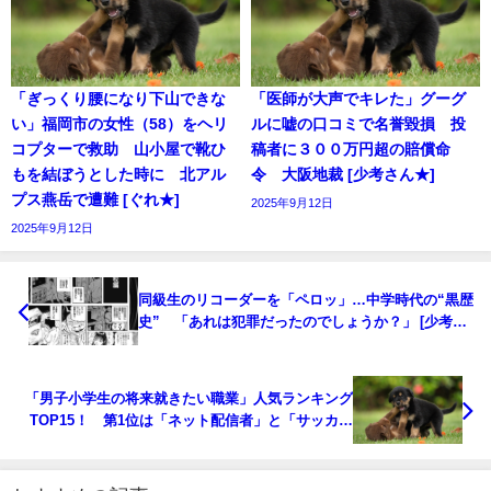
「ぎっくり腰になり下山できな
「医師が大声でキレた」グーグ
い」福岡市の女性（58）をヘリ
ルに嘘の口コミで名誉毀損 投
コプターで救助 山小屋で靴ひ
稿者に３００万円超の賠償命
もを結ぼうとした時に 北アル
令 大阪地裁 [少考さん★]
プス燕岳で遭難 [ぐれ★]
2025年9月12日
2025年9月12日
同級生のリコーダーを「ペロッ」…中学時代の“黒歴
史” 「あれは犯罪だったのでしょうか？」 [少考さ
ん★]
「男子小学生の将来就きたい職業」人気ランキング
TOP15！ 第1位は「ネット配信者」と「サッカー
選手」 [尺アジ★]