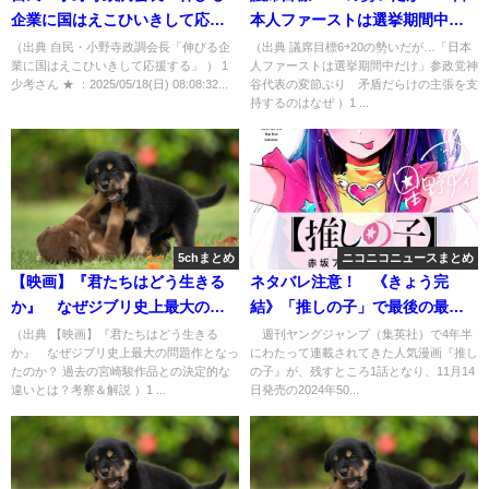
企業に国はえこひいきして応援
本人ファーストは選挙期間中だ
する」 [少考さん★]
け」参政党神谷代表の変節ぶ
（出典 自民・小野寺政調会長「伸びる企
（出典 議席目標6￫20の勢いだが…「日本
業に国はえこひいきして応援する」 ） 1
人ファーストは選挙期間中だけ」参政党神
り 矛盾だらけの主張を支持す
少考さん ★ ：2025/05/18(日) 08:08:32...
谷代表の変節ぶり 矛盾だらけの主張を支
るのはなぜ [ぐれ★]
持するのはなぜ ）1 ...
5chまとめ
ニコニコニュースまとめ
【映画】『君たちはどう生きる
ネタバレ注意！ 《きょう完
か』 なぜジブリ史上最大の問
結》「推しの子」で最後の最後
題作となったのか？ 過去の宮崎
に想定外の“炎上”が起きた深い
（出典 【映画】『君たちはどう生きる
週刊ヤングジャンプ（集英社）で4年半
か』 なぜジブリ史上最大の問題作となっ
にわたって連載されてきた人気漫画『推し
駿作品との決定的な違いとは？
理由「全てがリアリティショー
たのか？ 過去の宮崎駿作品との決定的な
の子』が、残すところ1話となり、11月14
考察＆解説 [湛然★]
化した世界」に“嘘”の力は通じ
違いとは？考察＆解説 ）1 ...
日発売の2024年50...
たか