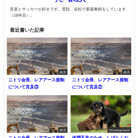
音楽とサッカーが好きです。普段、浜松で家庭教師をしています
（16年目）。
最近書いた記事
経済
経済
ニトリ会長、レアアース規制
ニトリ会長、レアアース規制
について言及③
について言及②
経済
Uncategorized
ニトリ会長、レアアース規制
体調不良のため、しばらくお