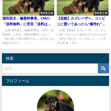
5chまとめ
5chまとめ
国民民主・榛葉幹事長、CMの
【芸能】カズレーザー、コンビ
「送料無料」に苦言「送料は無
ニに置いてあったら“爆売れ”す
料じゃない」「物を運ぶ仕事が
るものとは？ 「絶対に売れる！
（出典 国民民主・榛葉幹事長、CMの「送
（出典 【芸能】カズレーザー、コンビニ
料無料」に苦言「送料は無料じゃない」
に置いてあったら“爆売れ”するものとは？
無料でもいいかのような印象を
マジで試して」 [冬月記者★]
「物を運ぶ仕事が無料でもいいかのような
「絶対に売れる！マジで試して」 ）1 冬
与える」 [Hitzeschleier★]
印象を与える」 ） 1 ...
月記者 ★ ：202...
検索
プロフィール