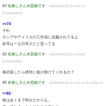
83
名無しさん＠恐縮です
：2025/03/02(日) 22:13:01.71
ID:GQkEQKZ20
>>74
それ
ロシアやアメリカの工作員に洗脳されてるよ
奴等は＊な日本人だと思ってる
82
名無しさん＠恐縮です
：2025/03/02(日) 22:12:54.68
ID:ZQORoPfG0
核武装したら絶対に核が助けてくれるの？
86
名無しさん＠恐縮です
：2025/03/02(日) 22:13:41.16
ID:sueTatCo0
>>82
核はあくまで抑止だからな。