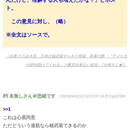
んだけど、理解する人も増えたかな？」とポス
ト。
この意見に対し、（略）
※全文はソースで。
（出典 ひろゆき氏、日本は核武装すべきと持論 有事の際「『アメリカ
が絶対助けてくれる』と断言出来ない状況」 [少考さん★]）
85
名無しさん＠恐縮です
：2025/03/02(日) 22:13:37.24
ID:Cgi6jTJ80
>>1
これは心底同意
ただどういう道筋なら核武装できるのか