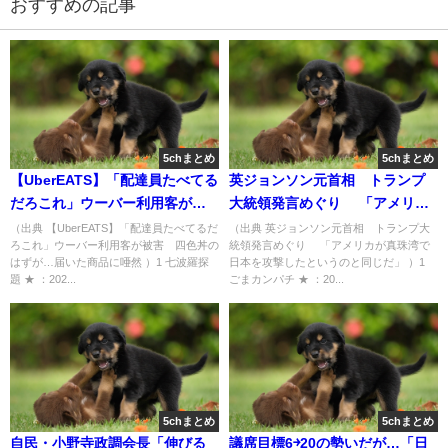
おすすめの記事
5chまとめ
5chまとめ
【UberEATS】「配達員たべてる
英ジョンソン元首相 トランプ
だろこれ」ウーバー利用客が被
大統領発言めぐり 「アメリカ
害 四色丼のはずが…届いた商
が真珠湾で日本を攻撃したとい
（出典 【UberEATS】「配達員たべてるだ
（出典 英ジョンソン元首相 トランプ大
ろこれ」ウーバー利用客が被害 四色丼の
統領発言めぐり 「アメリカが真珠湾で
品に唖然 [七波羅探題★]
うのと同じだ」 [ごまカンパチ
はずが…届いた商品に唖然 ）1 七波羅探
日本を攻撃したというのと同じだ」 ）1
★]
題 ★ ：202...
ごまカンパチ ★ ：20...
5chまとめ
5chまとめ
自民・小野寺政調会長「伸びる
議席目標6￫20の勢いだが…「日