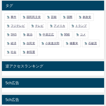
タグ
事件
国民民主党
芸能
国際
参政党
フジテレビ
テレビ
アメリカ
トランプ
SNS
政治
中居正広
関税
コメ
経済
自民党
小泉進次郎
備蓄米
石破茂
社会
参院選
逆アクセスランキング
5ch広告
5ch広告