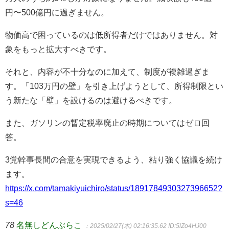
円〜500億円に過ぎません。
物価高で困っているのは低所得者だけではありません。対
象をもっと拡大すべきです。
それと、内容が不十分なのに加えて、制度が複雑過ぎま
す。「103万円の壁」を引き上げようとして、所得制限とい
う新たな「壁」を設けるのは避けるべきです。
また、ガソリンの暫定税率廃止の時期についてはゼロ回
答。
3党幹事長間の合意を実現できるよう、粘り強く協議を続け
ます。
https://x.com/tamakiyuichiro/status/1891784930327396652?
s=46
78
名無しどんぶらこ
：2025/02/27(木) 02:16:35.62
ID:5lZo4HJ00