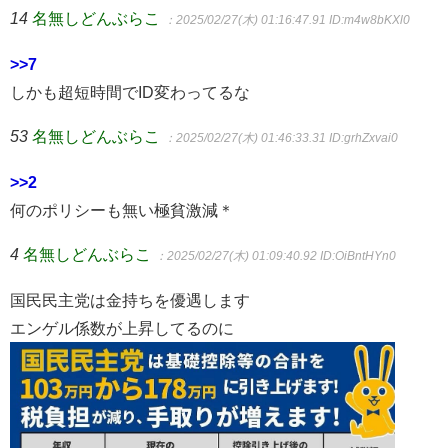
14
名無しどんぶらこ
：2025/02/27(木) 01:16:47.91
ID:m4w8bKXl0
>>7
しかも超短時間でID変わってるな
53
名無しどんぶらこ
：2025/02/27(木) 01:46:33.31
ID:grhZxvai0
>>2
何のポリシーも無い極貧激減＊
4
名無しどんぶらこ
：2025/02/27(木) 01:09:40.92
ID:OiBntHYn0
国民民主党は金持ちを優遇します
エンゲル係数が上昇してるのに