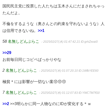
国民民主党に投票した人たちは玉木さんにだまされちゃっ
たんだよ。
不倫をするような（奥さんとの約束を守れないような）人
は信用できないね。
>>1
58
名無しどんぶらこ
：2025/02/27(木) 01:47:42.21
ID:grhZxvai0
>>29
お前毎日同じコピペばっかりやな
2
名無しどんぶらこ
：2025/02/27(木) 01:07:20.10
ID:1WfbYEE60
極貧＊には影響が一切ない案😚😚😚
7
名無しどんぶらこ
：2025/02/27(木) 01:12:07.83
ID:YWCTM7fG0
>>2
>>3明らかに同一人物なのにIDが変化する＊ｗ