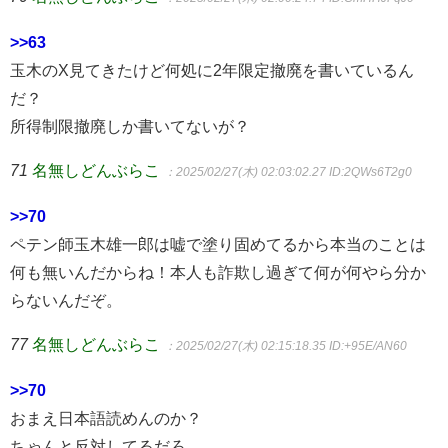
>>63
玉木のX見てきたけど何処に2年限定撤廃を書いているん
だ？
所得制限撤廃しか書いてないが？
71
名無しどんぶらこ
：2025/02/27(木) 02:03:02.27
ID:2QWs6T2g0
>>70
ペテン師玉木雄一郎は嘘で塗り固めてるから本当のことは
何も無いんだからね！本人も詐欺し過ぎて何が何やら分か
らないんだぞ。
77
名無しどんぶらこ
：2025/02/27(木) 02:15:18.35
ID:+95E/AN60
>>70
おまえ日本語読めんのか？
ちゃんと反対してるだろ