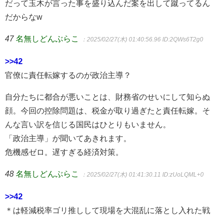
だって玉木が言った事を盛り込んだ案を出して蹴ってるん
だからなw
47
名無しどんぶらこ
：2025/02/27(木) 01:40:56.96
ID:2QWs6T2g0
>>42
官僚に責任転嫁するのが政治主導？
自分たちに都合が悪いことは、財務省のせいにして知らぬ
顔。今回の控除問題は、税金が取り過ぎたと責任転嫁。そ
んな言い訳を信じる国民はひとりもいません。
「政治主導」が聞いてあきれます。
危機感ゼロ。遅すぎる経済対策。
48
名無しどんぶらこ
：2025/02/27(木) 01:41:30.11
ID:zUoLQML+0
>>42
＊は軽減税率ゴリ推しして現場を大混乱に落とし入れた戦