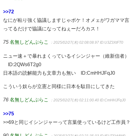
>>72
なにが粘り強く協議しますじゃボケ！オメェがワガママ言
ってるだけで協議になってねぇーだろカス！
75
名無しどんぶらこ
：2025/02/27(木) 02:08:08.97
ID:U3Z3XtFT0
ニュー速＋で暴れまくっているイシンジャー（維新信者）
ID:2QWs6T2g0
日本語の読解能力も文章力も無い ID:CmHHJFqJ0
こういう奴らが立憲と同様に日本を駄目にしてきた
76
名無しどんぶらこ
：2025/02/27(木) 02:11:00.40
ID:CmHHJFqJ0
>>75
>>69と同じイシンジャーって言葉使っているけど工作員？
90
名無しどんぶらこ