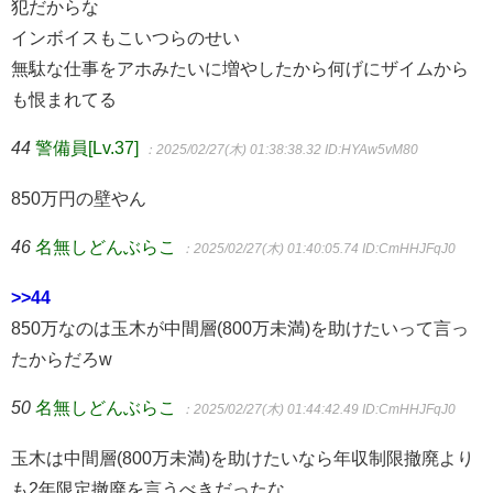
犯だからな
インボイスもこいつらのせい
無駄な仕事をアホみたいに増やしたから何げにザイムから
も恨まれてる
44
警備員[Lv.37]
：2025/02/27(木) 01:38:38.32
ID:HYAw5vM80
850万円の壁やん
46
名無しどんぶらこ
：2025/02/27(木) 01:40:05.74
ID:CmHHJFqJ0
>>44
850万なのは玉木が中間層(800万未満)を助けたいって言っ
たからだろw
50
名無しどんぶらこ
：2025/02/27(木) 01:44:42.49
ID:CmHHJFqJ0
玉木は中間層(800万未満)を助けたいなら年収制限撤廃より
も2年限定撤廃を言うべきだったな