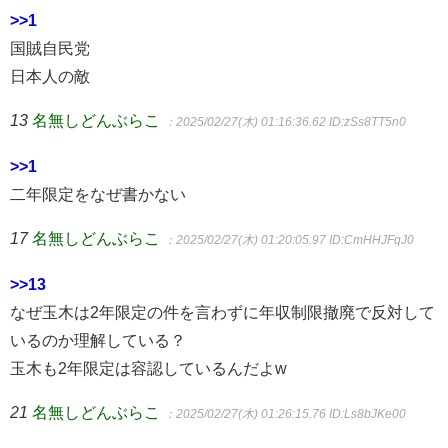
>>1
国賊自民党
日本人の敵
13
名無しどんぶらこ
：2025/02/27(木) 01:16:36.62
ID:zSs8TT5n0
>>1
二年限定をなぜ書かない
17
名無しどんぶらこ
：2025/02/27(木) 01:20:05.97
ID:CmHHJFqJ0
>>13
なぜ玉木は2年限定の件を言わずに年収制限撤廃で反対して
いるのか理解している？
玉木も2年限定は容認しているんだよw
21
名無しどんぶらこ
：2025/02/27(木) 01:26:15.76
ID:Ls8bJKe00