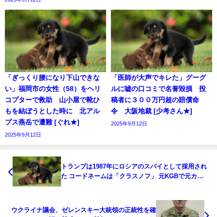
「ぎっくり腰になり下山できな
「医師が大声でキレた」グーグ
い」福岡市の女性（58）をヘリ
ルに嘘の口コミで名誉毀損 投
コプターで救助 山小屋で靴ひ
稿者に３００万円超の賠償命
もを結ぼうとした時に 北アル
令 大阪地裁 [少考さん★]
プス燕岳で遭難 [ぐれ★]
2025年9月12日
2025年9月12日
トランプは1987年にロシアのスパイとして採用され
た コードネームは「クラスノフ」 元KGBで元カザ
フスタン諜報部長のムサエフ氏主張 [ごまカンパチ
★]
ウクライナ議会、ゼレンスキー大統領の正統性を確