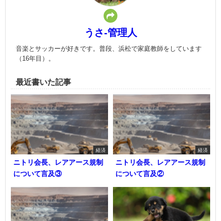
うさ-管理人
音楽とサッカーが好きです。普段、浜松で家庭教師をしています
（16年目）。
最近書いた記事
経済
経済
ニトリ会長、レアアース規制
ニトリ会長、レアアース規制
について言及③
について言及②