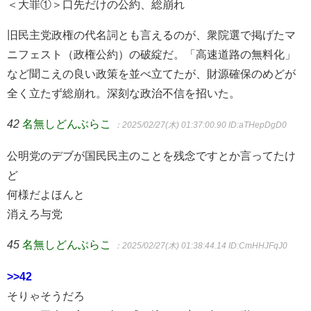
＜大罪①＞口先だけの公約、総崩れ
旧民主党政権の代名詞とも言えるのが、衆院選で掲げたマ
ニフェスト（政権公約）の破綻だ。「高速道路の無料化」
など聞こえの良い政策を並べ立てたが、財源確保のめどが
全く立たず総崩れ。深刻な政治不信を招いた。
42
名無しどんぶらこ
：2025/02/27(木) 01:37:00.90
ID:aTHepDgD0
公明党のデブが国民民主のことを残念ですとか言ってたけ
ど
何様だよほんと
消えろ与党
45
名無しどんぶらこ
：2025/02/27(木) 01:38:44.14
ID:CmHHJFqJ0
>>42
そりゃそうだろ