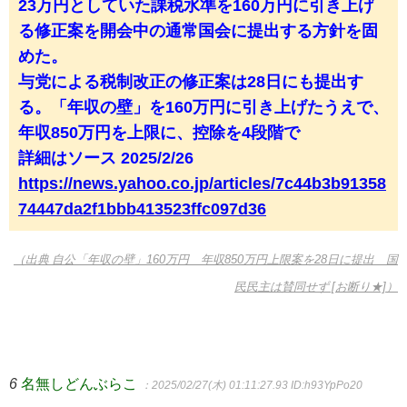
23万円としていた課税水準を160万円に引き上げ
る修正案を開会中の通常国会に提出する方針を固
めた。
与党による税制改正の修正案は28日にも提出す
る。「年収の壁」を160万円に引き上げたうえで、
年収850万円を上限に、控除を4段階で
詳細はソース 2025/2/26
https://news.yahoo.co.jp/articles/7c44b3b91358
74447da2f1bbb413523ffc097d36
（出典 自公「年収の壁」160万円 年収850万円上限案を28日に提出 国
民民主は賛同せず [お断り★]）
6
名無しどんぶらこ
：2025/02/27(木) 01:11:27.93
ID:h93YpPo20