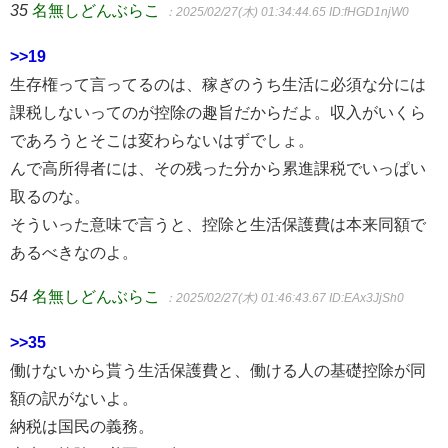
35
名無しどんぶらこ
：2025/02/27(木) 01:34:44.65
ID:fHGD1njW0
>>19
生存権って言ってるのは、稼ぎのうち生活に必須な分には
課税しないってのが控除の趣旨だからだよ。収入がいくら
であろうとそこは変わらないはずでしょ。
んで高所得者には、その残った分から累進課税でいっぱい
取るのな。
そういった意味で言うと、控除と生活保護費は本来同額で
あるべきなのよ。
54
名無しどんぶらこ
：2025/02/27(木) 01:46:43.67
ID:EAx3JjSh0
>>35
働けないから貰う生活保護費と、働ける人の基礎控除が同
額の訳がないよ。
納税は国民の義務。