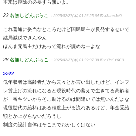
本来は控除の必要すら無いよ。
22
名無しどんぶらこ
：2025/02/27(木) 01:26:25.64
ID:k3uswJc/0
これ普通に妥当なところだけど国民民主が反発するせいで
結局減税できんやん
ほんま元民主だけあって流れが読めねーよな
28
名無しどんぶらこ
：2025/02/27(木) 01:32:37.39
ID:cYInCY6C0
>>22
低年収者は高齢者だから云々とか言い出したけど、インフ
レ賃上げの流れになると現役時代の蓄えで生きてる高齢者
が一番キツいからそこ助けるのは間違いでは無いんだよな
現役世代の給料はある程度上がる流れあるけど、年金受給
額とか上がらないだろうし
制度の設計自体はそこまでおかしくはない