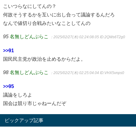
こいつらなにしてんの？
何故そうするかを互いに出し合って議論するんだろ
なんで値切り合戦みたいなことしてんの
95
名無しどんぶらこ
：2025/02/27(木) 02:24:08.05
ID:2QWs6T2g0
>>91
国民民主党が政治を止めるからだよ。
98
名無しどんぶらこ
：2025/02/27(木) 02:25:04.04
ID:VHX5vnps0
>>95
議論をしろよ
国会は競り市じゃねーんだぞ
ピックアップ記事