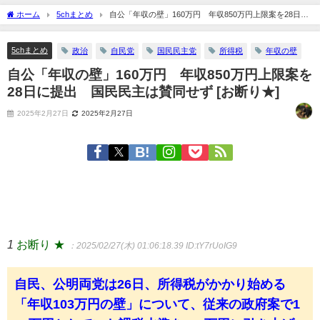
ホーム
5chまとめ
自公「年収の壁」160万円 年収850万円上限案を28日に
提出 国民民主は賛同せず [お断り★]
5chまとめ
政治
自民党
国民民主党
所得税
年収の壁
自公「年収の壁」160万円 年収850万円上限案を
28日に提出 国民民主は賛同せず [お断り★]
2025年2月27日
2025年2月27日
1
お断り ★
：2025/02/27(木) 01:06:18.39
ID:tY7rUoIG9
自民、公明両党は26日、所得税がかかり始める
「年収103万円の壁」について、従来の政府案で1