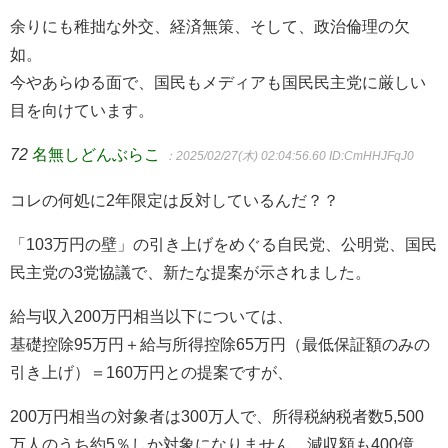
余りにも稚拙な外交、経済無策、そして、政治倫理の欠
如。
今やあらゆる面で、国民もメディアも国民民主党に厳しい
目を向けています。
72
名無しどんぶらこ
：2025/02/27(木) 02:04:56.60
ID:CmHHJFqJ0
コレの何処に2年限定は反対しているんだ？？
「103万円の壁」の引き上げをめぐる自民党、公明党、国民
民主党の3党協議で、新たな提案が示されました。
給与収入200万円相当以下については、
基礎控除95万円＋給与所得控除65万円（最低保証額のみの
引き上げ）＝160万円との提案ですが、
200万円相当の対象者は300万人で、所得税納税者数5,500
万人のうち約5％しか対象になりません。減収額も400億