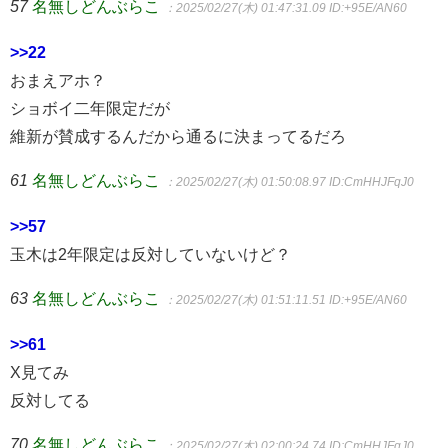
57
名無しどんぶらこ
：2025/02/27(木) 01:47:31.09
ID:+95E/AN60
>>22
おまえアホ？
ショボイ二年限定だが
維新が賛成するんだから通るに決まってるだろ
61
名無しどんぶらこ
：2025/02/27(木) 01:50:08.97
ID:CmHHJFqJ0
>>57
玉木は2年限定は反対していないけど？
63
名無しどんぶらこ
：2025/02/27(木) 01:51:11.51
ID:+95E/AN60
>>61
X見てみ
反対してる
70
名無しどんぶらこ
：2025/02/27(木) 02:00:24.74
ID:CmHHJFqJ0