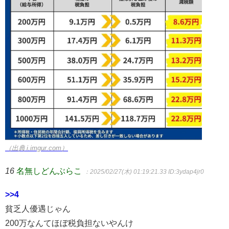
（出典 i.imgur.com）
16
名無しどんぶらこ
：2025/02/27(木) 01:19:21.33
ID:3ydap4jr0
>>4
貧乏人優遇じゃん
200万なんてほぼ税負担ないやんけ