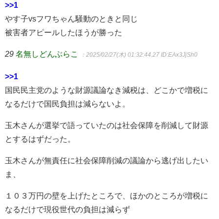
>>1
やす子vsフワちゃん騒動のときと同じ
被害者アピールしたほうが勝った
29
名無しどんぶらこ
：2025/02/27(木) 01:32:44.27
ID:EAx3JjSh0
>>1
国民民主党のような財源議論なき減税は、どこかで増税に
なるだけで国民負担は減らないよ。
玉木さんが選挙で語っていたのは社会保障を削減して財源
とするはずだった。
玉木さんが無責任に社会保障削減の議論から逃げ出したい
ま、
１０３万円の壁を上げたところで、ほかのところが増税に
なるだけで現役世代の負担は減らず