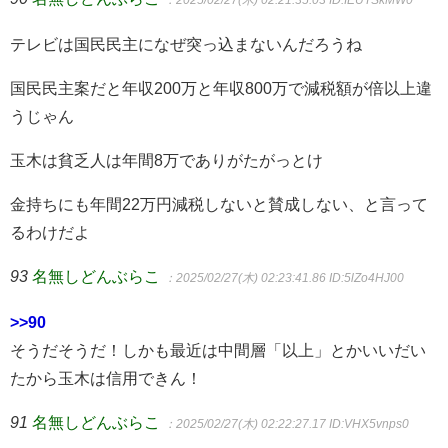
：2025/02/27(木) 02:21:35.03
ID:IEUTSkMW0
テレビは国民民主になぜ突っ込まないんだろうね
国民民主案だと年収200万と年収800万で減税額が倍以上違
うじゃん
玉木は貧乏人は年間8万でありがたがっとけ
金持ちにも年間22万円減税しないと賛成しない、と言って
るわけだよ
93
名無しどんぶらこ
：2025/02/27(木) 02:23:41.86
ID:5lZo4HJ00
>>90
そうだそうだ！しかも最近は中間層「以上」とかいいだい
たから玉木は信用できん！
91
名無しどんぶらこ
：2025/02/27(木) 02:22:27.17
ID:VHX5vnps0