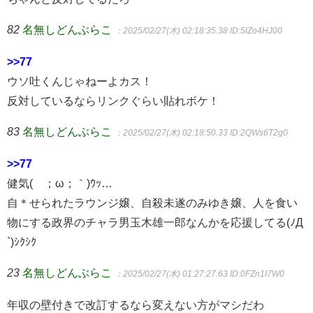
82
名無しどんぶらこ
：2025/02/27(木) 02:18:35.38
ID:5lZo4HJ00
>>77
ウソ吐くんじゃねーよカス！
反対しているならリンクぐらい貼れボケ！
83
名無しどんぶらこ
：2025/02/27(木) 02:18:50.33
ID:2QWs6T2g0
>>77
健気(´；ω；｀)ｳｯ…
自＊せられたラウンジ嬢、自殺未遂のみゆき嬢、人を食い
物にする政界のチャラ男玉木雄一郎なんかを応援してる(ﾉД
`)ｼｸｼｸ
23
名無しどんぶらこ
：2025/02/27(木) 01:27:27.63
ID:0FZn1I7W0
年収の壁付きで改訂するなら変えない方がマシだわ