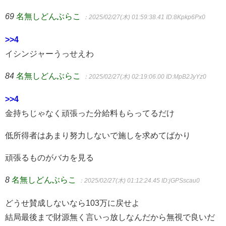
69
名無しどんぶらこ
：2025/02/27(木) 01:59:38.41
ID:8Kpkp6Px0
>>4
イシンジャーうっせえわ
84
名無しどんぶらこ
：2025/02/27(木) 02:19:06.00
ID:MpB2JyYz0
>>4
金持ちじゃなく頑張った分給料もらってるだけ
低所得者はあまり努力しないで施しを求めてばかり
頑張るものがバカを見る
8
名無しどんぶらこ
：2025/02/27(木) 01:12:24.45
ID:jGPSscau0
どうせ賛成しないなら103万に戻せよ
結局最後まで財源無く言いっ放しなんだから無視で良いだ