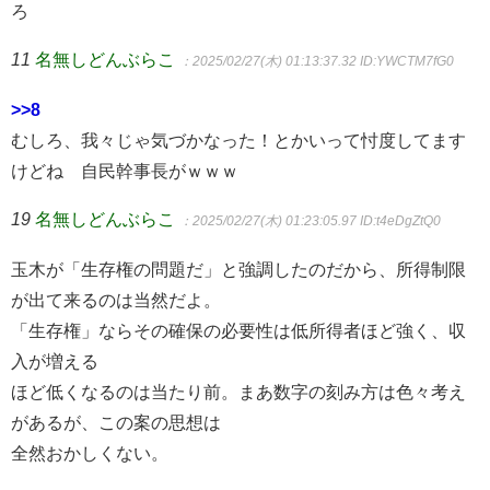
ろ
11
名無しどんぶらこ
：2025/02/27(木) 01:13:37.32
ID:YWCTM7fG0
>>8
むしろ、我々じゃ気づかなった！とかいって忖度してます
けどね 自民幹事長がｗｗｗ
19
名無しどんぶらこ
：2025/02/27(木) 01:23:05.97
ID:t4eDgZtQ0
玉木が「生存権の問題だ」と強調したのだから、所得制限
が出て来るのは当然だよ。
「生存権」ならその確保の必要性は低所得者ほど強く、収
入が増える
ほど低くなるのは当たり前。まあ数字の刻み方は色々考え
があるが、この案の思想は
全然おかしくない。