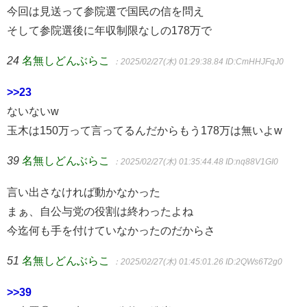
今回は見送って参院選で国民の信を問え
そして参院選後に年収制限なしの178万で
24
名無しどんぶらこ
：2025/02/27(木) 01:29:38.84
ID:CmHHJFqJ0
>>23
ないないw
玉木は150万って言ってるんだからもう178万は無いよw
39
名無しどんぶらこ
：2025/02/27(木) 01:35:44.48
ID:nq88V1GI0
言い出さなければ動かなかった
まぁ、自公与党の役割は終わったよね
今迄何も手を付けていなかったのだからさ
51
名無しどんぶらこ
：2025/02/27(木) 01:45:01.26
ID:2QWs6T2g0
>>39