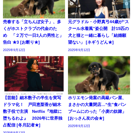
売春する「立ちんぼ女子」、多
元グラドル・小野真弓44歳が“ス
くがホストクラブの代金のた
クール水着風”姿公開 計15匹の
め 「２万で一日3人の男性と」
犬と猫と一緒に暮らし「結婚願
告白 ★3 [お断り★]
望ない」 [ネギうどん★]
2025年9月12日
2025年9月12日
【芸能】細木数子の半生を実写
ホリエモン発案の高級パン屋、
ドラマ化！ 戸田恵梨香が細木
まさかの大量閉店…“生”食パン
数子役で主演 Netflix『地獄に
ブームにのった「小麦の奴隷」
堕ちるわよ』 2026年に世界独
[おっさん友の会★]
占配信 [冬月記者★]
2025年9月12日
2025年9月12日