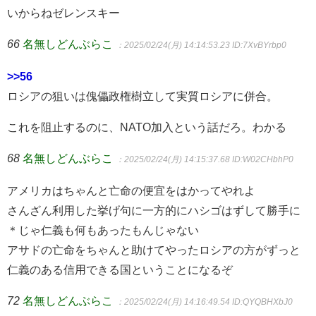
いからねゼレンスキー
66
名無しどんぶらこ
：2025/02/24(月) 14:14:53.23
ID:7XvBYrbp0
>>56
ロシアの狙いは傀儡政権樹立して実質ロシアに併合。
これを阻止するのに、NATO加入という話だろ。わかる
68
名無しどんぶらこ
：2025/02/24(月) 14:15:37.68
ID:W02CHbhP0
アメリカはちゃんと亡命の便宜をはかってやれよ
さんざん利用した挙げ句に一方的にハシゴはずして勝手に
＊じゃ仁義も何もあったもんじゃない
アサドの亡命をちゃんと助けてやったロシアの方がずっと
仁義のある信用できる国ということになるぞ
72
名無しどんぶらこ
：2025/02/24(月) 14:16:49.54
ID:QYQBHXbJ0