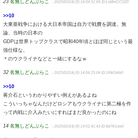
23
名無しどんぶらこ
：2025/02/24(月) 14:04:51.69
ID:LxMmCCGZ0
>>10
大東亜戦争における大日本帝国は自力で戦費を調達。無
論、当時の日本の
GDPは世界トップクラスで昭和40年頃とほぼ同じという最
強仕様な。
＊のウクライナなどと一緒にするなｗ
32
名無しどんぶらこ
：2025/02/24(月) 14:06:25.04
ID:1Rki5iKk0
>>10
蒋介石というわかりやすい例えがあるよね
こういっちゃなんだけどロシアもウクライナに第二極を作
って内戦に介入みたいにすればまだ良かったのにね
14
名無しどんぶらこ
：2025/02/24(月) 14:01:41.43
ID:8d7K1xts0