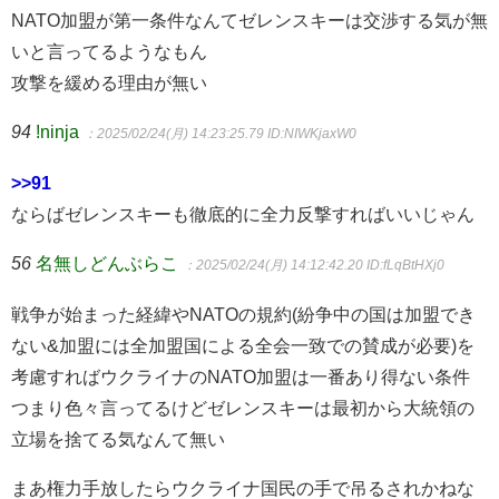
NATO加盟が第一条件なんてゼレンスキーは交渉する気が無
いと言ってるようなもん
攻撃を緩める理由が無い
94
!ninja
：2025/02/24(月) 14:23:25.79
ID:NIWKjaxW0
>>91
ならばゼレンスキーも徹底的に全力反撃すればいいじゃん
56
名無しどんぶらこ
：2025/02/24(月) 14:12:42.20
ID:fLqBtHXj0
戦争が始まった経緯やNATOの規約(紛争中の国は加盟でき
ない&加盟には全加盟国による全会一致での賛成が必要)を
考慮すればウクライナのNATO加盟は一番あり得ない条件
つまり色々言ってるけどゼレンスキーは最初から大統領の
立場を捨てる気なんて無い
まあ権力手放したらウクライナ国民の手で吊るされかねな