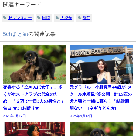
関連キーワード
ゼレンスキー
国際
大統領
辞任
5chまとめ
の関連記事
売春する「立ちんぼ女子」、多
元グラドル・小野真弓44歳が“ス
くがホストクラブの代金のた
クール水着風”姿公開 計15匹の
め 「２万で一日3人の男性と」
犬と猫と一緒に暮らし「結婚願
告白 ★3 [お断り★]
望ない」 [ネギうどん★]
2025年9月12日
2025年9月12日