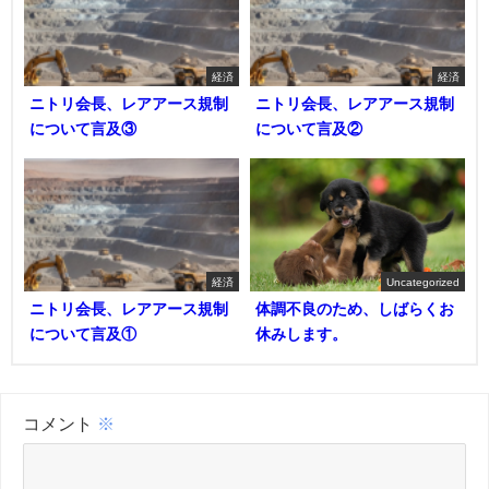
経済
経済
ニトリ会長、レアアース規制
ニトリ会長、レアアース規制
について言及③
について言及②
経済
Uncategorized
ニトリ会長、レアアース規制
体調不良のため、しばらくお
について言及①
休みします。
コメント
※