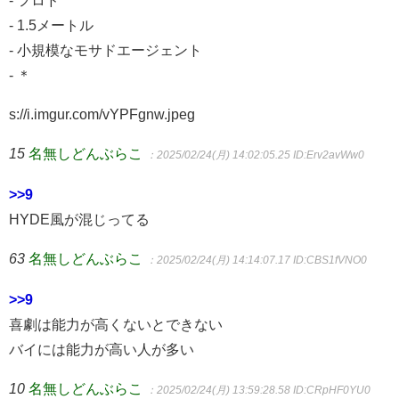
- フロド
- 1.5メートル
- 小規模なモサドエージェント
- ＊
s://i.imgur.com/vYPFgnw.jpeg
15
名無しどんぶらこ
：2025/02/24(月) 14:02:05.25
ID:Erv2avWw0
>>9
HYDE風が混じってる
63
名無しどんぶらこ
：2025/02/24(月) 14:14:07.17
ID:CBS1fVNO0
>>9
喜劇は能力が高くないとできない
バイには能力が高い人が多い
10
名無しどんぶらこ
：2025/02/24(月) 13:59:28.58
ID:CRpHF0YU0