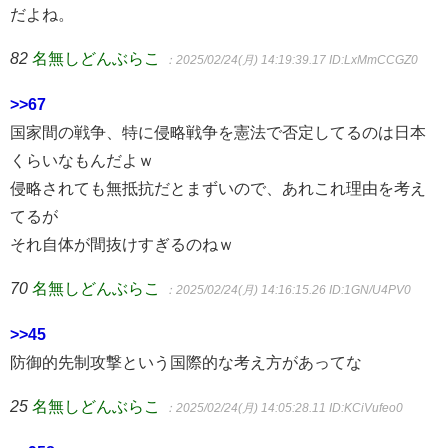
だよね。
82
名無しどんぶらこ
：2025/02/24(月) 14:19:39.17
ID:LxMmCCGZ0
>>67
国家間の戦争、特に侵略戦争を憲法で否定してるのは日本
くらいなもんだよｗ
侵略されても無抵抗だとまずいので、あれこれ理由を考え
てるが
それ自体が間抜けすぎるのねｗ
70
名無しどんぶらこ
：2025/02/24(月) 14:16:15.26
ID:1GN/U4PV0
>>45
防御的先制攻撃という国際的な考え方があってな
25
名無しどんぶらこ
：2025/02/24(月) 14:05:28.11
ID:KCiVufeo0