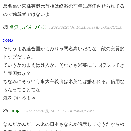
悪名高い東條英機元首相は終戦の前年に辞任させられてる
ので独裁者ではないよ
88
名無しどんぶらこ
：2025/02/24(月) 14:21:58.39
ID:LxMmCCGZ0
>>83
そりゃまあ連合国からみりゃ悪名高いだろな。敵の実質的
トップだしさ。
ていうかおまえは外人か、それとも米英にしっぽふってき
た売国奴か？
ちなみにそういう事大主義者は米英では嫌われる。信用な
らんってことでな。
気をつけろよｗ
86
!ninja
：2025/02/24(月) 14:21:27.25
ID:NIWKjaxW0
なんだかんだ、未来の日本もなんか暗示してそうだから核