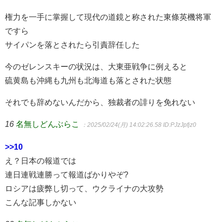
権力を一手に掌握して現代の道鏡と称された東條英機将軍
ですら
サイパンを落とされたら引責辞任した
今のゼレンスキーの状況は、大東亜戦争に例えると
硫黄島も沖縄も九州も北海道も落とされた状態
それでも辞めないんだから、独裁者の誹りを免れない
16
名無しどんぶらこ
：2025/02/24(月) 14:02:26.58
ID:PJzJpfjz0
>>10
え？日本の報道では
連日連戦連勝って報道ばかりやぞ?
ロシアは疲弊し切って、ウクライナの大攻勢
こんな記事しかない