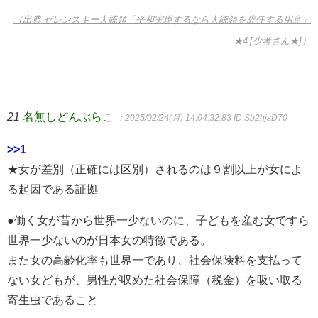
（出典 ゼレンスキー大統領「平和実現するなら大統領を辞任する用意」
★4 [少考さん★]）
21
名無しどんぶらこ
：2025/02/24(月) 14:04:32.83
ID:Sb2hjsD70
>>1
★女が差別（正確には区別）されるのは９割以上が女によ
る起因である証拠
●働く女が昔から世界一少ないのに、子どもを産む女ですら
世界一少ないのが日本女の特徴である。
また女の高齢化率も世界一であり、社会保険料を支払って
ない女どもが、男性が収めた社会保障（税金）を吸い取る
寄生虫であること