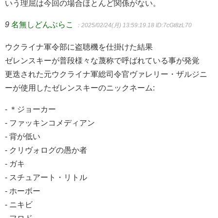
いう理屈は今回の場合ほとんど関係がない。
9
名無しどんぶらこ
：2025/02/24(月) 13:59:19.18
ID:7cGt8zL70
ウクライナ軍令部に盗聴機を仕掛けた結果
ゼレンスキーが普段様々な蔑称で呼ばれている事が発覚
更迭された元ウクライナ軍総司令官ヴァレリー・ザルジニ
ーが使用したゼレンスキーのニックネーム:
- ＊ジョーカー
- ファッキンコメディアン
- 背が低い
- クリヴォログの愚か者
- ガキ
- スチュアート・リトル
- ホーボー
- ニキビ