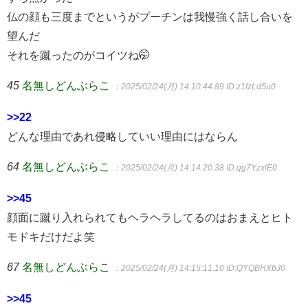
仏の顔も三度までというがプーチンは我慢強く話し合いを
望んだ
それを蹴ったのがコイツね🤭
45
名無しどんぶらこ
：2025/02/24(月) 14:10:44.89
ID:z1fzLd5u0
>>22
どんな理由であれ侵略していい理由にはならん
64
名無しどんぶらこ
：2025/02/24(月) 14:14:20.38
ID:qg7YzxlE0
>>45
顔面に蹴り入れられてもヘラヘラしてるのはおまえとヒト
モドキだけだよ笑
67
名無しどんぶらこ
：2025/02/24(月) 14:15:11.10
ID:QYQBHXbJ0
>>45