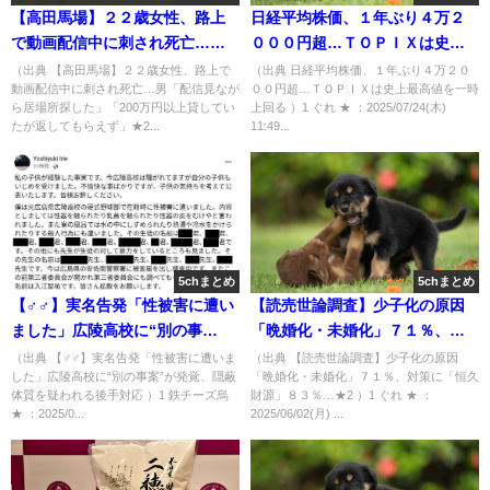
【高田馬場】２２歳女性、路上
日経平均株価、１年ぶり４万２
で動画配信中に刺され死亡…男
０００円超…ＴＯＰＩＸは史上
「配信見ながら居場所探した」
最高値を一時上回る [ぐれ★]
（出典 【高田馬場】２２歳女性、路上で
（出典 日経平均株価、１年ぶり４万２０
動画配信中に刺され死亡…男「配信見なが
００円超…ＴＯＰＩＸは史上最高値を一時
「200万円以上貸していたが返し
ら居場所探した」「200万円以上貸してい
上回る ）1 ぐれ ★ ：2025/07/24(木)
てもらえず」★2 [ぐれ★]
たが返してもらえず」★2...
11:49...
5chまとめ
5chまとめ
【♂♂】実名告発「性被害に遭い
【読売世論調査】少子化の原因
ました」広陵高校に“別の事
「晩婚化・未婚化」７１％、対
案”が発覚、隠蔽体質を疑われる
策に「恒久財源」８３％…★2
（出典 【♂♂】実名告発「性被害に遭いま
（出典 【読売世論調査】少子化の原因
した」広陵高校に“別の事案”が発覚、隠蔽
「晩婚化・未婚化」７１％、対策に「恒久
後手対応 [鉄チーズ烏★]
[ぐれ★]
体質を疑われる後手対応 ）1 鉄チーズ烏
財源」８３％…★2 ）1 ぐれ ★ ：
★ ：2025/0...
2025/06/02(月) ...