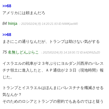
>>68
アメリカには頼まんだろ
84
!ninja
：2025/02/24(月) 14:20:21.93
ID:NIWKjaxW0
>>68
まさにこの通りなんだが、トランプは助けない気がする
75
名無しどんぶらこ
：2025/02/24(月) 14:18:00.72
ID:kADR6ZuZ0
イスラエルの戦車が２３年ぶりにヨルダン川西岸のパレス
チナ領土に進入したと、ＡＰ通信が２３日（現地時間）報
じた。
トランプとイスラエルはほんまにパレスチナを殲滅させる
気なんか？
そのためのロシアとトランプの密約でもあるのではと疑う