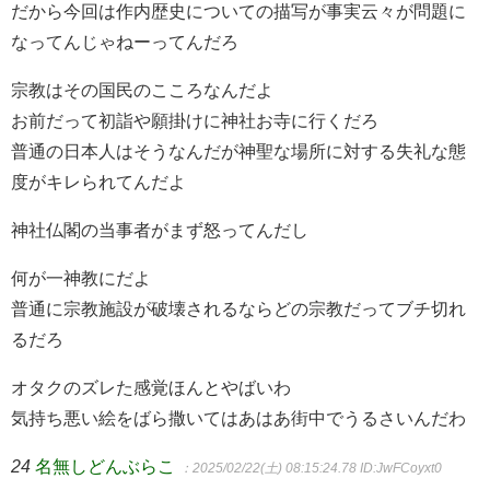
だから今回は作内歴史についての描写が事実云々が問題に
なってんじゃねーってんだろ
宗教はその国民のこころなんだよ
お前だって初詣や願掛けに神社お寺に行くだろ
普通の日本人はそうなんだが神聖な場所に対する失礼な態
度がキレられてんだよ
神社仏閣の当事者がまず怒ってんだし
何が一神教にだよ
普通に宗教施設が破壊されるならどの宗教だってブチ切れ
るだろ
オタクのズレた感覚ほんとやばいわ
気持ち悪い絵をばら撒いてはあはあ街中でうるさいんだわ
24
名無しどんぶらこ
：2025/02/22(土) 08:15:24.78
ID:JwFCoyxt0