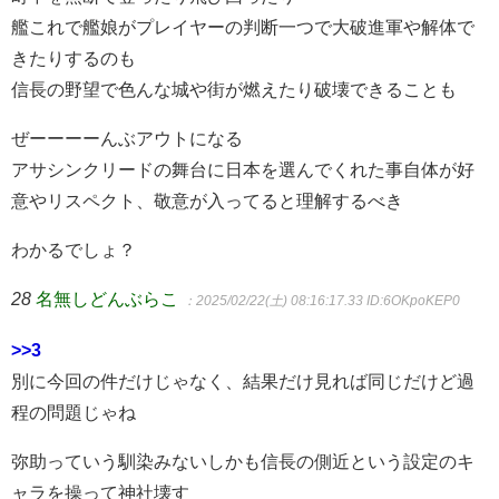
艦これで艦娘がプレイヤーの判断一つで大破進軍や解体で
きたりするのも
信長の野望で色んな城や街が燃えたり破壊できることも
ぜーーーーんぶアウトになる
アサシンクリードの舞台に日本を選んでくれた事自体が好
意やリスペクト、敬意が入ってると理解するべき
わかるでしょ？
28
名無しどんぶらこ
：2025/02/22(土) 08:16:17.33
ID:6OKpoKEP0
>>3
別に今回の件だけじゃなく、結果だけ見れば同じだけど過
程の問題じゃね
弥助っていう馴染みないしかも信長の側近という設定のキ
ャラを操って神社壊す