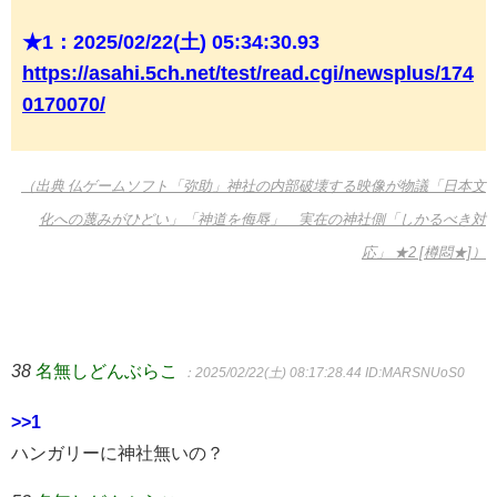
★1：2025/02/22(土) 05:34:30.93
https://asahi.5ch.net/test/read.cgi/newsplus/174
0170070/
（出典 仏ゲームソフト「弥助」神社の内部破壊する映像が物議「日本文
化への蔑みがひどい」「神道を侮辱」 実在の神社側「しかるべき対
応」 ★2 [樽悶★]）
38
名無しどんぶらこ
：2025/02/22(土) 08:17:28.44
ID:MARSNUoS0
>>1
ハンガリーに神社無いの？