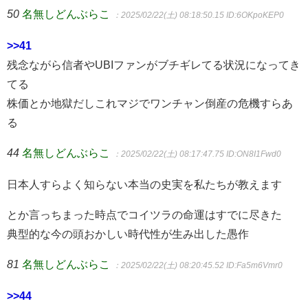
50
名無しどんぶらこ
：2025/02/22(土) 08:18:50.15
ID:6OKpoKEP0
>>41
残念ながら信者やUBIファンがブチギレてる状況になってき
てる
株価とか地獄だしこれマジでワンチャン倒産の危機すらあ
る
44
名無しどんぶらこ
：2025/02/22(土) 08:17:47.75
ID:ON8I1Fwd0
日本人すらよく知らない本当の史実を私たちが教えます
とか言っちまった時点でコイツラの命運はすでに尽きた
典型的な今の頭おかしい時代性が生み出した愚作
81
名無しどんぶらこ
：2025/02/22(土) 08:20:45.52
ID:Fa5m6Vmr0
>>44