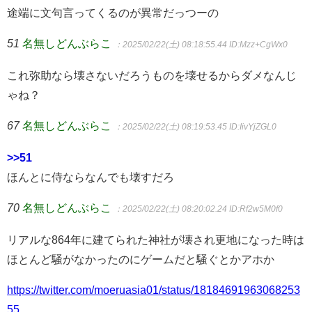
途端に文句言ってくるのが異常だっつーの
51
名無しどんぶらこ
：2025/02/22(土) 08:18:55.44
ID:Mzz+CgWx0
これ弥助なら壊さないだろうものを壊せるからダメなんじ
ゃね？
67
名無しどんぶらこ
：2025/02/22(土) 08:19:53.45
ID:IivYjZGL0
>>51
ほんとに侍ならなんでも壊すだろ
70
名無しどんぶらこ
：2025/02/22(土) 08:20:02.24
ID:Rf2w5M0f0
リアルな864年に建てられた神社が壊され更地になった時は
ほとんど騒がなかったのにゲームだと騒ぐとかアホか
https://twitter.com/moeruasia01/status/18184691963068253
55