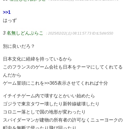
>>1
はっず
3
名無しどんぶらこ
：2025/02/22(土) 08:11:57.73
ID:tL5sNrS50
別に良いだろ？
日本文化に経緯を持っているから
このフランスのゲーム会社も日本をテーマにしてくれてる
んだから
ゲーム冒頭にこれを>>365表示させてくれれば十分
イチイチゲーム内で壊すなとかいい始めたら
ゴジラで東京タワー壊したり新幹線破壊したり
コロニー落としで国の地形が変わったり
スパイダーマンが建物の所有者の許可なくニューヨークの
町中を無断で登ったり飛び回ったり