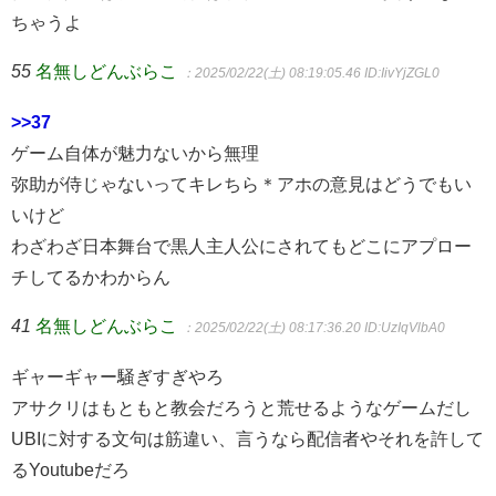
ちゃうよ
55
名無しどんぶらこ
：2025/02/22(土) 08:19:05.46
ID:IivYjZGL0
>>37
ゲーム自体が魅力ないから無理
弥助が侍じゃないってキレちら＊アホの意見はどうでもい
いけど
わざわざ日本舞台で黒人主人公にされてもどこにアプロー
チしてるかわからん
41
名無しどんぶらこ
：2025/02/22(土) 08:17:36.20
ID:UzIqVlbA0
ギャーギャー騒ぎすぎやろ
アサクリはもともと教会だろうと荒せるようなゲームだし
UBIに対する文句は筋違い、言うなら配信者やそれを許して
るYoutubeだろ