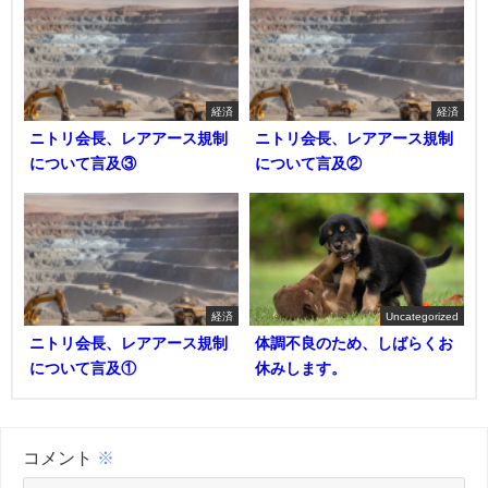
経済
経済
ニトリ会長、レアアース規制
ニトリ会長、レアアース規制
について言及③
について言及②
経済
Uncategorized
ニトリ会長、レアアース規制
体調不良のため、しばらくお
について言及①
休みします。
コメント
※