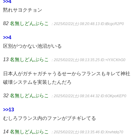
>>4
黙れサヨクチョン
82
名無しどんぶらこ
：2025/02/22(土) 08:20:48.13
ID:tBcgcR2P0
>>4
区別がつかない池沼がいる
13
名無しどんぶらこ
：2025/02/22(土) 08:13:35.25
ID:+lYXCKhG0
日本人がガチャガチャうるせーからフランスもキレて神社
破壊システムを実装したんだろ
32
名無しどんぶらこ
：2025/02/22(土) 08:16:44.32
ID:6OKpoKEP0
>>13
むしろフランス内のファンがブチギレてる
14
名無しどんぶらこ
：2025/02/22(土) 08:13:35.46
ID:Xnvhtdq70