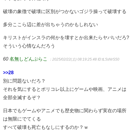
破壊の象徴で破壊に区別がつかないゴジラ操って破壊する
多分ここら辺に差が出ちゃうのかもしれない
キリストがインスラの何かを壊すとか出来たらヤバいだろ?
そういう心情なんだろう
60
名無しどんぶらこ
：2025/02/22(土) 08:19:25.48
ID:tL5sNrS50
>>28
別に問題ないだろ？
それを気にするとポリコレ以上にゲームや映画、アニメは
全部全滅するぞ？
日本でもゲームやアニメでも歴史物に関わらず実在の場所
は無限にでてくる
すべて破壊も死亡もなしにするのか？ｗ