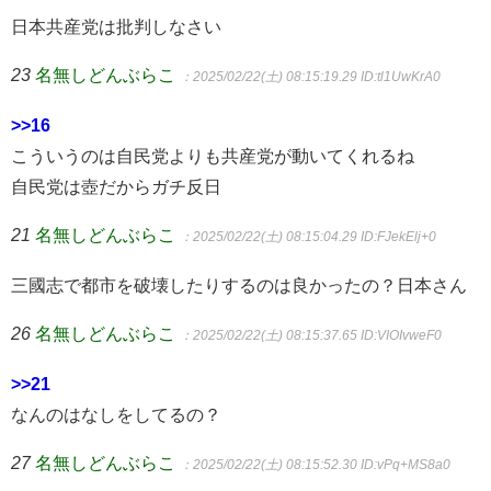
日本共産党は批判しなさい
23
名無しどんぶらこ
：2025/02/22(土) 08:15:19.29
ID:tl1UwKrA0
>>16
こういうのは自民党よりも共産党が動いてくれるね
自民党は壺だからガチ反日
21
名無しどんぶらこ
：2025/02/22(土) 08:15:04.29
ID:FJekElj+0
三國志で都市を破壊したりするのは良かったの？日本さん
26
名無しどんぶらこ
：2025/02/22(土) 08:15:37.65
ID:VIOIvweF0
>>21
なんのはなしをしてるの？
27
名無しどんぶらこ
：2025/02/22(土) 08:15:52.30
ID:vPq+MS8a0