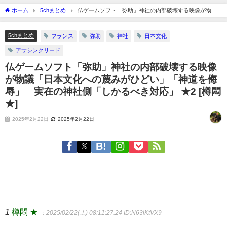
ホーム
5chまとめ
仏ゲームソフト「弥助」神社の内部破壊する映像が物議
「日本文化への蔑みがひどい」「神道を侮辱」 実在の神社側「しかるべき対応」 ★2
[樽悶★]
5chまとめ
フランス
弥助
神社
日本文化
アサシンクリード
仏ゲームソフト「弥助」神社の内部破壊する映像
が物議「日本文化への蔑みがひどい」「神道を侮
辱」 実在の神社側「しかるべき対応」 ★2 [樽悶
★]
2025年2月22日
2025年2月22日
1
樽悶 ★
：2025/02/22(土) 08:11:27.24
ID:N63lKtVX9