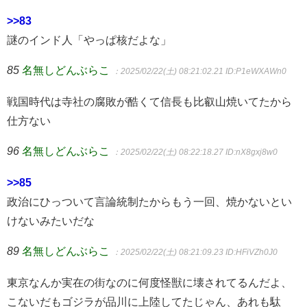
>>83
謎のインド人「やっぱ核だよな」
85
名無しどんぶらこ
：2025/02/22(土) 08:21:02.21
ID:P1eWXAWn0
戦国時代は寺社の腐敗が酷くて信長も比叡山焼いてたから
仕方ない
96
名無しどんぶらこ
：2025/02/22(土) 08:22:18.27
ID:nX8gxj8w0
>>85
政治にひっついて言論統制たからもう一回、焼かないとい
けないみたいだな
89
名無しどんぶらこ
：2025/02/22(土) 08:21:09.23
ID:HFiVZh0J0
東京なんか実在の街なのに何度怪獣に壊されてるんだよ、
こないだもゴジラが品川に上陸してたじゃん、あれも駄