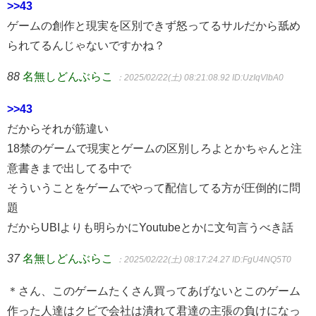
>>43
ゲームの創作と現実を区別できず怒ってるサルだから舐め
られてるんじゃないですかね？
88
名無しどんぶらこ
：2025/02/22(土) 08:21:08.92
ID:UzIqVlbA0
>>43
だからそれが筋違い
18禁のゲームで現実とゲームの区別しろよとかちゃんと注
意書きまで出してる中で
そういうことをゲームでやって配信してる方が圧倒的に問
題
だからUBIよりも明らかにYoutubeとかに文句言うべき話
37
名無しどんぶらこ
：2025/02/22(土) 08:17:24.27
ID:FgU4NQ5T0
＊さん、このゲームたくさん買ってあげないとこのゲーム
作った人達はクビで会社は潰れて君達の主張の負けになっ