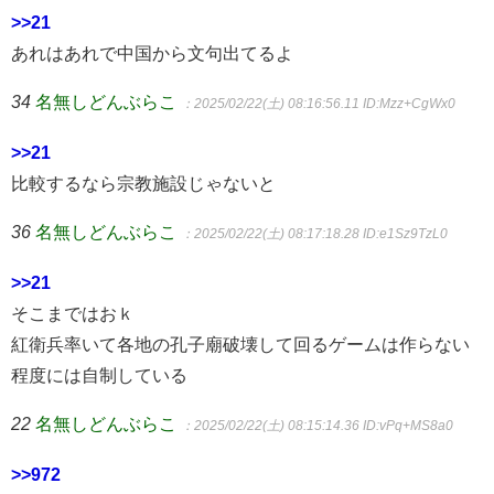
>>21
あれはあれで中国から文句出てるよ
34
名無しどんぶらこ
：2025/02/22(土) 08:16:56.11
ID:Mzz+CgWx0
>>21
比較するなら宗教施設じゃないと
36
名無しどんぶらこ
：2025/02/22(土) 08:17:18.28
ID:e1Sz9TzL0
>>21
そこまではおｋ
紅衛兵率いて各地の孔子廟破壊して回るゲームは作らない
程度には自制している
22
名無しどんぶらこ
：2025/02/22(土) 08:15:14.36
ID:vPq+MS8a0
>>972