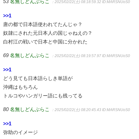
53
名無しどんぶらこ
：2025/02/22(土) 08:18:59.32
ID:MARSNUoS0
>>1
唐の都で日本語使われてたんじゃ？
奴隷にされた元日本人の国じゃねえの？
白村江の戦いで日本と中国に分かれた
69
名無しどんぶらこ
：2025/02/22(土) 08:19:57.97
ID:MARSNUoS0
>>1
どう見ても日本語らしき単語が
沖縄はもちろん
トルコやハンガリー語にも残ってる
80
名無しどんぶらこ
：2025/02/22(土) 08:20:45.43
ID:MARSNUoS0
>>1
弥助のイメージ