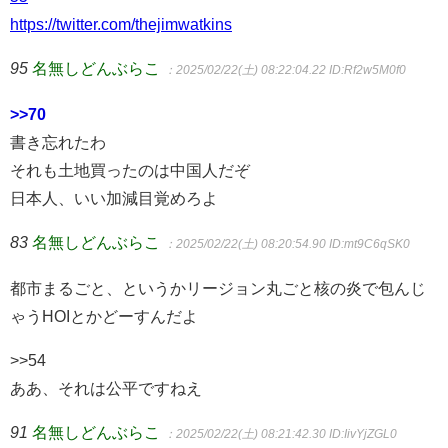
https://twitter.com/thejimwatkins
95
名無しどんぶらこ
：2025/02/22(土) 08:22:04.22
ID:Rf2w5M0f0
>>70
書き忘れたわ
それも土地買ったのは中国人だぞ
日本人、いい加減目覚めろよ
83
名無しどんぶらこ
：2025/02/22(土) 08:20:54.90
ID:mt9C6qSK0
都市まるごと、というかリージョン丸ごと核の炎で包んじ
ゃうHOIとかどーすんだよ
>>54
ああ、それは公平ですねえ
91
名無しどんぶらこ
：2025/02/22(土) 08:21:42.30
ID:IivYjZGL0