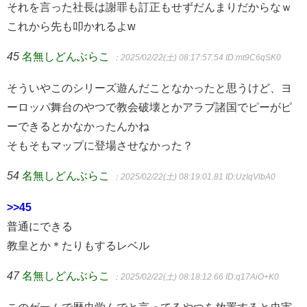
それを言った社長は謝罪も訂正もせずだんまりだからなｗ
これから先も叩かれるよw
45
名無しどんぶらこ
：2025/02/22(土) 08:17:57.54
ID:mt9C6qSK0
そういやこのシリーズ遊んだことなかったと思うけど、ヨ
ーロッパ舞台のやつで教会破壊とかアラブ諸国でピーがピ
ーできるとかなかったんかね
そもそもマップに登場させなかった？
54
名無しどんぶらこ
：2025/02/22(土) 08:19:01.81
ID:UzIqVlbA0
>>45
普通にできる
教皇とか＊たりもするレベル
47
名無しどんぶらこ
：2025/02/22(土) 08:18:12.66
ID:q17AiO+K0