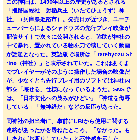
この神社は、1400年以上の歴史があるとされる
「播磨国総社 射楯兵主（いたてひょうず）神
社」（兵庫県姫路市）。発売日が近づき、ユーチ
ューバーらによるシャドウズの先行プレイ映像が
配信サイトで次々に公開されると、弥助が神社の
中で暴れ、置かれている物を刀で壊していく動画
が話題となった。英語版で場所は「itatehyozu Sh
rine（神社）」と表示されていた。これはあくま
でプレイヤーがそのように操作した場合の映像だ
が、少なくとも先行プレイ用のソフトでは神社内
部を「壊せる」仕様になっているようだ。SNSで
は、「日本文化への蔑みがひどい」「神道を侮辱
している」「無神経だ」などの反応があった。
同神社の担当者に、事前にUBIから使用に関する
連絡があったかを尋ねたところ、「なかった。も
しあればお断りしていた」と不快感を示した。