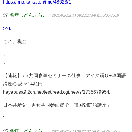
https://img.kaikai.ch/img/48623/1
97
名無しどんぶらこ
：2025/02/22(土) 08:22:27.68
ID:FxxGl8S10
>>1
これ、税金
↓
↓
【速報】♂♀共同参画セミナーの仕事、アイヌ踊り+韓国語
講座👉諸々14兆円
hayabusa9.2ch.net/test/read.cgi/news/1735679954/
日本共産党 男女共同参画費で「韓国朝鮮語講座」
'
99
名無しどんぶらこ
：2025/02/22(土) 08:22:32.56
ID:kAZMJwhY0