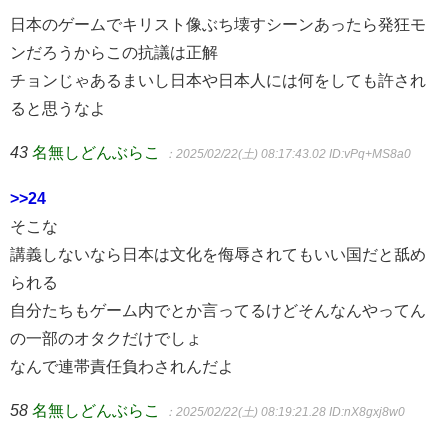
日本のゲームでキリスト像ぶち壊すシーンあったら発狂モ
ンだろうからこの抗議は正解
チョンじゃあるまいし日本や日本人には何をしても許され
ると思うなよ
43
名無しどんぶらこ
：2025/02/22(土) 08:17:43.02
ID:vPq+MS8a0
>>24
そこな
講義しないなら日本は文化を侮辱されてもいい国だと舐め
られる
自分たちもゲーム内でとか言ってるけどそんなんやってん
の一部のオタクだけでしょ
なんで連帯責任負わされんだよ
58
名無しどんぶらこ
：2025/02/22(土) 08:19:21.28
ID:nX8gxj8w0