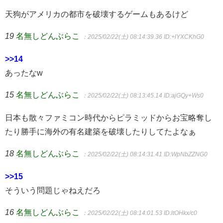
天狗がアメリカの都市を破壊するゲームもあるけど
19
名無しどんぶらこ
：2025/02/22(土) 08:14:39.36
ID:+lYXCKhG0
>>14
あったなw
15
名無しどんぶらこ
：2025/02/22(土) 08:13:45.14
ID:ajGQy+Ws0
日本も散々ファミコン時代からピラミッドからお宝略奪し
たり勝手に海外の有名建築を破壊したりしてたよなぁ
18
名無しどんぶらこ
：2025/02/22(土) 08:14:31.41
ID:WpNbZZNG0
>>15
そういう問題じゃねえだろ
16
名無しどんぶらこ
：2025/02/22(土) 08:14:01.53
ID:ltOHkx/c0