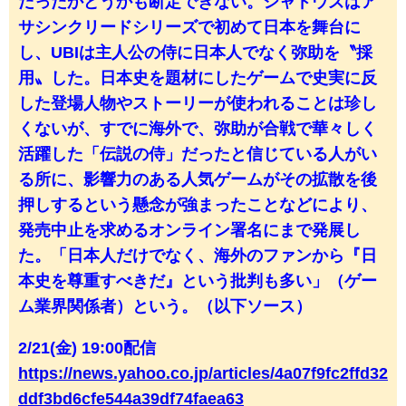
だったかどうかも断定できない。シャドウズはア
サシンクリードシリーズで初めて日本を舞台に
し、UBIは主人公の侍に日本人でなく弥助を〝採
用〟した。日本史を題材にしたゲームで史実に反
した登場人物やストーリーが使われることは珍し
くないが、すでに海外で、弥助が合戦で華々しく
活躍した「伝説の侍」だったと信じている人がい
る所に、影響力のある人気ゲームがその拡散を後
押しするという懸念が強まったことなどにより、
発売中止を求めるオンライン署名にまで発展し
た。「日本人だけでなく、海外のファンから『日
本史を尊重すべきだ』という批判も多い」（ゲー
ム業界関係者）という。（以下ソース）
2/21(金) 19:00配信
https://news.yahoo.co.jp/articles/4a07f9fc2ffd32
ddf3bd6cfe544a39df74faea63