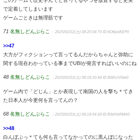
このゲームで歴史学んでと言ってるやつを放置すると史実
で定着してしまいます
ゲームごときは無理筋です
71
名無しどんぶらこ
：2025/02/22(土) 08:20:04.70
ID:6OKpoKEP0
>>47
大方がフィクションって言ってるんだからちゃんと弥助に
関する現在わかっている事までUBIが発言すればいいのにね
48
名無しどんぶらこ
：2025/02/22(土) 08:18:20.68
ID:/K6hUVGw0
ゲーム内で「どじん」とか表現して南国の人を撃ち＊てき
た日本人が今更何を言ってんの？
68
名無しどんぶらこ
：2025/02/22(土) 08:19:54.00
ID:R9dYoRMA0
>>48
白んぼぶっ＊ても何も言ってなかってのに黒んぼになった