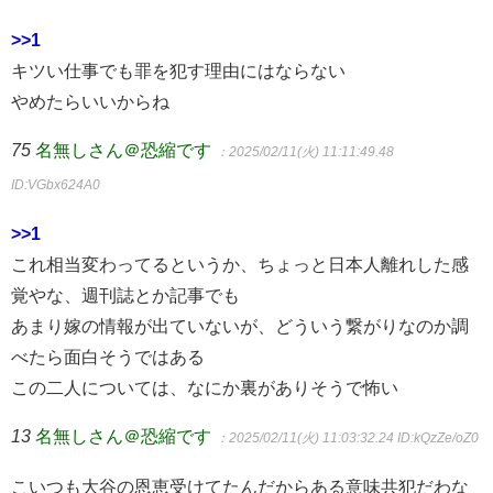
>>1
キツい仕事でも罪を犯す理由にはならない
やめたらいいからね
75
名無しさん＠恐縮です
：2025/02/11(火) 11:11:49.48
ID:VGbx624A0
>>1
これ相当変わってるというか、ちょっと日本人離れした感
覚やな、週刊誌とか記事でも
あまり嫁の情報が出ていないが、どういう繋がりなのか調
べたら面白そうではある
この二人については、なにか裏がありそうで怖い
13
名無しさん＠恐縮です
：2025/02/11(火) 11:03:32.24
ID:kQzZe/oZ0
こいつも大谷の恩恵受けてたんだからある意味共犯だわな