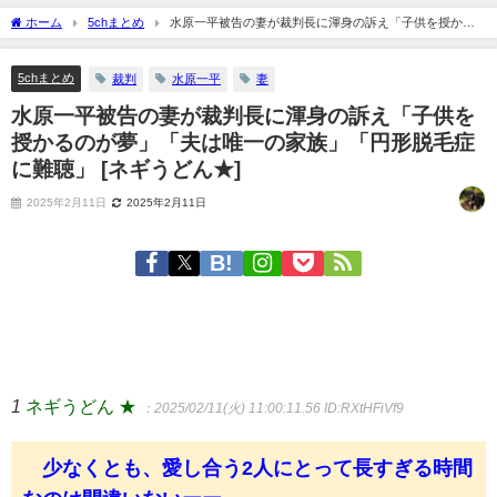
ホーム
5chまとめ
水原一平被告の妻が裁判長に渾身の訴え「子供を授かる
のが夢」「夫は唯一の家族」「円形脱毛症に難聴」 [ネギうどん★]
5chまとめ
裁判
水原一平
妻
水原一平被告の妻が裁判長に渾身の訴え「子供を
授かるのが夢」「夫は唯一の家族」「円形脱毛症
に難聴」 [ネギうどん★]
2025年2月11日
2025年2月11日
1
ネギうどん ★
：2025/02/11(火) 11:00:11.56
ID:RXtHFiVf9
少なくとも、愛し合う2人にとって長すぎる時間