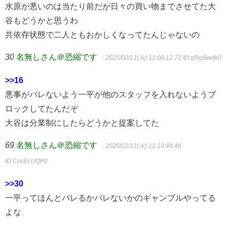
水原が悪いのは当たり前だが日々の買い物までさせてた大
谷もどうかと思うわ
共依存状態で二人ともおかしくなってたんじゃないの
30
名無しさん＠恐縮です
：2025/02/11(火) 11:06:12.71
ID:gRcj6wdk0
>>16
悪事がバレないよう一平が他のスタッフを入れないようブ
ロックしてたんだぞ
大谷は分業制にしたらどうかと提案してた
69
名無しさん＠恐縮です
：2025/02/11(火) 11:10:48.46
ID:CncEcUQP0
>>30
一平ってほんとバレるかバレないかのギャンブルやってる
よな