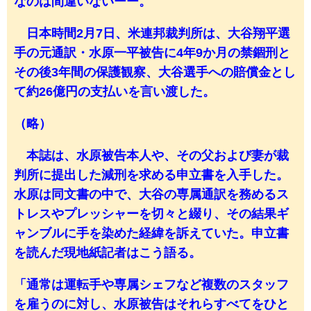
なのは間違いないーー。
日本時間2月7日、米連邦裁判所は、大谷翔平選
手の元通訳・水原一平被告に4年9か月の禁錮刑と
その後3年間の保護観察、大谷選手への賠償金とし
て約26億円の支払いを言い渡した。
（略）
本誌は、水原被告本人や、その父および妻が裁
判所に提出した減刑を求める申立書を入手した。
水原は同文書の中で、大谷の専属通訳を務めるス
トレスやプレッシャーを切々と綴り、その結果ギ
ャンブルに手を染めた経緯を訴えていた。申立書
を読んだ現地紙記者はこう語る。
「通常は運転手や専属シェフなど複数のスタッフ
を雇うのに対し、水原被告はそれらすべてをひと