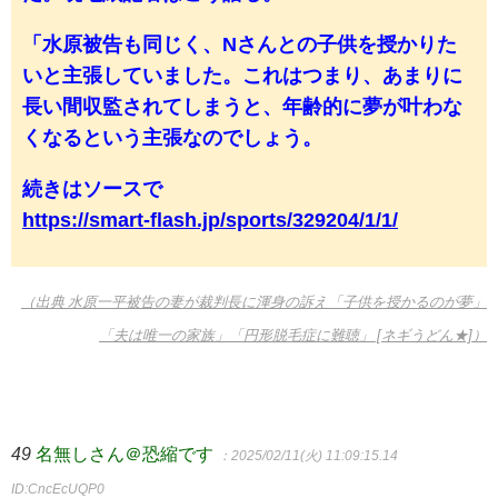
「水原被告も同じく、Nさんとの子供を授かりた
いと主張していました。これはつまり、あまりに
長い間収監されてしまうと、年齢的に夢が叶わな
くなるという主張なのでしょう。
続きはソースで
https://smart-flash.jp/sports/329204/1/1/
（出典 水原一平被告の妻が裁判長に渾身の訴え「子供を授かるのが夢」
「夫は唯一の家族」「円形脱毛症に難聴」 [ネギうどん★]）
49
名無しさん＠恐縮です
：2025/02/11(火) 11:09:15.14
ID:CncEcUQP0