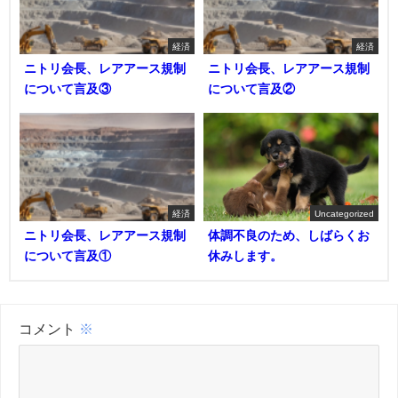
経済
経済
ニトリ会長、レアアース規制
ニトリ会長、レアアース規制
について言及③
について言及②
経済
Uncategorized
ニトリ会長、レアアース規制
体調不良のため、しばらくお
について言及①
休みします。
コメント
※