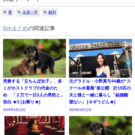
妻
水原一平
裁判
5chまとめ
の関連記事
売春する「立ちんぼ女子」、多
元グラドル・小野真弓44歳が“ス
くがホストクラブの代金のた
クール水着風”姿公開 計15匹の
め 「２万で一日3人の男性と」
犬と猫と一緒に暮らし「結婚願
告白 ★3 [お断り★]
望ない」 [ネギうどん★]
2025年9月12日
2025年9月12日