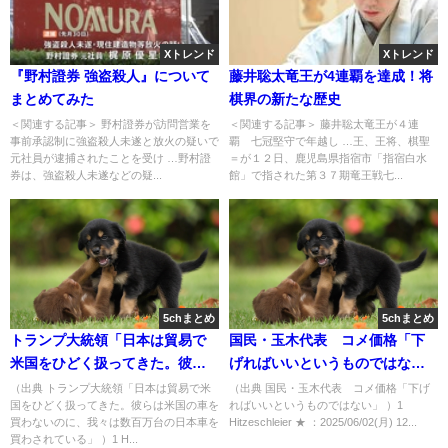
Xトレンド
Xトレンド
『野村證券 強盗殺人』について
藤井聡太竜王が4連覇を達成！将
まとめてみた
棋界の新たな歴史
＜関連する記事＞ 野村證券が訪問営業を
＜関連する記事＞ 藤井聡太竜王が４連
事前承認制に強盗殺人未遂と放火の疑いで
覇 七冠堅守で年越し …王、王将、棋聖
元社員が逮捕されたことを受け …野村證
＝が１２日、鹿児島県指宿市「指宿白水
券は、強盗殺人未遂などの疑...
館」で指された第３７期竜王戦七...
5chまとめ
5chまとめ
トランプ大統領「日本は貿易で
国民・玉木代表 コメ価格「下
米国をひどく扱ってきた。彼ら
げればいいというものではな
は米国の車を買わないのに、
い」 [Hitzeschleier★]
（出典 トランプ大統領「日本は貿易で米
（出典 国民・玉木代表 コメ価格「下げ
国をひどく扱ってきた。彼らは米国の車を
ればいいというものではない」 ）1
我々は数百万台の日本車を買わ
買わないのに、我々は数百万台の日本車を
Hitzeschleier ★ ：2025/06/02(月) 12...
されている」 [Hitzeschleier★]
買わされている」 ）1 H...