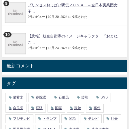
プリンセスおっぱい駅伝２０２４ ～全日本実業団女
子...
2件のビュー
|
10月 20, 2024 に投稿された
【悲報】航空自衛隊のイメージキャラクター「おまね
こ...
2件のビュー
|
12月 23, 2024 に投稿された
最新コメント
タグ
備蓄米
参院選
石破茂
芸能
SNS
自民党
経済
国際
政治
事件
フジテレビ
トランプ
関税
テレビ
社会