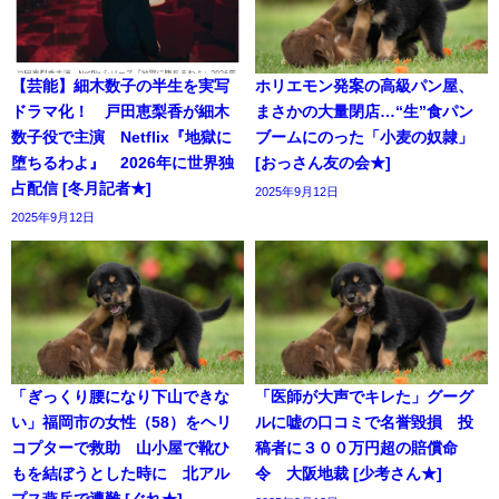
【芸能】細木数子の半生を実写
ホリエモン発案の高級パン屋、
ドラマ化！ 戸田恵梨香が細木
まさかの大量閉店…“生”食パン
数子役で主演 Netflix『地獄に
ブームにのった「小麦の奴隷」
堕ちるわよ』 2026年に世界独
[おっさん友の会★]
占配信 [冬月記者★]
2025年9月12日
2025年9月12日
「ぎっくり腰になり下山できな
「医師が大声でキレた」グーグ
い」福岡市の女性（58）をヘリ
ルに嘘の口コミで名誉毀損 投
コプターで救助 山小屋で靴ひ
稿者に３００万円超の賠償命
もを結ぼうとした時に 北アル
令 大阪地裁 [少考さん★]