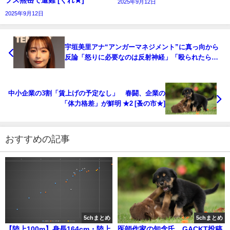
プス燕岳で遭難 [ぐれ★]
2025年9月12日
2025年9月12日
宇垣美里アナ“アンガーマネジメント”に真っ向から
反論「怒りに必要なのは反射神経」「殴られたら、
殴り返さないと」 [muffin★]
中小企業の3割「賃上げの予定なし」 春闘、企業の
「体力格差」が鮮明 ★2 [蚤の市★]
おすすめの記事
5chまとめ
5chまとめ
【陸上100m】身長164cm・陸上
医師作家の知念氏、GACKT投稿