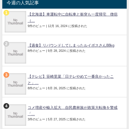
今週の人気記事
【北海道】車運転中に自転車と衝突も一度帰宅 僧侶
（...
9件のビュー
|
12月 16, 2024 に投稿された
【過食】リバウンドしてしまったルイボスさん88kg
8件のビュー
|
9月 28, 2024 に投稿された
【テレビ】笹崎里菜「日テレやめて一番良かったこ
と」...
8件のビュー
|
8月 26, 2025 に投稿された
コメ増産や輸入拡大…自民農林族が政策大転換を警戒
「...
3件のビュー
|
5月 27, 2025 に投稿された