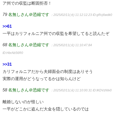
ア州での収監は断固拒否！
79
名無しさん＠恐縮です
：2025/02/11(火) 11:12:12.23
ID:gRcj6wdk0
>>61
一平はカリフォルニア州での収監を希望してると読んたぞ
68
名無しさん＠恐縮です
：2025/02/11(火) 11:10:47.84
ID:HbrAb56R0
>>31
カリフォルニアだから夫婦面会の制度はありそう
実際の運用がどうなってるかは知らんけど
58
名無しさん＠恐縮です
：2025/02/11(火) 11:10:00.31
ID:IKDVzNIv0
離婚しないのが怪しい
一平がどこかに盗んだ大金を隠しているのでは