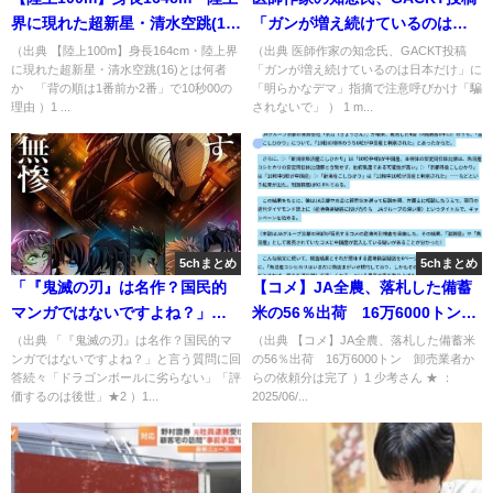
界に現れた超新星・清水空跳(16)
「ガンが増え続けているのは日
とは何者か 「背の順は1番前か
本だけ」に「明らかなデマ」指
（出典 【陸上100m】身長164cm・陸上界
（出典 医師作家の知念氏、GACKT投稿
に現れた超新星・清水空跳(16)とは何者
「ガンが増え続けているのは日本だけ」に
2番」で10秒00の理由 [ネギうど
摘で注意呼びかけ「騙されない
か 「背の順は1番前か2番」で10秒00の
「明らかなデマ」指摘で注意呼びかけ「騙
ん★]
で」 [muffin★]
理由 ）1 ...
されないで」 ） 1 m...
5chまとめ
5chまとめ
「『鬼滅の刃』は名作？国民的
【コメ】JA全農、落札した備蓄
マンガではないですよね？」と
米の56％出荷 16万6000トン
言う質問に回答続々「ドラゴン
卸売業者からの依頼分は完了 [少
（出典 「『鬼滅の刃』は名作？国民的マ
（出典 【コメ】JA全農、落札した備蓄米
ンガではないですよね？」と言う質問に回
の56％出荷 16万6000トン 卸売業者か
ボールに劣らない」「評価する
考さん★]
答続々「ドラゴンボールに劣らない」「評
らの依頼分は完了 ）1 少考さん ★ ：
のは後世」★2 [muffin★]
価するのは後世」★2 ）1...
2025/06/...