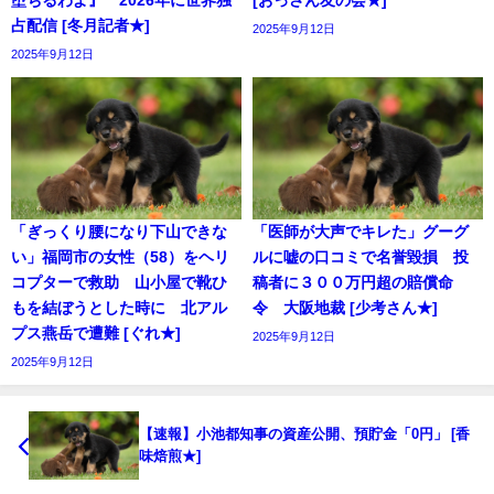
堕ちるわよ』 2026年に世界独
[おっさん友の会★]
占配信 [冬月記者★]
2025年9月12日
2025年9月12日
「ぎっくり腰になり下山できな
「医師が大声でキレた」グーグ
い」福岡市の女性（58）をヘリ
ルに嘘の口コミで名誉毀損 投
コプターで救助 山小屋で靴ひ
稿者に３００万円超の賠償命
もを結ぼうとした時に 北アル
令 大阪地裁 [少考さん★]
プス燕岳で遭難 [ぐれ★]
2025年9月12日
2025年9月12日
【速報】小池都知事の資産公開、預貯金「0円」 [香
味焙煎★]