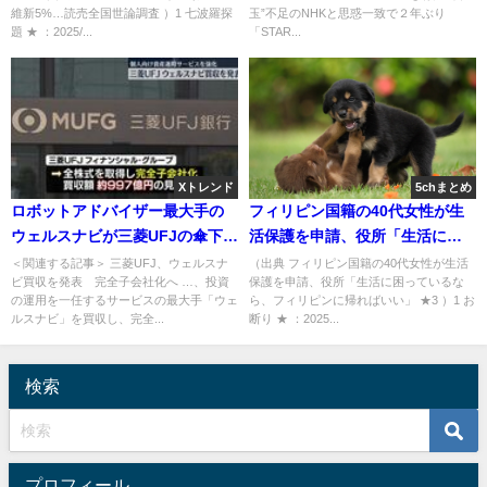
維新5%…読売全国世論調査 ）1 七波羅探
玉”不足のNHKと思惑一致で２年ぶり
り」解禁も [Ailuropoda
題 ★ ：2025/...
「STAR...
melanoleuca★]
Xトレンド
5chまとめ
ロボットアドバイザー最大手の
フィリピン国籍の40代女性が生
ウェルスナビが三菱UFJの傘下
活保護を申請、役所「生活に困
に！投資家にとってのメリット
っているなら、フィリピンに帰
＜関連する記事＞ 三菱UFJ、ウェルスナ
（出典 フィリピン国籍の40代女性が生活
ビ買収を発表 完全子会社化へ …、投資
保護を申請、役所「生活に困っているな
とは？
ればいい」 ★3 [お断り★]
の運用を一任するサービスの最大手「ウェ
ら、フィリピンに帰ればいい」 ★3 ）1 お
ルスナビ」を買収し、完全...
断り ★ ：2025...
検索
プロフィール