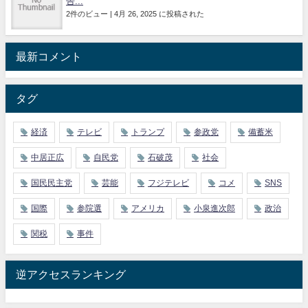
告...
2件のビュー
|
4月 26, 2025 に投稿された
最新コメント
タグ
経済
テレビ
トランプ
参政党
備蓄米
中居正広
自民党
石破茂
社会
国民民主党
芸能
フジテレビ
コメ
SNS
国際
参院選
アメリカ
小泉進次郎
政治
関税
事件
逆アクセスランキング