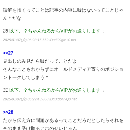
誤解を招くってことは記事の内容に嘘はないってことじゃ
ん＊だな
28
以下、？ちゃんねるからVIPがお送りします
：
2025/01/07(火) 06:28:15.552
ID:tdG9gle+0.net
>>27
見出しのみ見たら嘘だってことだよ
そんなこともわからずにオールドメディア寄りのポジショ
ントークしてしまう＊
31
以下、？ちゃんねるからVIPがお送りします
：
2025/01/07(火) 06:29:43.860
ID:jiXdoHvQ0.net
>>28
だから伝え方に問題があるってことだろだとしたらそれを
そのまま受け取るアホのせいじゃん