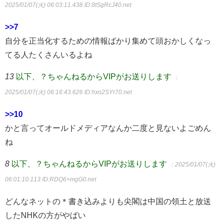
2025/01/07(火) 06:03:11.438
ID:8tSgRcJ40.net
>>7
自分を正当化するための情報ばかり集めて頭おかしくなっ
てる人たくさんいるよね
13
以下、？ちゃんねるからVIPがお送りします
：
2025/01/07(火) 06:16:43.626
ID:hxo2SYr70.net
>>10
かと言ってオールドメディアなんか二度と見ないよごめん
ね
8
以下、？ちゃんねるからVIPがお送りします
：2025/01/07(火)
06:01:10.113
ID:RDQ6+mgG0.net
どんなネットの＊書き込みよりも尖閣は中国の領土と放送
したNHKの方がやばい