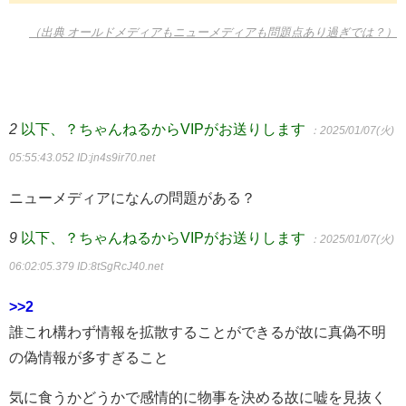
（出典 オールドメディアもニューメディアも問題点あり過ぎでは？）
2
以下、？ちゃんねるからVIPがお送りします
：2025/01/07(火)
05:55:43.052
ID:jn4s9ir70.net
ニューメディアになんの問題がある？
9
以下、？ちゃんねるからVIPがお送りします
：2025/01/07(火)
06:02:05.379
ID:8tSgRcJ40.net
>>2
誰これ構わず情報を拡散することができるが故に真偽不明
の偽情報が多すぎること
気に食うかどうかで感情的に物事を決める故に嘘を見抜く