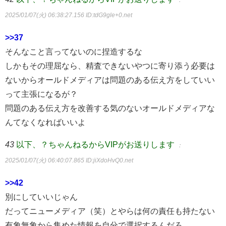
：
2025/01/07(火) 06:38:27.156
ID:tdG9gle+0.net
>>37
そんなこと言ってないのに捏造するな
しかもその理屈なら、精査できないやつに寄り添う必要は
ないからオールドメディアは問題のある伝え方をしていい
って主張になるが？
問題のある伝え方を改善する気のないオールドメディアな
んてなくなればいいよ
43
以下、？ちゃんねるからVIPがお送りします
：
2025/01/07(火) 06:40:07.865
ID:jiXdoHvQ0.net
>>42
別にしていいじゃん
だってニューメディア（笑）とやらは何の責任も持たない
有象無象から集めた情報を自分で選択するんだろ