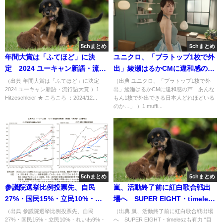
5chまとめ
5chまとめ
年間大賞は「ふてほど」に決
ユニクロ、「ブラトップ1枚で外
定 2024 ユーキャン新語・流行
出」綾瀬はるかCMに違和感の声
語大賞 [Hitzeschleier★]
「あんなもん1枚で外出できる日
（出典 年間大賞は「ふてほど」に決定
（出典 ユニクロ、「ブラトップ1枚で外
2024 ユーキャン新語・流行語大賞 ）1
出」綾瀬はるかCMに違和感の声「あんな
本人どれほどいるのか…」
Hitzeschleier ★ ころころ ：2024/12...
もん1枚で外出できる日本人どれほどいる
[muffin★]
のか…」 ）1 muffi...
5chまとめ
5chまとめ
参議院選挙比例投票先、自民
嵐、活動終了前に紅白歌合戦出
27%・国民15%・立民10%・れ
場へ SUPER EIGHT・timelesz
いわ9%・維新5%…読売全国世論
も有力 “目玉”不足のNHKと思惑
（出典 参議院選挙比例投票先、自民
（出典 嵐、活動終了前に紅白歌合戦出場
27%・国民15%・立民10%・れいわ9%・
へ SUPER EIGHT・timeleszも有力 “目
調査 [七波羅探題★]
一致で２年ぶり「STARTO祭