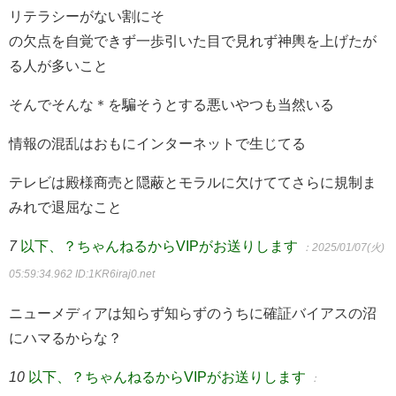
リテラシーがない割にそ
の欠点を自覚できず一歩引いた目で見れず神輿を上げたが
る人が多いこと
そんでそんな＊を騙そうとする悪いやつも当然いる
情報の混乱はおもにインターネットで生じてる
テレビは殿様商売と隠蔽とモラルに欠けててさらに規制ま
みれで退屈なこと
7
以下、？ちゃんねるからVIPがお送りします
：2025/01/07(火)
05:59:34.962
ID:1KR6iraj0.net
ニューメディアは知らず知らずのうちに確証バイアスの沼
にハマるからな？
10
以下、？ちゃんねるからVIPがお送りします
：