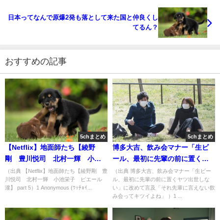
日本ってなんで原爆2発も落として来た国と仲良くし
てるん？
おすすめの記事
5chまとめ
5chまとめ
【Netflix】地面師たち【綾野
博多大吉、飲み会マナー「生ビ
剛 豊川悦司 北村一輝 小池
ール、最初に先輩の前に置くヤ
栄子 ピエール瀧】 part 5-0
ツ出世しない」に改めて言及
（出典 【Netflix】地面師たち【綾野剛 豊
（出典 博多大吉、飲み会マナー「生ビー
川悦司 北村一輝 小池栄子 ピエール
ル、最初に先輩の前に置くヤツ出世しな
「それ先輩に言えない飲み会っ
瀧】 part 5）1 Anonymous (ﾜｯﾁｮｲ...
い」に改めて言及「それ先輩に言えない飲
てキツイよね」 [muffin★]
み会ってキツイよね」 ）1 ...