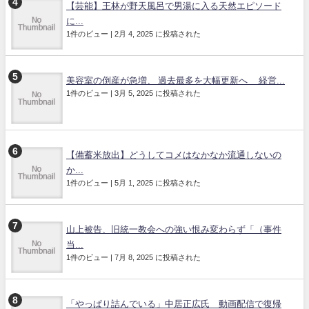
【芸能】王林が野天風呂で男湯に入る天然エピソード
に...
1件のビュー
|
2月 4, 2025 に投稿された
美容室の倒産が急増、 過去最多を大幅更新へ 経営...
1件のビュー
|
3月 5, 2025 に投稿された
【備蓄米放出】どうしてコメはなかなか流通しないの
か...
1件のビュー
|
5月 1, 2025 に投稿された
山上被告、旧統一教会への強い恨み変わらず「（事件
当...
1件のビュー
|
7月 8, 2025 に投稿された
「やっぱり詰んでいる」中居正広氏 動画配信で復帰