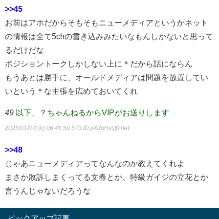
>>45
お前はアホだからそもそもニューメディアというかネット
の情報は全て5chの書き込みみたいなもんしかないと思って
るだけだな
ポジショントークしかしない上に＊だから話にならん
もうあとは勝手に、オールドメディアは問題を放置してい
いという＊な主張を広めておいてくれ
49
以下、？ちゃんねるからVIPがお送りします
：
2025/01/07(火) 06:46:59.573
ID:jiXdoHvQ0.net
>>48
じゃあニューメディアってなんなのか教えてくれよ
まさか敗訴しまくってる文春とか、特級ガイジの立花とか
言うんじゃないだろうな
ピックアップ記事