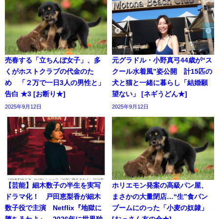
売春する「立ちんぼ女子」、多
元グラドル・小野真弓44歳が“ス
くがホストクラブの代金のた
クール水着風”姿公開 計15匹の
め 「２万で一日3人の男性と」
犬と猫と一緒に暮らし「結婚願
告白 ★3 [お断り★]
望ない」 [ネギうどん★]
2025年9月12日
2025年9月12日
【芸能】細木数子の半生を実写
ホリエモン発案の高級パン屋、
ドラマ化！ 戸田恵梨香が細木
まさかの大量閉店…“生”食パン
数子役で主演 Netflix『地獄に
ブームにのった「小麦の奴隷」