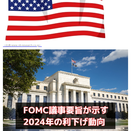
（出典 www.nli-research.co.jp）