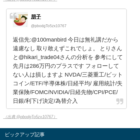
朋子
@pbodgTo5zx10767
返信先:@100manbird 今日は無礼講だから
遠慮なし 取り敢えずこれでしょ。 とりさん
と@hikari_trade04さんの分析を 参考にして
先月は286万円のプラスです フォローして
ない人は損しますよ NVDA/三菱重工/ビット
コイン/ETF/半導体株/日経平均/ 雇用統計/失
業保険/FOMC/NVIDIA/日経先物/CPI/PCE/
日銀/利下げ決定/為替介入
（出典 @pbodgTo5zx10767）
ピックアップ記事