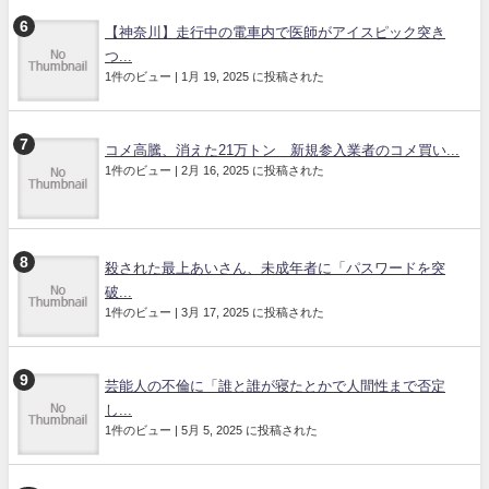
【神奈川】走行中の電車内で医師がアイスピック突き
つ...
1件のビュー
|
1月 19, 2025 に投稿された
コメ高騰、消えた21万トン 新規参入業者のコメ買い...
1件のビュー
|
2月 16, 2025 に投稿された
殺された最上あいさん、未成年者に「パスワードを突
破...
1件のビュー
|
3月 17, 2025 に投稿された
芸能人の不倫に「誰と誰が寝たとかで人間性まで否定
し...
1件のビュー
|
5月 5, 2025 に投稿された