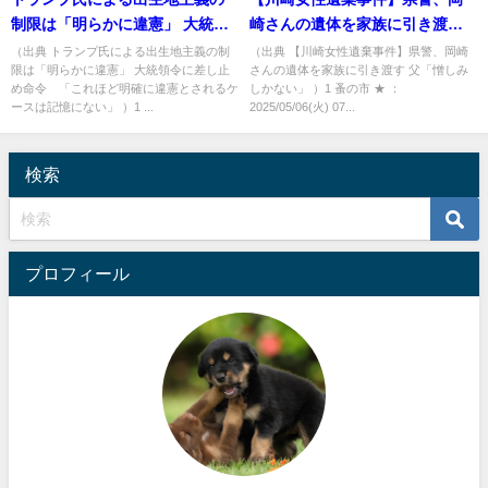
制限は「明らかに違憲」 大統領
崎さんの遺体を家族に引き渡す
令に差し止め命令 「これほど
父「憎しみしかない」 [蚤の市
（出典 トランプ氏による出生地主義の制
（出典 【川崎女性遺棄事件】県警、岡崎
限は「明らかに違憲」 大統領令に差し止
さんの遺体を家族に引き渡す 父「憎しみ
明確に違憲とされるケースは記
★]
め命令 「これほど明確に違憲とされるケ
しかない」 ）1 蚤の市 ★ ：
憶にない」 [ごまカンパチ★]
ースは記憶にない」 ）1 ...
2025/05/06(火) 07...
検索
プロフィール