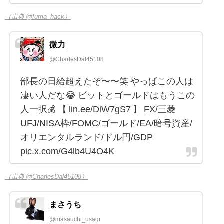
（出典 @fuma_hack）
微力
@CharlesDal45108
部長の日給超えたぞ〜〜笑 やっぱこの人は
凄い人だな😂 ビットとゴールドはもうこの
人一択💰 【 lin.ee/DiW7gS7 】 FX/三菱
UFJ/NISA枠/FOMC/ゴールド/EA/暗号資産/
オリエンタルランド/ドル円/GDP
pic.x.com/G4lb4U4O4K
（出典 @CharlesDal45108）
まさうち
@masauchi_usagi