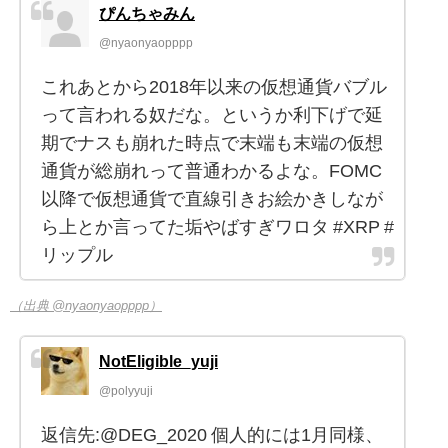
ぴんちゃみん
@nyaonyaopppp
これあとから2018年以来の仮想通貨バブル
って言われる奴だな。というか利下げで延
期でナスも崩れた時点で末端も末端の仮想
通貨が総崩れって普通わかるよな。FOMC
以降で仮想通貨で直線引きお絵かきしなが
ら上とか言ってた垢やばすぎワロタ #XRP #
リップル
（出典 @nyaonyaopppp）
NotEligible_yuji
@polyyuji
返信先:@DEG_2020 個人的には1月同様、