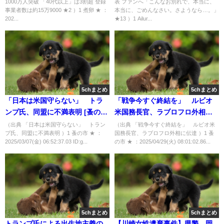
1000万人突破 「40代以上」は3割超 登録
表 ファンへ「こんなお別れで、本当に、
★2 [煮卵★]
さい。さようなら…。」★13
事業者数は約15万9000 ★2 ）1 煮卵 ★ ：
本当に、ごめんなさい。さようなら…。」
[Ailuropoda melanoleuca★]
202...
★13 ）1 Ailur...
5chまとめ
5chまとめ
「日本は米国守らない」 トラ
「戦争今すぐ終結を」 ルビオ
ンプ氏、同盟に不満表明 [蚤の市
米国務長官、ラブロフロ外相に
★]
伝達 [蚤の市★]
（出典 「日本は米国守らない」 トラン
（出典 「戦争今すぐ終結を」 ルビオ米
プ氏、同盟に不満表明 ）1 蚤の市 ★ ：
国務長官、ラブロフロ外相に伝達 ）1 蚤
2025/03/07(金) 06:52:37.03 ID:g...
の市 ★ ：2025/04/29(火) 08:01:02.86...
5chまとめ
5chまとめ
トランプ氏による出生地主義の
【川崎女性遺棄事件】県警、岡