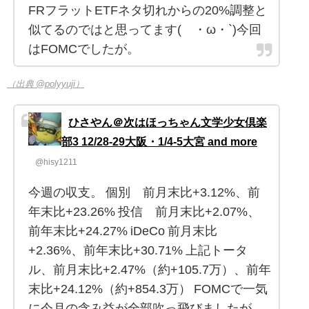
FRフラットETFネタ切れからの20%調整と
似てるのではと思ってます(´・ω・`)今回
はFOMCでしたが。
（出典 @polyyuji）
ひさやん＠次はほっちゃん文学少女倶楽
部3 12/28-29大阪・1/4-5大宮 and more
@hisy1211
今週の収支。 個別 前月末比+3.12%、前
年末比+23.26% 投信 前月末比+2.07%、
前年末比+24.27% iDeCo 前月末比
+2.36%、前年末比+30.71% 上記トータ
ル、前月末比+2.47%（約+105.7万）、前年
末比+24.12%（約+854.3万） FOMCで一気
に今月の含み益が全部吹っ飛びましたが、