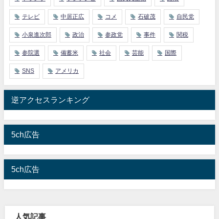
テレビ
中居正広
コメ
石破茂
自民党
小泉進次郎
政治
参政党
事件
関税
参院選
備蓄米
社会
芸能
国際
SNS
アメリカ
逆アクセスランキング
5ch広告
5ch広告
人気記事