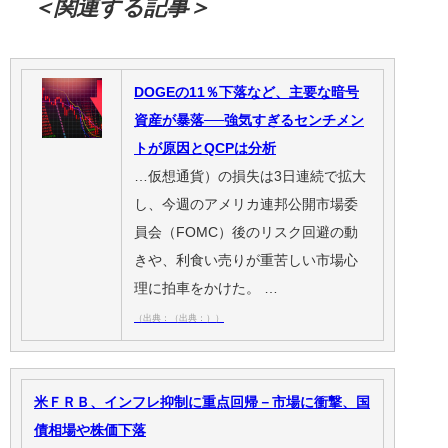
＜関連する記事＞
DOGEの11％下落など、主要な暗号
資産が暴落──強気すぎるセンチメン
トが原因とQCPは分析
…仮想通貨）の損失は3日連続で拡大
し、今週のアメリカ連邦公開市場委
員会（FOMC）後のリスク回避の動
きや、利食い売りが重苦しい市場心
理に拍車をかけた。 …
（出典：（出典：））
米ＦＲＢ、インフレ抑制に重点回帰－市場に衝撃、国
債相場や株価下落