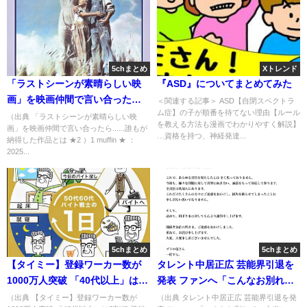
5chまとめ
Xトレンド
「ラストシーンが素晴らしい映
『ASD』についてまとめてみた
画」を映画仲間で言い合った
＜関連する記事＞ ASD【自閉スペクトラ
ム症】の子が順番を待てない理由【ルール
ら......誰もが納得した作品とは
（出典 「ラストシーンが素晴らしい映
を教える方法も漫画でわかりやすく解説】
画」を映画仲間で言い合ったら......誰もが
★2 [muffin★]
…資格を持つ、神経発達...
納得した作品とは ★2 ）1 muffin ★ ：
2025...
5chまとめ
5chまとめ
【タイミー】登録ワーカー数が
タレント中居正広 芸能界引退を
1000万人突破 「40代以上」は3
発表 ファンへ「こんなお別れ
割超 登録事業者数は約15万9000
で、本当に、本当に、ごめんな
（出典 【タイミー】登録ワーカー数が
（出典 タレント中居正広 芸能界引退を発