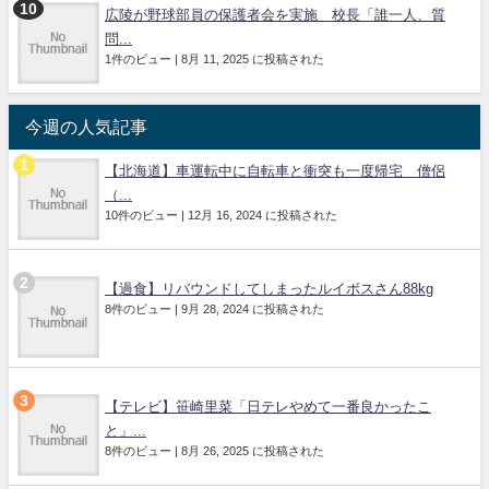
広陵が野球部員の保護者会を実施 校長「誰一人、質
問...
1件のビュー
|
8月 11, 2025 に投稿された
今週の人気記事
【北海道】車運転中に自転車と衝突も一度帰宅 僧侶
（...
10件のビュー
|
12月 16, 2024 に投稿された
【過食】リバウンドしてしまったルイボスさん88kg
8件のビュー
|
9月 28, 2024 に投稿された
【テレビ】笹崎里菜「日テレやめて一番良かったこ
と」...
8件のビュー
|
8月 26, 2025 に投稿された