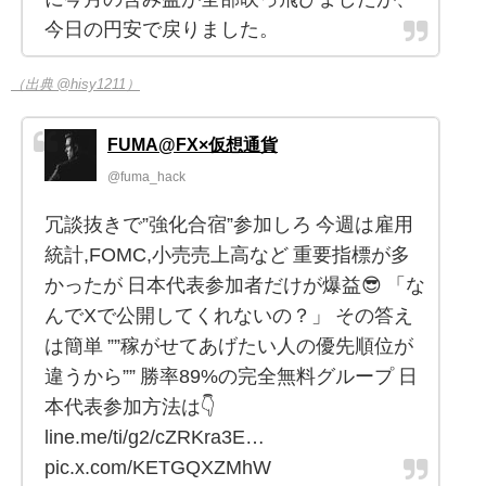
今日の円安で戻りました。
（出典 @hisy1211）
FUMA@FX×仮想通貨
@fuma_hack
冗談抜きで”強化合宿”参加しろ 今週は雇用
統計,FOMC,小売売上高など 重要指標が多
かったが 日本代表参加者だけが爆益😎 「な
んでXで公開してくれないの？」 その答え
は簡単 ””稼がせてあげたい人の優先順位が
違うから”” 勝率89%の完全無料グループ 日
本代表参加方法は👇
line.me/ti/g2/cZRKra3E…
pic.x.com/KETGQXZMhW