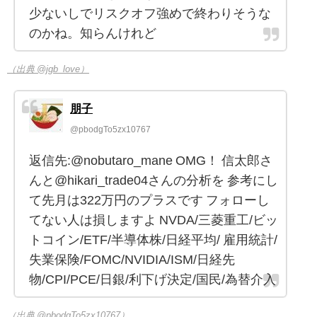
少ないしでリスクオフ強めで終わりそうな
のかね。知らんけれど
（出典 @jgb_love）
朋子
@pbodgTo5zx10767
返信先:@nobutaro_mane OMG！ 信太郎さ
んと@hikari_trade04さんの分析を 参考にし
て先月は322万円のプラスです フォローし
てない人は損しますよ NVDA/三菱重工/ビッ
トコイン/ETF/半導体株/日経平均/ 雇用統計/
失業保険/FOMC/NVIDIA/ISM/日経先
物/CPI/PCE/日銀/利下げ決定/国民/為替介入
（出典 @pbodgTo5zx10767）