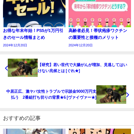
お得な年末年始！PS5が1万円引
高齢者必見！帯状疱疹ワクチン
きのセール情報まとめ
の重要性と接種のメリット
2024年12月20日
2024年12月20日
【研究】若い世代で大腸がんが増加、見逃してはい
けない兆候とは [ぐれ★]
中居正広、激ヤバ女性トラブルで示談金9000万円支
払う 2番組打ち切りの背景★6 [ヴァイヴァー★]
おすすめの記事