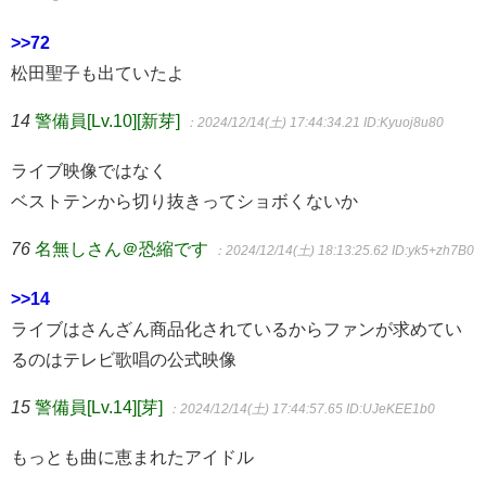
>>72
松田聖子も出ていたよ
14
警備員[Lv.10][新芽]
：2024/12/14(土) 17:44:34.21
ID:Kyuoj8u80
ライブ映像ではなく
ベストテンから切り抜きってショボくないか
76
名無しさん＠恐縮です
：2024/12/14(土) 18:13:25.62
ID:yk5+zh7B0
>>14
ライブはさんざん商品化されているからファンが求めてい
るのはテレビ歌唱の公式映像
15
警備員[Lv.14][芽]
：2024/12/14(土) 17:44:57.65
ID:UJeKEE1b0
もっとも曲に恵まれたアイドル