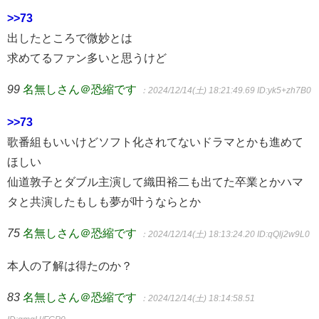
>>73
出したところで微妙とは
求めてるファン多いと思うけど
99
名無しさん＠恐縮です
：2024/12/14(土) 18:21:49.69
ID:yk5+zh7B0
>>73
歌番組もいいけどソフト化されてないドラマとかも進めて
ほしい
仙道敦子とダブル主演して織田裕二も出てた卒業とかハマ
タと共演したもしも夢が叶うならとか
75
名無しさん＠恐縮です
：2024/12/14(土) 18:13:24.20
ID:qQlj2w9L0
本人の了解は得たのか？
83
名無しさん＠恐縮です
：2024/12/14(土) 18:14:58.51