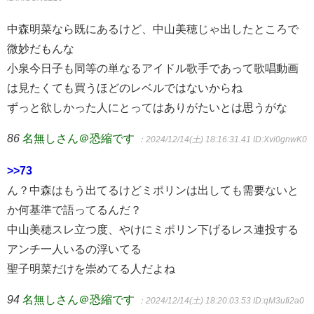
中森明菜なら既にあるけど、中山美穂じゃ出したところで
微妙だもんな
小泉今日子も同等の単なるアイドル歌手であって歌唱動画
は見たくても買うほどのレベルではないからね
ずっと欲しかった人にとってはありがたいとは思うがな
86
名無しさん＠恐縮です
：2024/12/14(土) 18:16:31.41
ID:Xvi0gnwK0
>>73
ん？中森はもう出てるけどミポリンは出しても需要ないと
か何基準で語ってるんだ？
中山美穂スレ立つ度、やけにミポリン下げるレス連投する
アンチ一人いるの浮いてる
聖子明菜だけを崇めてる人だよね
94
名無しさん＠恐縮です
：2024/12/14(土) 18:20:03.53
ID:qM3ufi2a0