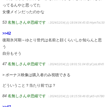
ってるんやと思ってた
女優メインだったのかな
53
名無しさん＠恐縮です
：2024/12/14(土) 18:04:04.45
ID:HiymTvL50
>>42
後期氷河期～ゆとり世代は名前と顔くらいしか知らんと思
う
自分もそう
47
名無しさん＠恐縮です
：2024/12/14(土) 18:01:51.04
ID:yCysLt6V0
> ボーナス映像は購入者のみ視聴できる
どういうこと？当たり前では？
84
名無しさん＠恐縮です
：2024/12/14(土) 18:15:59.46
ID:yk5+zh7B0
>>47