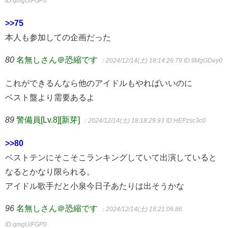
ID:qmgU/FGP0
>>75
本人も参加しての企画だった
80
名無しさん＠恐縮です
：2024/12/14(土) 18:14:26.79
ID:IIMgGDey0
これができるんなら他のアイドルもやればいいのに
ベスト盤より需要あるよ
89
警備員[Lv.8][新芽]
：2024/12/14(土) 18:18:29.93
ID:HEPzsc3c0
>>80
ベストテンにそこそこランキングしていて出演していると
なるとかなり限られる。
アイドル歌手だと小泉今日子あたりは出そうかな
96
名無しさん＠恐縮です
：2024/12/14(土) 18:21:06.86
ID:qmgU/FGP0