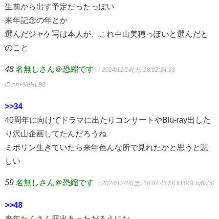
生前から出す予定だったっぽい
来年記念の年とか
選んだジャケ写は本人が、これ中山美穂っぽいと選んだと
のこと
48
名無しさん＠恐縮です
：2024/12/14(土) 18:02:34.93
ID:nh+NeHLB0
>>34
40周年に向けてドラマに出たりコンサートやBlu-ray出した
り沢山企画してたんだろうね
ミポリン生きていたら来年色んな所で見れたかと思うと悲
しい
59
名無しさん＠恐縮です
：2024/12/14(土) 18:07:43.58
ID:0GErg6c00
>>48
来年たくさん露出あっただろうにな