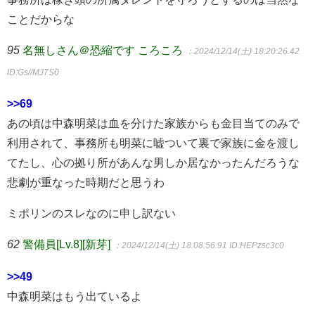
ことだからな
95
名無しさん＠恐縮です ころころ
：2024/12/14(土) 18:20:26.42
ID:Gs//MJ7S0
>>69
あの頃は中森明菜は血を分けた家族からも金目当てのみで
利用されて、事務所も明菜に嘘ついて裏で家族に金を渡し
てたし、心の拠り所があんな男しか居なかったんだろうな
悲劇が重なった時期だと思うわ
ミポリンのスレなのに申し訳ない
62
警備員[Lv.8][新芽]
：2024/12/14(土) 18:08:56.91
ID:HEPzsc3c0
>>49
中森明菜はもう出ているよ