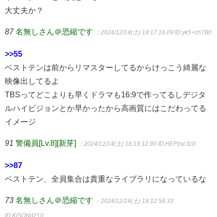
大丈夫か？
87
名無しさん＠恐縮です
：2024/12/14(土) 18:17:16.09
ID:yk5+zh7B0
>>55
ベストテンは前からリマスターしてるからけっこう綺麗な
映像出してるよ
TBSってどこよりも早くドラマも16:9で作ってるしデジタ
ルハイビジョンとか早かったから高画質にはこだわってる
イメージ
91
警備員[Lv.8][新芽]
：2024/12/14(土) 18:19:12.90
ID:HEPzsc3c0
>>87
ベストテン、全員集合は貴重なライブラリになっているな
73
名無しさん＠恐縮です
：2024/12/14(土) 18:12:58.33
ID:KiSONd210