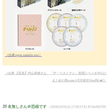
（出典 ogre.natalie.mu）
（出典 【音楽】中山美穂さん、「ザ・ベストテン」歌唱シーンを中心に
まとめたBlu-rayが3月発売 [muffin★]）
35
名無しさん＠恐縮です
：2024/12/14(土) 17:58:17.61
ID:Gs//MJ7S0