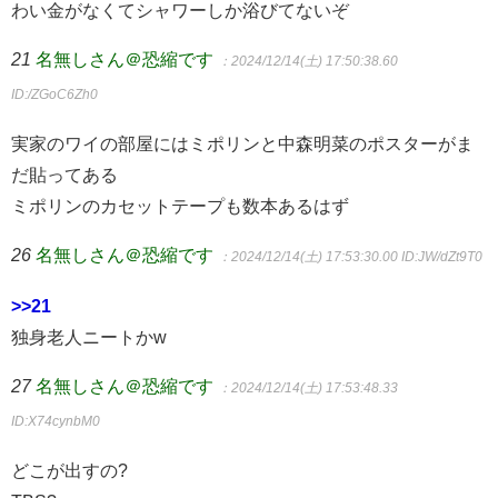
わい金がなくてシャワーしか浴びてないぞ
21
名無しさん＠恐縮です
：2024/12/14(土) 17:50:38.60
ID:/ZGoC6Zh0
実家のワイの部屋にはミポリンと中森明菜のポスターがま
だ貼ってある
ミポリンのカセットテープも数本あるはず
26
名無しさん＠恐縮です
：2024/12/14(土) 17:53:30.00
ID:JW/dZt9T0
>>21
独身老人ニートかw
27
名無しさん＠恐縮です
：2024/12/14(土) 17:53:48.33
ID:X74cynbM0
どこが出すの?