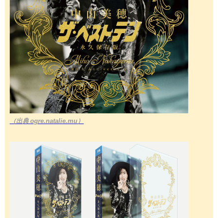
（出典 ogre.natalie.mu）