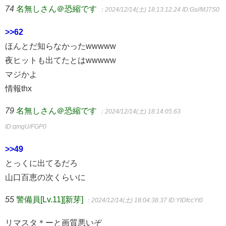
74
名無しさん＠恐縮です
：2024/12/14(土) 18:13:12.24
ID:Gs//MJ7S0
>>62
ほんとだ知らなかったwwwww
夜ヒットも出てたとはwwwww
マジかよ
情報thx
79
名無しさん＠恐縮です
：2024/12/14(土) 18:14:05.63
ID:qmgU/FGP0
>>49
とっくに出てるだろ
山口百恵の次くらいに
55
警備員[Lv.11][新芽]
：2024/12/14(土) 18:04:38.37
ID:YIDfccYt0
リマスタ＊ーと画質悪いぞ