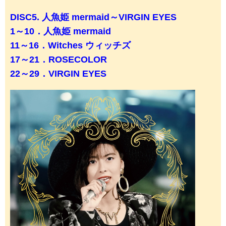
DISC5. 人魚姫 mermaid～VIRGIN EYES
1～10．人魚姫 mermaid
11～16．Witches ウィッチズ
17～21．ROSECOLOR
22～29．VIRGIN EYES