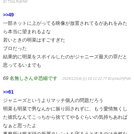
ID:TSxLRyEN0
>>49
一部ネットに上がってる映像が放置されてるがあれをみた
ら本当に望まれるよな
若いときの明菜はすごすぎた
プロだった
結果的に明菜をスポイルしたのがジャニーズ最大の罪だと
思ってるいまでも
69
名無しさん＠恐縮です
：2024/12/14(土) 18:11:22.77
ID:pVa1FjPd0
>>61
ジャニーズというよりマッチ個人の問題だろう
明菜も明菜で男なんかに振り回されずに、もう愛情無くし
た彼氏なんてこっちから捨ててやるぐらいの気持ちあれば
なぁと思ったよ
事務所は稼ぎ頭の所属タレントを守ろうとするのは当然な