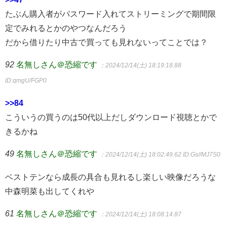
たぶん購入者がパスワード入れてストリーミングで期間限
定でみれるとかのやつなんだろう
だから借りたり中古で買っても見れないってことでは？
92
名無しさん＠恐縮です
：2024/12/14(土) 18:19:18.88
ID:qmgU/FGP0
>>84
こういうの買うのは50代以上だしダウンロード視聴とかで
きるかね
49
名無しさん＠恐縮です
：2024/12/14(土) 18:02:49.62
ID:Gs//MJ7S0
ベストテンなら成長の具合も見れるし楽しい映像だろうな
中森明菜も出してくれや
61
名無しさん＠恐縮です
：2024/12/14(土) 18:08:14.87