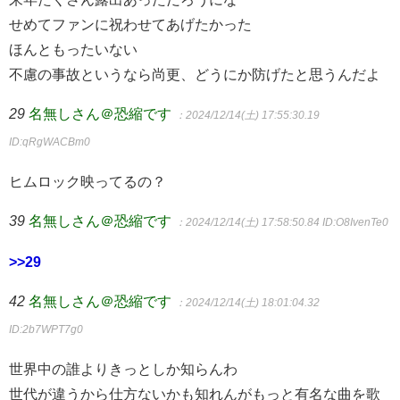
せめてファンに祝わせてあげたかった
ほんともったいない
不慮の事故というなら尚更、どうにか防げたと思うんだよ
29
名無しさん＠恐縮です
：2024/12/14(土) 17:55:30.19
ID:qRgWACBm0
ヒムロック映ってるの？
39
名無しさん＠恐縮です
：2024/12/14(土) 17:58:50.84
ID:O8IvenTe0
>>29
42
名無しさん＠恐縮です
：2024/12/14(土) 18:01:04.32
ID:2b7WPT7g0
世界中の誰よりきっとしか知らんわ
世代が違うから仕方ないかも知れんがもっと有名な曲を歌