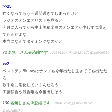
>>25
亡くなってもう一週間過ぎてしまったけど
ラジオのオンエアリストを見ると
今月に入ってから中山美穂楽曲のオンエアが少しずつ増え
てたんだよな
本当になんてタイミングなのかと
72
名無しさん＠恐縮です
：2024/12/14(土) 18:12:24.70
ID:yk5+zh7B0
>>2
ベストテンBlu-rayはナンノも今年出たし生きてても出ただ
ろ
歌手別に消化していくんだろう
工藤静香や浅香唯も今後出しそう
100
名無しさん＠恐縮です
：2024/12/14(土) 18:22:04.52
ID:nNAgBIdR0