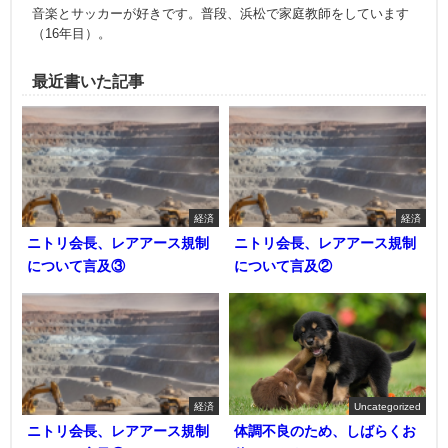
音楽とサッカーが好きです。普段、浜松で家庭教師をしています
（16年目）。
最近書いた記事
経済
経済
ニトリ会長、レアアース規制
ニトリ会長、レアアース規制
について言及③
について言及②
経済
Uncategorized
ニトリ会長、レアアース規制
体調不良のため、しばらくお