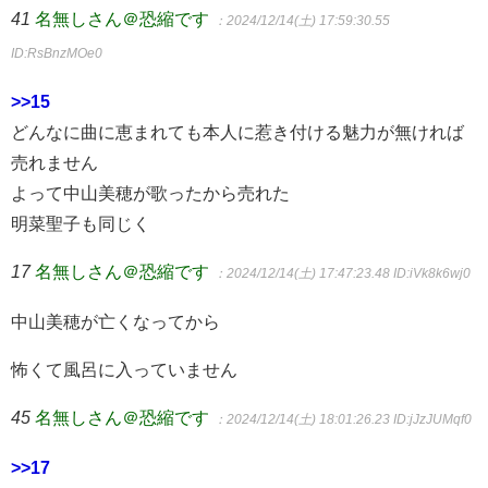
41
名無しさん＠恐縮です
：2024/12/14(土) 17:59:30.55
ID:RsBnzMOe0
>>15
どんなに曲に恵まれても本人に惹き付ける魅力が無ければ
売れません
よって中山美穂が歌ったから売れた
明菜聖子も同じく
17
名無しさん＠恐縮です
：2024/12/14(土) 17:47:23.48
ID:iVk8k6wj0
中山美穂が亡くなってから
怖くて風呂に入っていません
45
名無しさん＠恐縮です
：2024/12/14(土) 18:01:26.23
ID:jJzJUMqf0
>>17