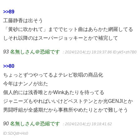
>>89
工藤静香は出そう
「黄砂に吹かれて」まででヒット曲はあらかた網羅してる
しそれ以降のはスーパージョッキーとかで補完して
93
名無しさん＠恐縮です
：2024/12/14(土) 18:19:37.86
ID:yk5+zh7B0
>>80
ちょっとずつやってるよテレビ歌唱の商品化
今年はナンノが出た
個人的には浅香唯とかWinkあたりを待ってる
ジャニーズもやればいいけどベストテンとか光GENJIとか
男闘呼組が全盛期だから事務所やめたりとかで難しそう
90
名無しさん＠恐縮です
：2024/12/14(土) 18:18:41.62
ID:SDQdt+Hs0