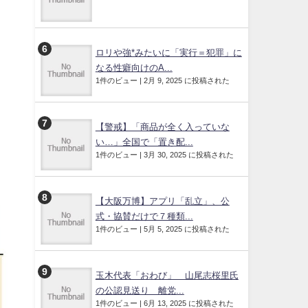
ロリや強*みたいに「実行＝犯罪」に
なる性癖向けのA...
1件のビュー
|
2月 9, 2025 に投稿された
【警戒】「商品が全く入っていな
い…」全国で「置き配...
1件のビュー
|
3月 30, 2025 に投稿された
【大阪万博】アプリ「乱立」、公
式・協賛だけで７種類...
1件のビュー
|
5月 5, 2025 に投稿された
玉木代表「おわび」 山尾志桜里氏
の公認見送り 離党...
1件のビュー
|
6月 13, 2025 に投稿された