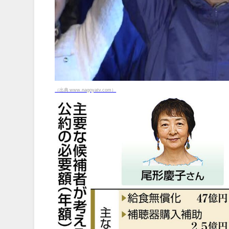
（出典 www.nagoyatv.com）