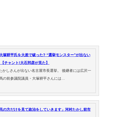
大塚耕平氏を大差で破った? “選挙モンスター”が出ない
【チャント!大石邦彦が見た】
たかしさんが出ない名古屋市長選挙。 後継者には広沢一
抗馬の前参議院議員・大塚耕平さんには…
市民の方だけを見て政治をしていきます」河村たかし前市