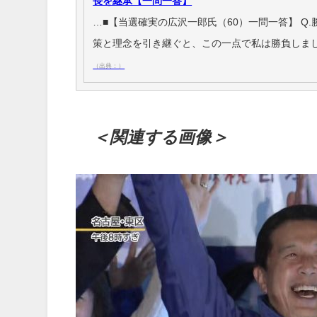
長を継承【一問一答】
…■【当選確実の広沢一郎氏（60）一問一答】 Q
策と理念を引き継ぐと、この一点で私は勝負しま
（出典：）
＜関連する画像＞