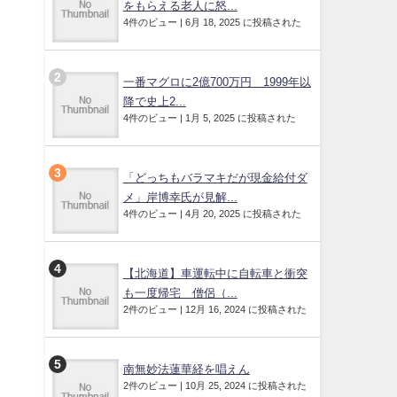
をもらえる老人に怒...
4件のビュー
|
6月 18, 2025 に投稿された
一番マグロに2億700万円 1999年以
降で史上2...
4件のビュー
|
1月 5, 2025 に投稿された
「どっちもバラマキだが現金給付ダ
メ」岸博幸氏が見解...
4件のビュー
|
4月 20, 2025 に投稿された
【北海道】車運転中に自転車と衝突
も一度帰宅 僧侶（...
2件のビュー
|
12月 16, 2024 に投稿された
南無妙法蓮華経を唱えん
2件のビュー
|
10月 25, 2024 に投稿された