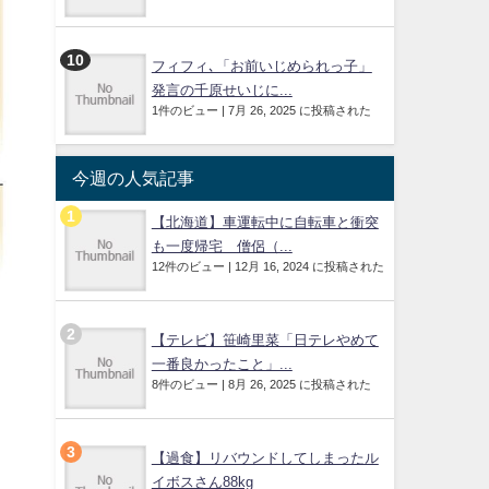
フィフィ､「お前いじめられっ子」
発言の千原せいじに...
1件のビュー
|
7月 26, 2025 に投稿された
今週の人気記事
【北海道】車運転中に自転車と衝突
も一度帰宅 僧侶（...
12件のビュー
|
12月 16, 2024 に投稿された
【テレビ】笹崎里菜「日テレやめて
一番良かったこと」...
8件のビュー
|
8月 26, 2025 に投稿された
【過食】リバウンドしてしまったル
イボスさん88kg
」