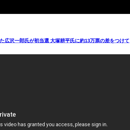
た広沢一郎氏が初当選 大塚耕平氏に約13万票の差をつけて