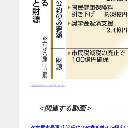
（出典 static.chunichi.co.jp）
＜関連する動画＞
名古屋市長選 広沢氏には政党を越えた幅広