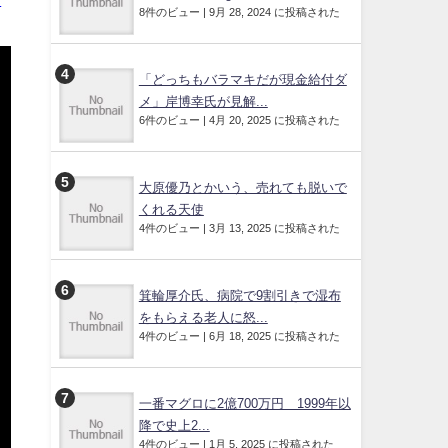
8件のビュー
|
9月 28, 2024 に投稿された
「どっちもバラマキだが現金給付ダ
メ」岸博幸氏が見解...
6件のビュー
|
4月 20, 2025 に投稿された
大原優乃とかいう、売れても脱いで
くれる天使
4件のビュー
|
3月 13, 2025 に投稿された
箕輪厚介氏、病院で9割引きで湿布
をもらえる老人に怒...
4件のビュー
|
6月 18, 2025 に投稿された
一番マグロに2億700万円 1999年以
降で史上2...
4件のビュー
|
1月 5, 2025 に投稿された