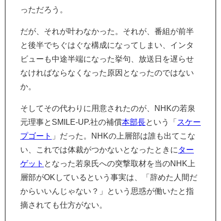
っただろう。
だが、それが叶わなかった。それが、番組が前半
と後半でちぐはぐな構成になってしまい、インタ
ビューも中途半端になった挙句、放送日を遅らせ
なければならなくなった原因となったのではない
か。
そしてその代わりに用意されたのが、NHKの若泉
元理事とSMILE-UP.社の補償
本部長
という「
スケー
プゴート
」だった。NHKの上層部は誰も出てこな
い、これでは体裁がつかないとなったときに
ター
ゲット
となった若泉氏への突撃取材を当のNHK上
層部がOKしているという事実は、「辞めた人間だ
からいいんじゃない？」という思惑が働いたと指
摘されても仕方がない。