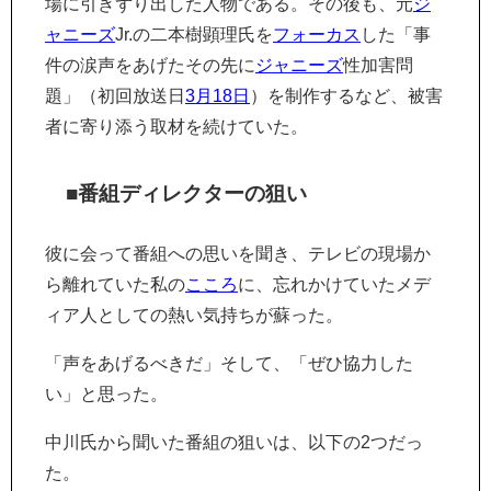
場に引きずり出した人物である。その後も、元
ジ
ャニーズ
Jr.の二本樹顕理氏を
フォーカス
した「事
件の涙声をあげたその先に
ジャニーズ
性加害問
題」（初回放送日
3月18日
）を制作するなど、被害
者に寄り添う取材を続けていた。
■番組ディレクターの狙い
彼に会って番組への思いを聞き、テレビの現場か
ら離れていた私の
こころ
に、忘れかけていたメデ
ィア人としての熱い気持ちが蘇った。
「声をあげるべきだ」そして、「ぜひ協力した
い」と思った。
中川氏から聞いた番組の狙いは、以下の2つだっ
た。