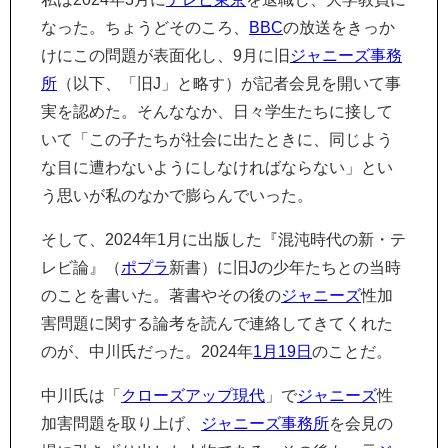
なった。ちょうどそのころ、
BBC
の放送をきっか
けにこの問題が表面化し、9月に旧
ジャニーズ事務
所
（以下、「旧J」と略す）が記者会見を開いて事
実を認めた。そんななか、日々学生たちに接して
いて「この子たちが社会に出たときに、同じよう
な目に遭わないようにしなければならない」とい
う思いが私のなかで膨らんでいった。
そして、2024年1月に出版した『混沌時代の新・テ
レビ論』（
ポプラ
新書）に旧Jの少年たちとの当時
のことを書いた。著書やその後の
ジャニーズ
性加
害問題に関する論考を読んで連絡してきてくれた
のが、中川氏だった。2024年
1月19日
のことだ。
中川氏は「
クローズアップ現代
」で
ジャニーズ
性
加害問題を取り上げ、
ジャニーズ事務所
を会見の