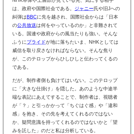
NHK本体や上層部が見ている先、気にする相手
は、政府や国際社会である。
ジャニー
氏や旧Jへの
糾弾は
BBC
に先を越され、国際社会からは「日本
の
公共放送
は何をやっているのか」と非難されて
いる。国連や政府からの風当たりも強い。そんな
ふうに
プライド
が地に落ちたいま、NHKとしては
威信を取り戻さなければならない。そんな焦り
が、このテロップからひしひしと伝わってくるの
である。
だが、制作者側も負けてはいない。このテロップ
に「大きな仕掛け」を隠した。あのような中途半
端な表記にあえてすることで、制作者は、視聴者
が「？」と引っかかって「ちぐはぐ感」や「違和
感」を抱き、その先を考えてくれるのではない
か、疑問意識を持ってくれるのではないかと「望
みを託した」のだと私は分析している。