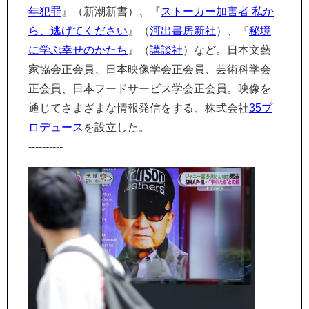
年犯罪
』（新潮新書）、『
ストーカー加害者 私か
ら、逃げてください
』（
河出書房新社
）、『
秘境
に学ぶ幸せのかたち
』（
講談社
）など。日本文藝
家協会正会員、日本映像学会正会員、芸術科学会
正会員、日本フードサービス学会正会員。映像を
通じてさまざまな情報発信をする、株式会社
35プ
ロデュース
を設立した。
----------