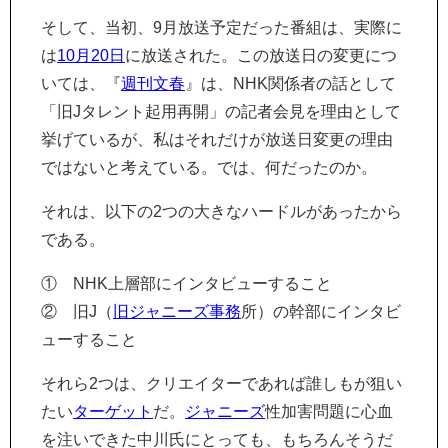
そして、当初、9月放送予定だった番組は、実際に
は
10月20日
に放送された。この放送日の変更につ
いては、『
週刊文春
』は、NHK関係者の話として
「旧Jタレント起用再開」の記者会見を理由として
挙げているが、私はそれだけが放送日変更の理由
ではないと考えている。では、何だったのか。
それは、以下の2つの大きなハードルがあったから
である。
① NHK上層部にインタビューすること
② 旧J（
旧ジャニーズ事務
所）の幹部にインタビ
ューすること
それら2つは、クリエイターであれば誰しもが狙い
たい
ターゲット
だ。
ジャニーズ
性加害問題に心血
を注いできた中川氏にとっても、もちろんそうだ