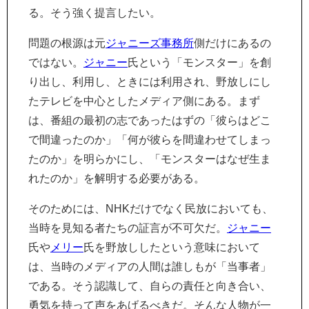
る。そう強く提言したい。
問題の根源は元
ジャニーズ事務所
側だけにあるの
ではない。
ジャニー
氏という「モンスター」を創
り出し、利用し、ときには利用され、野放しにし
たテレビを中心としたメディア側にある。まず
は、番組の最初の志であったはずの「彼らはどこ
で間違ったのか」「何が彼らを間違わせてしまっ
たのか」を明らかにし、「モンスターはなぜ生ま
れたのか」を解明する必要がある。
そのためには、NHKだけでなく民放においても、
当時を見知る者たちの証言が不可欠だ。
ジャニー
氏や
メリー
氏を野放ししたという意味において
は、当時のメディアの人間は誰しもが「当事者」
である。そう認識して、自らの責任と向き合い、
勇気を持って声をあげるべきだ。そんな人物が一