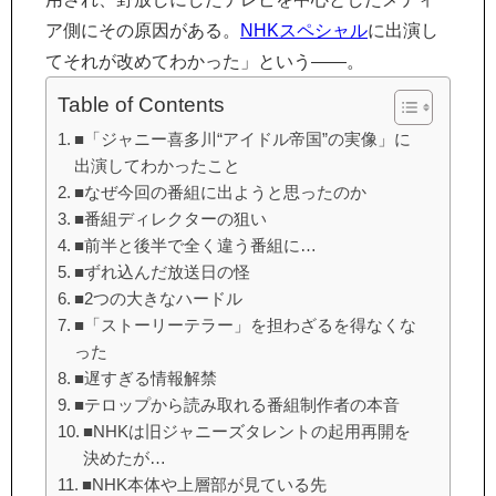
ア側にその原因がある。
NHKスペシャル
に出演し
てそれが改めてわかった」という――。
Table of Contents
■「ジャニー喜多川“アイドル帝国”の実像」に
出演してわかったこと
■なぜ今回の番組に出ようと思ったのか
■番組ディレクターの狙い
■前半と後半で全く違う番組に…
■ずれ込んだ放送日の怪
■2つの大きなハードル
■「ストーリーテラー」を担わざるを得なくな
った
■遅すぎる情報解禁
■テロップから読み取れる番組制作者の本音
■NHKは旧ジャニーズタレントの起用再開を
決めたが…
■NHK本体や上層部が見ている先