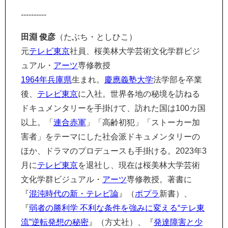
----------
田淵 俊彦
（たぶち・としひこ）
元
テレビ東京
社員、桜美林大学芸術文化学群ビジ
ュアル・
アーツ
専修教授
1964年
兵庫県
生まれ。
慶應義塾大学
法学部を卒業
後、
テレビ東京
に入社。世界各地の秘境を訪ねる
ドキュメンタリーを手掛けて、訪れた国は100カ国
以上。「
連合赤軍
」「高齢初犯」「ストーカー加
害者」をテーマにした社会派ドキュメンタリーの
ほか、ドラマのプロデュースも手掛ける。2023年3
月に
テレビ東京
を退社し、現在は桜美林大学芸術
文化学群ビジュアル・
アーツ
専修教授。著書に
『
混沌時代の新・テレビ論
』（
ポプラ
新書）、
『
弱者の勝利学 不利な条件を強みに変える“テレ東
流”逆転発想の秘密
』（方丈社）、『
発達障害と少