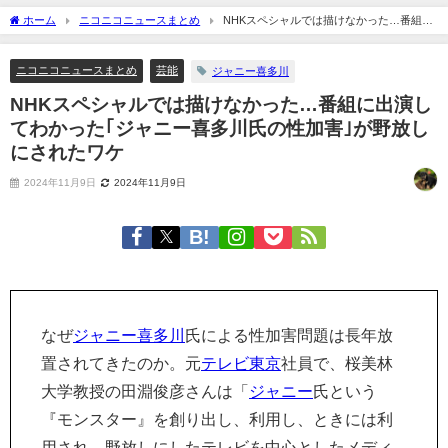
ホーム
ニコニコニュースまとめ
NHKスペシャルでは描けなかった…番組に
出演してわかった｢ジャニー喜多川氏の性加害｣が野放しにされたワケ
ニコニコニュースまとめ
芸能
ジャニー喜多川
NHKスペシャルでは描けなかった…番組に出演し
てわかった｢ジャニー喜多川氏の性加害｣が野放し
にされたワケ
2024年11月9日
2024年11月9日
なぜ
ジャニー喜多川
氏による性加害問題は長年放
置されてきたのか。元
テレビ東京
社員で、桜美林
大学教授の田淵俊彦さんは「
ジャニー
氏という
『モンスター』を創り出し、利用し、ときには利
用され、野放しにしたテレビを中心としたメディ