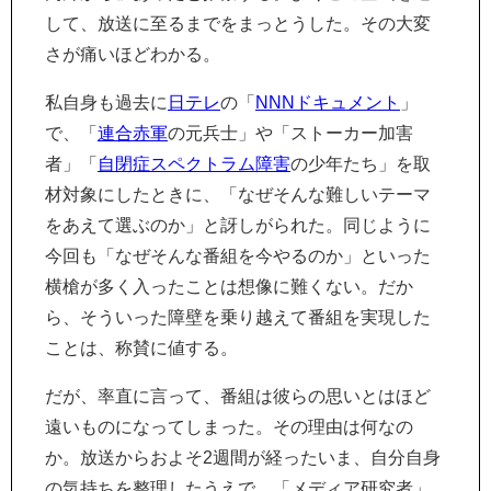
して、放送に至るまでをまっとうした。その大変
さが痛いほどわかる。
私自身も過去に
日テレ
の「
NNN
ドキュメント
」
で、「
連合赤軍
の元兵士」や「ストーカー加害
者」「
自閉症スペクトラム障害
の少年たち」を取
材対象にしたときに、「なぜそんな難しいテーマ
をあえて選ぶのか」と訝しがられた。同じように
今回も「なぜそんな番組を今やるのか」といった
横槍が多く入ったことは想像に難くない。だか
ら、そういった障壁を乗り越えて番組を実現した
ことは、称賛に値する。
だが、率直に言って、番組は彼らの思いとはほど
遠いものになってしまった。その理由は何なの
か。放送からおよそ2週間が経ったいま、自分自身
の気持ちを整理したうえで、「メディア研究者」