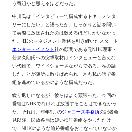
う番組かと思えるほどだった。
中川氏は「インタビューで構成するドキュメンタ
リーにしたい」と語ったが、しっかりと話を聞い
て実際に放送されたのは数えるほどしかいなかっ
た。旧Jのマネジメント業務を引き継いだスタート
エンターテイメント
社の顧問である元NHK理事・
若泉久朗氏への突撃取材はインタビューと言えな
い代物で、ワイドショーさながらである。私の話
したことが随所に散りばめられ、さも私の話で番
組を進めているかのような構成だった。
繰り返しになるが、彼らはよく頑張った。今回の
番組はNHKでなければ放送することはできなかっ
た。それは、昨年9月の
ジャニーズ事務所
の記者会
見以降、民放各局は短い検証番組をやっただけ
で、NHKのような追跡番組をおこなっていないか