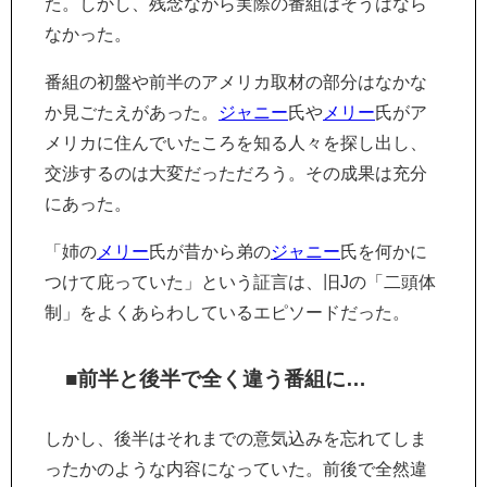
た。しかし、残念ながら実際の番組はそうはなら
なかった。
番組の初盤や前半のアメリカ取材の部分はなかな
か見ごたえがあった。
ジャニー
氏や
メリー
氏がア
メリカに住んでいたころを知る人々を探し出し、
交渉するのは大変だっただろう。その成果は充分
にあった。
「姉の
メリー
氏が昔から弟の
ジャニー
氏を何かに
つけて庇っていた」という証言は、旧Jの「二頭体
制」をよくあらわしているエピソードだった。
■前半と後半で全く違う番組に…
しかし、後半はそれまでの意気込みを忘れてしま
ったかのような内容になっていた。前後で全然違