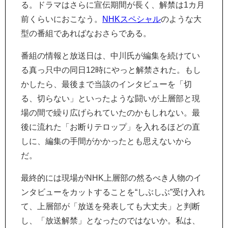
る。ドラマはさらに宣伝期間が長く、解禁は1カ月
前くらいにおこなう。
NHKスペシャル
のような大
型の番組であればなおさらである。
番組の情報と放送日は、中川氏が編集を続けてい
る真っ只中の同日12時にやっと解禁された。もし
かしたら、最後まで当該のインタビューを「切
る、切らない」といったような闘いが上層部と現
場の間で繰り広げられていたのかもしれない。最
後に流れた「お断りテロップ」を入れるほどの直
しに、編集の手間がかかったとも思えないから
だ。
最終的には現場がNHK上層部の然るべき人物のイ
ンタビューをカットすることを“しぶしぶ”受け入れ
て、上層部が「放送を発表しても大丈夫」と判断
し、「放送解禁」となったのではないか。私は、