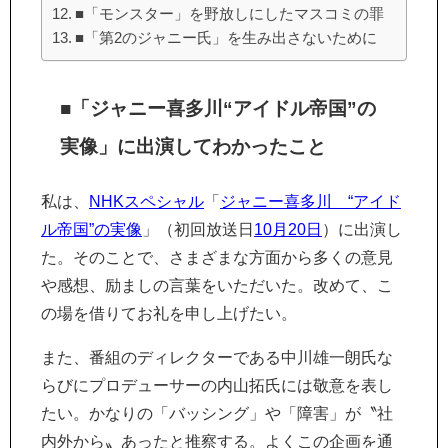
■「モンスター」を野放しにしたマスコミの罪
■「第2のジャニー氏」を生み出さないために
■「ジャニー喜多川“アイドル帝国”の
実像」に出演してわかったこと
私は、
NHKスペシャル
「
ジャニー喜多川 “アイド
ル帝国”の実像
」（初回放送日
10月20日
）に出演し
た。そのことで、さまざまな方面から多くの意見
や感想、励ましの言葉をいただいた。改めて、こ
の場を借りてお礼を申し上げたい。
また、番組のディレクターである中川雄一朗氏な
らびにプロデューサーの内山拓氏には敬意を表し
たい。かなりの「バッシング」や「障害」が〝社
内外から〟あったと推察する。よくこの企画を通