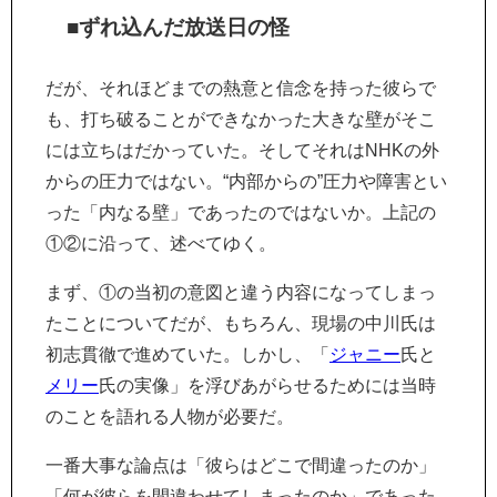
■ずれ込んだ放送日の怪
だが、それほどまでの熱意と信念を持った彼らで
も、打ち破ることができなかった大きな壁がそこ
には立ちはだかっていた。そしてそれはNHKの外
からの圧力ではない。“内部からの”圧力や障害とい
った「内なる壁」であったのではないか。上記の
①②に沿って、述べてゆく。
まず、①の当初の意図と違う内容になってしまっ
たことについてだが、もちろん、現場の中川氏は
初志貫徹で進めていた。しかし、「
ジャニー
氏と
メリー
氏の実像」を浮びあがらせるためには当時
のことを語れる人物が必要だ。
一番大事な論点は「彼らはどこで間違ったのか」
「何が彼らを間違わせてしまったのか」であった