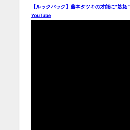
【ルックバック】藤本タツキの才能に“嫉妬”も 
YouTube