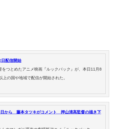
で本日配信開始
督をつとめたアニメ映画『ルックバック』が、本日11月8
て240以上の国や地域で配信が開始された。
8日から 藤本タツキがコメント 押山清高監督の描き下