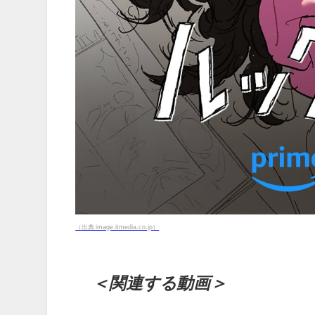
（出典 image.itmedia.co.jp）
＜関連する動画＞