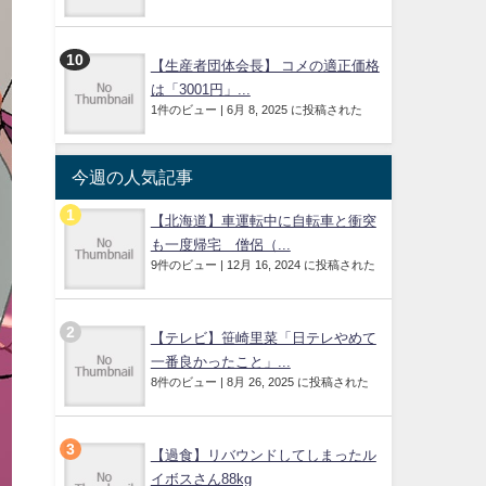
【生産者団体会長】 コメの適正価格
は「3001円」...
1件のビュー
|
6月 8, 2025 に投稿された
今週の人気記事
【北海道】車運転中に自転車と衝突
も一度帰宅 僧侶（...
9件のビュー
|
12月 16, 2024 に投稿された
【テレビ】笹崎里菜「日テレやめて
一番良かったこと」...
8件のビュー
|
8月 26, 2025 に投稿された
【過食】リバウンドしてしまったル
イボスさん88kg