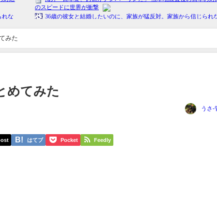
てみた
とめてみた
うさ-
ost
はてブ
Pocket
Feedly