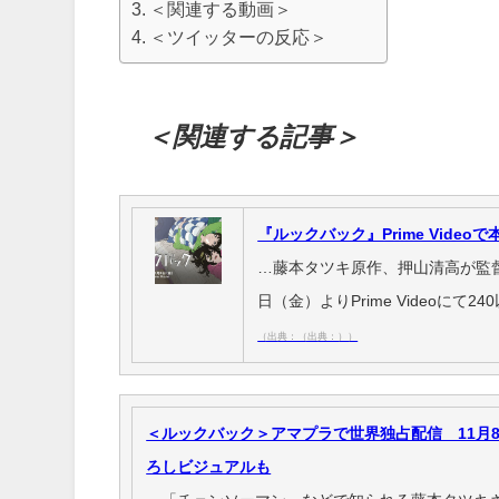
＜関連する動画＞
＜ツイッターの反応＞
＜関連する記事＞
『ルックバック』Prime Video
…藤本タツキ原作、押山清高が監
日（金）よりPrime Videoに
（出典：（出典：））
＜ルックバック＞アマプラで世界独占配信 11月
ろしビジュアルも