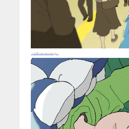
（出典 cdn.otocoto.jp）