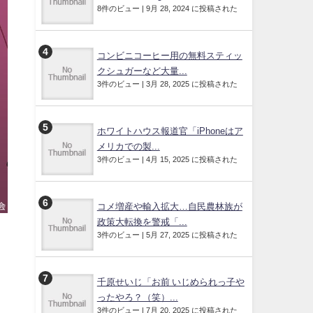
8件のビュー
|
9月 28, 2024 に投稿された
コンビニコーヒー用の無料スティッ
クシュガーなど大量...
3件のビュー
|
3月 28, 2025 に投稿された
ホワイトハウス報道官「iPhoneはア
メリカでの製...
3件のビュー
|
4月 15, 2025 に投稿された
コメ増産や輸入拡大…自民農林族が
政策大転換を警戒「...
3件のビュー
|
5月 27, 2025 に投稿された
千原せいじ「お前 いじめられっ子や
ったやろ？（笑）...
3件のビュー
|
7月 20, 2025 に投稿された