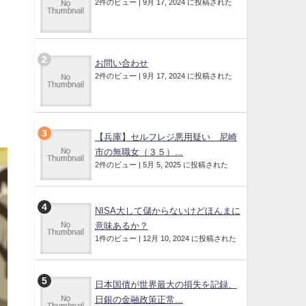
2件のビュー
|
9月 17, 2024 に投稿された
お問い合わせ
2件のビュー
|
9月 17, 2024 に投稿された
【兵庫】セルフレジ悪用疑い 尼崎
市の無職女（３５）...
2件のビュー
|
5月 5, 2025 に投稿された
NISA大して儲からないけどほんまに
意味あるか？
1件のビュー
|
12月 10, 2024 に投稿された
日本国債が世界最大の損失を記録、
日銀の金融政策正常...