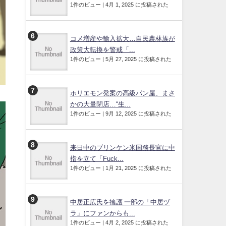
1件のビュー
|
4月 1, 2025 に投稿された
コメ増産や輸入拡大…自民農林族が
政策大転換を警戒「...
1件のビュー
|
5月 27, 2025 に投稿された
ホリエモン発案の高級パン屋、まさ
かの大量閉店…“生...
1件のビュー
|
9月 12, 2025 に投稿された
来日中のブリンケン米国務長官に中
指を立て「Fuck...
1件のビュー
|
1月 21, 2025 に投稿された
中居正広氏を擁護 一部の「中居ヅ
ラ」にファンからも...
1件のビュー
|
4月 2, 2025 に投稿された