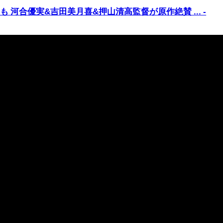
河合優実&吉田美月喜&押山清高監督が原作絶賛 ... -