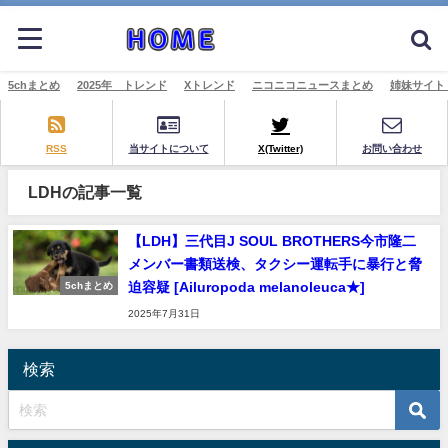
5chまとめ
2025年 トレンド
Xトレンド
ニコニコニュースまとめ
姉妹サイト
RSS
当サイトについて
X(Twitter)
お問い合わせ
LDHの記事一覧
【LDH】三代目J SOUL BROTHERS今市隆二
メンバー書類送検、タクシー運転手に暴行と脅
迫容疑 [Ailuropoda melanoleuca★]
5chまとめ
2025年7月31日
検索