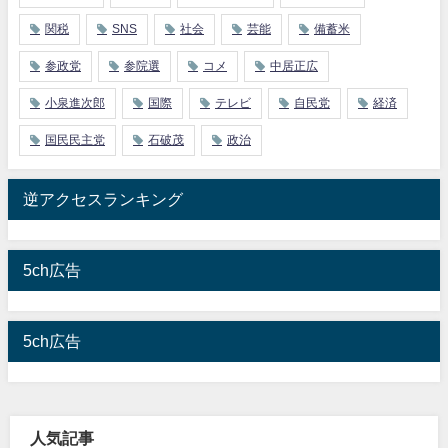
関税
SNS
社会
芸能
備蓄米
参政党
参院選
コメ
中居正広
小泉進次郎
国際
テレビ
自民党
経済
国民民主党
石破茂
政治
逆アクセスランキング
5ch広告
5ch広告
人気記事