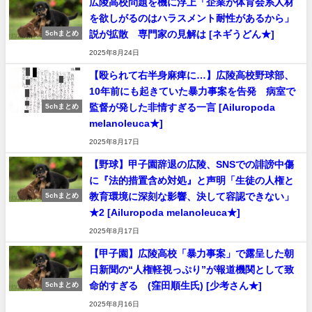
広陵高校問題を機に浮上「企業が体育会系人材
を欲しがるのはハラスメント耐性があるから」
説が拡散 専門家の見解は [ネギうどん★]
5chまとめ
2025年8月24日
【殴られて右半身麻痺に…】広陵高校野球部、
10年前にも起きていた暴力事案を告発 病室で
監督が発した非情すぎる一言 [Ailuropoda
5chまとめ
melanoleuca★]
2025年8月17日
【野球】甲子園辞退の広陵、SNSでの誹謗中傷
に『法的措置含め対処』と声明「生徒の人権と
教育環境に深刻な影響、決して容認できない」
5chまとめ
★2 [Ailuropoda melanoleuca★]
2025年8月17日
【甲子園】広陵高校「暴力事案」で露呈した朝
日新聞の“人権軽視っぷり”が報道機関として致
命的すぎる (窪田順生氏) [少考さん★]
5chまとめ
2025年8月16日