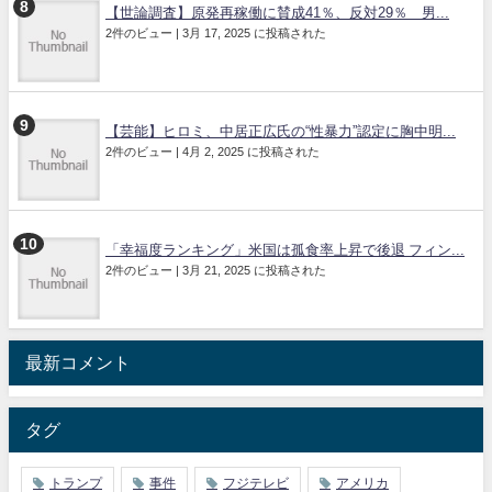
【世論調査】原発再稼働に賛成41％、反対29％ 男...
2件のビュー
|
3月 17, 2025 に投稿された
【芸能】ヒロミ、中居正広氏の“性暴力”認定に胸中明...
2件のビュー
|
4月 2, 2025 に投稿された
「幸福度ランキング」米国は孤食率上昇で後退 フィン...
2件のビュー
|
3月 21, 2025 に投稿された
最新コメント
タグ
トランプ
事件
フジテレビ
アメリカ