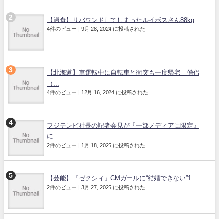
【過食】リバウンドしてしまったルイボスさん88kg
4件のビュー
|
9月 28, 2024 に投稿された
【北海道】車運転中に自転車と衝突も一度帰宅 僧侶
（...
4件のビュー
|
12月 16, 2024 に投稿された
フジテレビ社長の記者会見が『一部メディアに限定』
に...
2件のビュー
|
1月 18, 2025 に投稿された
【芸能】『ゼクシィ』CMガールに“結婚できない”1...
2件のビュー
|
3月 27, 2025 に投稿された