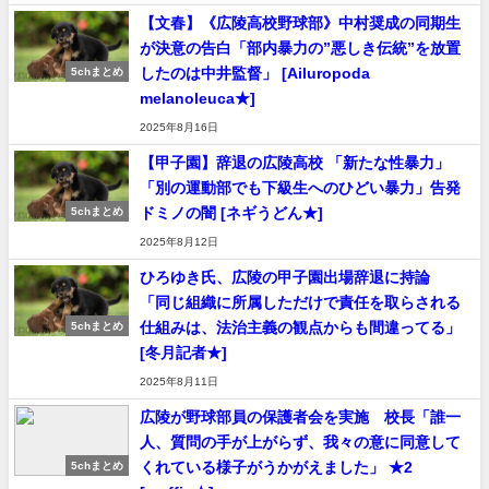
【文春】《広陵高校野球部》中村奨成の同期生
が決意の告白「部内暴力の”悪しき伝統”を放置
したのは中井監督」 [Ailuropoda
5chまとめ
melanoleuca★]
2025年8月16日
【甲子園】辞退の広陵高校 「新たな性暴力」
「別の運動部でも下級生へのひどい暴力」告発
ドミノの闇 [ネギうどん★]
5chまとめ
2025年8月12日
ひろゆき氏、広陵の甲子園出場辞退に持論
「同じ組織に所属しただけで責任を取らされる
仕組みは、法治主義の観点からも間違ってる」
5chまとめ
[冬月記者★]
2025年8月11日
広陵が野球部員の保護者会を実施 校長「誰一
人、質問の手が上がらず、我々の意に同意して
くれている様子がうかがえました」 ★2
5chまとめ