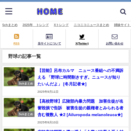
5chまとめ
2025年 トレンド
Xトレンド
ニコニコニュースまとめ
姉妹サイト
RSS
当サイトについて
X(Twitter)
お問い合わせ
野球の記事一覧
【芸能】呂布カルマ ニュース番組への不満訴
える 「野球に時間割きすぎ。ニュースが知り
たいんだよ」 [冬月記者★]
5chまとめ
2025年9月11日
【高校野球】広陵部内暴力問題 加害生徒が名
誉毀損で告訴 被害生徒の親権者とみられる者
含む複数人 ★2 [Ailuropoda melanoleuca★]
5chまとめ
2025年9月10日