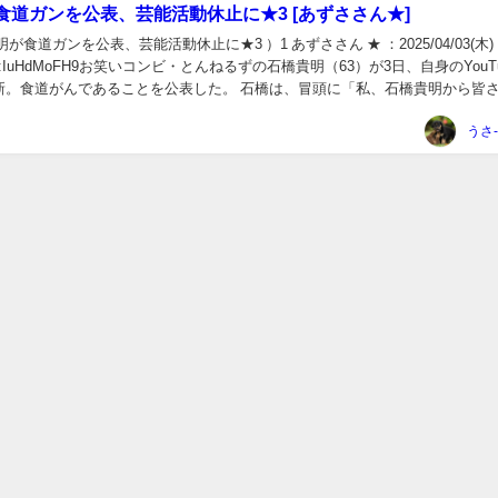
食道ガンを公表、芸能活動休止に★3 [あずささん★]
が食道ガンを公表、芸能活動休止に★3 ）1 あずささん ★ ：2025/04/03(木)
92 ID:IuHdMoFH9お笑いコンビ・とんねるずの石橋貴明（63）が3日、自身のYouT
新。食道がんであることを公表した。 石橋は、冒頭に「私、石橋貴明から皆
うさ