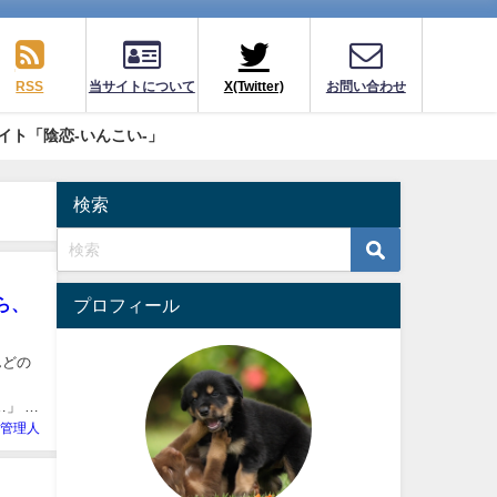
RSS
当サイトについて
X(Twitter)
お問い合わせ
イト「陰恋-いんこい-」
検索
ら、
プロフィール
んどの
…」 女
-管理人