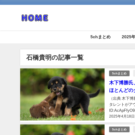
5chまとめ
202
石橋貴明の記事一覧
5chまとめ
木下博勝氏
ほとんどのタ
（出典 木下
タレントがアウトじゃ
ID:AcAp
2025年4月18日
子プロレスラ..
5chまとめ