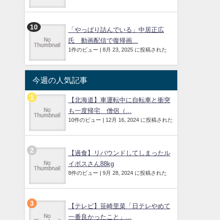
「やっぱり詰んでいる」中居正広
氏 動画配信で復帰画...
1件のビュー
|
8月 23, 2025 に投稿された
今週の人気記事
【北海道】車運転中に自転車と衝突
も一度帰宅 僧侶（...
10件のビュー
|
12月 16, 2024 に投稿された
【過食】リバウンドしてしまったル
イボスさん88kg
8件のビュー
|
9月 28, 2024 に投稿された
【テレビ】笹崎里菜「日テレやめて
一番良かったこと」...