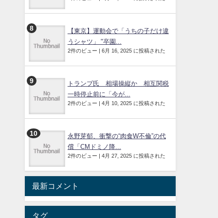
【東京】運動会で「うちの子だけ違
うシャツ」 "卒園...
2件のビュー
|
6月 16, 2025 に投稿された
トランプ氏 相場操縦か 相互関税
一時停止前に「今が...
2件のビュー
|
4月 10, 2025 に投稿された
永野芽郁、衝撃の“肉食W不倫”の代
償「CMドミノ降...
2件のビュー
|
4月 27, 2025 に投稿された
最新コメント
タグ