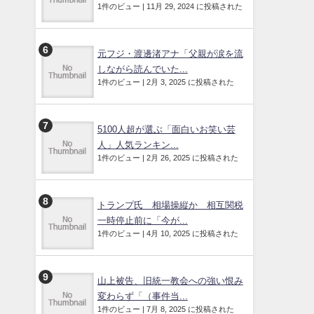
1件のビュー
|
11月 29, 2024 に投稿された
元フジ・渡邊渚アナ「父親が涙を流
しながら読んでいた...
1件のビュー
|
2月 3, 2025 に投稿された
5100人超が選ぶ「面白いお笑い芸
人」人気ランキン...
1件のビュー
|
2月 26, 2025 に投稿された
トランプ氏 相場操縦か 相互関税
一時停止前に「今が...
1件のビュー
|
4月 10, 2025 に投稿された
山上被告、旧統一教会への強い恨み
変わらず「（事件当...
1件のビュー
|
7月 8, 2025 に投稿された