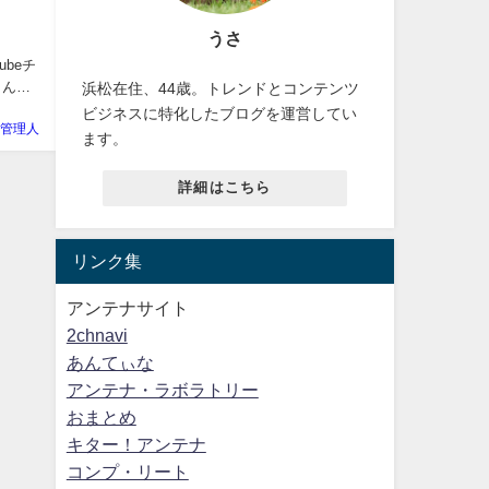
うさ
ubeチ
さんに
浜松在住、44歳。トレンドとコンテンツ
ビジネスに特化したブログを運営してい
-管理人
ます。
詳細はこちら
リンク集
アンテナサイト
2chnavi
あんてぃな
アンテナ・ラボラトリー
おまとめ
キター！アンテナ
コンプ・リート