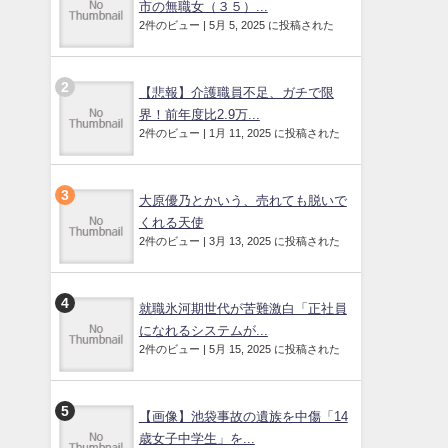
市の無職女（３５）...
2件のビュー
|
5月 5, 2025 に投稿された
【悲報】介護職員不足、ガチで限
界！前年度比2.9万...
2件のビュー
|
1月 11, 2025 に投稿された
大原優乃とかいう、売れても脱いで
くれる天使
2件のビュー
|
3月 13, 2025 に投稿された
就職氷河期世代が苦難激白「正社員
になれるシステムが...
2件のビュー
|
5月 15, 2025 に投稿された
【画像】池袋事故の遺族を中傷「14
歳女子中学生」を...