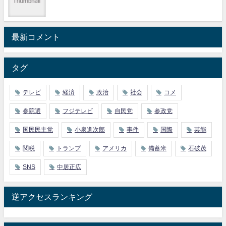
最新コメント
タグ
テレビ
経済
政治
社会
コメ
参院選
フジテレビ
自民党
参政党
国民民主党
小泉進次郎
事件
国際
芸能
関税
トランプ
アメリカ
備蓄米
石破茂
SNS
中居正広
逆アクセスランキング