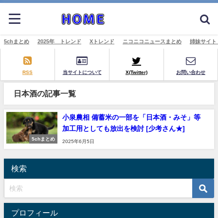
5chまとめ
2025年 トレンド
Xトレンド
ニコニコニュースまとめ
姉妹サイト
RSS
当サイトについて
X(Twitter)
お問い合わせ
日本酒の記事一覧
小泉農相 備蓄米の一部を「日本酒・みそ」等
加工用としても放出を検討 [少考さん★]
5chまとめ
2025年6月5日
検索
プロフィール