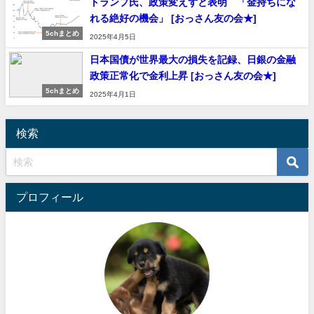
トランプ氏、政策変えずと表明 「金持ちにな
れる絶好の機会」 [おっさん友の会★]
5chまとめ
2025年4月5日
日本国債が世界最大の損失を記録、日銀の金融
政策正常化で金利上昇 [おっさん友の会★]
5chまとめ
2025年4月1日
検索
プロフィール