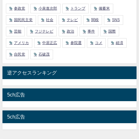
参政党
小泉進次郎
トランプ
備蓄米
国民民主党
社会
テレビ
関税
SNS
芸能
フジテレビ
政治
事件
国際
アメリカ
中居正広
参院選
コメ
経済
自民党
石破茂
逆アクセスランキング
5ch広告
5ch広告