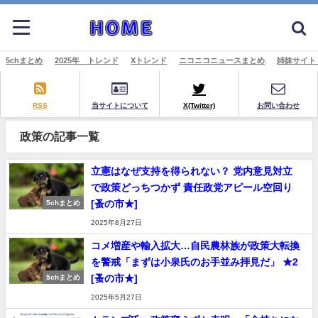
5chまとめ
2025年 トレンド
Xトレンド
ニコニコニュースまとめ
姉妹サイト
RSS
当サイトについて
X(Twitter)
お問い合わせ
政策の記事一覧
立憲はなぜ支持を得られない？ 党内意見対立
で政策どっちつかず 責任政党アピール空回り
[蚤の市★]
5chまとめ
2025年8月27日
コメ増産や輸入拡大…自民農林族が政策大転換
を警戒「まずは小泉氏のお手並み拝見だ」 ★2
[蚤の市★]
5chまとめ
2025年5月27日