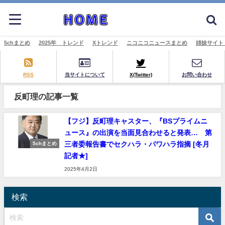
5chまとめ
2025年 トレンド
Xトレンド
ニコニコニュースまとめ
姉妹サイト
RSS
当サイトについて
X(Twitter)
お問い合わせ
反町理の記事一覧
【フジ】反町理キャスター、『BSプライムニ
ュース』の出演を当面見合わせると発表… 第
三者委報告書でセクハラ・パワハラ指摘 [冬月
5chまとめ
記者★]
2025年4月2日
検索