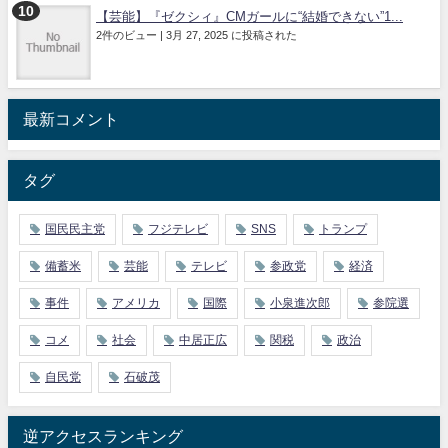
【芸能】『ゼクシィ』CMガールに“結婚できない”1...
2件のビュー
|
3月 27, 2025 に投稿された
最新コメント
タグ
国民民主党
フジテレビ
SNS
トランプ
備蓄米
芸能
テレビ
参政党
経済
事件
アメリカ
国際
小泉進次郎
参院選
コメ
社会
中居正広
関税
政治
自民党
石破茂
逆アクセスランキング