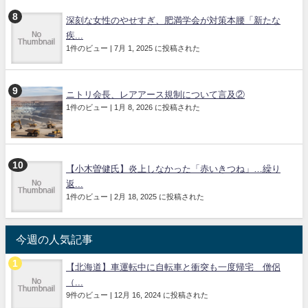
深刻な女性のやせすぎ、肥満学会が対策本腰「新たな
疾...
1件のビュー
|
7月 1, 2025 に投稿された
ニトリ会長、レアアース規制について言及②
1件のビュー
|
1月 8, 2026 に投稿された
【小木曽健氏】炎上しなかった「赤いきつね」…繰り
返...
1件のビュー
|
2月 18, 2025 に投稿された
今週の人気記事
【北海道】車運転中に自転車と衝突も一度帰宅 僧侶
（...
9件のビュー
|
12月 16, 2024 に投稿された