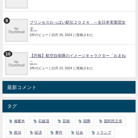
プリンセスおっぱい駅伝２０２４ ～全日本実業団女
子...
2件のビュー
|
10月 20, 2024 に投稿された
【悲報】航空自衛隊のイメージキャラクター「おまね
こ...
2件のビュー
|
12月 23, 2024 に投稿された
最新コメント
タグ
備蓄米
石破茂
芸能
国際
国民民主党
政治
経済
事件
社会
トランプ