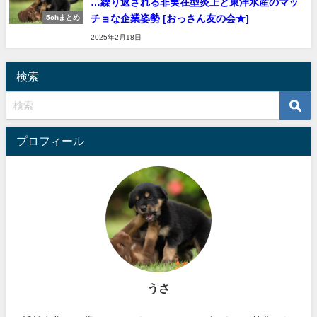
…繰り返される非実在型炎上と東洋水産のマッ
チョな企業姿勢 [おっさん友の会★]
5chまとめ
2025年2月18日
検索
プロフィール
うさ