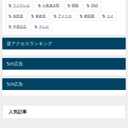
フジテレビ
小泉進次郎
関税
SNS
自民党
参政党
アメリカ
参院選
コメ
中居正広
テレビ
逆アクセスランキング
5ch広告
5ch広告
人気記事