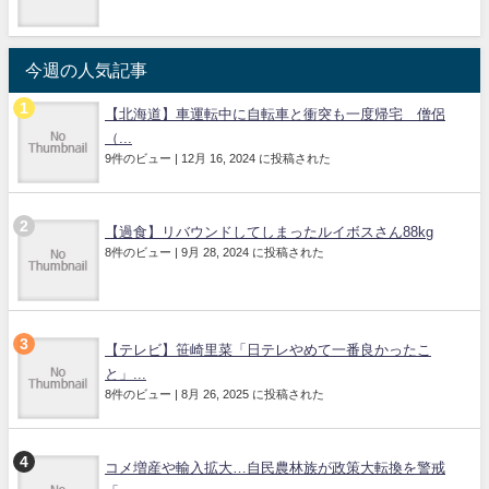
今週の人気記事
【北海道】車運転中に自転車と衝突も一度帰宅 僧侶
（...
9件のビュー
|
12月 16, 2024 に投稿された
【過食】リバウンドしてしまったルイボスさん88kg
8件のビュー
|
9月 28, 2024 に投稿された
【テレビ】笹崎里菜「日テレやめて一番良かったこ
と」...
8件のビュー
|
8月 26, 2025 に投稿された
コメ増産や輸入拡大…自民農林族が政策大転換を警戒