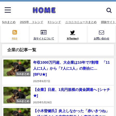
5chまとめ
2025年 トレンド
Xトレンド
ニコニコニュースまとめ
姉妹サイト
RSS
当サイトについて
X(Twitter)
お問い合わせ
企業の記事一覧
年収1000万円超、大企業は10年で7割増 「11
人に1人」から「7人に1人」の割合に…
[BFU★]
5chまとめ
2025年9月7日
【企業】日産、1兆円規模の資金調達へ [シャチ
★]
5chまとめ
2025年5月29日
【小木曽健氏】炎上しなかった「赤いきつね」