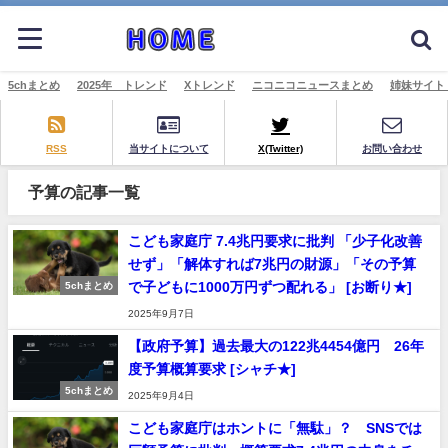
5chまとめ
2025年 トレンド
Xトレンド
ニコニコニュースまとめ
姉妹サイト
RSS
当サイトについて
X(Twitter)
お問い合わせ
予算の記事一覧
こども家庭庁 7.4兆円要求に批判 「少子化改善
せず」「解体すれば7兆円の財源」「その予算
で子どもに1000万円ずつ配れる」 [お断り★]
5chまとめ
2025年9月7日
【政府予算】過去最大の122兆4454億円 26年
度予算概算要求 [シャチ★]
5chまとめ
2025年9月4日
こども家庭庁はホントに「無駄」？ SNSでは