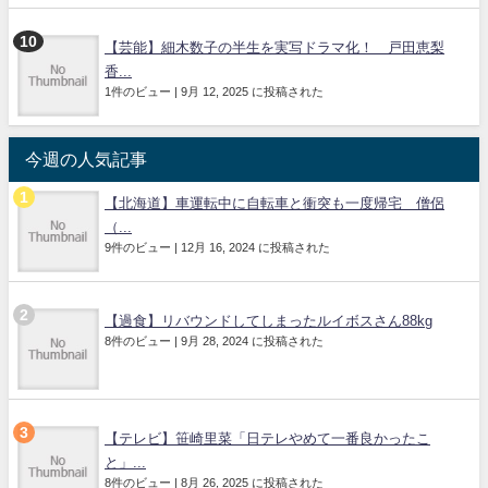
【芸能】細木数子の半生を実写ドラマ化！ 戸田恵梨
香...
1件のビュー
|
9月 12, 2025 に投稿された
今週の人気記事
【北海道】車運転中に自転車と衝突も一度帰宅 僧侶
（...
9件のビュー
|
12月 16, 2024 に投稿された
【過食】リバウンドしてしまったルイボスさん88kg
8件のビュー
|
9月 28, 2024 に投稿された
【テレビ】笹崎里菜「日テレやめて一番良かったこ
と」...
8件のビュー
|
8月 26, 2025 に投稿された