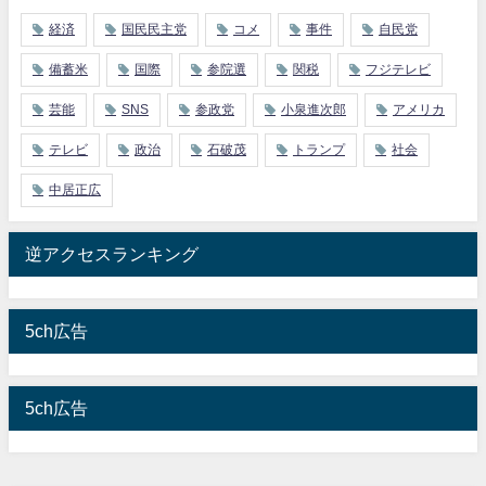
経済
国民民主党
コメ
事件
自民党
備蓄米
国際
参院選
関税
フジテレビ
芸能
SNS
参政党
小泉進次郎
アメリカ
テレビ
政治
石破茂
トランプ
社会
中居正広
逆アクセスランキング
5ch広告
5ch広告