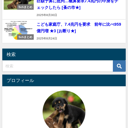
巨額予算に批判…概算要求7.4兆円の中身をチ
ェックしたら [蚤の市★]
5chまとめ
2025年8月30日
こども家庭庁、7.4兆円を要求 前年に比べ959
億円増 ★3 [お断り★]
5chまとめ
2025年8月24日
検索
プロフィール