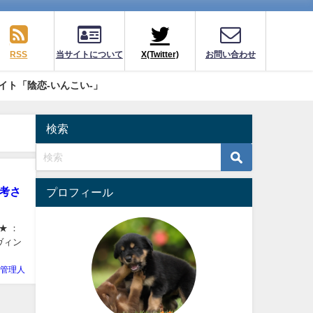
RSS
当サイトについて
X(Twitter)
お問い合わせ
イト「陰恋-いんこい-」
検索
少考さ
プロフィール
★ ：
「ヴィン
-管理人