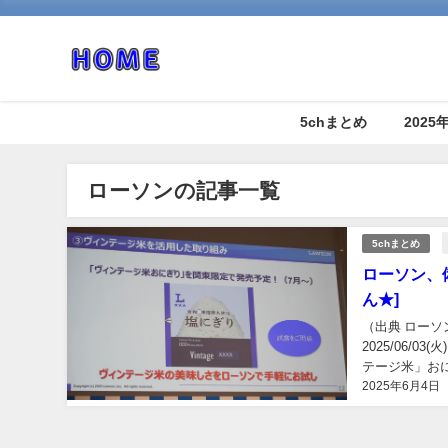
5chまとめ
202
ローソンの記事一覧
5chまとめ
ローソン、備
ん★]
（出典 ローソ
2025/06/03
テージ米」おにぎりも 
2025年6月4日