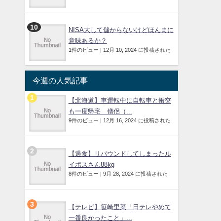
NISA大して儲からないけどほんまに
意味あるか？
1件のビュー
|
12月 10, 2024 に投稿された
今週の人気記事
【北海道】車運転中に自転車と衝突
も一度帰宅 僧侶（...
9件のビュー
|
12月 16, 2024 に投稿された
【過食】リバウンドしてしまったル
イボスさん88kg
8件のビュー
|
9月 28, 2024 に投稿された
【テレビ】笹崎里菜「日テレやめて
一番良かったこと」...