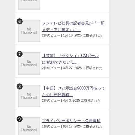
フジテレビ社長の記者会見が『一部
メディアに限定』に...
2件のビュー
|
1月 18, 2025 に投稿された
【芸能】『ゼクシィ』CMガール
に“結婚できない”1...
2件のビュー
|
3月 27, 2025 に投稿された
【中居】けど示談金9000万円払って
んのに守秘義務...
2件のビュー
|
4月 3, 2025 に投稿された
プライバシーポリシー・免責事項
1件のビュー
|
9月 17, 2024 に投稿された