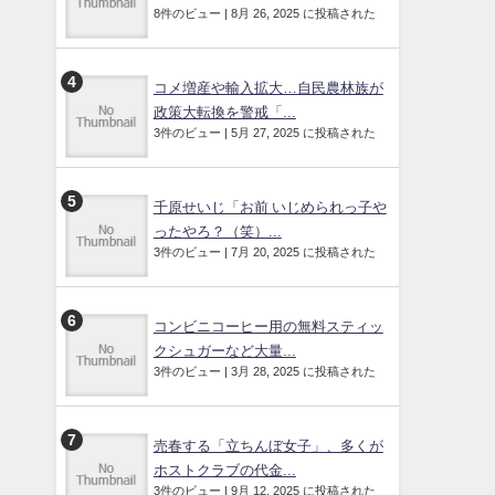
8件のビュー
|
8月 26, 2025 に投稿された
コメ増産や輸入拡大…自民農林族が
政策大転換を警戒「...
3件のビュー
|
5月 27, 2025 に投稿された
千原せいじ「お前 いじめられっ子や
ったやろ？（笑）...
3件のビュー
|
7月 20, 2025 に投稿された
コンビニコーヒー用の無料スティッ
クシュガーなど大量...
3件のビュー
|
3月 28, 2025 に投稿された
売春する「立ちんぼ女子」、多くが
ホストクラブの代金...
3件のビュー
|
9月 12, 2025 に投稿された