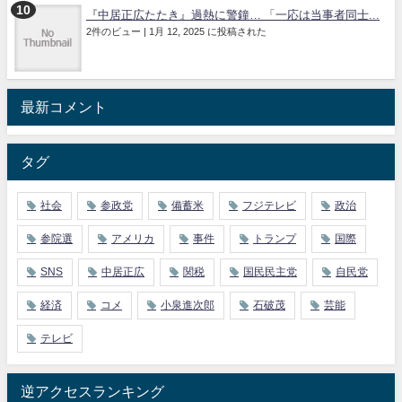
『中居正広たたき』過熱に警鐘… 「一応は当事者同士...
2件のビュー
|
1月 12, 2025 に投稿された
最新コメント
タグ
社会
参政党
備蓄米
フジテレビ
政治
参院選
アメリカ
事件
トランプ
国際
SNS
中居正広
関税
国民民主党
自民党
経済
コメ
小泉進次郎
石破茂
芸能
テレビ
逆アクセスランキング