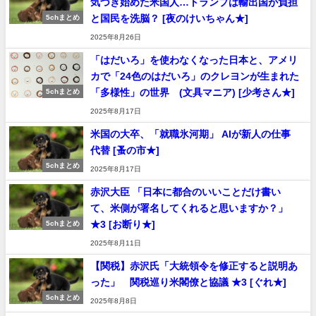
気づき始めた米国人…トランプは輸出国が負担
と国民を洗脳？ [夜のけいちゃん★]
5chまとめ
2025年8月26日
「はだいろ」を使わなくなった日本と、アメリ
カで「24色のはだいろ」のクレヨンが生まれた
「多様性」の世界 (文具マニア) [少考さん★]
5chまとめ
2025年8月17日
米国の大卒、「就職氷河期」 AIが新人の仕事
代替 [蚤の市★]
5chまとめ
2025年8月17日
赤沢大臣 「日本に都合のいいことだけ書い
て、米側が署名してくれると思いますか？」
★3 [お断り★]
5chまとめ
2025年8月11日
【関税】赤沢氏「大統領令を修正すると説明あ
った」 関税巡り米閣僚と協議 ★3 [ぐれ★]
5chまとめ
2025年8月8日