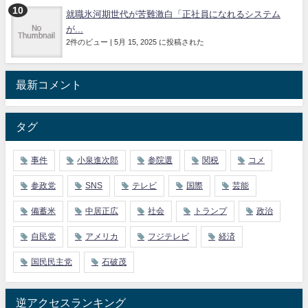
就職氷河期世代が苦難激白「正社員になれるシステム
が...
2件のビュー
|
5月 15, 2025 に投稿された
最新コメント
タグ
事件
小泉進次郎
参院選
関税
コメ
参政党
SNS
テレビ
国際
芸能
備蓄米
中居正広
社会
トランプ
政治
自民党
アメリカ
フジテレビ
経済
国民民主党
石破茂
逆アクセスランキング