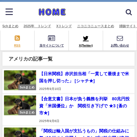
5chまとめ
2025年 トレンド
Xトレンド
ニコニコニュースまとめ
姉妹サイト
RSS
当サイトについて
X(Twitter)
お問い合わせ
アメリカの記事一覧
【日米関税】赤沢担当相「一貫して最後まで米
国を押し切った」 [シャチ★]
5chまとめ
2025年9月10日
【合意文書】日本が負う義務を列挙 80兆円投
資「米国優位」か 関税引き下げで ★3 [蚤の
市★]
5chまとめ
2025年9月6日
「関税は輸入国が支払うもの」関税の仕組みに