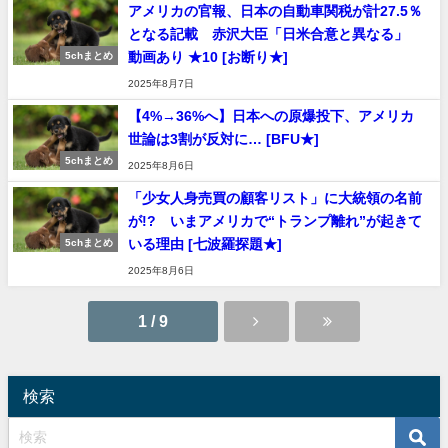
アメリカの官報、日本の自動車関税が計27.5％
となる記載 赤沢大臣「日米合意と異なる」
動画あり ★10 [お断り★]
5chまとめ
2025年8月7日
【4%→36%へ】日本への原爆投下、アメリカ
世論は3割が反対に… [BFU★]
5chまとめ
2025年8月6日
「少女人身売買の顧客リスト」に大統領の名前
が!? いまアメリカで“トランプ離れ”が起きて
いる理由 [七波羅探題★]
5chまとめ
2025年8月6日
1 / 9
検索