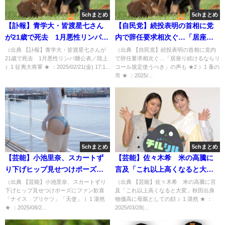
5chまとめ
5chまとめ
【訃報】青学大・皆渡星七さん
【自民党】続投表明の首相に党
が21歳で死去 1月悪性リンパ腫
内で辞任要求相次ぐ…「居座り
公表／陸上 [征夷大将軍★]
続けるならリコール規定使うべ
（出典 【訃報】青学大・皆渡星七さんが
（出典 【自民党】続投表明の首相に党内
21歳で死去 1月悪性リンパ腫公表／陸上
で辞任要求相次ぐ…「居座り続けるならリ
き」の声も ★2 [蚤の市★]
）1 征夷大将軍 ★ ：2025/02/21(金) 17:1...
コール規定使うべき」の声も ★2 ）1 蚤の
市 ★ ：2025/...
5chまとめ
5chまとめ
【芸能】小池里奈、スカートず
【芸能】佐々木希 米の高騰に
り下げヒップ見せつけポーズに
言及「これ以上高くなると大
ファン歓喜「ナイス プリケ
変」秋田出身 物価高に母親と
（出典 【芸能】小池里奈、スカートずり
（出典 【芸能】佐々木希 米の高騰に言
下げヒップ見せつけポーズにファン歓喜
及「これ以上高くなると大変」秋田出身
ツ」「天使」 [湛然★]
しての顔 [湛然★]
「ナイス プリケツ」「天使」 ）1 湛然
物価高に母親としての顔 ）1 湛然 ★ ：
★ ：2025/08/2...
2025/03/28(...