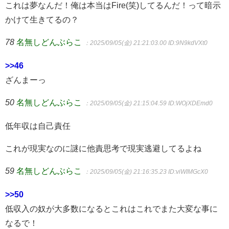
これは夢なんだ！俺は本当はFire(笑)してるんだ！って暗示
かけて生きてるの？
78
名無しどんぶらこ
：2025/09/05(金) 21:21:03.00
ID:9N9kdVXt0
>>46
ざんまーっ
50
名無しどんぶらこ
：2025/09/05(金) 21:15:04.59
ID:WOjXDEmd0
低年収は自己責任
これが現実なのに謎に他責思考で現実逃避してるよね
59
名無しどんぶらこ
：2025/09/05(金) 21:16:35.23
ID:viWIMGcX0
>>50
低収入の奴が大多数になるとこれはこれでまた大変な事に
なるで！