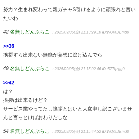
努力？生まれ変わって親ガチャS引けるように頑張れと言い
たいわ
42
名無しどんぶらこ
：2025/09/05(金) 21:13:29.10
ID:WOjXDEmd0
>>36
挨拶すら出来ない無能が妄想に逃げ込んでら
49
名無しどんぶらこ
：2025/09/05(金) 21:15:02.46
ID:t5ZTqzgg0
>>42
は？
挨拶は出来るけど？
サービス業やってたし挨拶とはいと大変申し訳ございませ
んと言っとけばおわりだしな
54
名無しどんぶらこ
：2025/09/05(金) 21:15:44.52
ID:WOjXDEmd0