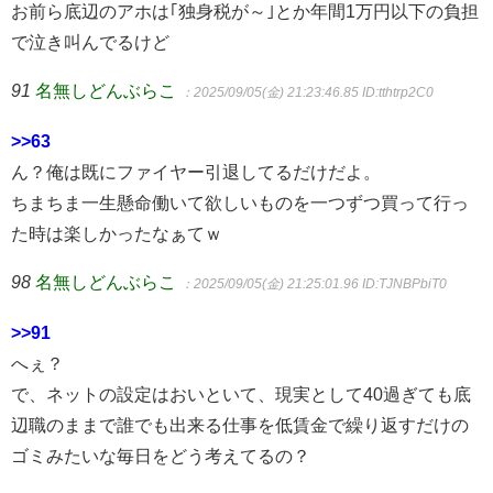
お前ら底辺のアホは｢独身税が～｣とか年間1万円以下の負担
で泣き叫んでるけど
91
名無しどんぶらこ
：2025/09/05(金) 21:23:46.85
ID:tthtrp2C0
>>63
ん？俺は既にファイヤー引退してるだけだよ。
ちまちま一生懸命働いて欲しいものを一つずつ買って行っ
た時は楽しかったなぁてｗ
98
名無しどんぶらこ
：2025/09/05(金) 21:25:01.96
ID:TJNBPbiT0
>>91
へぇ？
で、ネットの設定はおいといて、現実として40過ぎても底
辺職のままで誰でも出来る仕事を低賃金で繰り返すだけの
ゴミみたいな毎日をどう考えてるの？