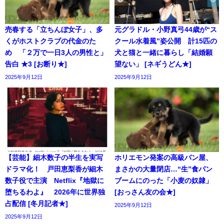
売春する「立ちんぼ女子」、多
元グラドル・小野真弓44歳が“ス
くがホストクラブの代金のた
クール水着風”姿公開 計15匹の
め 「２万で一日3人の男性と」
犬と猫と一緒に暮らし「結婚願
告白 ★3 [お断り★]
望ない」 [ネギうどん★]
2025年9月12日
2025年9月12日
【芸能】細木数子の半生を実写
ホリエモン発案の高級パン屋、
ドラマ化！ 戸田恵梨香が細木
まさかの大量閉店…“生”食パン
数子役で主演 Netflix『地獄に
ブームにのった「小麦の奴隷」
堕ちるわよ』 2026年に世界独
[おっさん友の会★]
占配信 [冬月記者★]
2025年9月12日
2025年9月12日