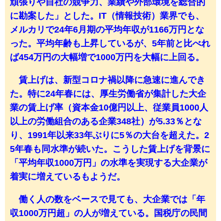
頑張りや自社の競争力、業績や外部環境を総合的
に勘案した」とした。IT（情報技術）業界でも、
メルカリで24年6月期の平均年収が1166万円とな
った。平均年齢も上昇しているが、5年前と比べれ
ば454万円の大幅増で1000万円を大幅に上回る。
賃上げは、新型コロナ禍以降に急速に進んでき
た。特に24年春には、厚生労働省が集計した大企
業の賃上げ率（資本金10億円以上、従業員1000人
以上の労働組合のある企業348社）が5.33％とな
り、1991年以来33年ぶりに5％の大台を超えた。2
5年春も同水準が続いた。こうした賃上げを背景に
「平均年収1000万円」の水準を実現する大企業が
着実に増えているもようだ。
働く人の数をベースで見ても、大企業では「年
収1000万円超」の人が増えている。国税庁の民間