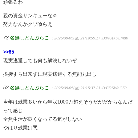
頑張るわ
親の資金サンキューな☺
努力なんかクソ喰らえ
73
名無しどんぶらこ
：2025/09/05(金) 21:19:59.17
ID:WOjXDEmd0
>>65
現実逃避しても何も解決しないぞ
挨拶すら出来ずに現実逃避する無能丸出し
53
名無しどんぶらこ
：2025/09/05(金) 21:15:37.21
ID:Ef9SWnOZ0
今年は残業多いから年収1000万超えそうだがだからなんだ
って感じ
全然生活が良くなってる気がしない
やはり残業は悪