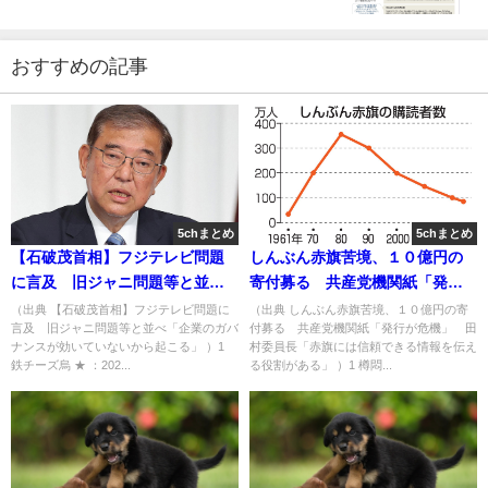
おすすめの記事
5chまとめ
5chまとめ
【石破茂首相】フジテレビ問題
しんぶん赤旗苦境、１０億円の
に言及 旧ジャニ問題等と並べ
寄付募る 共産党機関紙「発行
「企業のガバナンスが効いてい
が危機」 田村委員長「赤旗に
（出典 【石破茂首相】フジテレビ問題に
（出典 しんぶん赤旗苦境、１０億円の寄
言及 旧ジャニ問題等と並べ「企業のガバ
付募る 共産党機関紙「発行が危機」 田
ないから起こる」 [鉄チーズ烏
は信頼できる情報を伝える役割
ナンスが効いていないから起こる」 ）1
村委員長「赤旗には信頼できる情報を伝え
★]
がある」 [樽悶★]
鉄チーズ烏 ★ ：202...
る役割がある」 ）1 樽悶...