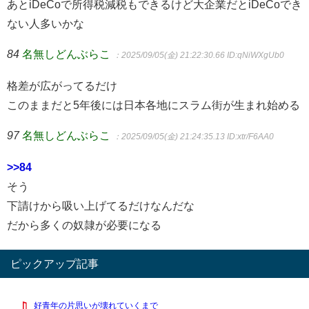
あとiDeCoで所得税減税もできるけど大企業だとiDeCoでき
ない人多いかな
84
名無しどんぶらこ
：2025/09/05(金) 21:22:30.66
ID:qNiWXgUb0
格差が広がってるだけ
このままだと5年後には日本各地にスラム街が生まれ始める
97
名無しどんぶらこ
：2025/09/05(金) 21:24:35.13
ID:xtr/F6AA0
>>84
そう
下請けから吸い上げてるだけなんだな
だから多くの奴隷が必要になる
ピックアップ記事