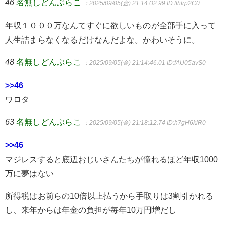
46
名無しどんぶらこ
：2025/09/05(金) 21:14:02.99
ID:tthtrp2C0
年収１０００万なんてすぐに欲しいものが全部手に入って
人生詰まらなくなるだけなんだよな。かわいそうに。
48
名無しどんぶらこ
：2025/09/05(金) 21:14:46.01
ID:fAU05avS0
>>46
ワロタ
63
名無しどんぶらこ
：2025/09/05(金) 21:18:12.74
ID:h7gH6klR0
>>46
マジレスすると底辺おじいさんたちが憧れるほど年収1000
万に夢はない
所得税はお前らの10倍以上払うから手取りは3割引かれる
し、来年からは年金の負担が毎年10万円増だし