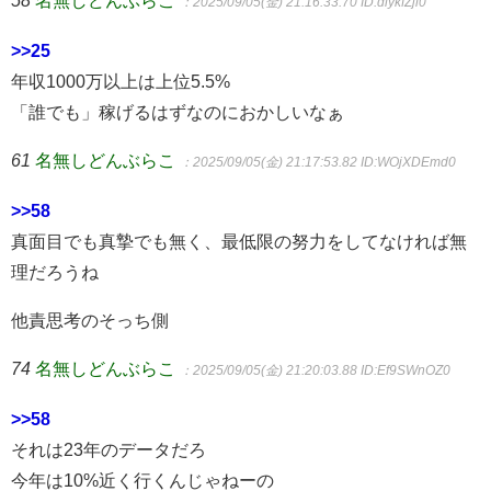
58
名無しどんぶらこ
：2025/09/05(金) 21:16:33.70
ID:dlykfZjl0
>>25
年収1000万以上は上位5.5%
「誰でも」稼げるはずなのにおかしいなぁ
61
名無しどんぶらこ
：2025/09/05(金) 21:17:53.82
ID:WOjXDEmd0
>>58
真面目でも真摯でも無く、最低限の努力をしてなければ無
理だろうね
他責思考のそっち側
74
名無しどんぶらこ
：2025/09/05(金) 21:20:03.88
ID:Ef9SWnOZ0
>>58
それは23年のデータだろ
今年は10%近く行くんじゃねーの