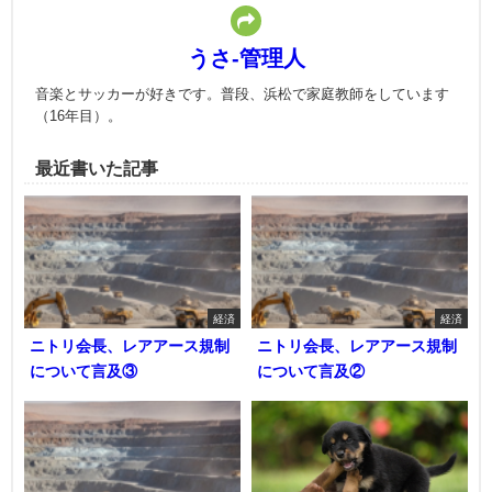
うさ-管理人
音楽とサッカーが好きです。普段、浜松で家庭教師をしています
（16年目）。
最近書いた記事
経済
経済
ニトリ会長、レアアース規制
ニトリ会長、レアアース規制
について言及③
について言及②