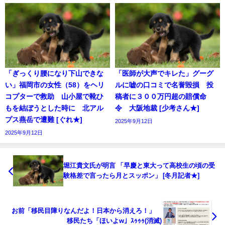
「ぎっくり腰になり下山できな
「医師が大声でキレた」グーグ
い」福岡市の女性（58）をヘリ
ルに嘘の口コミで名誉毀損 投
コプターで救助 山小屋で靴ひ
稿者に３００万円超の賠償命
もを結ぼうとした時に 北アル
令 大阪地裁 [少考さん★]
プス燕岳で遭難 [ぐれ★]
2025年9月12日
2025年9月12日
堀江貴文氏が明言 「早慶と東大って高校生の頃の受
験格差で言ったら月とスッポン」 [冬月記者★]
お前「移民目障りなんだよ！日本から消えろ！」
移民たち「ほいよw」ｽｩｩｩ(消滅)