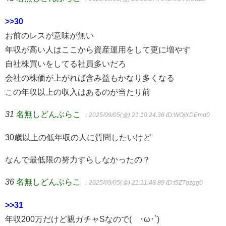
>>30
お前のレスが意味が無い
年収が高い人はここから資産運用をして更に増やす
自社株買いをしてる社員多いだろ
会社の株価が上がれば含み益もかなり多くなる
この年収以上の収入はあるのが当たり前
31
名無しどんぶらこ
：2025/09/05(金) 21:10:24.36
ID:WOjXDEmd0
30歳以上の低年収の人に質問したいけど
なんで最低限の努力すらしなかったの？
36
名無しどんぶらこ
：2025/09/05(金) 21:11:48.89
ID:t5ZTqzgg0
>>31
年収200万だけど親ガチャSなので(´･ω･`)