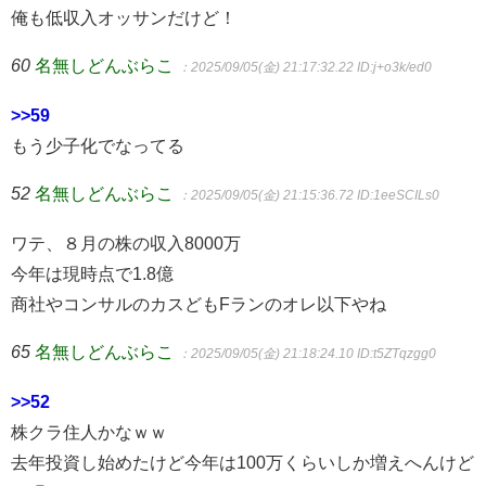
俺も低収入オッサンだけど！
60
名無しどんぶらこ
：2025/09/05(金) 21:17:32.22
ID:j+o3k/ed0
>>59
もう少子化でなってる
52
名無しどんぶらこ
：2025/09/05(金) 21:15:36.72
ID:1eeSCILs0
ワテ、８月の株の収入8000万
今年は現時点で1.8億
商社やコンサルのカスどもFランのオレ以下やね
65
名無しどんぶらこ
：2025/09/05(金) 21:18:24.10
ID:t5ZTqzgg0
>>52
株クラ住人かなｗｗ
去年投資し始めたけど今年は100万くらいしか増えへんけど