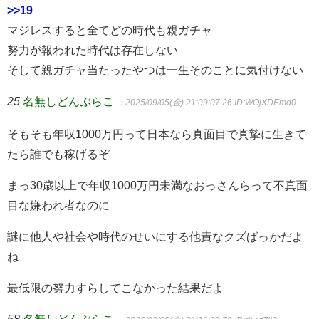
>>19
マジレスすると全てどの時代も親ガチャ
努力が報われた時代は存在しない
そして親ガチャ当たったやつは一生そのことに気付けない
25
名無しどんぶらこ
：2025/09/05(金) 21:09:07.26
ID:WOjXDEmd0
そもそも年収1000万円って日本なら真面目で真摯に生きて
たら誰でも稼げるぞ
まっ30歳以上で年収1000万円未満なおっさんらって不真面
目な嫌われ者なのに
謎に他人や社会や時代のせいにする他責なクズばっかだよ
ね
最低限の努力すらしてこなかった結果だよ