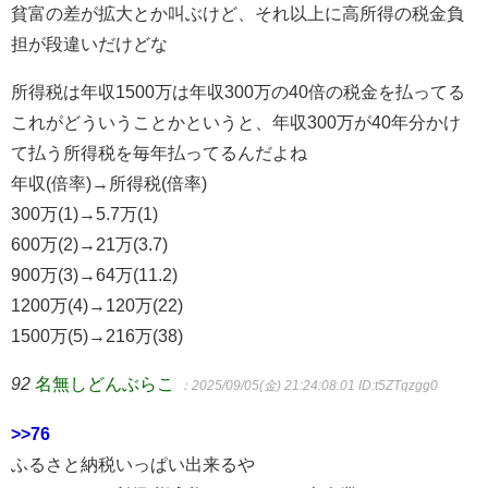
貧富の差が拡大とか叫ぶけど、それ以上に高所得の税金負
担が段違いだけどな
所得税は年収1500万は年収300万の40倍の税金を払ってる
これがどういうことかというと、年収300万が40年分かけ
て払う所得税を毎年払ってるんだよね
年収(倍率)→所得税(倍率)
300万(1)→5.7万(1)
600万(2)→21万(3.7)
900万(3)→64万(11.2)
1200万(4)→120万(22)
1500万(5)→216万(38)
92
名無しどんぶらこ
：2025/09/05(金) 21:24:08.01
ID:t5ZTqzgg0
>>76
ふるさと納税いっぱい出来るや