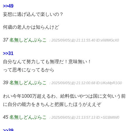
>>49
妄想に逃げ込んで楽しいの？
何歳の老人かは知らんけど
37
名無しどんぶらこ
：2025/09/05(金) 21:11:55.40
ID:viWIMGcX0
>>31
自分なんて努力しても無理だ！意味無い！
って思考になってるから
39
名無しどんぶらこ
：2025/09/05(金) 21:12:00.68
ID:UKoMpR1G0
わい今年1000万超えるわ、給料低いやつは国に文句いう前
に自分の能力をきちんと把握したほうがええぞ
45
名無しどんぶらこ
：2025/09/05(金) 21:13:57.13
ID:+SI1BMlW0
>>39