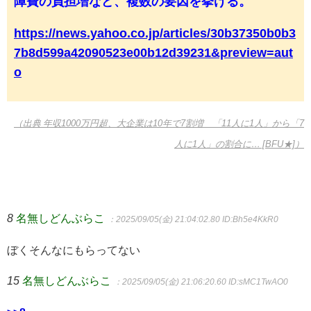
障費の負担増など、複数の要因を挙げる。
https://news.yahoo.co.jp/articles/30b37350b0b3
7b8d599a42090523e00b12d39231&preview=aut
o
（出典 年収1000万円超、大企業は10年で7割増 「11人に1人」から「7
人に1人」の割合に… [BFU★]）
8
名無しどんぶらこ
：2025/09/05(金) 21:04:02.80
ID:Bh5e4KkR0
ぼくそんなにもらってない
15
名無しどんぶらこ
：2025/09/05(金) 21:06:20.60
ID:sMC1TwAO0