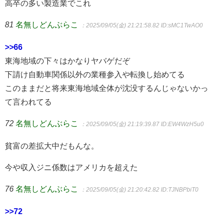
高卒の多い製造業でこれ
81
名無しどんぶらこ
：2025/09/05(金) 21:21:58.82
ID:sMC1TwAO0
>>66
東海地域の下々はかなりヤバゲだぞ
下請け自動車関係以外の業種参入や転換し始めてる
このままだと将来東海地域全体が沈没するんじゃないかっ
て言われてる
72
名無しどんぶらこ
：2025/09/05(金) 21:19:39.87
ID:EW4WzH5u0
貧富の差拡大中だもんな。
今や収入ジニ係数はアメリカを超えた
76
名無しどんぶらこ
：2025/09/05(金) 21:20:42.82
ID:TJNBPbiT0
>>72