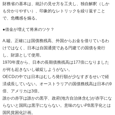
財務省の基本は、統計の見せ方を工夫し、独自解釈（しか
も分かりやすい）、印象的なレトリックを繰り返すこと
で、危機感を煽る。
●借金が増えて将来のツケ？
A,嘘。正確には国債務残高、外国からお金を借りているわ
けではなく、日本は自国通貨である円建ての国債を発行
し、財源として使用。
1970年度から、日本の長期債務残高は177倍になりました
が何も起きないし破綻しようがない。
OECDの中では日本はむしろ発行額が少なすぎるせいで経
済成長していない。オーストラリアの国債務残高は日本の9
倍、アメリカは3倍。
誰かの赤字は誰かの黒字、政府(地方自治体含む)が赤字にな
らないと国民は黒字にならない。意味のないPB黒字化とは
国民貧困化計画。