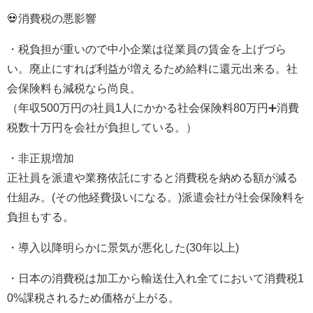
💀消費税の悪影響
・税負担が重いので中小企業は従業員の賃金を上げづら
い。廃止にすれば利益が増えるため給料に還元出来る。社
会保険料も減税なら尚良。
（年収500万円の社員1人にかかる社会保険料80万円➕消費
税数十万円を会社が負担している。）
・非正規増加
正社員を派遣や業務依託にすると消費税を納める額が減る
仕組み。(その他経費扱いになる。)派遣会社が社会保険料を
負担もする。
・導入以降明らかに景気が悪化した(30年以上)
・日本の消費税は加工から輸送仕入れ全てにおいて消費税1
0%課税されるため価格が上がる。