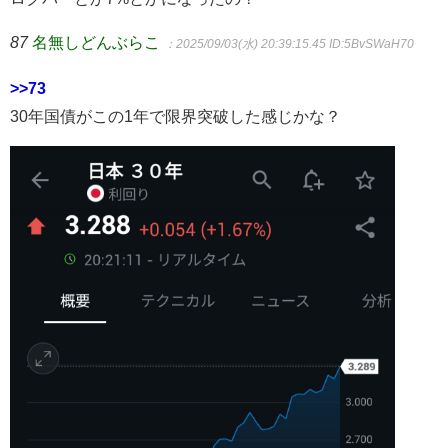
87
名無しどんぶらこ
：2025/09/03(水) 20:39:15.45
ID:5BvSWaH70
>>73
30年国債がこの1年で限界突破した感じかな？