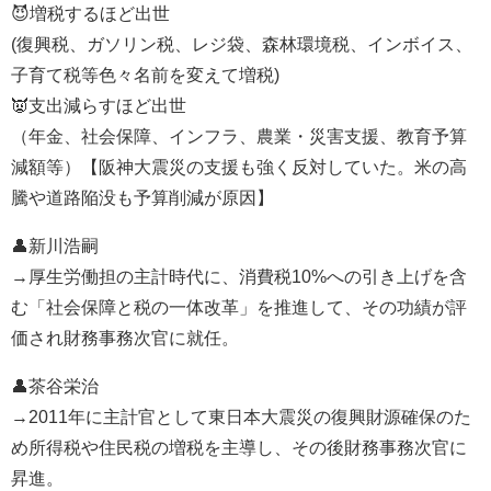
😈増税するほど出世
(復興税、ガソリン税、レジ袋、森林環境税、インボイス、
子育て税等色々名前を変えて増税)
👿支出減らすほど出世
（年金、社会保障、インフラ、農業・災害支援、教育予算
減額等）【阪神大震災の支援も強く反対していた。米の高
騰や道路陥没も予算削減が原因】
👤新川浩嗣
→厚生労働担の主計時代に、消費税10%への引き上げを含
む「社会保障と税の一体改革」を推進して、その功績が評
価され財務事務次官に就任。
👤茶谷栄治
→2011年に主計官として東日本大震災の復興財源確保のた
め所得税や住民税の増税を主導し、その後財務事務次官に
昇進。