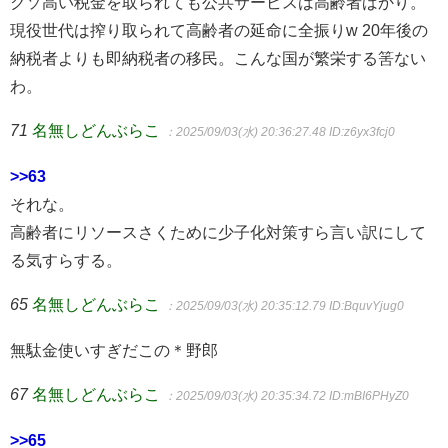
クソ高い税金を取られても公共サービスは高齢者ばかり。
現役世代は搾り取られて高齢者の延命に全振りw 20年後の
納税者よりも即納税者の移民。こんな国が繁栄する筈ない
わ。
71
名無しどんぶらこ
：2025/09/03(水) 20:36:27.48
ID:z6yx3fcj0
>>63
それな。
高齢者にリソースさくために少子化対策すら言い訳にして
る気すらする。
65
名無しどんぶらこ
：2025/09/03(水) 20:35:12.79
ID:BquvYjug0
無駄金使いすぎだこの＊野郎
67
名無しどんぶらこ
：2025/09/03(水) 20:35:34.72
ID:mBI6PHyZ0
>>65