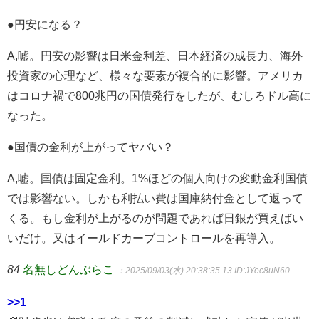
●円安になる？
A,嘘。円安の影響は日米金利差、日本経済の成長力、海外
投資家の心理など、様々な要素が複合的に影響。アメリカ
はコロナ禍で800兆円の国債発行をしたが、むしろドル高に
なった。
●国債の金利が上がってヤバい？
A,嘘。国債は固定金利。1%ほどの個人向けの変動金利国債
では影響ない。しかも利払い費は国庫納付金として返って
くる。もし金利が上がるのが問題であれば日銀が買えばい
いだけ。又はイールドカーブコントロールを再導入。
84
名無しどんぶらこ
：2025/09/03(水) 20:38:35.13
ID:JYec8uN60
>>1