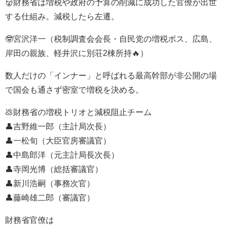
👹財務省は増税や政府の予算の削減に成功した官僚が出世
する仕組み。減税したら左遷。
🤓宮沢洋一（税制調査会会長・自民党の増税ボス、広島、
岸田の親族、軽井沢に別荘2棟所持🔥）
数人だけの「インナー」と呼ばれる最高幹部が非公開の場
で国会も通さず密室で増税を決める。
💩財務省の増税トリオと減税阻止チーム
👤吉野維一郎（主計局次長）
👤一松旬（大臣官房審議官）
👤中島郎洋（元主計局長次長）
👤寺岡光博（総括審議官）
👤新川浩嗣（事務次官）
👤藤崎雄二郎（審議官）
財務省官僚は