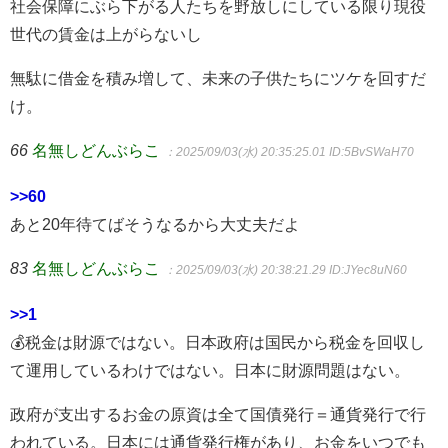
社会保障にぶら下がる人たちを野放しにしている限り現役
世代の賃金は上がらないし
無駄に借金を積み増して、未来の子供たちにツケを回すだ
け。
66
名無しどんぶらこ
：2025/09/03(水) 20:35:25.01
ID:5BvSWaH70
>>60
あと20年待てばそうなるから大丈夫だよ
83
名無しどんぶらこ
：2025/09/03(水) 20:38:21.29
ID:JYec8uN60
>>1
💰税金は財源ではない。日本政府は国民から税金を回収し
て運用しているわけではない。日本に財源問題はない。
政府が支出するお金の原資は全て国債発行＝通貨発行で行
われている。日本には通貨発行権があり、お金をいつでも