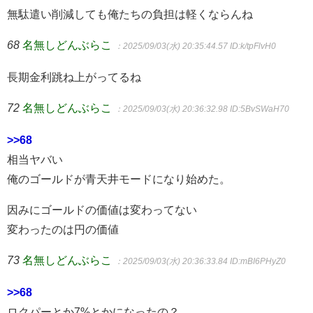
無駄遣い削減しても俺たちの負担は軽くならんね
68
名無しどんぶらこ
：2025/09/03(水) 20:35:44.57
ID:k/tpFlvH0
長期金利跳ね上がってるね
72
名無しどんぶらこ
：2025/09/03(水) 20:36:32.98
ID:5BvSWaH70
>>68
相当ヤバい
俺のゴールドが青天井モードになり始めた。
因みにゴールドの価値は変わってない
変わったのは円の価値
73
名無しどんぶらこ
：2025/09/03(水) 20:36:33.84
ID:mBI6PHyZ0
>>68
ロクパーとか7%とかになったの？