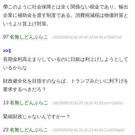
🥸このように社会保障とは全く関係ない税金であり、輸出
企業に補助金を渡す制度である。消費税減税は物価対策と
いうより賃上げ対策。
97
名無しどんぶらこ
：2025/09/03(水) 20:41:24.94
ID:vr7E8S7u0
>>1
長期金利高止まりしているのに日銀は利上げしようとして
いるからな
財政健全化を目指すのならば、トランプみたいに利下げを
要求するべきだろ？
13
名無しどんぶらこ
：2025/09/03(水) 20:16:50.41
ID:osJ+UpEh0
緊縮財政じゃないんですかー？
23
名無しどんぶらこ
：2025/09/03(水) 20:20:13.40
ID:CuXE5Mgk0