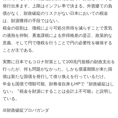
発行出来ます。上限はインフレ率で決まる。外貨建ての負
債がなく、財政破綻のリスクがない日本においての税金
は、財源獲得の手段ではない。
税金の役割は、徴税により可処分所得を減らすことで景気
の過熱を抑制、累進課税による所得格差の是正、政策的な
意義、そして円で徴税を行うことで円の必要性を確保する
ことが主である。
実際に日本でもコロナ対策として100兆円規模の財政支出を
行ったが、何も問題がなかった。しかも償還期限が来た国
債は新たな国債を発行して借り換えを行っているだけ。
年金も国債で増額可能。財務省自身もHPで『財政破綻はし
ない』『税金を財源にすることは会計上不可能』と説明し
ている。
💩財政破綻プロパガンダ