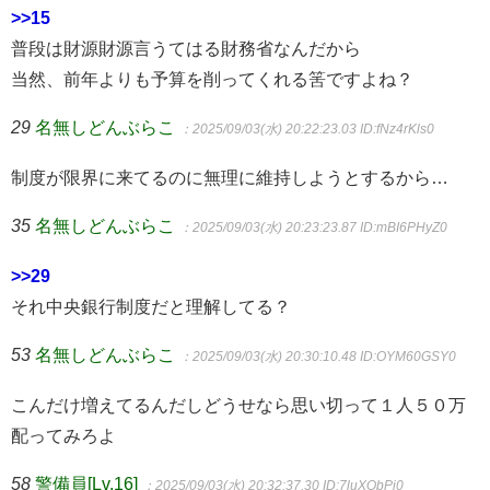
>>15
普段は財源財源言うてはる財務省なんだから
当然、前年よりも予算を削ってくれる筈ですよね？
29
名無しどんぶらこ
：2025/09/03(水) 20:22:23.03
ID:fNz4rKls0
制度が限界に来てるのに無理に維持しようとするから…
35
名無しどんぶらこ
：2025/09/03(水) 20:23:23.87
ID:mBI6PHyZ0
>>29
それ中央銀行制度だと理解してる？
53
名無しどんぶらこ
：2025/09/03(水) 20:30:10.48
ID:OYM60GSY0
こんだけ増えてるんだしどうせなら思い切って１人５０万
配ってみろよ
58
警備員[Lv.16]
：2025/09/03(水) 20:32:37.30
ID:7luXQbPi0