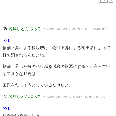
ャチ★]）
39
名無しどんぶらこ
：2025/09/03(水) 20:24:19.69
ID:7JDDr8Yh0
>>1
物価上昇による税収増は、物価上昇による支出増によって
打ち消されるんだよね。
物価上昇した分の税収増を減税の財源にするとか言ってい
るマヌケな野党は、
国民をだまそうとしているだけだよ。
47
名無しどんぶらこ
：2025/09/03(水) 20:27:53.40
ID:gFtmaT3b0
>>1
社会保障を縮小しろよ