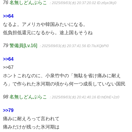
76
名無しどんぶらこ
：2025/09/03(水) 20:37:20.02
ID:z6yx3fcj0
>>64
なるよ。アメリカや韓国みたいになる。
低負担低還元になるから。途上国もそうね
79
警備員[Lv.16]
：2025/09/03(水) 20:37:41.56
ID:7luXQbPi0
>>64
>>67
ホントこれなのに、小泉竹中の「無駄を省け痛みに耐え
ろ」で作られた氷河期の頃から何一つ成長していない国民
98
名無しどんぶらこ
：2025/09/03(水) 20:41:40.16
ID:htDhE+2z0
>>79
痛みに耐えろって言われて
痛みだけが残った氷河期は