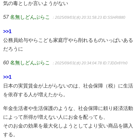
気の毒としか言いようがない
57
名無しどんぶらこ
：2025/09/03(水) 20:31:58.23
ID:SSHRl8Il0
>>1
公務員給与やらこども家庭庁やら削れるものいっぱいある
だろうに
60
名無しどんぶらこ
：2025/09/03(水) 20:34:04.78
ID:7JDDr8Yh0
>>1
日本の実質賃金が上がらないのは、社会保障（税）に生活
を依存する人が増えたから。
年金生活者や生活保護のような、社会保障に頼り経済活動
によって所得が増えない人にお金を配っても、
そのお金の効果を最大化しようとしてより安い商品を購入
する。