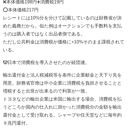
❌本体価格198円➕消費税19円
⭕本体価格217円
レシートには10%分を分けて記載しているのは財務省が決
めた義務だから。似た例はオークションでも手数料を支払
うのは購入者ではなく出品者側である。
ただし公共料金は消費税が価格に+10%そのまま課税されて
いる。
🤡日本で消費税を導入させたのが経団連。
輸出還付金と法人税減税等を条件に企業献金と天下り先を
用意。財務省官僚は中小企業に消費税を負担させることと
増税すると出世が出来るので利害が一致。
トヨタなどの輸出企業は米国に輸出する場合、消費税を払
うどころか国内の仕入れに掛かった消費税分の金額を輸出
還付金として受け取れる。シャープや任天堂などに毎年約
９兆円還付。