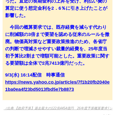
った。直近の長期金利の上昇を受け、利払い費の
算定に使う想定金利を2．6％に引き上げたことが
影響した。
今回の概算要求では、既存経費を減らす代わり
に削減額の3倍まで要望を認める従来のルールを撤
廃。物価高対策など重要政策推進のため、各省庁
の判断で増減させやすい裁量的経費を、25年度当
初予算比2割まで増額可能とした。重要政策に関す
る要望額は全体で2兆7413億円だった。
9/3(水) 16:14配信 時事通信
https://news.yahoo.co.jp/articles/7f1b20fb2040e
1ba0ea4f23bd5013fbd5e7b8873
（出典 【政府予算】過去最大の122兆4454億円 26年度予算概算要求 [シ