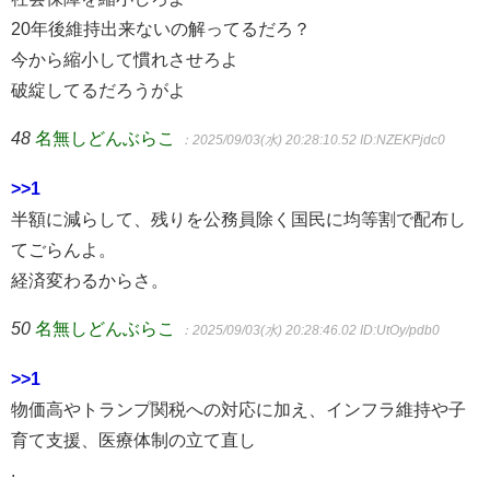
20年後維持出来ないの解ってるだろ？
今から縮小して慣れさせろよ
破綻してるだろうがよ
48
名無しどんぶらこ
：2025/09/03(水) 20:28:10.52
ID:NZEKPjdc0
>>1
半額に減らして、残りを公務員除く国民に均等割で配布し
てごらんよ。
経済変わるからさ。
50
名無しどんぶらこ
：2025/09/03(水) 20:28:46.02
ID:UtOy/pdb0
>>1
物価高やトランプ関税への対応に加え、インフラ維持や子
育て支援、医療体制の立て直し
.