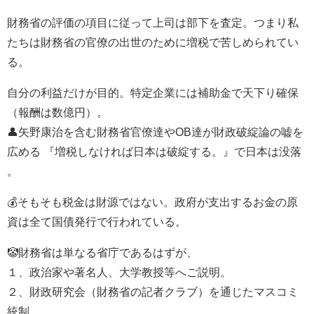
財務省の評価の項目に従って上司は部下を査定。つまり私
たちは財務省の官僚の出世のために増税で苦しめられてい
る。
自分の利益だけが目的。特定企業には補助金で天下り確保
（報酬は数億円）。
👤矢野康治を含む財務省官僚達やOB達が財政破綻論の嘘を
広める 『増税しなければ日本は破綻する。』で日本は没落
。
💰そもそも税金は財源ではない。政府が支出するお金の原
資は全て国債発行で行われている。
🤡財務省は単なる省庁であるはずが、
１、政治家や著名人、大学教授等へご説明。
２、財政研究会（財務省の記者クラブ）を通じたマスコミ
統制。