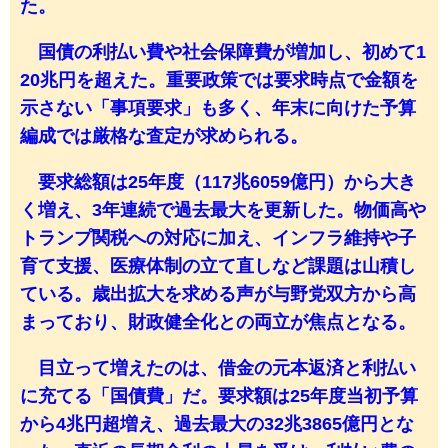
た。
国債の利払い費や社会保障費が増加し、初めて1
20兆円を超えた。重要政策では要求時点で金額を
示さない「事項要求」も多く、年末に向けた予算
編成では厳格な査定が求められる。
要求総額は25年度（117兆6059億円）から大き
く増え、3年連続で過去最大を更新した。物価高や
トランプ関税への対応に加え、インフラ維持や子
育て支援、医療体制の立て直しなど課題は山積し
ている。歳出拡大を求める声が与野党双方から高
まっており、財政健全化との両立が焦点となる。
目立って増えたのは、借金の元本返済と利払い
に充てる「国債費」だ。要求額は25年度当初予算
から4兆円超増え、過去最大の32兆3865億円とな