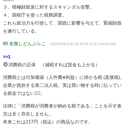
３、積極財政派に対するスキャンダル攻撃。
４、国税庁を使った税務調査。
これら政治力を行使して、国政に影響を与えて、緊縮財政
を遂行している。
86
名無しどんぶらこ
：2025/09/03(水) 20:38:48.15
ID:JYec8uN60
>>1
🐵消費税の正体 （減税すれば賃金も上がる）
消費税とは付加価値（人件費➕利益）に掛かる税 (直接税)。
企業が負担する第二法人税。実は買い物する時に払ってい
る税金ではない🙅‍♀。
法律に「消費税が消費者が納める税である」ことを示す条
文は全く存在しません。
本来これは217円（税込）の商品なのです。