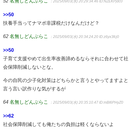
52
名無しどんぶらこ
：2025/09/03(水) 20:29:34.46
ID:NZEKPjdc0
>>50
扶養手当ってナマポ非課税だけなんだけど？
62
名無しどんぶらこ
：2025/09/03(水) 20:34:24.20
ID:z6yx3fcj0
>>50
子育て支援やめて出生率改善諦めるならそれに合わせて社
会保障削減しないとな。
今の自民の少子化対策はどちらかと言うとやってますよと
言う言い訳作りな気がするが
64
名無しどんぶらこ
：2025/09/03(水) 20:35:10.47
ID:mBI6PHyZ0
>>62
社会保障削減しても俺たちの負担は軽くならないよ