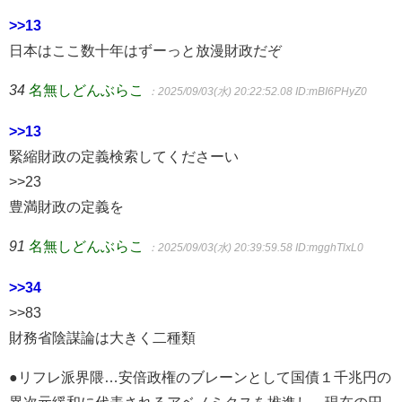
>>13
日本はここ数十年はずーっと放漫財政だぞ
34
名無しどんぶらこ
：2025/09/03(水) 20:22:52.08
ID:mBI6PHyZ0
>>13
緊縮財政の定義検索してくださーい
>>23
豊満財政の定義を
91
名無しどんぶらこ
：2025/09/03(水) 20:39:59.58
ID:mgghTlxL0
>>34
>>83
財務省陰謀論は大きく二種類
●リフレ派界隈…安倍政権のブレーンとして国債１千兆円の