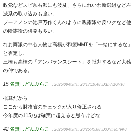
政党などスピ系右派にも波及、さらにれいわ新選組など左
派系の取り込みも強い。
プーアノンの池戸万作くんのように親露派や反ワクなど他
の陰謀論の併発も多い。
なお両派の中心人物は高橋が和製MMTを「一緒にするな」
と否定し、
三橋も高橋の「アンバランスシート」を批判するなど犬猿
の仲である。
15
名無しどんぶらこ
：2025/09/03(水) 20:17:19.48
ID:BF/vzGVs0
概算だから
ここから財務省のチェックが入り修正される
今年度の115兆は確実に超えると思うけどな
42
名無しどんぶらこ
：2025/09/03(水) 20:25:45.88
ID:ONlHdPeK0