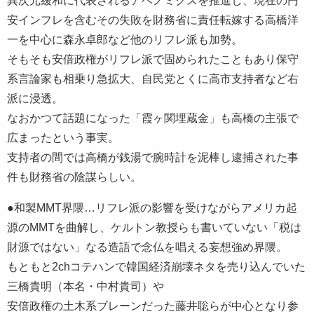
異次元緩和に代表されるアベノミクスを推進し、現在の円
安インフレを含むその失敗を財務省に責任転嫁する高橋洋
一を中心に森永卓郎など他のリフレ派も加勢。
そもそも安倍政権がリフレ派で固められたこともあり保守
系言論家も相乗り急拡大、自民党とくに高市支持者など右
派に浸透。
なおかつて話題になった「霞ヶ関埋蔵金」も高橋の主張で
広まったという事実。
支持者の間では高橋が銭湯で腕時計を泥棒し逮捕された事
件も財務省の陰謀らしい。
●和製MMT界隈…リフレ派の影響を受けながらアメリカ起
源のMMTを曲解し、ケルトン教授らも書いていない「税は
財源ではない」なる造語で念仏を唱える妄想強め界隈。
もともと2chコテハンで韓国経済崩壊ネタを売り込んでいた
三橋貴明（本名・中村貴司）や
安倍政権の土木系ブレーンだった藤井聡らが中心となり参