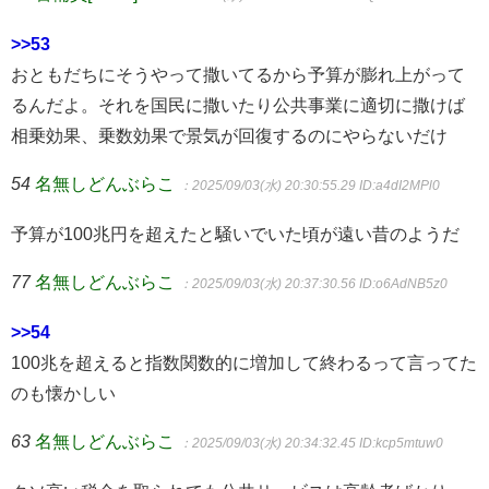
>>53
おともだちにそうやって撒いてるから予算が膨れ上がって
るんだよ。それを国民に撒いたり公共事業に適切に撒けば
相乗効果、乗数効果で景気が回復するのにやらないだけ
54
名無しどんぶらこ
：2025/09/03(水) 20:30:55.29
ID:a4dI2MPl0
予算が100兆円を超えたと騒いでいた頃が遠い昔のようだ
77
名無しどんぶらこ
：2025/09/03(水) 20:37:30.56
ID:o6AdNB5z0
>>54
100兆を超えると指数関数的に増加して終わるって言ってた
のも懐かしい
63
名無しどんぶらこ
：2025/09/03(水) 20:34:32.45
ID:kcp5mtuw0