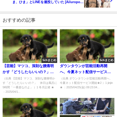
ま、ひま」とLINEを連投していた [Ailuropoda
melanoleuca★]
おすすめの記事
5chまとめ
5chまとめ
【芸能】マツコ、深刻な腰痛明
ダウンタウンが芸能活動再開
かす「どうしたらいいの？」
へ、今夏ネット配信サービス開
休日は風呂に5時間「一番楽なの
始★2 [jinjin★]
（出典 【芸能】マツコ、深刻な腰痛明か
（出典 ダウンタウンが芸能活動再開へ、
す「どうしたらいいの？」 休日は風呂に
今夏ネット配信サービス開始★2 ）1 jinjin
よ」 [冬月記者★]
5時間「一番楽なのよ」 ）1 冬月記者 ★
★ ：2025/04/25(金) 09:23:04...
：2025/04/1...