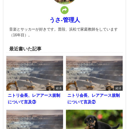
うさ-管理人
音楽とサッカーが好きです。普段、浜松で家庭教師をしています
（16年目）。
最近書いた記事
経済
経済
ニトリ会長、レアアース規制
ニトリ会長、レアアース規制
について言及③
について言及②