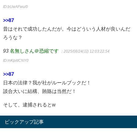
ID:bUwAFwu/0
>>87
昔はそれで成功したんだが。今はどういう人材が良いんだ
ろうな？
93
名無しさん＠恐縮です
：2025/08/24(日) 12:03:22.54
ID:mKp/dCNY0
>>87
日本の法律？我が社がルールブックだ！
談合大いに結構、賄賂は当然だ！
そして、逮捕されるとw
ピックアップ記事