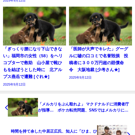
2025年9月12日
「ぎっくり腰になり下山できな
「医師が大声でキレた」グーグ
い」福岡市の女性（58）をヘリ
ルに嘘の口コミで名誉毀損 投
コプターで救助 山小屋で靴ひ
稿者に３００万円超の賠償命
もを結ぼうとした時に 北アル
令 大阪地裁 [少考さん★]
プス燕岳で遭難 [ぐれ★]
2025年9月12日
2025年9月12日
「メルカリをぶん殴れよ」 マクドナルドに消費者庁
が指導… ポケカ転売問題、SNSではメルカリに怒
りの声「全ての元凶はメルカリ」★2 [冬月記者★]
時間を持て余した中居正広氏、知人に「ひま、ひ