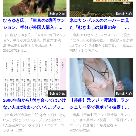
5chまとめ
5chまとめ
ひろゆき氏、「東京の2億円マン
米ロサンゼルスのスーパーに見
ション、半分が外国人購入」問
た「むき出しの貧富の差」 超
題の”解決法”を公開し反響 [冬月
高級～低所得5店でオレンジ価格
（出典 ひろゆき氏、「東京の2億円マンシ
（出典 米ロサンゼルスのスーパーに見た
ョン、半分が外国人購入」問題の”解決
「むき出しの貧富の差」 超高級～低所得
記者★]
を比較すると (渡辺広明氏) [少
法”を公開し反響 ）1 冬月記者 ★ ：
5店でオレンジ価格を比較すると (渡辺広
考さん★]
2025/07/19(土...
明氏) ）1 少考さん ...
5chまとめ
5chまとめ
2600年前から｢付き合ってはいけ
【芸能】元フジ・渡邊渚、ラン
ない人｣は決まっている…ブッダ
ジェリー姿で美ボディ披露！
が説いた｢人生破滅する10タイ
『週刊プレイボーイ』に登場 [冬
（出典 2600年前から｢付き合ってはいけな
（出典 【芸能】元フジ・渡邊渚、ランジ
い人｣は決まっている…ブッダが説いた
ェリー姿で美ボディ披露！ 『週刊プレイ
プ｣ [パンナ・コッタ★]
月記者★]
｢人生破滅する10タイプ｣ ）1 パンナ・コ
ボーイ』に登場 ）1 冬月記者 ★ ：
ッタ ★ ：20...
2025/09/02(火)...