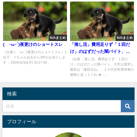
5chまとめ
5chまとめ
(´･ω･`)夜更けのショートスレ
「推し活」費用足りず「１回だ
け」のはずだった闇バイト、大
（出典 (´･ω･`)夜更けのショートスレ）1
以下、？ちゃんねるからVIPがお送りしま
学は退学し親友は「縁切るね」
（出典 「推し活」費用足りず「１回だ
す ：2024/12/16(月) 23:17:48....
け」のはずだった闇バイト、大学は退学し
…２０代女性受刑者の後悔と涙
親友は「縁切るね」…２０代女性受刑者の
[ぐれ★]
後悔と涙 ）1 ぐれ ★ ：...
検索
プロフィール