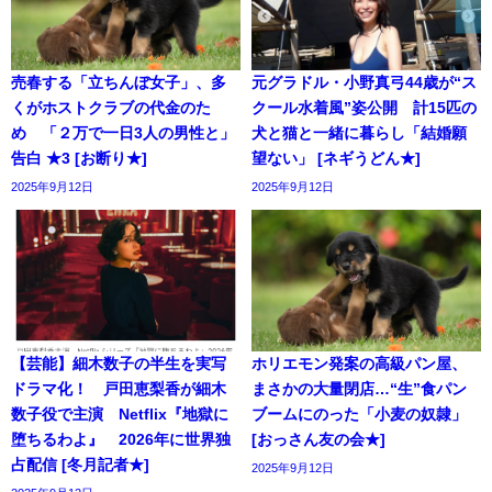
売春する「立ちんぼ女子」、多
元グラドル・小野真弓44歳が“ス
くがホストクラブの代金のた
クール水着風”姿公開 計15匹の
め 「２万で一日3人の男性と」
犬と猫と一緒に暮らし「結婚願
告白 ★3 [お断り★]
望ない」 [ネギうどん★]
2025年9月12日
2025年9月12日
【芸能】細木数子の半生を実写
ホリエモン発案の高級パン屋、
ドラマ化！ 戸田恵梨香が細木
まさかの大量閉店…“生”食パン
数子役で主演 Netflix『地獄に
ブームにのった「小麦の奴隷」
堕ちるわよ』 2026年に世界独
[おっさん友の会★]
占配信 [冬月記者★]
2025年9月12日