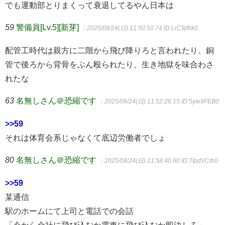
でも運動部とりまくって衰退してるやん日本は
59
警備員[Lv.5][新芽]
：2025/08/24(日) 11:50:50.74
ID:LrC9jf6k0
配管工時代は親方に二階から飛び降りろと言われたり、銅
管で後ろから背骨をぶん殴られたり、生き地獄を味合わさ
れたな
63
名無しさん＠恐縮です
：2025/08/24(日) 11:52:26.15
ID:5yie9FEB0
>>59
それは体育会系じゃなくて底辺労働者でしょ
80
名無しさん＠恐縮です
：2025/08/24(日) 11:58:40.60
ID:TIpdVCth0
>>59
某通信
駅のホームにて上司と電話での会話