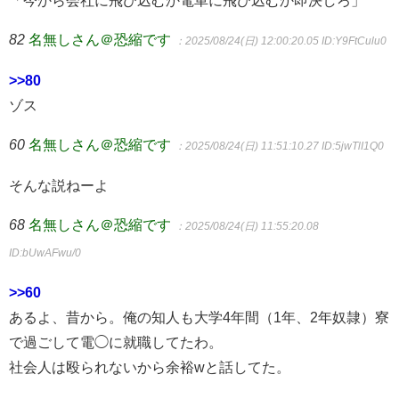
「今から会社に飛び込むか電車に飛び込むか即決しろ」
82
名無しさん＠恐縮です
：2025/08/24(日) 12:00:20.05
ID:Y9FtCulu0
>>80
ゾス
60
名無しさん＠恐縮です
：2025/08/24(日) 11:51:10.27
ID:5jwTlI1Q0
そんな説ねーよ
68
名無しさん＠恐縮です
：2025/08/24(日) 11:55:20.08
ID:bUwAFwu/0
>>60
あるよ、昔から。俺の知人も大学4年間（1年、2年奴隷）寮
で過ごして電◯に就職してたわ。
社会人は殴られないから余裕wと話してた。