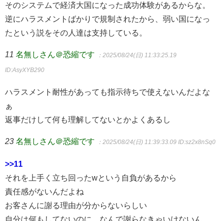
そのシステムで経済大国になった成功体験があるからな。
逆にハラスメントばかりで規制されたから、弱い国になっ
たという説をその人達は支持している。
11
名無しさん＠恐縮です
：2025/08/24(日) 11:33:25.19
ID:AsyXYB290
ハラスメント耐性があっても指示待ちで使えないんだよな
ぁ
返事だけして何も理解してないとかよくあるし
23
名無しさん＠恐縮です
：2025/08/24(日) 11:39:33.09
ID:sz2x8nSq0
>>11
それを上手く立ち回ったwという自負があるから
責任感がないんだよね
お客さんに謝る理由が分からないらしい
自分は何もしてないのに、なんで謝らなきゃいけないん