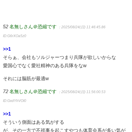
52
名無しさん＠恐縮です
：2025/08/24(日) 11:46:45.86
ID:G6rXOa5z0
>>1
そらぁ、会社もソルジャーつまり兵隊が欲しいからな
愛国心でなく愛社精神のある兵隊をなw
それには脳筋が最適w
72
名無しさん＠恐縮です
：2025/08/24(日) 11:56:00.53
ID:GxdYhVOI0
>>1
そういう側面はある気がする
が、その一方で不祥事を起こすやつも体育会系が多い気が