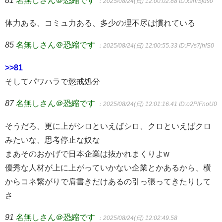
81
名無しさん＠恐縮です
：2025/08/24(日) 12:00:02.88
ID:x9hfSjds0
体力ある、コミュ力ある、多少の理不尽は慣れている
85
名無しさん＠恐縮です
：2025/08/24(日) 12:00:55.33
ID:FVs7jhIS0
>>81
そしてパワハラで懲戒処分
87
名無しさん＠恐縮です
：2025/08/24(日) 12:01:16.41
ID:o2PlFnoU0
そうだろ、更に上がシロといえばシロ、クロといえばクロ
みたいな、思考停止な奴な
まあそのおかげで日本企業は抜かれまくりよw
優秀な人材が上に上がっていかない企業とかあるから、横
からコネ繋がりで肩書きだけあるの引っ張ってきたりして
さ
91
名無しさん＠恐縮です
：2025/08/24(日) 12:02:49.58