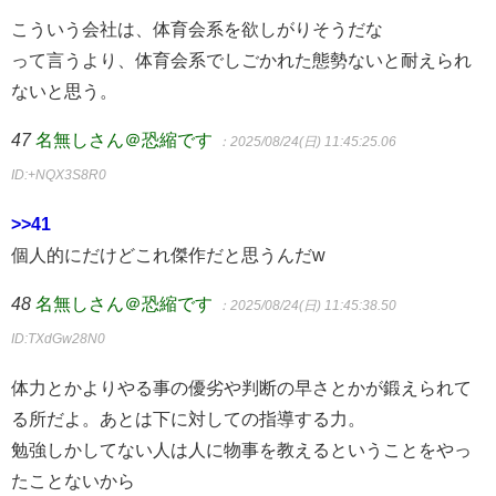
こういう会社は、体育会系を欲しがりそうだな
って言うより、体育会系でしごかれた態勢ないと耐えられ
ないと思う。
47
名無しさん＠恐縮です
：2025/08/24(日) 11:45:25.06
ID:+NQX3S8R0
>>41
個人的にだけどこれ傑作だと思うんだw
48
名無しさん＠恐縮です
：2025/08/24(日) 11:45:38.50
ID:TXdGw28N0
体力とかよりやる事の優劣や判断の早さとかが鍛えられて
る所だよ。あとは下に対しての指導する力。
勉強しかしてない人は人に物事を教えるということをやっ
たことないから