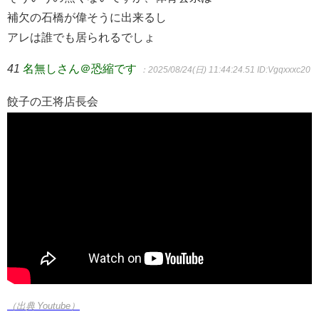
補欠の石橋が偉そうに出来るし
アレは誰でも居られるでしょ
41
名無しさん＠恐縮です
：2025/08/24(日) 11:44:24.51
ID:Vgqxxxc20
餃子の王将店長会
（出典 Youtube）