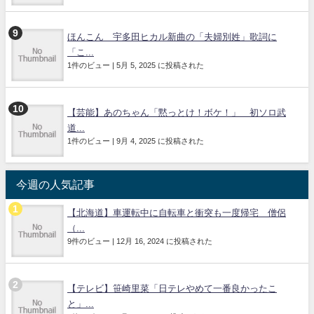
ほんこん 宇多田ヒカル新曲の「夫婦別姓」歌詞に
「こ...
1件のビュー
|
5月 5, 2025 に投稿された
【芸能】あのちゃん「黙っとけ！ボケ！」 初ソロ武
道...
1件のビュー
|
9月 4, 2025 に投稿された
今週の人気記事
【北海道】車運転中に自転車と衝突も一度帰宅 僧侶
（...
9件のビュー
|
12月 16, 2024 に投稿された
【テレビ】笹崎里菜「日テレやめて一番良かったこ
と」...