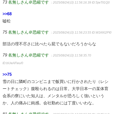
73
名無しさん＠恐縮です
：2025/08/24(日) 11:56:16.39
ID:5jwTlI1Q0
>>68
嘘松
75
名無しさん＠恐縮です
：2025/08/24(日) 11:56:23.55
ID:W1KKl2PI0
部活の理不尽さに比べたら屁でもないだろうからな
79
名無しさん＠恐縮です
：2025/08/24(日) 11:58:35.70
ID:bUwAFwu/0
>>75
雪の日に隣町のコンビニまで飯買いに行かされたり（レシ
ートチェック）腹殴られるのは日常。大学日本一の某体育
会系の寮にいた知人は、メンタルが恐ろしく強いという
か、人の痛みに鈍感。会社勤めには丁度いいわな。