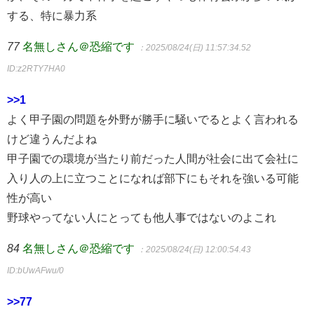
する、特に暴力系
77
名無しさん＠恐縮です
：2025/08/24(日) 11:57:34.52
ID:z2RTY7HA0
>>1
よく甲子園の問題を外野が勝手に騒いでるとよく言われる
けど違うんだよね
甲子園での環境が当たり前だった人間が社会に出て会社に
入り人の上に立つことになれば部下にもそれを強いる可能
性が高い
野球やってない人にとっても他人事ではないのよこれ
84
名無しさん＠恐縮です
：2025/08/24(日) 12:00:54.43
ID:bUwAFwu/0
>>77