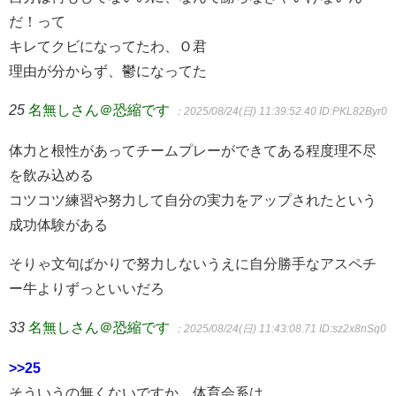
だ！って
キレてクビになってたわ、Ｏ君
理由が分からず、鬱になってた
25
名無しさん＠恐縮です
：2025/08/24(日) 11:39:52.40
ID:PKL82Byr0
体力と根性があってチームプレーができてある程度理不尽
を飲み込める
コツコツ練習や努力して自分の実力をアップされたという
成功体験がある
そりゃ文句ばかりで努力しないうえに自分勝手なアスペチ
ー牛よりずっといいだろ
33
名無しさん＠恐縮です
：2025/08/24(日) 11:43:08.71
ID:sz2x8nSq0
>>25
そういうの無くないですか、体育会系は