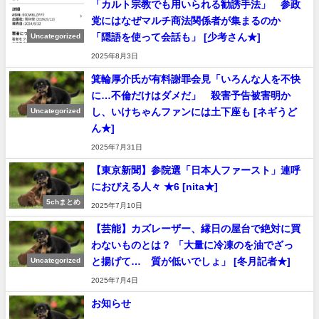
「カルト宗教でも用いられる勧誘手法」 参政
党にはなぜマルチ商法関係者が集まるのか
「隠語を使って会話も」 [少考さん★]
Uncategorized
2025年8月3日
箕輪厚介氏が有料謝罪会見「いろんな人を不快
に…不倫だけはダメだ」 殺害予告被害明か
し、いけちゃんファンには土下座も [ネギうど
Uncategorized
ん★]
2025年7月31日
【東京新聞】参院選「日本人ファースト」連呼
におびえる人々 ★6 [nita★]
5chまとめ
2025年7月10日
【芸能】カズレーザー、縁日の屋台で絶対に買
わないものとは？ 「大量に冷凍のを油でざっ
と揚げて… 質が低いでしょ」 [冬月記者★]
Uncategorized
2025年7月4日
お知らせ