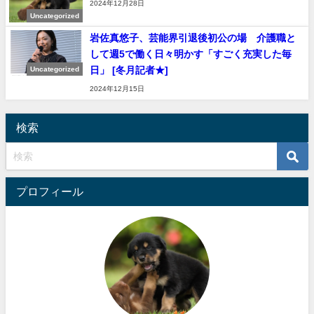
2024年12月28日
Uncategorized
岩佐真悠子、芸能界引退後初公の場 介護職と
して週5で働く日々明かす「すごく充実した毎
日」 [冬月記者★]
Uncategorized
2024年12月15日
検索
プロフィール