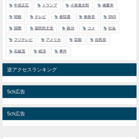
中居正広
トランプ
小泉進次郎
備蓄米
関税
テレビ
参院選
参政党
SNS
国際
国民民主党
政治
コメ
社会
フジテレビ
アメリカ
芸能
自民党
石破茂
経済
事件
逆アクセスランキング
5ch広告
5ch広告